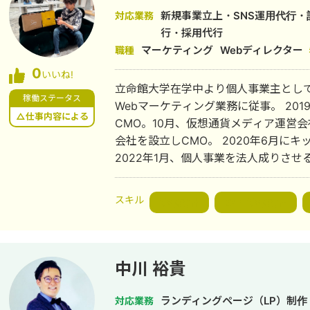
新規事業立上・SNS運用代行
対応業務
行・採用代行
マーケティング
Webディレクター
職種
0
いいね!
立命館大学在学中より個人事業主とし
稼働ステータス
Webマーケティング業務に従事。 2019年6月にアプリ開発の会社を設立し
△仕事内容による
CMO。10月、仮想通貨メディア運営
会社を設立しCMO。 2020年6月にキッチンカー運営の会社を設立しCMO。
2022年1月、個人事業を法人成りさ
強みを持ったマーケティングコンサルを行
ホワイト）を設立。11月、完全無所属
スキル
戦略設計
WEB戦略設計
代表。 2023年12月、今井とおる政策研究会代表。 2024年3月、みろく経政研
究会会計責任者の職務代行者。10月、
ー販売会社Snow White（現MYRT Harmon
不動産紹介会社売却。4月、買取フラン
中川 裕貴
2026年1月、経営コンサルティング及
ィングス設立。3月、MYRT Harmon
ランディングページ（LP）制作
対応業務