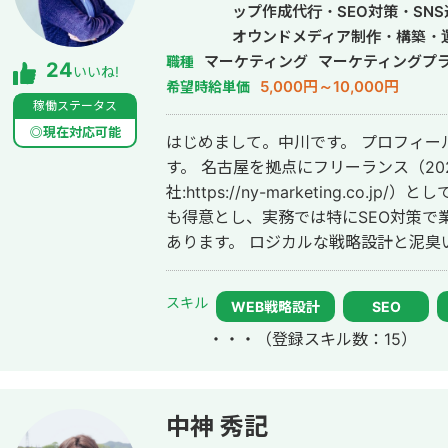
ップ作成代行・SEO対策・SN
オウンドメディア制作・構築・
マーケティング
マーケティングプ
職種
24
いいね!
5,000円～10,000円
希望時給単価
稼働ステータス
◎現在対応可能
はじめまして。中川です。 プロフィー
す。 名古屋を拠点にフリーランス（20
社:https://ny-marketing.co.jp/）として
も得意とし、実務では特にSEO対策で
あります。 ロジカルな戦略設計と泥臭い
歴］ 13年間名古屋にあるWEBシステ
代は、SE兼マーケター⇒事業責任者⇒
スキル
WEB戦略設計
SEO
パラというナイトレジャーのサイトをS
・・・
（登録スキル数：15）
ケターを務めました。 0→1、1→10
いくことができました。 13年間最前
SEO対策の業務をいただいております。 [実績(一部)] ・最大月間１億PVの
タルサイト：SEO＆グロース ⇒https://fr
中神 秀記
meikan.com/freelance/388/bl