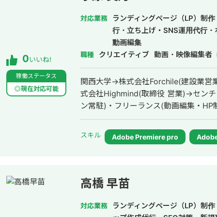
ランディングページ（LP）制作・
対応業務
行・立ち上げ・SNS運用代行
動画編集
クリエイティブ
動画・映像編集者
職種
0
いいね!
稼働ステータス
関西大学→株式会社Forchile(建設業
◎現在対応可能
式会社Highmind(取締役 営業)→セ
ン常駐)・フリーランス(動画編集・HP
スキル
Adobe Premiere pro
Adobe
高橋 早苗
ランディングページ（LP）制作
対応業務