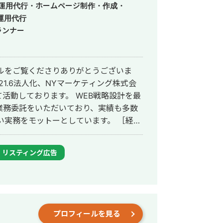
S運用代行・ホームページ制作・作成・
運用代行
ランナー
ルをご覧くださりありがとうございま
21.6法人化、NYマーケティング株式会
活動しております。 WEB戦略設計を最
業務委託をいただいており、実績も多数
実務をモットーとしています。 ［経
ム会社に勤務し、2020年独立。 会社員時
代表というキャリアを歩みました。 ポケ
リスティング広告
Eとして開発し、自ら事業責任者とマー
0の両方を経験し、月間１億PVまでもって
線でSEO対策を実施し、現在は数社様から
ポー
eelance-
プロフィールを見る
og/472 ・美容ECサイト：3ヶ月でUUが1.35