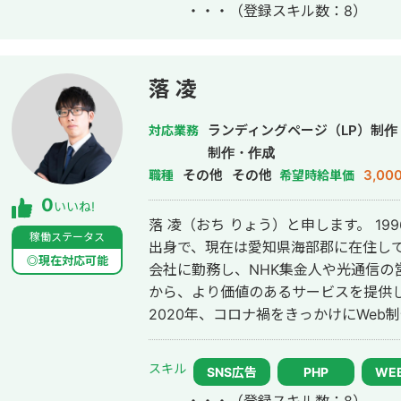
・・・
（登録スキル数：8）
月〜 Webマーケ会社勤務。人材系クライ
れまでの経験を活かして独立し、株式
https://plumarke.co.jp/ ■実績（※一部抜粋） #広告運用 ・出張買取サービス
にて、ROAS350%など、好調な事例が複
落 凌
ス「カリトルくん」、StockSunサ
大手企業のWebマーケティング支援に携
ランディングページ（LP）制作
対応業務
費用対効果を1.5〜2倍に改善するなど多数。 #SEO ・インターン
制作・作成
イトのSEO対策を1人で担当し、月間アクセ
その他
その他
3,00
職種
希望時給単価
月間問い合わせ件数を1件から4〜5件ま
0
いいね!
KW「商標名+評判」で1位、「転職エー
落 凌（おち りょう）と申します。 199
得。 #YouTube ・法人向けYouTubeチャンネル運営に立ち上げ時から携わり、
稼働ステータス
出身で、現在は愛知県海部郡に在住しています。 2019年から2
チャンネル登録者数4,000人、月間商談
◎現在対応可能
会社に勤務し、NHK集金人や光通信の
成、撮影、編集、分析全て担当。 ■ 主な経験業界 ・買取サービス ・不用品回
から、より価値のあるサービスを提供
収 ・人材紹介：toC/toBいずれも経験
2020年、コロナ禍をきっかけにWeb
・飲食店 ・官公庁
ーランスとして活動を始めています。 【サービス内容】 ・スレッズ(Threads)
運用代行 ・デザイナー向けのコーディング
スキル
SNS広告
PHP
WE
績】 ・スレッズ運用代行 初日で2万近