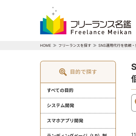
HOME
フリーランスを探す
SNS運用代行を依頼
目的で探す
すべての目的
システム開発
スマホアプリ開発
1
ランディングページ（LP）制