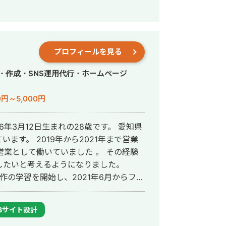
アントを主に担当。 2024年11月 こ
会社プラマーケを設立。 ホームページ：
数あり。 ・StockSun営業代行サービ
プロフィールを見る
ロンの広告運用を担当。 ・ベンチャー企業~
わり、Web広告運用、LP制作を担当。
・作成・SNS運用代行・ホームページ
先にて自社サ
ス数を約7倍(3,000→約22,000)、
0円～5,000円
で成長。 ・人材系SEOメディアにて
ジェント おすすめ」で10位以内を獲
6年3月12日生まれの28歳です。 愛知県
021年まで営業
獲得10〜15件達成。 →企画、台本作
営業として働いていました 。 その経験
したいと考えるようになりました。
あり ・営業代行 ・SaaS ・広告代理店
制作の学習を開始し、2021年6月からフリ
 ・Lステップマーケティング 【実
Bサイト設計
くのインプレッション 5日で4.5万イン