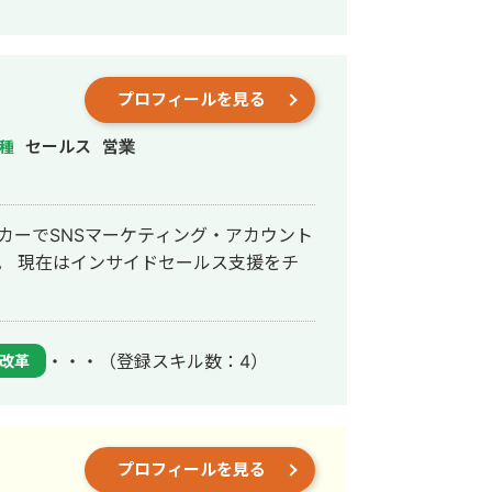
予約 1週間で150人フォロワー増加 ・
0件以上のサイト構築・修正案件経験あり
/27x7duor ・Lステップ
講座を販売 Lステップ導入後申し込み2倍と
プロフィールを見る
セールス
営業
種
ーカーでSNSマーケティング・アカウント
。 現在はインサイドセールス支援をチ
・・・
（登録スキル数：4）
改革
プロフィールを見る