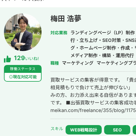
梅田 浩夢
ランディングページ（LP）制作・
対応業務
行・立ち上げ・SEO対策・SN
グ・ホームページ制作・作成・
メディア制作・構築・運用代行
129
いいね!
マーケティング
マーケティングプ
職種
稼働ステータス
◎現在対応可能
買取サービスの集客が得意です。 「貴金属をなかなか掘り起こせない」 「毎回
相見積もりで負けて売上が伸びない」 
みの方、お力添え出来る自信があります
です。 ■出張買取サービスの集客成功事例 https://freelance-
meikan.com/freelance/355/blog/1175 ■経歴・職歴 2020年6月〜 Webマ
ケ支援会社（当時社員7名）にインタ
集客（SEO・Web広告運用・LP制作・
スキル
WEB戦略設計
SEO
ティング等）を担当。 2022年3月 名