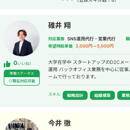
・・・
（登録スキル数：8）
プレッション 開始9日間で10件の新規ご
コーディング コーディング歴3年10
ポートフォリオはこちら↓ https://tinyurl.com
Youtubeで受験生向けのオンライン
碓井 翔
売上2倍増加に貢献
SNS運用代行・営業代行
対応業務
職
3,000円～5,000円
希望時給単価
大学在学中 スタートアップのD2Cメ
0
いいね!
運用 バックオフィス業務を中心に従事
稼働ステータス
ームで行っております。
◎現在対応可能
スキル
戦略設計
組織構築
業務
今井 徹