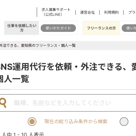
求人募集サポート
運営会社
利用規約
プラ
（公式LINE）
仕事を依頼したい
使いかたガイド
フリーランスの方
使い
方
・外注できる、愛知県のフリーランス・個人一覧
SNS運用代行を依頼・外注できる、
個人一覧
現在の絞り込み条件から検索
1 人中 1 - 10 人表示