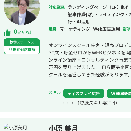
倍、昨対売上24%増 ⇒https://freelanc
ランディングページ（LP）制作
対応業務
meikan.com/freelance/388/
記事作成代行・ライティング・
キーワードを1～2ページ目まで上昇 ⇒https:
行・AI活用
meikan.com/freelance/388/bl
マーケティング
Web広告運用
職種
希望
0
いいね!
が3倍 ⇒https://freelance-meikan.c
系のオウンドメディア：半年でUUが2.5倍 ⇒ht
稼働ステータス
オンラインスクール集客・販売プロデューサー
meikan.com/freelance/388/blog/476 ▼StockSunチャンネル出演動画 ▼N
◎現在対応可能
30歳・貯金ゼロからWEBビジネスを
マーケティングのチャンネル
ンライン講座・コンサルティング事業で約
万円を売り上げました。 自ら商品企画から集客、販売、顧客対応まで行い、ス
クールを運営してきた経験があります。 2024年よりUTAGE構築代行を開
関連案件50件以上、顧客評価★5。 現在は商品コンセプト設計、Meta広告、
LP、ウェビナー、ステップ配信、個別
スキル
ディスプレイ広告
WEB戦略
ています。 支援先には月商1,000万円、年商1億円規模のスクール事業もありま
・・・
（登録スキル数：4）
す。
小原 美月