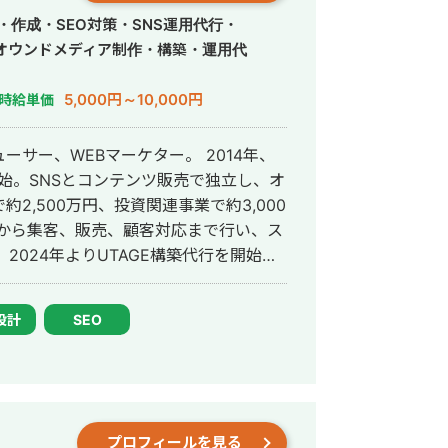
e-
・作成・SEO対策・SNS運用代行・
blog/474 ・特化型ポータルサイト：半年で圏外
オウンドメディア制作・構築・運用代
//freelance-
og/473 ・SIerのオウンドメディア：半年でUU
5,000円～10,000円
時給単価
om/freelance/388/blog/475 ・生活用品
tps://freelance-
、WEBマーケター。 2014年、
Y
開始。SNSとコンテンツ販売で独立し、オ
2,500万円、投資関連事業で約3,000
始。
相談、数値分析までを一気通貫で支援し
設計
SEO
プロフィールを見る