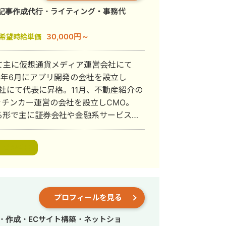
・記事作成代行・ライティング・事務代
30,000円～
希望時給単価
て主に仮想通貨メディア運営会社にて
会社にて代表に昇格。11月、不動産紹介の
せる形で主に証券会社や金融系サービスに
う個人会社SNOW WHITE（現スノー
の札幌市議会議員山口かずさ連合後援会
資金調達
スノーホワイトの子会社としてジュエリ
y）を設立しCMO。 2025年3月、
チャイズ運営会社を設立しCMO。
プロフィールを見る
び資産管理を行う株式会社AT&iホールデ
y一部売却。
・作成・ECサイト構築・ネットショ