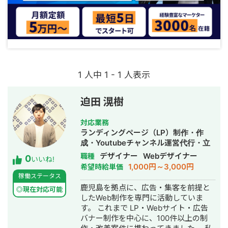
1 人中 1 - 1 人表示
迫田 滉樹
対応業務
ランディングページ（LP）制作・作
成・Youtubeチャンネル運営代行・立
ち上げ・ECサイト構築・ネットショッ
デザイナー
Webデザイナー
職種
0
いいね!
プ作成代行・SEO対策・新規事業立
1,000円～3,000円
希望時給単価
上・SNS運用代行・ホームページ制
稼働ステータス
作・作成・バナー制作・デザイン・ロ
鹿児島を拠点に、広告・集客を前提と
◎現在対応可能
ゴデザイン・作成・イラスト制作・リ
したWeb制作を専門に活動していま
スティング広告運用代行・オウンドメ
す。 これまで LP・Webサイト・広告
ディア制作・構築・運用代行・動画制
バナー制作を中心に、100件以上の制
作・動画編集・AI活用