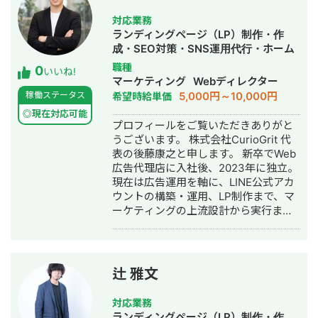
す」──これは障害を持つ私が日々実
です。 実際、弊社は地域名＋施術で上
践してきたことであり、中小企業の経
対応業務
位表示が得意得意で、かなりの施術名
営改善と同じ考え方だと思っていま
ランディングページ（LP）制作・作
をハックしています。 また、医療広告
す。だからこそ、コスト・人手・時間
成・SEO対策・SNS運用代行・ホーム
ガイドライン、薬機法にも対応した知
が限られた環境でもリアルな提案がで
ページ制作・作成・バナー制作・デザ
職種
0
見もあり安全性にも対応しておりま
きます。 こんな方にご連絡ください 経
いいね!
イン・リスティング広告運用代行・オ
マーケティング
Webディレクター
す。 ■実績■ ・某美容系ビックワード
営課題はあるが、何から手をつければ
ウンドメディア制作・構築・運用代
5,000円～10,000円
稼働ステータス
希望時給単価
で圏外→10位以内（半年） ・美容施術
いいかわからない デザインと経営の相
行・採用代行・AI活用
系ビッグワード 2位 ・新規患者数PV
談を別々にするのが面倒 地方在住で良
◎現在対応可能
プロフィールをご覧いただきありがと
が3ヶ月で２倍 ・半年で新規患者数が
質な相談相手が見つからない コストを
うございます。 株式会社CurioGrit 代
1.5倍！
抑えつつ、本質的な改善をしたい 正直
表の後藤康之と申します。 新卒でWeb
に、気を使わず話せる相手を探してい
広告代理店に入社後、2023年に独立。
る 対応可能なサービス一覧 Webサイト
現在は広告運用を軸に、LINE公式アカ
制作：ホームページ制作、LP制作 経営
ウントの構築・運用、LP制作まで、マ
相談：課題可視化・図解・優先順位整
ーケティングの上流設計から実行まで
理・戦略立案サポート バナー制作：広
一気通貫でご支援しています。 ▼最大
告バナー・SNS投稿画像・ヘッダー・
の強み 広告、SNSの導線を踏まえた上
アイコン 動画制作： ショート動画
での公式LINEの構築・運用になりま
（SNS・採用・商品紹介） 印刷物：名
す。 広告・SEO・SNSで新規流入を獲
刺・パンフレット・チラシ・会社案内
辻 雅文
得 → LP・導線設計でLINEに誘導 → 教
記事：金融記事、人事記事 その他：フ
育 → CV この全体フローの設計・実行
ロー図・組織図・提案資料のビジュア
対応業務
が強みです。 ▼対応ツール・領域 GA4
ル化 AI使用可：Gensparkをはじめと
ランディングページ（LP）制作・作