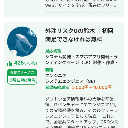
Webデザインを学び、現在はフリーラ
ンスWebデザイナーとして活動してい
ます。 【現在の業務内容】 ・HP（ホ
ームページ） ・LP（ランディングペー
ジ） ・広告バナー ・名刺 ・チラシ ・
外注リスク0の鈴木 ｜初回
パンフレット ・SNS画像 など
満足できなければ無料
デザインは単に見た目を整えるだけで
はなく、クライアント様の想いやサー
ビスの魅力を届けるための手段だと考
対応業務
えています。 だからこそ、丁寧なヒア
システム開発・スマホアプリ開発・ラ
425
リングを通して課題や目的を整理した
ンディングページ（LP）制作・作成・
いいね!
上でのデザイン提案を大切にしていま
ECサイト構築・ネットショップ作成代
職種
稼働ステータス
す。 音楽大学で培った表現力や、教員
行・SEO対策・新規事業立上・SNS運
エンジニア
免許取得の過程で身につけた「伝える
用代行・記事作成代行・ライティン
◎現在対応可能
システムエンジニア（SE）
力」を活かし、ユーザーの行動を促
グ・翻訳・ホームページ制作・作成・
5,000円～10,000円
希望時給単価
し、成果に直結するデザインを制作い
バナー制作・デザイン・ロゴデザイ
たします。 これまでに制作した実績を
ン・作成・イラスト制作・動画制作・
ソフトウェア情報学科の大学を卒業
ポートフォリオにまとめております。
動画編集・AI活用
後、ITベンチャーにてエンジニアとし
https://fori.io/designer-nao （掲載可
ての実務経験を積み、その後フリーラ
能なもののみとなります） どうぞ、よ
ンスエンジニアとして独立。 これま
ろしくお願いいたします。
で、金融系スタートアップ、CROシス
テム開発、法務向けSaaSシステム開