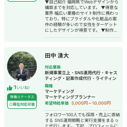
▼自己紹介 福岡県でWebデザインから
営業文面の作成など売上にインパクト
構築までを対応しています。 ▼得意な
があるコピーの制作を主に担当 熱量の
業界 幅広い業種のサイト制作に携わっ
ある実行支援が魅力。 現場に活気と成
ており、特にブライダルや化粧品の案
果を届けます。
件の経験が多いので女性をターゲット
にしたデザインが得意です。 ▼制作実
績 コーポレートサイト、採用サイト、
ECサイト、LP、広告バナー、チラシ、
パンフレット、ロゴ、名刺などの制作
しております。 また、デザイン・コー
田中 湧大
ディングを一貫して行えるのでスピー
ディーかつ柔軟な対応が可能です。 デ
対応業務
ザインのみのご相談、コーディングの
新規事業立上・SNS運用代行・キャス
みのご相談も承っておりますのでご相
ティング・記事作成代行・ライティン
談ください。
グ・バナー制作・デザイン・オウンド
職種
1
いいね!
メディア制作・構築・運用代行・動画
マーケティング
制作・動画編集・採用代行
マーケティングプランナー
稼働ステータス
5,000円～10,000円
希望時給単価
◎現在対応可能
フォロワー100人でも採用・売上に直結
する SNS運用戦略と実行支援をまるっ
と代行します。 下記、プロフィールに