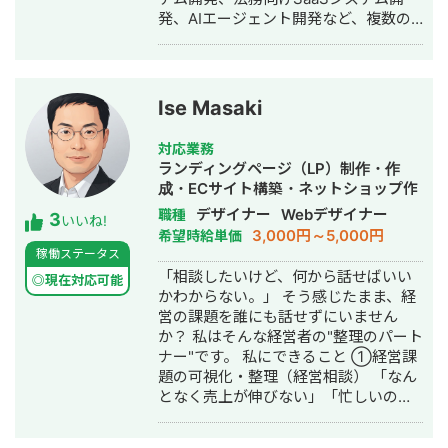
発、AIエージェント開発など、複数の
スタートアップ・事業会社のシステム
開発に携わってきました。 主にRuby
on Railsを用いたバックエンド開発を
得意としており、要件定義、設計、実
Ise Masaki
装、本番リリース、運用改善まで一貫
して対応しています。 特に、仕様が複
対応業務
雑な業務システムや、要件がまだ固ま
ランディングページ（LP）制作・作
りきっていない新規開発において、事
成・ECサイト構築・ネットショップ作
業目的を整理しながら、正確にスピー
成代行・SEO対策・SNS運用代行・事
デザイナー
Webデザイナー
職種
3
ド感を持って形にしていくことを強み
いいね!
務代行・バナー制作・デザイン・ロゴ
3,000円～5,000円
希望時給単価
としています。 いまはスタートアップ
デザイン・作成・動画制作・動画編
稼働ステータス
案件にてAIエージェント開発にも携わ
集・AI活用
「相談したいけど、何から話せばいい
っており、AI活用した業務効率化、新
◎現在対応可能
かわからない。」 そう感じたまま、経
機能開発、既存プロダクトへのAI機能
営の課題を誰にも話せずにいません
の組み込みなどにも対応しています。
か？ 私はそんな経営者の"整理のパート
単純に言われたものを作るだけではな
ナー"です。 私にできること ①経営課
く、事業として使える形に落とし込む
題の可視化・整理（経営相談） 「なん
ことを重視し、開発の初期段階からリ
となく売上が伸びない」「忙しいのに
リース後の運用まで伴走しています。
利益が出ない」──そんな言語化しに
くい悩みを、図解とデータで整理しま