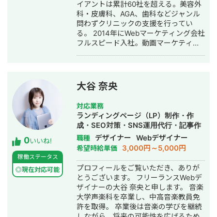
作成・リスティング広告運用代行・オ
イアントは累計60社を超える。美容外
ウンドメディア制作・構築・運用代
科・皮膚科、AGA、歯科などジャンル
行・動画制作・動画編集・営業代行
問わずクリニックの支援を行ってい
る。 2014年にWebマーケティング会社
フルスピード入社。動画マーケティン
グ事業部立ち上げや、PR・SNS・SEO
の部署マネージャーを務める。営業職
として社内MVPを獲得。4年間在籍し
独立。 独立後はフリーランスとなり、
大谷 奈央
フロントエンドエンジニア兼総合Web
マーケターとして活動。現在はWebコ
対応業務
ンサルティング会社を創設し、法人と
ランディングページ（LP）制作・作
してStockSunに参画。
成・SEO対策・SNS運用代行・記事作
成代行・ライティング・ホームページ
デザイナー
Webデザイナー
職種
0
いいね!
制作・作成・バナー制作・デザイン・
3,000円～5,000円
希望時給単価
AI活用
稼働ステータス
プロフィールをご覧いただき、ありが
◎現在対応可能
とうございます。 フリーランスWebデ
ザイナーの大谷 奈央と申します。 音楽
大学声楽科を卒業し、中高音楽教員免
許を取得。 卒業後は音楽の学びを継続
しながら、将来の可能性を広げるため