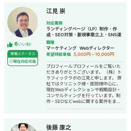
す。問題の場所・原因・優先順位を一
緒に明確にする、それが私の仕事の出
江見 崇
発点です。 ②デザイン制作（実行支
援） 課題が見えたら、次は「動かす」
対応業務
フェーズ。バナー広告・SNS画像・名
ランディングページ（LP）制作・作
刺・パンフレット・ショート動画・サ
成・SEO対策・新規事業立上・SNS運
ムネイル・アイコン・ヘッダーなど、
用代行・記事作成代行・ライティン
職種
6
中小企業の販促・採用・ブランディン
いいね!
グ・翻訳・ホームページ制作・作成・
マーケティング
Webディレクター
グに必要なデザインを制作します。 →
バナー制作・デザイン・ロゴデザイ
5,000円～10,000円
稼働ステータス
希望時給単価
相談だけ・制作だけ、どちらのご依頼
ン・作成・イラスト制作・リスティン
も歓迎します。 私について 元大手企業
◎現在対応可能
グ広告運用代行
プロフィールプロフィールをご覧いた
の正社員として、複数の事業部でプロ
だきありがとうございます。 （株）ト
ジェクト推進・課題解決を経験。その
ラフィックラボの江見と申します。 弊
後、身体障害を持ちながら独立し、小
社ではクリニック様・医院様中心に、
さなデザイン事務所の一人社長として
現在Webディレクションや戦略設計・
活動しています。 移動に制約があるた
コンサルティングを行っています。制
め、すべてのやり取りをオンラインで
作・SEOなどwebに関する案件をまる
完結できる体制を整えてきました。
っと丸投げしていただいても対応が可
Zoom・Google Meet・チャットツー
能です。 緻密な戦略でクリニック様の
ルを駆使し、北海道から沖縄まで全国
集客をお手伝いさせていただきます。
の経営者・個人事業主をサポートして
また、常にレスを早めに対応を心がけ
います。 「制約の中で最大の成果を出
後藤 康之
ておりまして24時間365日対応が可能