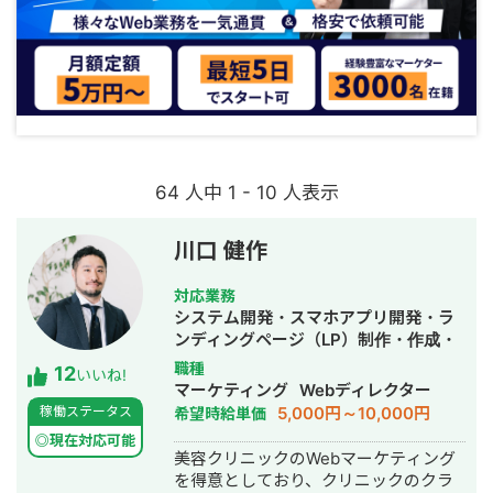
64 人中 1 - 10 人表示
川口 健作
対応業務
システム開発・スマホアプリ開発・ラ
ンディングページ（LP）制作・作成・
Youtubeチャンネル運営代行・立ち上
職種
12
いいね!
げ・ECサイト構築・ネットショップ作
マーケティング
Webディレクター
成代行・SEO対策・新規事業立上・
5,000円～10,000円
稼働ステータス
希望時給単価
SNS運用代行・記事作成代行・ライテ
◎現在対応可能
ィング・ホームページ制作・作成・バ
美容クリニックのWebマーケティング
ナー制作・デザイン・ロゴデザイン・
を得意としており、クリニックのクラ