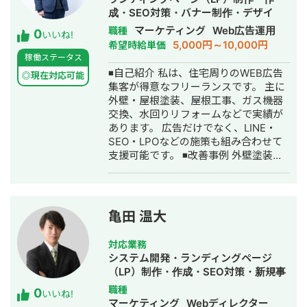
/ GTM / Looker Studio / Lステップ・L
するAIツールの使用経験があります。
成・SEO対策・バナー制作・デザイ
Message（エルメ）/ LP制作 / バナ
対応エリア・連絡方法 オンライン： 全
ン・リスティング広告運用代行
マーケティング
Web広告運用
職種
0
ー・動画制作 / SEO / SNS運用 ▼対応
いいね!
国どこでも対応（Zoom / Google Meet
5,000円～10,000円
希望時給単価
可能な広告媒体 Google広告（検索・デ
/ チャット） 対面： 交通費をご負担い
稼働ステータス
ィスプレイ・P-MAX・YouTube）/
ただける場合、全国対応可能 📩 まずは
◾️自己紹介 私は、住宅周りのWEB広告
Yahoo!広告 / Meta広告（Facebook・
◎現在対応可能
お気軽にメッセージをお送りくださ
集客が得意なフリーランスです。 主に
Instagram）/ LINE広告 / TikTok広告 /
い。 「どんな相談ができますか？」と
外壁・屋根塗装、屋根工事、ガス機器
X広告 / SmartNews広告 / Outbrain /
いう問い合わせだけでも大歓迎です。
交換、水回りリフォームなどで実績が
Taboola ▼代表的な実績 ・Meta広告で
初回は状況をお聞きするだけのご相談
あります。 広告だけでなく、LINE・
ROI維持のまま月予算200万→1,200万
も承ります。
SEO・LPOなどの施策も組み合わせて
円まで拡大（オンラインアシスタント
支援可能です。 ◾️改善事例 外壁塗装
事業） ・LINE友だち約9,700人獲得、
CPA￥130,000→￥50,000 ガス機器交
テイクアウト売上前年比121%達成（飲
換 CPA ¥25,000→¥13,000 司法書士
食チェーン） ▼得意業界 店舗系（飲
事務所 相続案件
食・美容・クリニック）/ 人材紹介 / ス
CPA¥30,000→¥16,000 ◾️フリーランス
クール / BtoB ▼サービス内容 ①LINE
亀田 温大
名鑑をご覧の方へ 「WEB集客したいけ
公式アカウント構築・運用（初期15万
ど、何からやればいいかわからな
円〜 / 月額5万円〜） ②広告運用代行
対応業務
い・・・」 という方も無料で相談に乗
（固定5万円 / 手数料20％）
システム開発・ランディングページ
りますので、気軽にお問い合わせ下さ
（LP）制作・作成・SEO対策・新規事
い！
業立上・SNS運用代行・記事作成代
職種
0
いいね!
行・ライティング・ホームページ制
マーケティング
Webディレクター