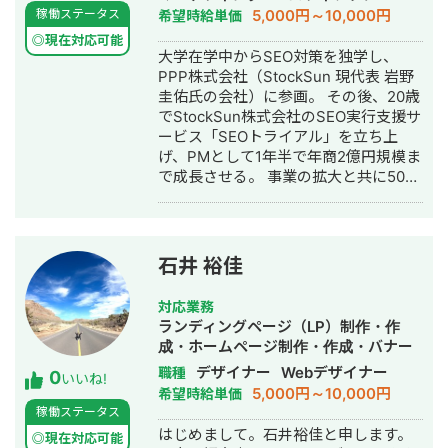
作・作成・バナー制作・デザイン・ロ
5,000円～10,000円
稼働ステータス
希望時給単価
ゴデザイン・作成・イラスト制作・リ
◎現在対応可能
スティング広告運用代行・オウンドメ
大学在学中からSEO対策を独学し、
ディア制作・構築・運用代行
PPP株式会社（StockSun 現代表 岩野
圭佑氏の会社）に参画。 その後、20歳
でStockSun株式会社のSEO実行支援サ
ービス「SEOトライアル」を立ち上
げ、PMとして1年半で年商2億円規模ま
で成長させる。 事業の拡大と共に50名
以上のSEOディレクター、ライター、
インターンの育成を同時に行う。SEO
に強いエンジニアも抱え内部SEO改
修、Webサイト制作から一気通貫のご
石井 裕佳
支援も可能 月間300本以上の記事制作/
リライト、200本の被リンク獲得代
対応業務
行、常時10サイトの内部SEO改修の実
ランディングページ（LP）制作・作
行支援をディレクション。 常時70件以
成・ホームページ制作・作成・バナー
上のクライアント対応の統括。1年で対
制作・デザイン・ロゴデザイン・作成
デザイナー
Webデザイナー
職種
0
応したクライアントは200件以上。 プ
いいね!
5,000円～10,000円
希望時給単価
ロのセールスライターチームも束ね、
稼働ステータス
記事はもちろん、LPのコンテンツ、
はじめまして。石井裕佳と申します。
SNS広告のテキスト、アウトバウンド
◎現在対応可能