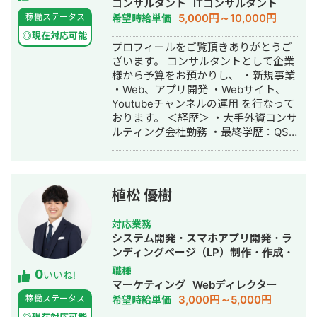
コンサルタント
ITコンサルタント
成代行・SEO対策・新規事業立上・記
5,000円～10,000円
稼働ステータス
希望時給単価
事作成代行・ライティング・翻訳・ホ
◎現在対応可能
ームページ制作・作成・リスティング
プロフィールをご覧頂きありがとうご
広告運用代行・オウンドメディア制
ざいます。 コンサルタントとして企業
作・構築・運用代行・動画制作・動画
様から予算をお預かりし、 ・新規事業
編集
・Web、アプリ開発 ・Webサイト、
Youtubeチャンネルの運用 を行なって
おります。 ＜経歴＞ ・大手外資コンサ
ルティング会社勤務 ・最終学歴：QS世
界大学ランキング8位・UCL ・2016
年：スポーツ×IT分野でスタートアップ
起業 ・2017年：ビジネスコンテスト全
国優勝・シリコンバレー短期研修参加
植松 優樹
・2018年：メッセージアプリ開発会社
にて、SE兼PMとして従事 ・2019年：
対応業務
有名大手インターンシップ10社以上参
システム開発・スマホアプリ開発・ラ
加（サイバーエージェント、チームラ
ンディングページ（LP）制作・作成・
ボ、PwC、デロイトなど）
ECサイト構築・ネットショップ作成代
職種
0
いいね!
行・SNS運用代行・ホームページ制
マーケティング
Webディレクター
作・作成・動画制作・動画編集
3,000円～5,000円
稼働ステータス
希望時給単価