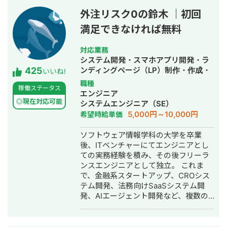
外注リスク0の鈴木 ｜初回
満足できなければ無料
対応業務
システム開発・スマホアプリ開発・ラ
425
ンディングページ（LP）制作・作成・
いいね!
ECサイト構築・ネットショップ作成代
職種
稼働ステータス
行・SEO対策・新規事業立上・SNS運
エンジニア
用代行・記事作成代行・ライティン
◎現在対応可能
システムエンジニア（SE）
グ・翻訳・ホームページ制作・作成・
5,000円～10,000円
希望時給単価
バナー制作・デザイン・ロゴデザイ
ン・作成・イラスト制作・動画制作・
ソフトウェア情報学科の大学を卒業
動画編集・AI活用
後、ITベンチャーにてエンジニアとし
ての実務経験を積み、その後フリーラ
ンスエンジニアとして独立。 これま
で、金融系スタートアップ、CROシス
テム開発、法務向けSaaSシステム開
発、AIエージェント開発など、複数の
スタートアップ・事業会社のシステム
開発に携わってきました。 主にRuby
on Railsを用いたバックエンド開発を