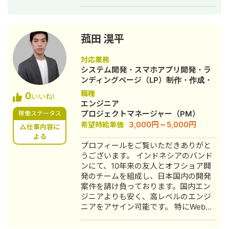
Yahoo！) - ディスプレイ広告運用
(Google、Yahoo！、Facebook、
LINE、TimeTree) - ダイナミック広告
の運用(facebok広告・Googleショッピ
菰田 滉平
ング広告・criteo) - LPO - データ分析
- アフィリエイト広告の運用 - 事業計
対応業務
画策定 ■2019年11月〜2022年4月 株
システム開発・スマホアプリ開発・ラ
式会社Gracia ギフトECプラットフォー
ンディングページ（LP）制作・作成・
ムサービスのwebマーケティングを担
ECサイト構築・ネットショップ作成代
職種
0
当した後、PMを担当 - UX企画 - サー
いいね!
行・ホームページ制作・作成・オウン
エンジニア
ビスグロース - CRM運用 - データ分析
ドメディア制作・構築・運用代行
プロジェクトマネージャー（PM）
稼働ステータス
- プロジェクトマネジメント - プロダ
3,000円～5,000円
希望時給単価
クト部門立ち上げ - DB型SEO改善 -
△仕事内容に
LTV戦略の立案・実行 ■2022年年4
よる
プロフィールをご覧いただきありがと
月〜現在 株式会社overdlow プロダク
うございます。 インドネシアのバンド
トマネージャー - プロダクトマネジメ
ンにて、10年来の友人とオフショア開
ント - ユーザーインタビュー、デー
発のチームを組成し、日本国内の開発
タ、社内ヒアリングを元にプロダクト
案件を請け負っております。国内エン
開発方針の立案 - プロダクトの開発に
ジニアよりも安く、高レベルのエンジ
関する要件定義・デザイナーと協働し
ニアをアサイン可能です。 特にWebサ
たUI設計・プロジェクト進行 - エンジ
ービスと小売業界（EC、POS・在庫管
ニア採用 ■2023年年12月〜 独立 また
理システム）の開発に強みがありま
個人では、これまでにインターン求人