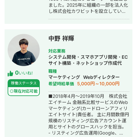
ました。2025年に組織の一部を法人化
し株式会社カワビットを設立していま
す。
中野 祥輝
対応業務
システム開発・スマホアプリ開発・EC
サイト構築・ネットショップ作成代
行・SEO対策・ホームページ制作・作
職種
0
いいね!
成・リスティング広告運用代行・オウ
マーケティング
Webディレクター
ンドメディア制作・構築・運用代行
5,000円～10,000円
稼働ステータス
希望時給単価
◎現在対応可能
■2018年4月〜2019年10月 株式会社
エイチーム 金融系比較サービスのWeb
マーケティング(カードローンアフィリ
エイトサイト)責任者。 主に月間数億円
規模のリスティング広告アカウント運
用とサイトのグロースハックを担当。
- リスティング広告運用(Google、