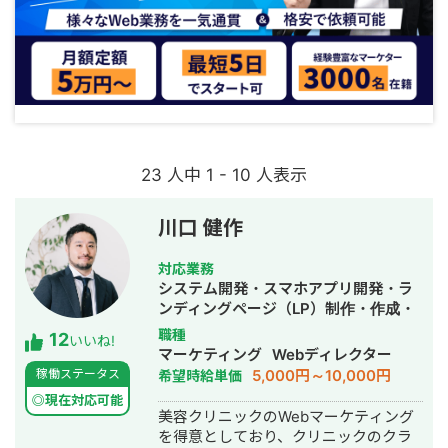
23 人中 1 - 10 人表示
川口 健作
対応業務
システム開発・スマホアプリ開発・ラ
ンディングページ（LP）制作・作成・
Youtubeチャンネル運営代行・立ち上
職種
12
いいね!
げ・ECサイト構築・ネットショップ作
マーケティング
Webディレクター
成代行・SEO対策・新規事業立上・
5,000円～10,000円
稼働ステータス
希望時給単価
SNS運用代行・記事作成代行・ライテ
◎現在対応可能
ィング・ホームページ制作・作成・バ
美容クリニックのWebマーケティング
ナー制作・デザイン・ロゴデザイン・
を得意としており、クリニックのクラ