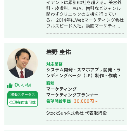
作成・リスティング広告運用代行・オ
イアントは累計60社を超える。美容外
ウンドメディア制作・構築・運用代
科・皮膚科、AGA、歯科などジャンル
行・動画制作・動画編集・営業代行
問わずクリニックの支援を行ってい
る。 2014年にWebマーケティング会社
フルスピード入社。動画マーケティン
グ事業部立ち上げや、PR・SNS・SEO
の部署マネージャーを務める。営業職
として社内MVPを獲得。4年間在籍し
独立。 独立後はフリーランスとなり、
岩野 圭佑
フロントエンドエンジニア兼総合Web
マーケターとして活動。現在はWebコ
対応業務
ンサルティング会社を創設し、法人と
システム開発・スマホアプリ開発・ラ
してStockSunに参画。
ンディングページ（LP）制作・作成・
Youtubeチャンネル運営代行・立ち上
職種
0
いいね!
げ・ECサイト構築・ネットショップ作
マーケティング
成代行・SEO対策・新規事業立上・
マーケティングプランナー
稼働ステータス
SNS運用代行・ホームページ制作・作
30,000円～
希望時給単価
◎現在対応可能
成・リスティング広告運用代行・動画
制作・動画編集
StockSun株式会社 代表取締役