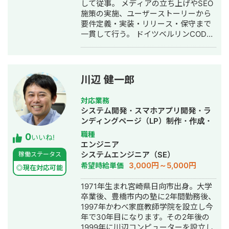
して従事。 メディアの立ち上げやSEO
車メーカーのSNSマーケティングに従
施策の実施、ユーザーストーリーから
事。 ▼2024年12月 RaaS合同会社を設
要件定義・実装・リリース・保守まで
立。 ・外部顧問：歯医者の元 院長先生
一貫して行う。 ドイツベルリンCODE
・CTO：ベンチャー企業 CTO経験者
応用科学大学に編入。 在学中にKAYAK
得意領域は、SNS運用の戦略設計から
(Booking.com)・Porsche・BOSCHで
実運用・数値改善までを軸に、集客・
エンジニアとして勤務し、卒業後はド
採用成果を生む設計力、PoC検証を前
イツ現地法人Webfleet Solutions
提とした業務自動化・業務システム開
川辺 健一郎
(Bridgestone Mobility Solutions)に入
発を一気通貫で行う実行力。
社し車のナビゲーションの開発やアプ
対応業務
リのモダン化をリードし在籍中にも日
システム開発・スマホアプリ開発・ラ
本のクライアントと協業し様々なプロ
ンディングページ（LP）制作・作成・
ジェクトを進める。 退職後、帰国し企
ECサイト構築・ネットショップ作成代
職種
0
業との可能性を伴奏しながらテクノロ
いいね!
行・SEO対策・事務代行・ホームペー
エンジニア
ジーを利用してお客様の価値を最大化
ジ制作・作成・バナー制作・デザイ
システムエンジニア（SE）
稼働ステータス
することを掲げ株式会社Aperticaを設
ン・ロゴデザイン・作成・リスティン
3,000円～5,000円
希望時給単価
立。
◎現在対応可能
グ広告運用代行・動画制作・動画編
集・AI活用
1971年生まれ宮崎県日向市出身。大学
卒業後、豊橋市内の塾に2年間勤務後、
1997年かわべ家庭教師学院を設立し今
年で30年目になります。その2年後の
1999年に川辺コンピューターを設立し