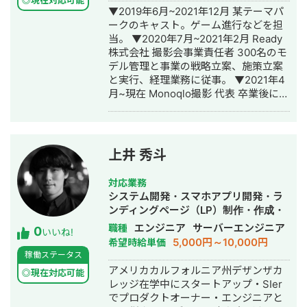
◎現在対応可能
▼2019年6月~2021年12月 某テーマパ
ークのキャスト。ゲーム進行などを担
当。 ▼2020年7月~2021年2月 Ready
株式会社 撮影会事業責任者 300名のモ
デル管理と事業の戦略立案、施策立案
と実行、経理業務に従事。 ▼2021年4
月~現在 Monoqlo撮影 代表 卒業後に2
名でモデル撮影会事業を立ち上げ1ヶ月
で黒字化。立ち上げ当初、撮影会事業
責任者として事業推進。その後、代表
に就任。 ▼2021年8月~ 個人で業務シ
上井 秀斗
ステム/MAシステムを1名体制で開発
し、中小企業向けにソリューション営
対応業務
業。 ▼2021年8月~2022年1月 ・医療
システム開発・スマホアプリ開発・ラ
特化コンサル企業 美容クリニック2ア
ンディングページ（LP）制作・作成・
カウント/歯科2アカウントのInstagram
SEO対策・記事作成代行・ライティン
エンジニア
サーバーエンジニア
職種
0
運用代行業務に従事。 ▼2023年1月
いいね!
グ・ホームページ制作・作成
5,000円～10,000円
希望時給単価
~2024年3月 医療機関向け商材を取り
稼働ステータス
扱う通販企業にてCOOとして事業立ち
アメリカカルフォルニア州デザンザカ
上げフェーズを経験。 ▼2024年6月
◎現在対応可能
レッジ在学中にスタートアップ・SIer
~2024年11月 フリーランスとして、一
でプロダクトオーナー・エンジニアと
部上場企業の塾/老舗食品メーカー/自動