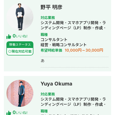
得意としており、要件定義、設計、実
野平 明彦
装、本番リリース、運用改善まで一貫
して対応しています。 特に、仕様が複
対応業務
雑な業務システムや、要件がまだ固ま
システム開発・スマホアプリ開発・ラ
りきっていない新規開発において、事
ンディングページ（LP）制作・作成・
業目的を整理しながら、正確にスピー
ECサイト構築・ネットショップ作成代
職種
0
ド感を持って形にしていくことを強み
いいね!
行・新規事業立上・SNS運用代行・ホ
コンサルタント
としています。 いまはスタートアップ
ームページ制作・作成・AI活用
経営・戦略コンサルタント
稼働ステータス
案件にてAIエージェント開発にも携わ
10,000円～30,000円
希望時給単価
っており、AI活用した業務効率化、新
◎現在対応可能
機能開発、既存プロダクトへのAI機能
あ
の組み込みなどにも対応しています。
単純に言われたものを作るだけではな
く、事業として使える形に落とし込む
ことを重視し、開発の初期段階からリ
リース後の運用まで伴走しています。
Yuya Okuma
対応業務
システム開発・スマホアプリ開発・ラ
ンディングページ（LP）制作・作成・
Youtubeチャンネル運営代行・立ち上
職種
0
いいね!
げ・ECサイト構築・ネットショップ作