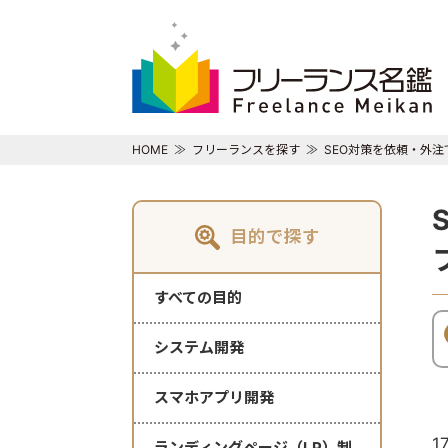
HOME
フリーランスを探す
SEO対策を依頼・外
目的で探す
すべての目的
システム開発
スマホアプリ開発
1
ランディングページ（LP）制