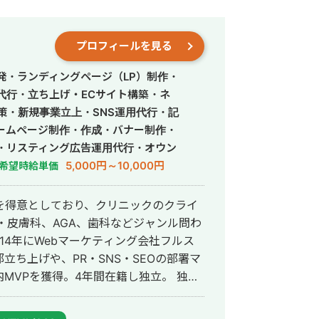
プロフィールを見る
発・ランディングページ（LP）制作・
営代行・立ち上げ・ECサイト構築・ネ
策・新規事業立上・SNS運用代行・記
ームページ制作・作成・バナー制作・
・リスティング広告運用代行・オウン
行・動画制作・動画編集・営業代行
5,000円～10,000円
希望時給単価
を得意としており、クリニックのクライ
・皮膚科、AGA、歯科などジャンル問わ
ち上げや、PR・SNS・SEOの部署マ
VPを獲得。4年間在籍し独立。 独立
ドエンジニア兼総合Webマーケターと
会社を創設し、法人としてStockSunに