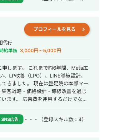
oの国内導入実績No.1という評価をいただ
本番で、24時間働く営業マンとして成
ています。デザインだけでなくSEO・
プロフィールを見る
様の事業成長に本気で伴走することを信
用代行
をこれからも発信してまいります。何卒
3,000円～5,000円
時給単価
約6年間、Meta広
い、LP改善（LPO）、LINE導線設計、
在は整足院の本部マー
・集客戦略・価格設計・導線改善を通じ
います。 広告費を運用するだけでな
意としています。 また、現場で
ー心理を踏まえた訴求設計やコピーライ
・・・
（登録スキル数：4）
SNS広告