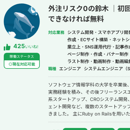
外注リスク0の鈴木 ｜初
できなければ無料
システム開発・スマホアプリ開
対応業務
作成・ECサイト構築・ネットシ
425
いいね!
業立上・SNS運用代行・記事
ページ制作・作成・バナー制作
稼働ステータス
ラスト制作・動画制作・動画編集
◎現在対応可能
エンジニア
システムエンジニア（S
職種
ソフトウェア情報学科の大学を卒業後、
実務経験を積み、その後フリーランスエンジニア
系スタートアップ、CROシステム開発、
ェント開発など、複数のスタートアッ
きました。 主にRuby on Railsを用いたバックエンド開発を得意としており、
要件定義、設計、実装、本番リリース
す。 特に、仕様が複雑な業務システムや、要件がまだ固まりきっていない新規