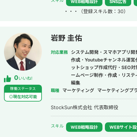
スキル
WEB戦略設計
SNS広告
参画。
・・・
（登録スキル数：30）
岩野 圭佑
システム開発・スマホアプリ開
対応業務
作成・Youtubeチャンネル運
ットショップ作成代行・SEO対
ームページ制作・作成・リステ
0
いいね!
編集
稼働ステータス
マーケティング
マーケティングプ
職種
◎現在対応可能
StockSun株式会社 代表取締役
スキル
WEB戦略設計
WEBサイト