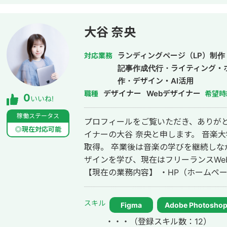
大谷 奈央
ランディングページ（LP）制作
対応業務
記事作成代行・ライティング・
作・デザイン・AI活用
デザイナー
Webデザイナー
職種
希望時
0
いいね!
稼働ステータス
プロフィールをご覧いただき、ありがと
◎現在対応可能
イナーの大谷 奈央と申します。 音楽大学声楽科を卒業し、中高音楽教員免許を
取得。 卒業後は音楽の学びを継続しな
ザインを学び、現在はフリーランスWe
【現在の業務内容】 ・HP（ホームペー
告バナー ・名刺 ・チラシ ・パンフレット
単に見た目を整えるだけではなく、ク
スキル
Figma
Adobe Photosho
届けるための手段だと考えています。 
・・・
（登録スキル数：12）
課題や目的を整理した上でのデザイン提案を大