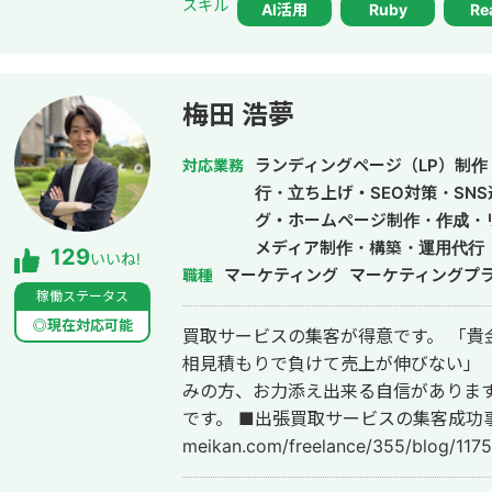
スキル
AI活用
Ruby
Re
開発において、事業目的を整理しなが
いくことを強みとしています。 いまはスタートアップ案件にてAIエージェント
開発にも携わっており、AI活用した業
へのAI機能の組み込みなどにも対応しています。 単純に言わ
梅田 浩夢
けではなく、事業として使える形に落
からリリース後の運用まで伴走してい
ランディングページ（LP）制作・
対応業務
行・立ち上げ・SEO対策・SN
グ・ホームページ制作・作成・
メディア制作・構築・運用代行
129
いいね!
マーケティング
マーケティングプ
職種
稼働ステータス
◎現在対応可能
買取サービスの集客が得意です。 「貴金属をなかなか掘り起こせない」 「毎回
相見積もりで負けて売上が伸びない」 
みの方、お力添え出来る自信があります
です。 ■出張買取サービスの集客成功事例 https://freelance-
meikan.com/freelance/355/blog/1175 ■経歴・職歴 2020年6月〜 Webマ
ケ支援会社（当時社員7名）にインタ