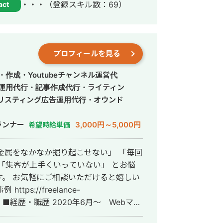
・・・
（登録スキル数：69）
act
ら、正確にスピード感を持って形にして
務効率化、新機能開発、既存プロダクト
れたものを作るだ
プロフィールを見る
とし込むことを重視し、開発の初期段階
ます。
作成・Youtubeチャンネル運営代
S運用代行・記事作成代行・ライティン
リスティング広告運用代行・オウンド
ランナー
3,000円～5,000円
希望時給単価
「集客が上手くいっていない」 とお悩
。 お気軽にご相談いただけると嬉しい
ー
ーンとして参画し、案件獲得に向けた自社