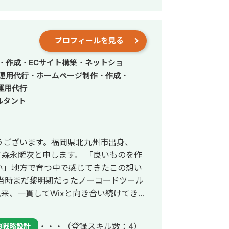
身につけた「伝える力」を活かし、ユー
制作いたします。 これまでに制
ttps://fori.io/designer-
プロフィールを見る
nao （掲載可能なもののみとなります） どうぞ、よろしくお願いいたします。
・作成・ECサイト構築・ネットショ
S運用代行・ホームページ制作・作成・
運用代行
ルタント
うございます。福岡県北九州市出身、
次と申します。 「良いものを作
い」地方で育つ中で感じてきたこの想い
、当時まだ黎明期だったノーコードツール
以来、一貫してWixと向き合い続けてきま
認定パートナーとして国内最高位の「レ
・・・
（登録スキル数：4）
B戦略設計