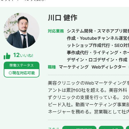
川口 健作
システム開発・スマホアプリ開
対応業務
作成・Youtubeチャンネル運
ットショップ作成代行・SEO対
事作成代行・ライティング・ホ
12
いいね!
デザイン・ロゴデザイン・作成
稼働ステータス
マーケティング
ドメディア制作・構築・運用代
Webディレクター
職種
◎現在対応可能
美容クリニックのWebマーケティング
アントは累計60社を超える。美容外科
ずクリニックの支援を行っている。 2014年にWebマーケティング会社フルス
ピード入社。動画マーケティング事業部立
ネージャーを務める。営業職として社内M
後はフリーランスとなり、フロントエン
して活動。現在はWebコンサルティング