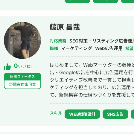
ジェンドレベル」、そしてWix Studi
いております。 私が何より大切にしているのは、「作って終わり」にしないこ
とです。ホームページは公開してからが
果を生み続ける設計こそが価値だと考え
藤原 昌哉
マーケティングまで一気通貫で、お客
条としています。 Wixのこと、Web集客のこと、そして「成果の出るサイト」
SEO対策・リスティング広告運
対応業務
づくりについて、現場で得た一次情報
マーケティング
Web広告運用
職種
希望
よろしくお願いいたします。
はじめまして。Webマーケターの藤原と申します。 これまで
0
いいね!
告・Google広告を中心に広告運用を行
稼働ステータス
クリエイティブ改善まで一貫して担当してきました。 現
◎現在対応可能
ケティングを担当しており、広告運用
て、新規集客の仕組みづくりを支援して
く、問い合わせ率や成約率まで含めた改善を得
の接客・営業経験もあるため、ユーザ
スキル
WEB戦略設計
SNS広告
ティングも強みです。