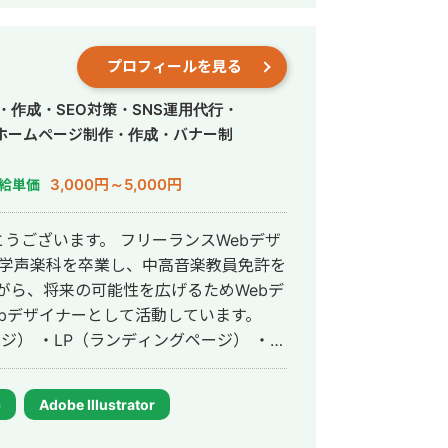
プロフィールを見る
・作成・SEO対策・SNS運用代行・
ホームページ制作・作成・バナー制
3,000円～5,000円
給単価
うございます。 フリーランスWebデザ
がら、将来の可能性を広げるためWebデ
bデザイナーとして活動しています。
ジ） ・LP（ランディングページ） ・広
 ・SNS画像 など デザインは
ライアント様の想いやサービスの魅力を
p
Adobe Illustrator
だからこそ、丁寧なヒアリングを通して
切にしています。 音楽大学で培