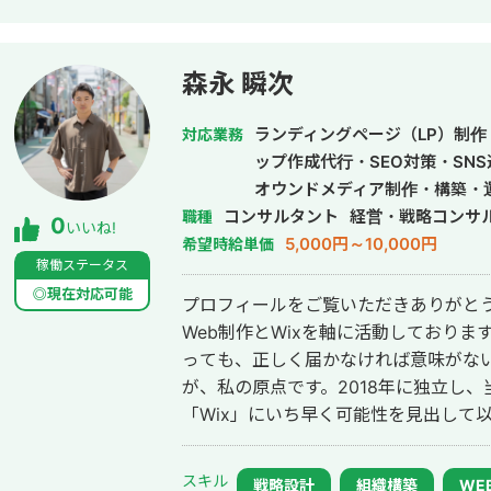
った表現力や、教員免許取得の過程で
ザーの行動を促し、成果に直結するデザインを
作した実績をポートフォリオにまとめております。 h
森永 瞬次
ランディングページ（LP）制作
対応業務
ップ作成代行・SEO対策・SN
オウンドメディア制作・構築・
コンサルタント
経営・戦略コンサ
職種
0
いいね!
5,000円～10,000円
希望時給単価
稼働ステータス
◎現在対応可能
プロフィールをご覧いただきありがと
Web制作とWixを軸に活動しております森永瞬
っても、正しく届かなければ意味がな
が、私の原点です。2018年に独立し
「Wix」にいち早く可能性を見出して
した。 これまでに400サイト以上、250社を超える企業のWeb制作と事業成長
支援に携わってまいりました。Wixの
スキル
戦略設計
組織構築
WE