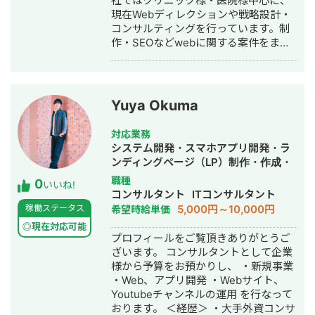
社ではクリニック様・医院様中心に、
く、事業として使える形に落とし込む
現在Webディレクションや戦略設計・
ことを重視し、開発の初期段階からリ
コンサルティングを行っています。制
リース後の運用まで伴走しています。
作・SEOなどwebに関する案件をまる
っと丸投げしていただいても対応が可
能です。 緻密な戦略でクリニック様の
集客をお手伝いさせていただきます。
また、常にレスを早めに対応を心がけ
Yuya Okuma
ておりまして24時間365日対応が可能
です。 実際、弊社は地域名＋施術で上
対応業務
位表示が得意得意で、かなりの施術名
システム開発・スマホアプリ開発・ラ
をハックしています。 また、医療広告
ンディングページ（LP）制作・作成・
ガイドライン、薬機法にも対応した知
Youtubeチャンネル運営代行・立ち上
職種
0
見もあり安全性にも対応しておりま
いいね!
げ・ECサイト構築・ネットショップ作
コンサルタント
ITコンサルタント
す。 ■実績■ ・某美容系ビックワード
成代行・SEO対策・新規事業立上・記
5,000円～10,000円
稼働ステータス
希望時給単価
で圏外→10位以内（半年） ・美容施術
事作成代行・ライティング・翻訳・ホ
系ビッグワード 2位 ・新規患者数PV
◎現在対応可能
ームページ制作・作成・リスティング
プロフィールをご覧頂きありがとうご
が3ヶ月で２倍 ・半年で新規患者数が
広告運用代行・オウンドメディア制
ざいます。 コンサルタントとして企業
1.5倍！
作・構築・運用代行・動画制作・動画
様から予算をお預かりし、 ・新規事業
編集
・Web、アプリ開発 ・Webサイト、
Youtubeチャンネルの運用 を行なって
おります。 ＜経歴＞ ・大手外資コンサ