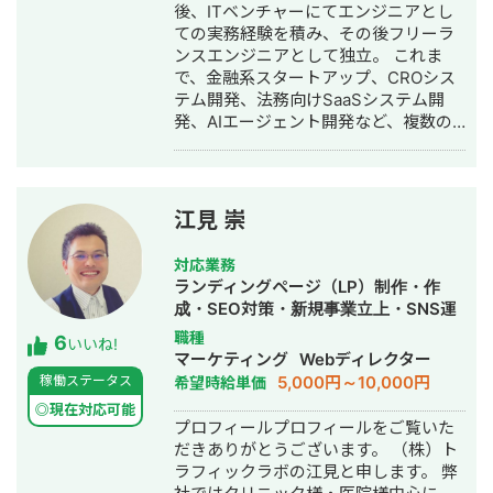
動画編集・AI活用
後、ITベンチャーにてエンジニアとし
ての実務経験を積み、その後フリーラ
ンスエンジニアとして独立。 これま
で、金融系スタートアップ、CROシス
テム開発、法務向けSaaSシステム開
発、AIエージェント開発など、複数の
スタートアップ・事業会社のシステム
開発に携わってきました。 主にRuby
on Railsを用いたバックエンド開発を
得意としており、要件定義、設計、実
江見 崇
装、本番リリース、運用改善まで一貫
して対応しています。 特に、仕様が複
対応業務
雑な業務システムや、要件がまだ固ま
ランディングページ（LP）制作・作
りきっていない新規開発において、事
成・SEO対策・新規事業立上・SNS運
業目的を整理しながら、正確にスピー
用代行・記事作成代行・ライティン
職種
6
ド感を持って形にしていくことを強み
いいね!
グ・翻訳・ホームページ制作・作成・
マーケティング
Webディレクター
としています。 いまはスタートアップ
バナー制作・デザイン・ロゴデザイ
5,000円～10,000円
稼働ステータス
希望時給単価
案件にてAIエージェント開発にも携わ
ン・作成・イラスト制作・リスティン
っており、AI活用した業務効率化、新
◎現在対応可能
グ広告運用代行
プロフィールプロフィールをご覧いた
機能開発、既存プロダクトへのAI機能
だきありがとうございます。 （株）ト
の組み込みなどにも対応しています。
ラフィックラボの江見と申します。 弊
単純に言われたものを作るだけではな