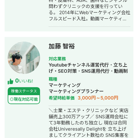
科・皮膚科、AGA、歯科などジャンル
行・動画制作・動画編集・営業代行
問わずクリニックの支援を行ってい
る。 2014年にWebマーケティング会社
フルスピード入社。動画マーケティン
グ事業部立ち上げや、PR・SNS・SEO
の部署マネージャーを務める。営業職
として社内MVPを獲得。4年間在籍し
独立。 独立後はフリーランスとなり、
加藤 智裕
フロントエンドエンジニア兼総合Web
マーケターとして活動。現在はWebコ
対応業務
ンサルティング会社を創設し、法人と
Youtubeチャンネル運営代行・立ち上
してStockSunに参画。
げ・SEO対策・SNS運用代行・動画制
作・動画編集・営業代行
職種
0
いいね!
マーケティング
マーケティングプランナー
稼働ステータス
3,000円～5,000円
希望時給単価
◎現在対応可能
＼士業・エステ・クリニックなど 実店
舗売上300万アップ／ SNS運用会社に
て3年勤務したのち独立し 現在は合同
会社Univeresally Delightを 立ち上げ
ましてクライアント数社の SNS集客を