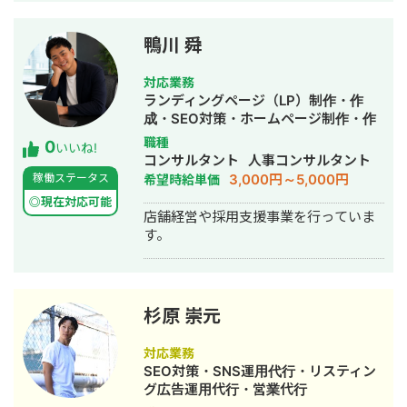
7月 取締役CMO営業本部長 就任 取締
役CMO営業本部本部長として、SEM事
業、特にSEO、MEO領域において、セ
鴨川 舜
ールス・カスタマーサクセス・プロダ
クト全体を統括。 検索プラットフォー
対応業務
ムソリューションを軸にした集客支援
ランディングページ（LP）制作・作
領域を主に担当。 MEO対策では累計
成・SEO対策・ホームページ制作・作
4,500店舗以上の対策を監修。 2021年1
成・リスティング広告運用代行・動画
職種
0
月 株式会社プロモスト 辞任 2021年
いいね!
制作・動画編集・営業代行・採用代行
コンサルタント
人事コンサルタント
1月 株式会社MainC（メインク） 設
3,000円～5,000円
稼働ステータス
希望時給単価
立
◎現在対応可能
店舗経営や採用支援事業を行っていま
す。
杉原 崇元
対応業務
SEO対策・SNS運用代行・リスティン
グ広告運用代行・営業代行