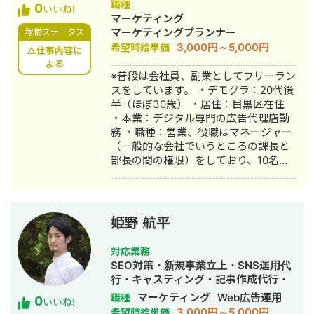
職種
0
いいね!
マーケティング
マーケティングプランナー
稼働ステータス
3,000円～5,000円
希望時給単価
△仕事内容に
よる
※普段は会社員、副業としてフリーラン
スをしています。 ・デモグラ：20代後
半（ほぼ30歳） ・居住：目黒区在住
・本業：デジタル専門の広告代理店勤
務 ・職種：営業、役職はマネージャー
（一般的な会社でいうところの課長と
部長の間の権限）をしており、10名の
メンバーの評価者 以下に簡単な経歴を
記載しておりますので、ご覧くださ
い。 【経歴】 ・2021年4月｜新卒入社
・2023年5月｜チームリーダーに昇格
姫野 航平
・2024年4月｜マネージャーに昇格
【使用ツール】 ・Google関連 ・
対応業務
Microsoft関連 ・各種チャットツール
SEO対策・新規事業立上・SNS運用代
（チャットワーク/Slackなど） は基本
行・キャスティング・記事作成代行・
的に使うことができます。 【稼働時
ライティング・事務代行・リスティン
マーケティング
Web広告運用
職種
0
間】 平日は10:00~19:00が定時になり
いいね!
グ広告運用代行・オウンドメディア制
3,000円～5,000円
希望時給単価