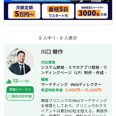
9 人中 1 - 9 人表示
川口 健作
対応業務
システム開発・スマホアプリ開発・ラ
ンディングページ（LP）制作・作成・
Youtubeチャンネル運営代行・立ち上
職種
12
いいね!
げ・ECサイト構築・ネットショップ作
マーケティング
Webディレクター
成代行・SEO対策・新規事業立上・
5,000円～10,000円
稼働ステータス
希望時給単価
SNS運用代行・記事作成代行・ライテ
◎現在対応可能
ィング・ホームページ制作・作成・バ
美容クリニックのWebマーケティング
ナー制作・デザイン・ロゴデザイン・
を得意としており、クリニックのクラ
作成・リスティング広告運用代行・オ
イアントは累計60社を超える。美容外
ウンドメディア制作・構築・運用代