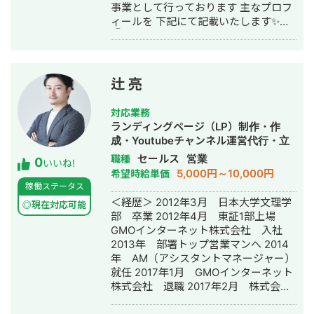
事業として行っております 主なプロフ
ィールを 下記にて記載いたします✨
①事業概要 ・SNS運用代行、コンサ
ル事業 ・映像制作事業 ・小児向け発達
支援事業 ②実績 ・整体系
YouTube100万人登録 ・美容系クリニ
辻 亮
ックYouTube約3万人登録 →集客率
200％UP ・発達療育instagram売上
対応業務
100％UP ・YouTube動画100万再生 ・
ランディングページ（LP）制作・作
総SNSコンサル50件以上 ③具体的に
成・Youtubeチャンネル運営代行・立
行っていること ・SNSを使用した集客
ち上げ・ECサイト構築・ネットショッ
セールス
営業
職種
0
導線設計 ・SNSアカウント集客(採用)
いいね!
プ作成代行・SEO対策・SNS運用代
5,000円～10,000円
希望時給単価
設計 ・動画や画像コンテンツ生成 ・コ
行・記事作成代行・ライティング・ホ
稼働ステータス
ンテンツ企画立案 ・コンテンツ台本作
ームページ制作・作成・バナー制作・
＜経歴＞ 2012年3月 日本大学文理学
成 ・サムネイル画像作成 ・動画制作、
◎現在対応可能
デザイン・ロゴデザイン・作成・動画
部 卒業 2012年4月 東証1部上場
編集 ・アナリティクス分析
制作・動画編集・営業代行
GMOインターネット株式会社 入社
2013年 部署トップ営業マンへ 2014
年 AM（アシスタントマネージャー）
就任 2017年1月 GMOインターネット
株式会社 退職 2017年2月 株式会社
プロモスト 営業部長にて入社 2019年