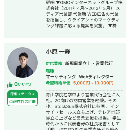
詳細 ▼GMOインターネットグループ株
ライアントのマーケティングサポート
式会社（2011年4月〜2013年3月） メ
を展開中。得意領域はSNS運用、ディ
ディア営業部 営業職 WEB広告の営業
スプレイ広告、リスティング、インフ
を担当し、クライアントのマーケティ
ルエンサーマーケティング 現在まで上
ング課題に応える提案を実施。 ▼株式
場企業をはじめとした100社以上の支援
会社エクスコア（2013年4月〜2024年
実績があり、今までのノウハウを全て
3月） 共同創業者 & 取締役 広告運用部
お伝え致します！ また同時にフリーで
門の立ち上げ： Google広告・Yahoo!
芸能活動をしており、SUITS2や半沢直
広告の営業活動からスタートし、広告
樹に一部出演。海外の芸能事務所とも
小原 一輝
運用部門を新設。 ROI改善を目指した
提携し、自身のマーケティングにも注
支援を通じて顧客満足度を向上。 マネ
力している。
新規事業立上・営業代行
対応業務
ジメント経験： 20名以上のメンバーを
職種
率いる組織マネジメントを実施。役職
マーケティング
Webディレクター
のない若手メンバーのみならず、 役職
5,000円～10,000円
希望時給単価
0
付きのマネジメント層を管理し、業務
いいね!
効率化や目標達成に向けた戦略を推
稼働ステータス
青山学院在学中より営業代行会社に入
進。 リーダー層の育成やチームビルデ
社。2C向けの訪問営業を経験。その
ィングを通じて、持続可能な組織運営
◎現在対応可能
後、StockSun株式会社に参画。 イン
を実現。 WEBコンサルティング部門の
サイドセールス立ち上げ、テレアポ部
立ち上げ（2018年〜）： 広告運用にと
隊立ち上げなど営業支援を担当。 学生
どまらず、SEO/MEO・WEBサイト制
時代からに代表岩野の社長秘書として
作・動画制作・データ分析を含む 包括
活動。現在は3社の事業責任者も務めて