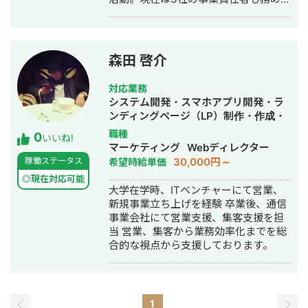
的なWEBコンサルティングサービスを
おり、Webマーケティングと経営の知
提供。 オウンドメディア「Webma」
見もありながら営業代行ができるのが
の立ち上げ： 自社メディアを成長さ
強み。 精鋭された営業フリーランスが
せ、毎月インバウンドの反響を生み出
30名ほどを牽引。 趣味はキックボクシ
す集客基盤を構築。 初年度から3年間
森田 啓介
ング。アマチュアの戦績は2戦0勝2
で売上349%増加！ 取締役として経営
負。
参画（2020年〜）： 社員数40名以上
対応業務
の組織を構築し、累計2,000社以上の企
システム開発・スマホアプリ開発・ラ
業支援を達成。 組織成長と経営戦略の
ンディングページ（LP）制作・作成・
策定に貢献。 ▼フリーランス・個人事
Youtubeチャンネル運営代行・立ち上
職種
0
業主（2024年4月〜現在） デジタルマ
いいね!
げ・ECサイト構築・ネットショップ作
マーケティング
Webディレクター
ーケ・営業・採用・事業企画を横断し
成代行・SEO対策・新規事業立上・
30,000円～
稼働ステータス
希望時給単価
て“集客→受注→採用→事業拡大”までを
SNS運用代行・記事作成代行・ライテ
一気通貫で支援。 M&A／会社売却プロ
◎現在対応可能
ィング・ホームページ制作・作成・バ
大学在学時、ITベンチャーにて営業、
ジェクトでは事業統括責任者を担う。
ナー制作・デザイン・ロゴデザイン・
新規事業立ち上げを経験 卒業後、通信
【主な業務領域】 ・デジタルマーケ支
作成・イラスト制作・リスティング広
事業会社にて営業支援、集客支援を担
援：戦略設計、広告運用、SEO/コンテ
告運用代行・オウンドメディア制作・
当 営業、集客から業務効率化までを総
ンツ、効果測定と改善 ・セールス支
構築・運用代行・動画制作・動画編
合的な視点から支援しております。
援：戦略設計、インサイドセールス設
集・漫画制作・営業代行
計、パイプライン管理 ・採用支援（ウ
ェブ採用特化）：採用戦略、母集団形
成、候補者体験の設計・改善 ・経営/事
業企画支援：KPI設計、事業計画・実行
1