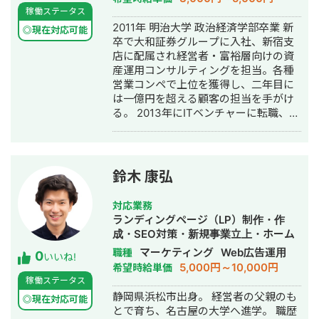
ますので、その前後での稼働がメイン
作・構築・運用代行・営業代行
稼働ステータス
になります。 Web会議を昼休憩の時間
2011年 明治大学 政治経済学部卒業 新
を使って行うことも可能ですので、定
◎現在対応可能
卒で大和証券グループに入社、新宿支
時内での調整もできます。 納期を守る
店に配属され経営者・富裕層向けの資
ことはもちろん、丁寧なコミュニケー
産運用コンサルティングを担当。各種
ションを心がけております。 ご連絡い
営業コンペで上位を獲得し、二年目に
ただければ、すぐに対応できる態勢を
は一億円を超える顧客の担当を手がけ
整えておりますので、どうぞよろしく
る。 2013年にITベンチャーに転職、社
お願いします。
内ベンチャーで広告代理事業を立ち上
げ、スマートフォン広告の企画営業を
開始。東証一部企業から、上場系メガ
ベンチャーまでゼロから開拓。クライ
鈴木 康弘
アントのCPAを従来の半分以下に抑え
る施策を編み出し、立ち上げ数ヶ月で
対応業務
月商1,000万円を突破。 その後友人とto
ランディングページ（LP）制作・作
Cの美容系アプリを手がけるスタート
成・SEO対策・新規事業立上・ホーム
アップを創業し取締役COOに就任。創
ページ制作・作成・バナー制作・デザ
マーケティング
Web広告運用
職種
0
業二年間で合計約１億円の資金調達を
いいね!
イン・リスティング広告運用代行・オ
5,000円～10,000円
希望時給単価
実施するとともに、従業員数も5倍の組
ウンドメディア制作・構築・運用代
稼働ステータス
織に拡大。 2017年末から自身でWEB
行・営業代行
静岡県浜松市出身。 経営者の父親のも
マーケティングの会社を創業、フリー
◎現在対応可能
とで育ち、名古屋の大学へ進学。 職歴
ランスチームとともに、100を超えるク