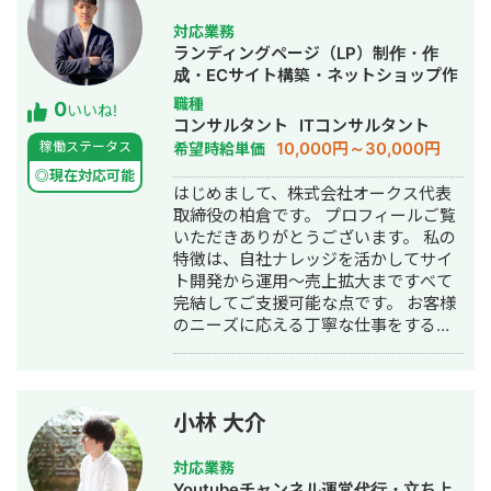
刺・パンフレット・チラシ・会社案内
決できます。 【そそるデザインが選ば
記事：金融記事、人事記事 その他：フ
対応業務
れる理由】 ☑ 女性の心をつかむデザイ
ロー図・組織図・提案資料のビジュア
ランディングページ（LP）制作・作
ン＆コピー ☑ 各ECモール仕様に完全
ル化 AI使用可：Gensparkをはじめと
成・ECサイト構築・ネットショップ作
対応（ガイドライン・制限含め） ☑ 転
するAIツールの使用経験があります。
成代行・SEO対策・記事作成代行・ラ
職種
0
換率アップの実績が豊富な女性デザイ
いいね!
対応エリア・連絡方法 オンライン： 全
イティング・ホームページ制作・作
コンサルタント
ITコンサルタント
ナーによる一貫対応 ☑ スマホでも購入
国どこでも対応（Zoom / Google Meet
成・リスティング広告運用代行・オウ
10,000円～30,000円
稼働ステータス
希望時給単価
率が高い構成 ☑ 企画からアップロード
/ チャット） 対面： 交通費をご負担い
ンドメディア制作・構築・運用代行
までまるっとおまかせ →「売れるペー
◎現在対応可能
ただける場合、全国対応可能 📩 まずは
はじめまして、株式会社オークス代表
ジ」のためにご用意いただくのはこれ
お気軽にメッセージをお送りくださ
取締役の柏倉です。 プロフィールご覧
だけです！ ☑ 商品情報 ☑ ご希望のイ
い。 「どんな相談ができますか？」と
いただきありがとうございます。 私の
メージ ▼経歴 ・大学でプログラミング
いう問い合わせだけでも大歓迎です。
特徴は、自社ナレッジを活かしてサイ
を学んだ後、銀行で個人、法人営業を
初回は状況をお聞きするだけのご相談
ト開発から運用〜売上拡大まですべて
経験 ↓ ・医療業界にて企画、ディ
も承ります。
完結してご支援可能な点です。 お客様
レクション業務をする中でデザインを
のニーズに応える丁寧な仕事をするこ
経験 ↓ ・デザイン、コーディング
とを心掛けていますので、よろしくお
をスクールで学び直した後、フリーラ
願い致します。 以下経歴です。 2018年
ンスへ転向 （HTML、CSS、
4月：青山学院大学 経済学部入学 2020
JavaScript、PHP、Wordpress、
年8月：アウモ株式会社でライターとし
Photoshop、Illustrator） ↓ ・EC
小林 大介
てインターンを行う 2021年1月：個人
モール運営、LP制作、Webサイト制
事業主(屋号：オークス)開業。WEBメ
作、広告チラシ制作など多数実績あり
対応業務
ディアを立ち上げ月間約60万PVまで成
https://sosoru-design.com/ ※掲載し
Youtubeチャンネル運営代行・立ち上