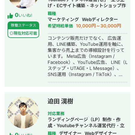
長 2023年4月：株式会社サイバーエー
ていない実績の方が多いです。お気軽
げ・ECサイト構築・ネットショップ作
ジェントへ新卒入社 2024年2月：株式
にお問い合わせください。
成代行・SNS運用代行・リスティング
職種
0
会社オークスを設立
いいね!
広告運用代行・動画制作・動画編集・
マーケティング
Webディレクター
AI活用
10,000円～30,000円
稼働ステータス
希望時給単価
◎現在対応可能
コンテンツ販売だけでなく、 広告運
用、LINE構築、YouTube運用を軸に、
集客から売上までの導線設計を行って
います。 Meta広告（Instagram /
Facebook）、YouTube広告、 LINE（L
ステップ・UTAGE・L Message）、
SNS運用（Instagram / TikTok）、
MEOまで対応可能です。 これまでに、
・パーソナルジムで広告費4万円 → 新
規12名集客 ・飲食店のInstagram広告
でフォロワー単価49円を実現 ・手相チ
迫田 滉樹
ャンネル：動画2本で収益化 ・スピリ
チュアルチャンネル：動画4本で収益化
対応業務
・釣り／野球／観光系など複数ジャン
ランディングページ（LP）制作・作
ルのYouTube運用 を経験しています。
成・Youtubeチャンネル運営代行・立
単なる運用代行ではなく、 「集客→教
ち上げ・ECサイト構築・ネットショッ
デザイナー
Webデザイナー
職種
0
育→成約」までを一つの流れとして設