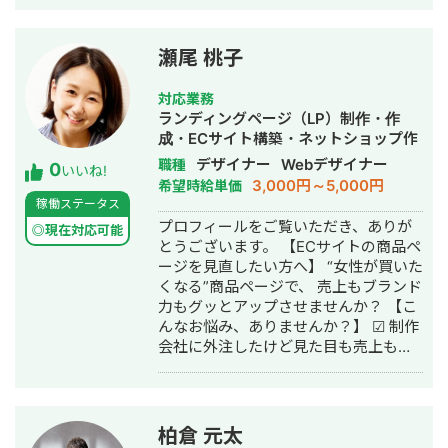
年：スポーツ×IT分野でスタートアップ
ルを駆使し、北海道から沖縄まで全国
起業 ・2017年：ビジネスコンテスト全
の経営者・個人事業主をサポートして
国優勝・シリコンバレー短期研修参加
います。 「制約の中で最大の成果を出
瀬尾 桃子
・2018年：メッセージアプリ開発会社
す」──これは障害を持つ私が日々実
にて、SE兼PMとして従事 ・2019年：
践してきたことであり、中小企業の経
対応業務
有名大手インターンシップ10社以上参
営改善と同じ考え方だと思っていま
ランディングページ（LP）制作・作
加（サイバーエージェント、チームラ
す。だからこそ、コスト・人手・時間
成・ECサイト構築・ネットショップ作
ボ、PwC、デロイトなど）
が限られた環境でもリアルな提案がで
成代行・ホームページ制作・作成・バ
デザイナー
Webデザイナー
職種
0
きます。 こんな方にご連絡ください 経
いいね!
ナー制作・デザイン
3,000円～5,000円
希望時給単価
営課題はあるが、何から手をつければ
稼働ステータス
いいかわからない デザインと経営の相
プロフィールをご覧いただき、ありが
談を別々にするのが面倒 地方在住で良
◎現在対応可能
とうございます。 【ECサイトの商品ペ
質な相談相手が見つからない コストを
ージを見直したい方へ】 “女性が買いた
抑えつつ、本質的な改善をしたい 正直
くなる”商品ページで、 売上もブランド
に、気を使わず話せる相手を探してい
力もグッとアップさせませんか？ 【こ
る 対応可能なサービス一覧 Webサイト
んなお悩み、ありませんか？】 ☑ 制作
制作：ホームページ制作、LP制作 経営
会社に外注したけど見た目も売上も微
相談：課題可視化・図解・優先順位整
妙だった ☑ 商品ページがごちゃごちゃ
理・戦略立案サポート バナー制作：広
していて伝わらない ☑ アクセスがある
告バナー・SNS投稿画像・ヘッダー・
のに離脱が多い ☑ 競合の方が売れてい
アイコン 動画制作： ショート動画
る ☑ スマホで見ると文字が小さすぎる
（SNS・採用・商品紹介） 印刷物：名
柏倉 元太
→ それ、“女性視点”と“EC最適化”で解