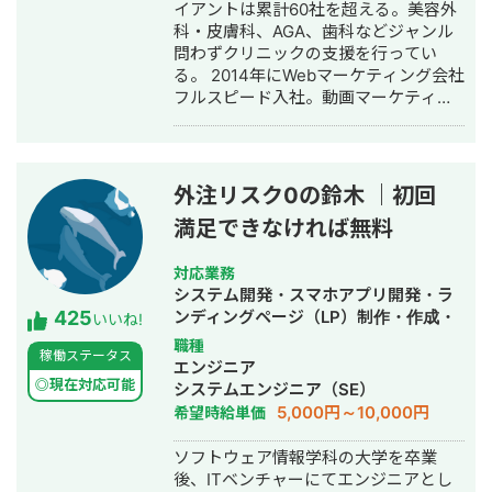
作成・リスティング広告運用代行・オ
イアントは累計60社を超える。美容外
ウンドメディア制作・構築・運用代
科・皮膚科、AGA、歯科などジャンル
行・動画制作・動画編集・営業代行
問わずクリニックの支援を行ってい
る。 2014年にWebマーケティング会社
フルスピード入社。動画マーケティン
グ事業部立ち上げや、PR・SNS・SEO
の部署マネージャーを務める。営業職
として社内MVPを獲得。4年間在籍し
独立。 独立後はフリーランスとなり、
外注リスク0の鈴木 ｜初回
フロントエンドエンジニア兼総合Web
満足できなければ無料
マーケターとして活動。現在はWebコ
ンサルティング会社を創設し、法人と
してStockSunに参画。
対応業務
システム開発・スマホアプリ開発・ラ
425
ンディングページ（LP）制作・作成・
いいね!
ECサイト構築・ネットショップ作成代
職種
稼働ステータス
行・SEO対策・新規事業立上・SNS運
エンジニア
用代行・記事作成代行・ライティン
◎現在対応可能
システムエンジニア（SE）
グ・翻訳・ホームページ制作・作成・
5,000円～10,000円
希望時給単価
バナー制作・デザイン・ロゴデザイ
ン・作成・イラスト制作・動画制作・
ソフトウェア情報学科の大学を卒業
動画編集・AI活用
後、ITベンチャーにてエンジニアとし