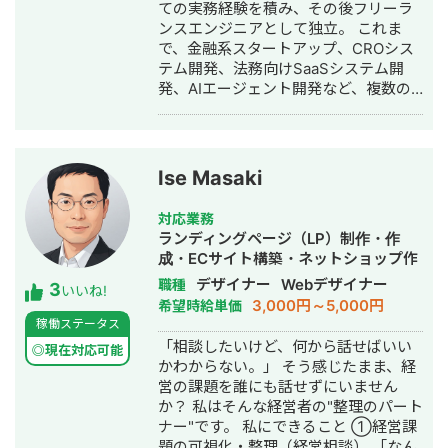
ての実務経験を積み、その後フリーラ
ンスエンジニアとして独立。 これま
で、金融系スタートアップ、CROシス
テム開発、法務向けSaaSシステム開
発、AIエージェント開発など、複数の
スタートアップ・事業会社のシステム
開発に携わってきました。 主にRuby
on Railsを用いたバックエンド開発を
得意としており、要件定義、設計、実
Ise Masaki
装、本番リリース、運用改善まで一貫
して対応しています。 特に、仕様が複
対応業務
雑な業務システムや、要件がまだ固ま
ランディングページ（LP）制作・作
りきっていない新規開発において、事
成・ECサイト構築・ネットショップ作
業目的を整理しながら、正確にスピー
成代行・SEO対策・SNS運用代行・事
デザイナー
Webデザイナー
職種
3
ド感を持って形にしていくことを強み
いいね!
務代行・バナー制作・デザイン・ロゴ
3,000円～5,000円
希望時給単価
としています。 いまはスタートアップ
デザイン・作成・動画制作・動画編
稼働ステータス
案件にてAIエージェント開発にも携わ
集・AI活用
「相談したいけど、何から話せばいい
っており、AI活用した業務効率化、新
◎現在対応可能
かわからない。」 そう感じたまま、経
機能開発、既存プロダクトへのAI機能
営の課題を誰にも話せずにいません
の組み込みなどにも対応しています。
か？ 私はそんな経営者の"整理のパート
単純に言われたものを作るだけではな
ナー"です。 私にできること ①経営課
く、事業として使える形に落とし込む
題の可視化・整理（経営相談） 「なん