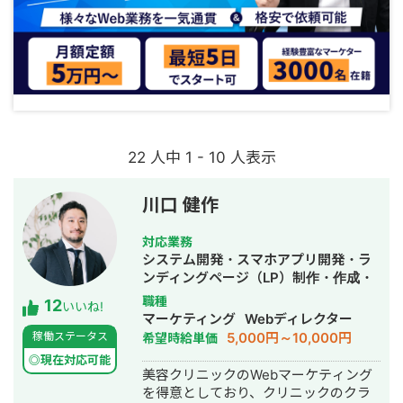
22 人中 1 - 10 人表示
川口 健作
対応業務
システム開発・スマホアプリ開発・ラ
ンディングページ（LP）制作・作成・
Youtubeチャンネル運営代行・立ち上
職種
12
いいね!
げ・ECサイト構築・ネットショップ作
マーケティング
Webディレクター
成代行・SEO対策・新規事業立上・
5,000円～10,000円
稼働ステータス
希望時給単価
SNS運用代行・記事作成代行・ライテ
◎現在対応可能
ィング・ホームページ制作・作成・バ
美容クリニックのWebマーケティング
ナー制作・デザイン・ロゴデザイン・
を得意としており、クリニックのクラ