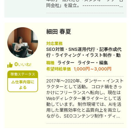
声 ・他社と比べ修正スピードが断然早
同会社」を設立。 --------------------
く、意図をすぐに汲み取ってもらえた
-------------- プロフィールをご覧頂
・デザインだけでなく、数値視点での
きありがとうございます。 駒野と申し
提案が非常に助かった ・広告全体を理
ます。 2010年よりモバイルコンテンツ
解したうえで制作してくれるのが印象
の運用から始め、通信や純広告の営業
的 ■ポートフォリオ
細田 春夏
等を経て、直近2021年秋頃まではweb
https://fori.io/webdesign-kagoshima
制作の営業とディレクターを5年程続け
※クライアント様との契約上の都合によ
対応業務
ておりました。 2021年に脱サラして現
り、掲載できるものに限ります。 「作
SEO対策・SNS運用代行・記事作成代
在までフリーで活動しておりました
って終わり」ではなく、 成果が出るま
行・ライティング・イラスト制作・動
が、2025年より1人法人として合同会
で伴走するWeb制作者としてご支援し
画制作・動画編集・AI活用
ライター
ライター・編集
職種
0
社化しました。 ホームページ制作にお
ます。 要件が固まっていない段階でも
いいね!
1,000円～3,000円
希望時給単価
いて、エンドクライアントの業態は多
問題ありません。 メール・DMにてお
稼働ステータス
岐にわたり、「小～中規模」の制作案
気軽にご相談ください。
2017年〜2020年、ダンサー・インスト
件で多数の経験を積み重ねてまいりま
△仕事内容に
ラクターとして活動。 コロナ禍をきっ
した。 フリーランスのクリエイターの
よる
かけにフリーランスへ転向し、現在は
コネクションを使い、お客様のニーズ
Webディレクター兼ライターとして活
に応えられる制作チームを以て、納品
動しています。 制作現場では、AIを活
までの制作ディレクションを丁寧かつ
用した業務効率化と品質向上を両立し
迅速に進めてまいります。 「webデザ
ながら、SEOコンテンツ制作・ディレ
インまで」「コーディングのみ」「サ
クションを中心に支援しています。 ま
イト制作の営業」等、どのようなフェ
た、AI記事が“それっぽいだけ”で終わ
ーズでも承りますので、ご連絡お待ち