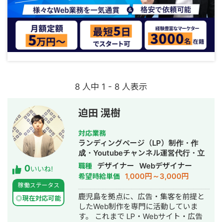
8 人中 1 - 8 人表示
迫田 滉樹
対応業務
ランディングページ（LP）制作・作
成・Youtubeチャンネル運営代行・立
ち上げ・ECサイト構築・ネットショッ
デザイナー
Webデザイナー
職種
0
いいね!
プ作成代行・SEO対策・新規事業立
1,000円～3,000円
希望時給単価
上・SNS運用代行・ホームページ制
稼働ステータス
作・作成・バナー制作・デザイン・ロ
鹿児島を拠点に、広告・集客を前提と
◎現在対応可能
ゴデザイン・作成・イラスト制作・リ
したWeb制作を専門に活動していま
スティング広告運用代行・オウンドメ
す。 これまで LP・Webサイト・広告