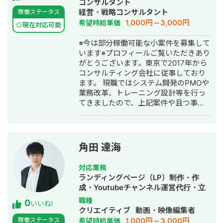
コンサルタント
経営・戦略コンサルタント
稼働ステータス
1,000円～3,000円
希望時給単価
◎現在対応可能
※今は部分稼働可能な小案件を募集して
います※プロフィールご覧いただきあり
がとうございます。東京で2017年から
コンサルティング会社に従事しており
ます。 現職ではシステム開発のPMOや
業務改革、トレーニング設計等を行っ
てきましたので、上記案件や且つ事務
作業もこなせるかと思います。 また、
個人事業として自称"デザインの営業代
行"と銘打って副業を始めました。動画
編集/飲食店のメニュー作成/会社・個人
角田 達海
のロゴ製作/提案書・発表用資料作成等
のデザイン全般業務を請け負い、チー
対応業務
ム内のデザイナーでまわしておりま
ランディングページ（LP）制作・作
す。デザインという大きな枠組みから
成・Youtubeチャンネル運営代行・立
解決策をご提案する機会もあり、コン
ち上げ・SNS運用代行・キャスティン
職種
0
サルティングの仕事と大きなシナジー
いいね!
グ・ホームページ制作・作成・バナー
クリエイティブ
動画・映像編集者
を生んでいると自負しております。 と
制作・デザイン・イラスト制作・動画
1,000円～3,000円
稼働ステータス
希望時給単価
りわけ法人のマーケティング向け