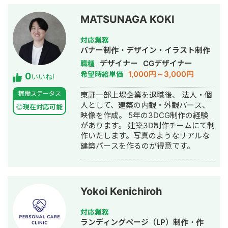
らないよう、「読まれる文章」へ整え
しております。
る編集力を磨いています。 ▷ 実績（一
MATSUNAGA KOKI
部抜粋） ・AI活用により、SEO記事の
制作時間を1/3に短縮 ・WordPress入
対応業務
稿作業80%削減 ・2社様のSEO記事作
バナー制作・デザイン・イラスト制作
成プロンプトを設計 ・運営ブログ：初
デザイナー
CGデザイナー
職種
月CVR2.17%、現在も2%以上を維持中
1,000円～3,000円
希望時給単価
0
・記事累計1,000本以上執筆 ・
いいね!
TikTok280万再生のクリエイターとチ
稼働ステータス
東証一部上場企業を退職後、 法人・個
ーム制作
人として、建築の内観・外観パース、
◎現在対応可能
映像を作成。 5年の3DCG制作の経験
があります。 建築3D制作チームにて制
作いたします。写真のようなリアルな
建築パースを作るのが得意です。
Yokoi Kenichiroh
対応業務
ランディングページ（LP）制作・作