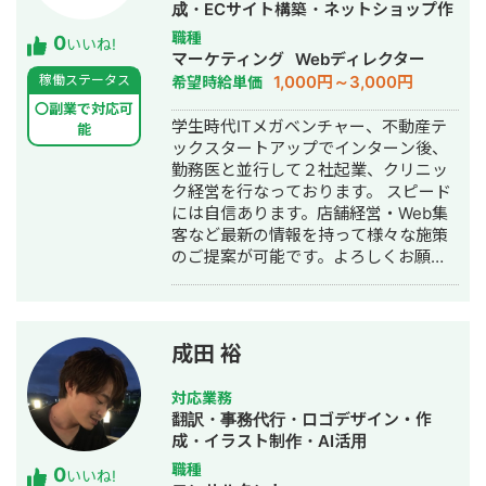
成・ECサイト構築・ネットショップ作
成代行・新規事業立上・バナー制作・
職種
0
いいね!
デザイン・ロゴデザイン・作成・イラ
マーケティング
Webディレクター
スト制作・リスティング広告運用代
1,000円～3,000円
稼働ステータス
希望時給単価
行・営業代行
〇副業で対応可
学生時代ITメガベンチャー、不動産テ
能
ックスタートアップでインターン後、
勤務医と並行して２社起業、クリニッ
ク経営を行なっております。 スピード
には自信あります。店舗経営・Web集
客など最新の情報を持って様々な施策
のご提案が可能です。よろしくお願い
します。
成田 裕
対応業務
翻訳・事務代行・ロゴデザイン・作
成・イラスト制作・AI活用
職種
0
いいね!