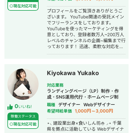
制作・動画編集
YouTubeチャンネルの立ち上げとブラ
◎現在対応可能
プロフィールをご覧頂きありがとうご
ンディングを得意としており、デザイ
ざいます。 YouTube関連の受託メイン
ナーも抱えておりますのでロゴやグラ
でフリーランスをしております。
フィックの相談等、広くご相談いただ
YouTubeを使ったマーケティングを得
くこと可能です。 実績(ポートフォリオ
意としており、登録者数万人~200万人
等)詳細は別途お話しさせていただけれ
レベルのチャンネルの企画~編集まで行
ばと思いますので、まずはご連絡をい
っております！ 迅速、柔軟な対応を心
ただければと存じます。 どうぞよろし
掛けています！ ----------------------
くお願いいたします。
-- 大学在学中に動画編集業務、個人
YouTubeチャンネル活動を開始 登録者
2.6万人、THECOO株式会社の運営する
Kiyokawa Yukako
ゲーム実況者専門事務所Studio Coup
所属。2021年8月YouTube急上昇ゲー
対応業務
ムクリエイター掲載。 現在は株式会社
ランディングページ（LP）制作・作
Lycollectionを創業し、企業様の
成・SNS運用代行・ホームページ制
YouTube支援,YouTuberへの企業案件
作・作成・バナー制作・デザイン・ロ
デザイナー
Webデザイナー
職種
0
紹介,動画,画像制作,VTuberLive2dモデ
いいね!
ゴデザイン・作成・イラスト制作・動
1,000円～3,000円
希望時給単価
リング,企業協賛のもとインフルエンサ
画制作・動画編集
稼働ステータス
ーを集めたゲーム大会主催をしており
⋆⸜ 建設業出身×食いしん坊🍚 ⸝‍⋆ 千葉
ます！ サブカル,エンタメ領域の制作を
◎現在対応可能
県を拠点に活動している Webデザイナ
メインにエンタメ編集をビジネスに取