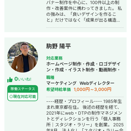
ディア制作・構築・運用代行・動画制
バナー制作を中心に、100件以上の制
作・動画編集・AI活用
作・改善案件に携わってきました。 私
の強みは、「良いデザインを作るこ
と」だけではなく「成果が出る構造を
設計したデザインを作ること」です。
・CVR／ユーザー導線／広告遷移を前
提とした構成設計 ・広告運用／LPOを
見据えたファーストビュー設計 ・実装
駒野 陽平
後の運用・改善を想定したUI設計 実際
に ・LP改善により194%のCVR改善 ・
対応業務
広告バナー改善により CTR改善・CPA
ホームページ制作・作成・ロゴデザイ
削減 といった成果を複数案件で実現し
ン・作成・イラスト制作・動画制作・
てきました。 ■こんな方におすすめ ・
動画編集
職種
0
LPやWebサイトを作ったが、成果が伸
いいね!
マーケティング
Webディレクター
び悩んでいる方 ・広告運用をしてお
1,000円～3,000円
稼働ステータス
希望時給単価
り、CVR改善・LPOまで任せたい方 ・
デザインだけでなく、構成・導線から
◎現在対応可能
----経歴・プロフィール---- 1985年生
提案してほしい方 ・代理店・制作会社
まれ東京都在住。 後述の経歴を経て、
で、スピード感のある外部パートナー
2021年にweb・DTPの制作マネジメン
を探している方 ・作って終わりではな
トとディレクションを行う「個人事務
く、改善前提で伴走してくれる制作者
所｜スタジオ・ラリー」を創業。 2025
を求めている方 ■お客様からいただく
年8月 法人化し「スタジオ・ラリー合