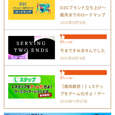
D2Cブランド立ち上げ～
販売までのロードマップ
2022年5月19日
91
いいね！
今まですみませんでした
2021年9月14日
81
いいね！
【悪用厳禁！】Lステッ
プをゲーム化せよ！ゲー
ミフィケーションとは？
2020年11月27日