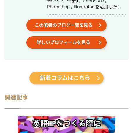
Webサイト制作、Adobe XD /
Photoshop / Illustrator を活用した
Webデザイン制作を展開しています。
また、英語学習支援にも力を入れてお
り、小中学生向けの英語学習塾を経営
この著者のブログ一覧を見る
しています。 現在は、世界シェア第4
位のグローバル製薬メーカー日本法人
詳しいプロフィールを見る
様をはじめ、プライム市場上場企業グ
ループ会社様、NASDAQ上場を控える
ベンチャー企業様など、業界を問わず
多くのクライアントと取引実績があり
ます。 クラウドソーシング（Lancers
／CrowdWorks／ココナラ）でも継続
新着コラムはこちら
的にご依頼をいただいており、SSサロ
ンを通じては翻訳・リサーチ・海外対
応等、専門性の高い案件も多くご相談
いただいています。 📌 経歴 2015年 神
関連記事
戸市外国語大学 英米学科 卒業 2015年
三井倉庫HD 入社：アメリカ・マレー
シアにて物流・フォワーディング業務
に従事 2020年 三菱重工業 入社：国産
ジェット機「MRJ／スペースジェッ
ト」、およびボーイング向けの調達業