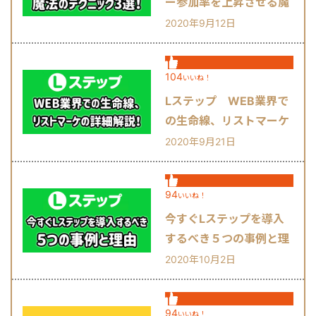
ー参加率を上昇させる魔
法のテクニック3選！
2020年9月12日
104
いいね！
Lステップ WEB業界で
の生命線、リストマーケ
の詳細解説！
2020年9月21日
94
いいね！
今すぐLステップを導入
するべき５つの事例と理
由
2020年10月2日
94
いいね！