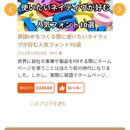
務を担当 2022年 Schneider Electric
入社：エネルギー分野（UPS）にて海
外サプライチェーンを担当 2022年 株
式会社LA ORG 創業：翻訳・Web制
作・英語教育の3事業を軸に、グローバ
ル支援サービスを提供 🔗 各種リンク
英語HPをつくる際に使いたいネイティ
【公式サイト】https://la-org.com
ヴが好む人気フォント10選
【ポートフォリオ】
https://www.portfolio.la-org.com
2022年12月28日
桝村 翼
【Lancers】
世界に自社の事業や製品をPRする際にホーム
https://www.lancers.jp/profile/oregonian
ページを使うことは当たり前の時代になりま
srsltid=AfmBOop2KwuI5Nr4TQFKMAkw
rmHXQjVdk 【CrowdWorks】
した。しかし、実際に英語でホームページを
https://crowdworks.jp/public/employee
作成するときに細か
【ココナラ】
22454
9
現在のPV
回
いいね！
https://coconala.com/users/2204682?
srsltid=AfmBOoqYND8AKR3YqHKQ3-
BxWOkyg3sz0PsR36KnLqErFCjzVGkV4n
このブログを読む