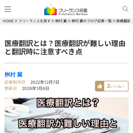
HOME
フリーランスを探す
桝村 翼
桝村 翼のブログ記事一覧
医療翻訳
医療翻訳とは？医療翻訳が難しい理由
と翻訳時に注意すべき点
桝村 翼
記事制作日
2022年12月7日
2
いいね！
更新日
2026年1月6日