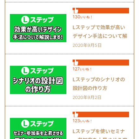
130
いいね！
Lステップで効果が高い
デザイン手法について解
説します！
2020年9月5日
127
いいね！
Lステップのシナリオの
設計図の作り方
2020年9月2日
123
いいね！
Lステップを使いセミナ