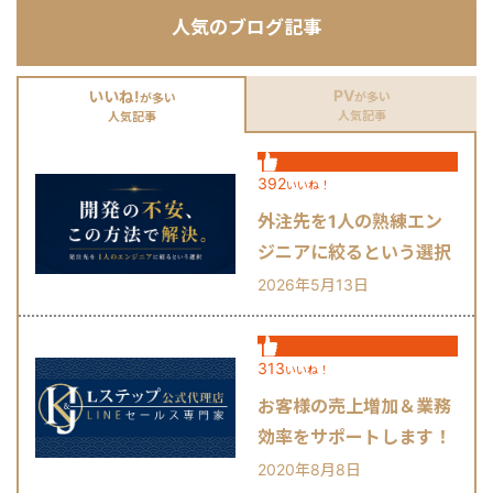
人気のブログ記事
PV
いいね!
が多い
が多い
人気記事
人気記事
392
いいね！
外注先を1人の熟練エン
ジニアに絞るという選択
肢
2026年5月13日
313
いいね！
お客様の売上増加＆業務
効率をサポートします！
2020年8月8日