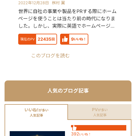
https://www.portfolio.la-org.com
2022年12月28日
桝村 翼
【Lancers】
世界に自社の事業や製品をPRする際にホーム
https://www.lancers.jp/profile/oregonian
ページを使うことは当たり前の時代になりま
srsltid=AfmBOop2KwuI5Nr4TQFKMAkw
rmHXQjVdk 【CrowdWorks】
した。しかし、実際に英語でホームページを
https://crowdworks.jp/public/employee
作成するときに細か
【ココナラ】
22435
9
現在のPV
回
いいね！
https://coconala.com/users/2204682?
srsltid=AfmBOoqYND8AKR3YqHKQ3-
BxWOkyg3sz0PsR36KnLqErFCjzVGkV4n
このブログを読む
人気のブログ記事
PV
いいね!
が多い
が多い
人気記事
人気記事
392
いいね！