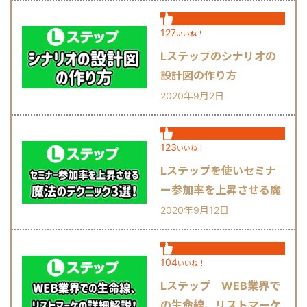
127
いいね！
Lステップのシナリオの
設計図の作り方
2020年9月2日
123
いいね！
Lステップを使いセミナ
ー参加率を上昇させる魔
法のテクニック3選！
2020年9月12日
104
いいね！
Lステップ WEB業界で
の生命線、リストマーケ