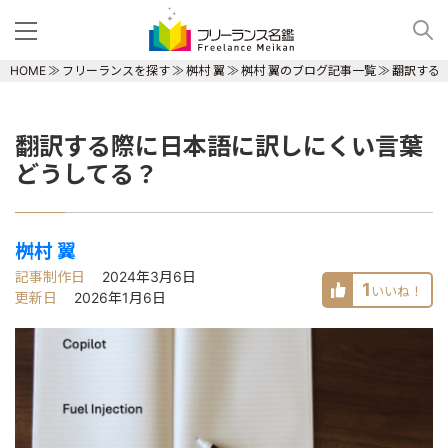
HOME
フリーランスを探す
桝村 翼
桝村 翼のブログ記事一覧
翻訳する
翻訳する際に日本語に訳しにくい言葉
どうしてる？
桝村 翼
記事制作日
2024年3月6日
1
いいね！
更新日
2026年1月6日