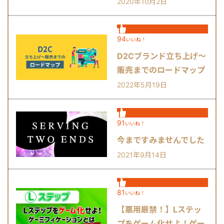
由
2020年10月2日
94
いいね！
D2Cブランド立ち上げ～
販売までのロードマップ
2022年5月19日
91
いいね！
今まですみませんでした
2021年9月14日
81
いいね！
【悪用厳禁！】Lステッ
プをゲーム化せよ！ゲー