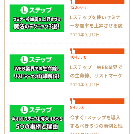
123
いいね！
Lステップを使いセミナ
ー参加率を上昇させる魔
法のテクニック3選！
2020年9月12日
104
いいね！
Lステップ WEB業界で
の生命線、リストマーケ
の詳細解説！
2020年9月21日
94
いいね！
今すぐLステップを導入
するべき５つの事例と理