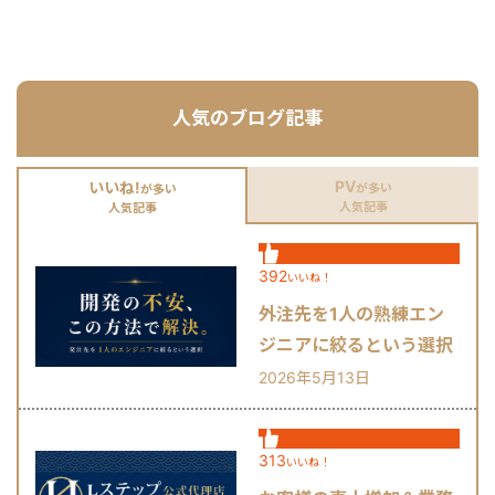
として実績を積み上げています。
人気のブログ記事
PV
いいね!
が多い
が多い
人気記事
人気記事
392
いいね！
外注先を1人の熟練エン
ジニアに絞るという選択
肢
2026年5月13日
313
いいね！