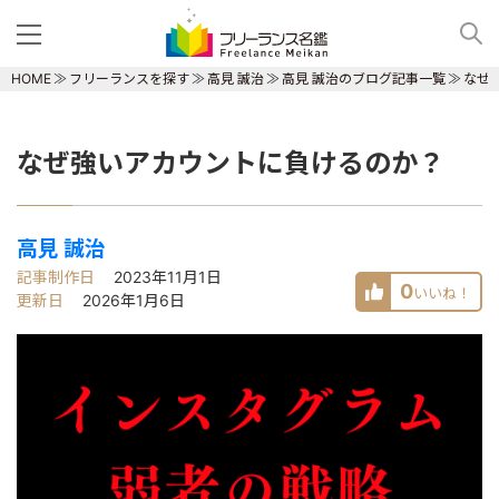
HOME
フリーランスを探す
高見 誠治
高見 誠治のブログ記事一覧
なぜ
なぜ強いアカウントに負けるのか？
高見 誠治
記事制作日
2023年11月1日
0
いいね！
更新日
2026年1月6日