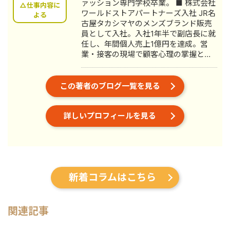
ァッション専門学校卒業。 ■ 株式会社
△仕事内容に
ワールドストアパートナーズ入社 JR名
よる
古屋タカシマヤのメンズブランド販売
員として入社。入社1年半で副店長に就
任し、年間個人売上1億円を達成。営
業・接客の現場で顧客心理の掌握と売
上最大化のノウハウを体得。7年間在
籍。 ■ 医療専門学校入学 勤務中のケ
ガを機に医療業界への関心が高まり、
この著者のブログ一覧を見る
26歳で退職。国家資格取得を目指し医
療短期大学へ入学。 ■ 柔道整復師 国
詳しいプロフィールを見る
家資格取得・整形外科入職 資格取得
後、岐阜県内の整形外科クリニックに
入職。臨床の現場で集客・経営課題を
肌で感じ、デジタルマーケティングへ
の関心が深まる。 ■ 誠美接骨院 創
業・FC学習塾 オーナー就任 岐阜県に
新着コラムはこちら
「誠美接骨院」を開業。県下初の取り
組みとして交通事故専門弁護士法人と
の業務提携を締結し、客単価80,000円
の高単価ビジネスモデルを確立。その
関連記事
後、FC学習塾「キミノスクール岐阜
校」のオーナーとしても教育事業に参