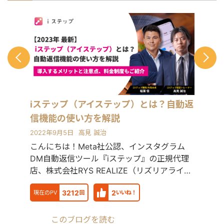
入。自院・塾の集客でSNSやLINEを活
用したデジタルマーケティングを実
践・検証する中で、中小企業向けの
Webコンサルティング事業を開始。現
在も代表院長として在籍。 ■ 株式会社
RYS REALIZE 代表取締役（創業・現在
13年目） 「地域の利益を生み出し課題
解決を実現する（Regional Yield
Solution REALIZE）」をミッションに
掲げ、岐阜県を拠点に全国の中小企
iステップ（アイステップ）とは？自動返
業・スタートアップを対象としたSNS
信機能の使い方を解説
プロモーション・デジタルPR戦略支援
事業を展開。 Instagram・X・
2022年9月5日
高見 誠治
TikTok・YouTube・LINEの全SNSプラ
こんにちは！Meta社公認、インスタグラム
ットフォームに対応した一気通貫の伴
DM自動返信ツール『iステップ』の正規代理
走型PR支援を提供し、累計支援実績
300社以上。Lステップ正規代理店・iス
店、株式会社RYS REALIZE（リズリアライ
テップ正規代理店として、LINE・
ズ）の高
Instagramの自動化支援にも対応。 代
3212
2
現在のPV
回
いいね！
理店ビジネスでは1年間で174社の加盟
獲得・売上9,500万円を達成するなど、
地方発のデジタルマーケティング会社
このブログを読む