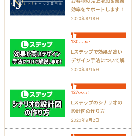
お客様の売上増加＆業務
効率をサポートします！
2020年8月8日
130
いいね！
Lステップで効果が高い
デザイン手法について解
説します！
2020年9月5日
127
いいね！
Lステップのシナリオの
設計図の作り方
2020年9月2日