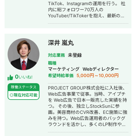
TikTok、Instagramの運用を行う。 社
内に総フォロワー70万人の
YouTuber/TikTokerを抱え、最新のト
レンドを押さえた動画コンサルができ
ることが強み。
深井 嵐丸
未登録
対応業務
職種
マーケティング
Webディレクター
5,000円～10,000円
希望時給単価
0
いいね!
稼働ステータス
PROJECT GROUP株式会社に入社後、
Web広告事業で従事。当時、アイプチ
◎現在対応可能
を Web広告で日本一販売した実績を持
つ。 その後、独立しStockSunに参
画。美容商材のCVR改善、EC施策に強
みを持つ。Web広告運用者のバックグ
ラウンドを活かし、多くのLP制作や
LPOプロジェクトで成果を挙げる。