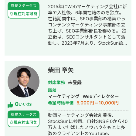
稼働ステータス
2015年にWebマーケティング会社に新
卒で入社後、6年間在籍ののち独立。
◎現在対応可能
在籍期間中は、SEO事業部の構築から
コンテンツマーケティング事業部の立
ち上げ、SEO事業部部長を務める。 独
立後は、SEOコンサルタントとして活
動し、2023年7月より、StockSun認定
パートナー参画。 得意領域は大規模サ
イトのSEO。ECサイトやDB型サイト
の実績多数。
柴田 章矢
未登録
対応業務
職種
マーケティング
Webディレクター
5,000円～10,000円
希望時給単価
0
いいね!
稼働ステータス
動画マーケティング会社創業後、
StockSunに参画。自社SNSを0から40
◎現在対応可能
万人まで伸ばしたノウハウをもとに多
数のクライアントのYouTube、