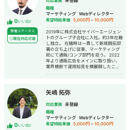
未登録
対応業務
職種
マーケティング
Webディレクター
5,000円～10,000円
希望時給単価
0
いいね!
稼働ステータス
2019年に株式会社サイバーエージェン
トのグループ子会社に入社。約3年在籍
◎現在対応可能
し独立。 在籍時は一貫して新規開拓部
署の立ち上げに従事、マーケティング
局にて通販/コンプ部門を担う。 2022
年より通販広告をメインに取り扱い、
業界横断で運用知見を横展開したこと
で、急速な顧客数の拡大を実現。 独立
半年で参加したコンペは延べ10社以
上、勝率は8割を超える。得意領域はリ
ード系全般。
矢嶋 拓弥
未登録
対応業務
職種
マーケティング
Webディレクター
5,000円～10,000円
希望時給単価
0
いいね!