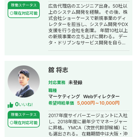
稼働ステータス
広告代理店のエンジニア出身。50社以
上のシステム開発を経験。 その後、株
◎現在対応可能
式会社ショーケースで新規事業のディ
レクターを担当し、システム開発やDX
支援を行う会社を創業。 年間10社以上
の新規事業の立ち上げに関わる。 デー
タ・ドリブンなサービス開発を自らエ
ンジニアリングで実現しつつ、マーケ
ターの視点も持ち合わせたグロースハ
ックが強み。
舘 将志
未登録
対応業務
職種
マーケティング
Webディレクター
5,000円～10,000円
希望時給単価
0
いいね!
稼働ステータス
2017年度サイバーエージェントに入社
し、2018年度に最年少でマネージャー
◎現在対応可能
に昇格。 YMCA（次世代幹部候補）に
も選出される。 在籍期間中は大阪・沖