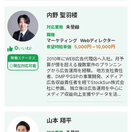
内野 聖羽楼
未登録
対応業務
職種
マーケティング
Webディレクター
5,000円～10,000円
希望時給単価
0
いいね!
稼働ステータス
2010年にWEB広告代理店へ入社。月予
算が億を超える複数案件のプランニン
◎現在対応可能
グから広告運用を経験。 地方支社責任
者、DMPやSSPの事業開発、メディア
広告収益責任者を経てStockSun株式会
社に参画。 独立後は広告運用を中心に
メディア収益向上支援やデータを活用
した商品開発も実施。 顧客からは案件
の安定感を高く評価、少額予算でも最
高品質を提供いただけると絶賛され
る。 好きな言葉は「先義後利」
山本 翔平