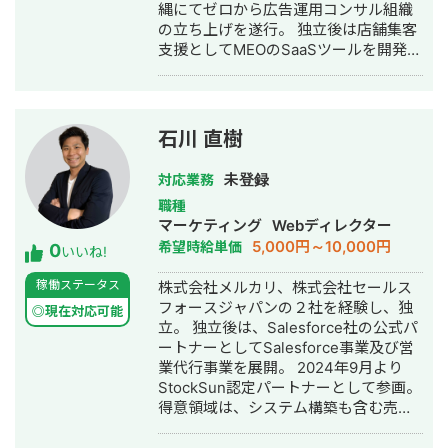
縄にてゼロから広告運用コンサル組織
の立ち上げを遂行。 独立後は店舗集客
支援としてMEOのSaaSツールを開発・
提供し、自社でもパーソナルジムを7店
舗経営。 机上の空論ではない実践的マ
ーケティングによる支援を展開。
石川 直樹
未登録
対応業務
職種
マーケティング
Webディレクター
5,000円～10,000円
希望時給単価
0
いいね!
稼働ステータス
株式会社メルカリ、株式会社セールス
フォースジャパンの２社を経験し、独
◎現在対応可能
立。 独立後は、Salesforce社の公式パ
ートナーとしてSalesforce事業及び営
業代行事業を展開。 2024年9月より
StockSun認定パートナーとして参画。
得意領域は、システム構築も含む売上
向上のための上流から下流までの営業
支援全般。