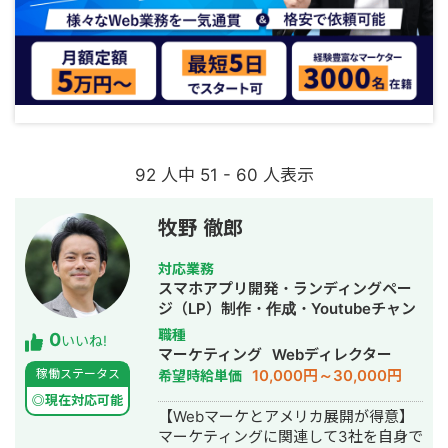
92 人中 51 - 60 人表示
牧野 徹郎
対応業務
スマホアプリ開発・ランディングペー
ジ（LP）制作・作成・Youtubeチャン
ネル運営代行・立ち上げ・ECサイト構
職種
0
いいね!
築・ネットショップ作成代行・SEO対
マーケティング
Webディレクター
策・新規事業立上・SNS運用代行・記
10,000円～30,000円
稼働ステータス
希望時給単価
事作成代行・ライティング・翻訳・ホ
◎現在対応可能
ームページ制作・作成・リスティング
【Webマーケとアメリカ展開が得意】
広告運用代行・オウンドメディア制
マーケティングに関連して3社を自身で