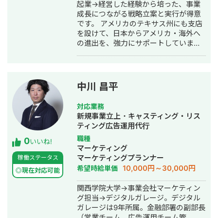
作・構築・運用代行
起業→経営した経験から培った、事業
成長につながる戦略立案と実行が得意
です。 アメリカのテキサス州にも支店
を設けて、日本からアメリカ・海外へ
の進出を、強力にサポートしていま
す。 株式会社マスドライバー：
https://massdriver.net/
中川 昌平
対応業務
新規事業立上・キャスティング・リス
ティング広告運用代行
職種
0
いいね!
マーケティング
マーケティングプランナー
稼働ステータス
10,000円～30,000円
希望時給単価
◎現在対応可能
関西学院大学→事業会社マーケティン
グ担当→デジタルガレージ。デジタル
ガレージは9年所属。金融部署の副部長
（営業チーム、広告運用チーム管