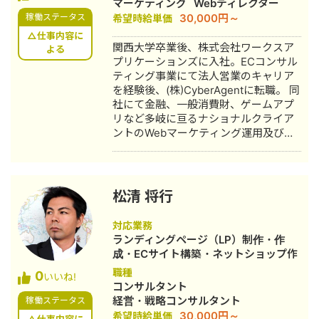
マーケティング
Webディレクター
分からない方に事業者目線で支援がで
30,000円～
稼働ステータス
希望時給単価
きると思います。 【職歴】事業会社 鉄
骨プレハブ住宅メーカー・・・営業１
△仕事内容に
関西大学卒業後、株式会社ワークスア
年、営業企画１０年 調剤機器メーカ
よる
プリケーションズに入社。ECコンサル
ー・・・営業企画１７年 （メンバー１
ティング事業にて法人営業のキャリア
１人のマネジメント１０年） 建築資材
を経験後、(株)CyberAgentに転職。 同
メーカー・・・CMO １年半
社にて金融、一般消費財、ゲームアプ
リなど多岐に亘るナショナルクライア
ントのWebマーケティング運用及び新
規クライアント開拓に従事後、独立。
DMM合同会社が展開する新規教育事業
『DMM Marketing Camp（現：マケキ
ャン）』にてProductManager(事業責
松清 将行
任者)を担当。 その後Fintechのスター
トアップ企業のCMO（最高マーケティ
対応業務
ング責任者）に着任。 Webマーケティ
ランディングページ（LP）制作・作
ングからインサイドセールスチーム立
成・ECサイト構築・ネットショップ作
上げなどの組織開発、システム自動化
成代行・新規事業立上
職種
0
による業務改善など、広範に渡る全般
いいね!
コンサルタント
を統括。 その後、株式会社
経営・戦略コンサルタント
稼働ステータス
Wonderlaboを設立し、総合代理店にて
30,000円～
希望時給単価
ファイナンスクライアント/売上700億