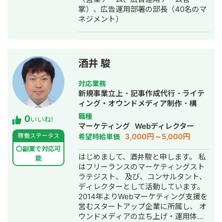
掌）、広告運用部署の部長（40名のマ
ネジメント）
酒井 駿
対応業務
新規事業立上・記事作成代行・ライテ
ィング・オウンドメディア制作・構
築・運用代行
職種
0
いいね!
マーケティング
Webディレクター
3,000円～5,000円
稼働ステータス
希望時給単価
〇副業で対応可
はじめまして、酒井駿と申します。 私
能
はフリーランスのマーケティングスト
ラテジスト、 及び、コンサルタント、
ディレクターとして活動しています。
2014年よりWebマーケティング支援を
営むスタートアップ企業に所属し、 オ
ウンドメディアの立ち上げ・運用体制