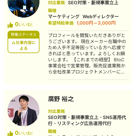
SEO対策・新規事業立上
対応業務
いただきありがとうございます！ 私自
職種
身、実際に建築土木業界で10年、複数
マーケティング
Webディレクター
の職種で作業服を着て現場で働いてお
1,000円～3,000円
希望時給単価
0
りました。その後30代前半に独学で始
いいね!
めたインターネットビジネスで独立し
稼働ステータス
プロフィールを閲覧いただきありがと
17年。SEOアフィリエイトの経験を掛
うございます。 現在メーカー在職中の
け合わせて、建設業を専門ににWEBサ
△仕事内容に
ため人手不足等困っている方へ応援で
イト設計・内部対策から価格競争に陥
よる
きればと思っています。よろしくお願
らない販売戦略まで、SEOでの上位表
いします。 【これまでの経歴】 BtoC
示と集客に繋がるホームページ運用を
事業会社で営業管理、販売促進業務か
一括でお手伝いできます。 【自社WEB
ら全社改革プロジェクトメンバーに選
サイト】 制作・運用実績やクライアン
出され会社のあらゆる業務改善計画立
ト様の声もご覧いただけます。
案に従事。 BtoBかつ専門性が高いユー
https://lb-creation.co.jp/ 【運営メディ
ザーが相手となる業界で、販売促進を
ア】 建設業を中心としたWEB集客に関
メインとする幅広い業務に従事、コロ
するメディアです。 https://lb-
廣野 裕之
ナによる事業環境悪化も売上を１度も
creation.co.jp/fu-watt/
落とさず伸ばし続けることに寄与。 現
対応業務
在はBtoBの建築資材メーカーにCMOと
SEO対策・新規事業立上・SNS運用代
してWebマーケティングを中心とした
行・リスティング広告運用代行
拡大戦略業務の立案から実行に取り組
職種
0
んでいます。 具体的に何から始めるか
いいね!