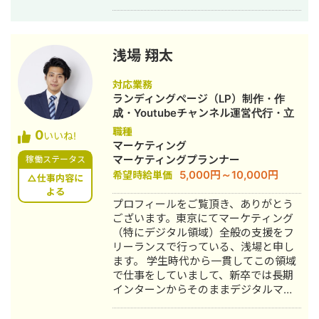
構築の支援や、MAツール（Account
Engagement）の導入・運用体制構築
の支援などを行っています。 上流工程
の戦略設計から、下流工程の実務領域
浅場 翔太
まで対応可能です。 主に「これまでマ
ーケティングに取り組んだことがなか
対応業務
ったがゼロから施策を立ち上げたい」
ランディングページ（LP）制作・作
「現在のマーケティング施策の運用体
成・Youtubeチャンネル運営代行・立
制を変えて効率化したい」といったご
ち上げ・ECサイト構築・ネットショッ
職種
0
要望にお応えしております。
いいね!
プ作成代行・SEO対策・新規事業立
マーケティング
上・SNS運用代行・ホームページ制
マーケティングプランナー
稼働ステータス
作・作成・リスティング広告運用代
5,000円～10,000円
希望時給単価
△仕事内容に
行・動画制作・動画編集
よる
プロフィールをご覧頂き、ありがとう
ございます。東京にてマーケティング
（特にデジタル領域）全般の支援をフ
リーランスで行っている、浅場と申し
ます。 学生時代から一貫してこの領域
で仕事をしていまして、新卒では長期
インターンからそのままデジタルマー
ケティング系のスタートアップに入社
しました。前職時代は、営業や広告運