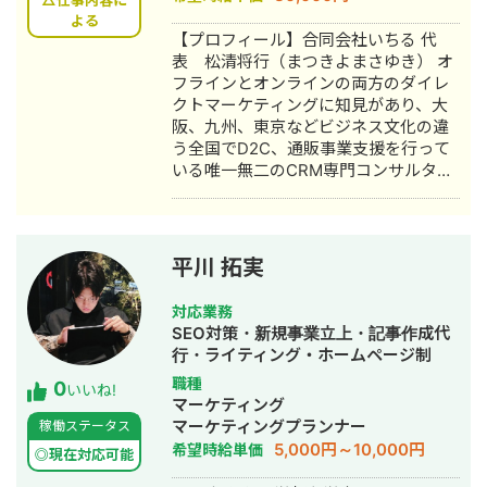
△仕事内容に
円企業のデジタル＆オフラインにて役
よる
【プロフィール】合同会社いちる 代
員直下のマーケティング戦略を担当
表 松清将行（まつきよまさゆき） オ
フラインとオンラインの両方のダイレ
クトマーケティングに知見があり、大
阪、九州、東京などビジネス文化の違
う全国でD2C、通販事業支援を行って
いる唯一無二のCRM専門コンサルタン
ト。通販立ち上げから年商50億までの
WEB単品通販会社を中心に、100社以
上の企業様をご支援。 YouTubeや
TwitterでECやCRMのノウハウを提
平川 拓実
供。 YouTube
https://youtube.com/@EC-qs6nf?
対応業務
si=oZfUWBgFcRNPOu5H Twitter
SEO対策・新規事業立上・記事作成代
@ICHILUCOM DMW九州会員。 【略
行・ライティング・ホームページ制
歴】 ・総合通販会社(年商200億)でセ
作・作成・オウンドメディア制作・構
職種
0
ールスライターとしてラジオショッピ
いいね!
築・運用代行
マーケティング
ングなどの脚本を700本以上作成。 ・
マーケティングプランナー
稼働ステータス
大手印刷会社で単品通販のディレクタ
5,000円～10,000円
希望時給単価
ーとして主に西日本のクライアント様
◎現在対応可能
の実務経験を積む。 ・WEB主体の製薬