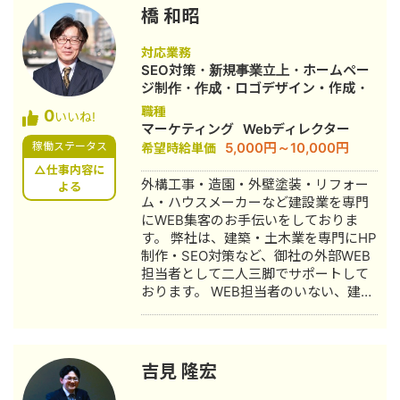
上げ2年で月800万UUまでグロースを
橋 和昭
計2回 ・支援後、半年で売上数十億規
模のサービスのマーケティングKPI・売
対応業務
上を昨対1.5倍以上成長の経験あり ・製
SEO対策・新規事業立上・ホームペー
薬/医療機器メーカーのデジタル変革
ジ制作・作成・ロゴデザイン・作成・
（DX）、デジタルマーケティングの経
オウンドメディア制作・構築・運用代
職種
0
験あり 医療介護業界が得意ですが、支
いいね!
行
マーケティング
Webディレクター
援先には防犯、ブライダル、ジュエリ
5,000円～10,000円
稼働ステータス
希望時給単価
ー分野などもございますので、お気軽
にご相談ください。
△仕事内容に
外構工事・造園・外壁塗装・リフォー
よる
ム・ハウスメーカーなど建設業を専門
にWEB集客のお手伝いをしておりま
す。 弊社は、建築・土木業を専門にHP
制作・SEO対策など、御社の外部WEB
担当者として二人三脚でサポートして
おります。 WEB担当者のいない、建設
業者様。 建設業界歴10年、WEB業界17
年の経験と実績で御社のWEB戦略をお
手伝いします。 無料相談を受け付けて
おりますので、お気軽にご利用くださ
吉見 隆宏
い。 https://lb-creation.co.jp/mtg/
【プロフィール】 プロフィールをご覧