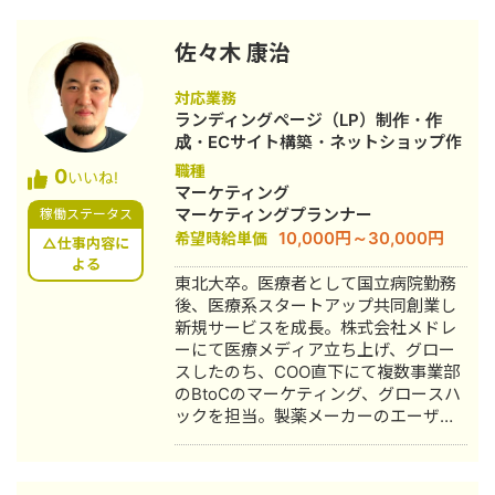
用等のプレーヤー業務を行ったのち、
O2S系の事業の立ち上げから数億円規
佐々木 康治
模になるまで責任者として勤めていま
した。 現在は、複数社に対してデジタ
対応業務
ルマーケティング全体のコンサルか
ランディングページ（LP）制作・作
ら、広告運用、LPO、オウンドメディ
成・ECサイト構築・ネットショップ作
ア運営等、顧客に合わして川下の業務
成代行・SEO対策・新規事業立上・記
職種
0
も行っています。
いいね!
事作成代行・ライティング・ホームペ
マーケティング
ージ制作・作成・リスティング広告運
マーケティングプランナー
稼働ステータス
用代行・オウンドメディア制作・構
10,000円～30,000円
希望時給単価
△仕事内容に
築・運用代行
よる
東北大卒。医療者として国立病院勤務
後、医療系スタートアップ共同創業し
新規サービスを成長。株式会社メドレ
ーにて医療メディア立ち上げ、グロー
スしたのち、COO直下にて複数事業部
のBtoCのマーケティング、グロースハ
ックを担当。製薬メーカーのエーザイ
株式会社などを経て2019年より独立
M.GUILD, LLC 代表 ・マーケティング
責任者としてメディアをゼロから立ち