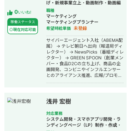
げ・新規事業立上・動画制作・動画編
▼2017年4月～2021年10月 注文住宅
の利用例 支援開始1週間で7応募、1名
集・採用代行
To C営業 ▼2022年2月～2023年7月
職種
0
採用に成功 ソリューション：スカウト
いいね!
株式会社ウィルゲート 入社 ・WEB
マーケティング
代行 ＊採用戦略設計〜スカウト送信ま
コンサルティング商材の法人営業（計
マーケティングプランナー
稼働ステータス
でサポート ③営業会社 ライトプラン
200社以上の課題特定と提案） ・SEO
未登録
希望時給単価
月10万円の利用例 支援開始1週間で5応
◎現在対応可能
コンサルタントとしてSEO施策の提
募、営業職1名の採用に成功 ソリュー
案・運用・ディレクションを担当 ・そ
サイバーエージェント入社（ABEMA配
ション：Indeed運用 ＊採用戦略設計〜
の他にもMEO,SNS,ナーチャリング,記
属） → テレビ朝日へ出向（報道局ディ
募集文の投稿までトータルサポート
事作成などWEBマーケ領域全般を経験
レクター） → NewsPicks（番組ディレ
▼2023年8月～ 合同会社チル・リブ 役
クター） → GREEN SPOON（創業メン
員に就任 ・開業3年目の放課後等デイ
バー・食品D2Cの立ち上げ、商品の企
サービス施設の運営 ・集客,採用,バッ
画開発、コンビニやインフルエンサー
クオフィス業務,経営企画,マネジメント
とのアライアンス推進、広報/プロモー
など幅広く業務を担当 ・赤字施設の経
ション設計） → 独立（地方スタートア
営を安定化し、2年で売上2倍、稼働率
ップのCMO、事業会社の動画マーケテ
100%以上を1年継続、2店舗目で営業利
ィング支援、EC販売支援、動画制作）
益100万円を達成 ・サイト制作〜WEB
浅井 宏樹
集客で毎月0→10件の新規利用者獲得、
直接の資格者採用3名の実績
対応業務
システム開発・スマホアプリ開発・ラ
ンディングページ（LP）制作・作成・
ホームページ制作・作成・採用代行