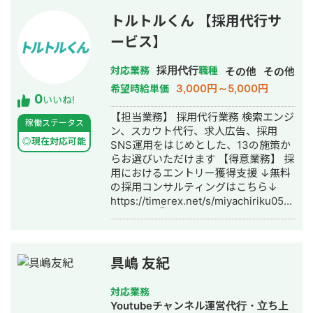
ライト・内部構造改善、E-E-A-T強化
など、SEO全般の支援が可能です。
トルトルくん 【採用代行サ
▼SEO実績 金融系サービスにて、SEO
ービス】
メディアを新規立ち上げ、約400本の
記事を3ヶ月で制作し、半年で検索流入
採用代行
数を月8万pvまで拡大。その後1年半の
対応業務
職種
その他
その他
支援で20万pvまで成長。 検索10位以内
3,000円～5,000円
希望時給単価
0
のキーワード数は192語を記録 0→1フ
いいね!
ェーズでのSEO基盤構築を一貫して支
【担当業務】 採用代行業務 検索エンジ
稼働ステータス
援 その他、福祉・人材・教育・ライフ
ン、スカウト代行、求人広告、採用
スタイル系メディアでも運用支援実績
◎現在対応可能
SNS運用をはじめとした、13の施策か
あり。 上流の戦略設計から、エンジニ
らお選びいただけます 【得意業務】 採
ア・ライターのディレクションが得意
用におけるエントリー獲得支援 ↓無料
です。 ▼WEB制作実績 ・専門商社、建
の採用コンサルティングはこちら↓
築会社、福祉系施設など実績5社 ▼自
https://timerex.net/s/miyachiriku0503_
社実績 ・「調布市 放課後デイ」
▼実績例 ①建設系の企業 └月10万円
→SEO:3位 / MEO:1,2位 ・新規利用の
で業務委託7名、正社員3名の採用に成
問合せ：CV10件/月 【得意分野】 SEO
功 └採用単価を40~70%下げれてる ソ
戦略設計・運用改善 ディレクション業
リューション 採用TikTok運用 └企画の
具嶋 友紀
務全般(SEO,ライティング,SNS,WEB制
設計〜投稿までトータルで運用をサポ
作,MEOなど) 【得意業界】 ・介護・福
ート └StockSunにある運用ノウハウ
対応業務
祉系（補助金関連事業） ・店舗ビジネ
を最大限に活用し採用獲得に成功 ②介
Youtubeチャンネル運営代行・立ち上
ス 【経歴】 ▼2017年 法政大学 卒業
護・福祉系企業 ライトプラン月10万円