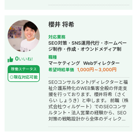
の統括、広告運用ロジックの言語化等
テイクアウト売上前年比121%達成（飲
を経験。 現在は伴走支援型WEB広告代
食チェーン） ▼得意業界 店舗系（飲
理店Vecesを運営し、 50社以上の事業
食・美容・クリニック）/ 人材紹介 / ス
様のスケールハックにて圧倒的成果を
クール / BtoB ▼サービス内容 ①LINE
櫻井 将希
創出。 弊社は、 ・大手代理店や事業側
公式アカウント構築・運用（初期15万
のマーケ責任者出身の少数精鋭集団 ・
円〜 / 月額5万円〜） ②広告運用代行
対応業務
戦略伴走型の業界トップクラスの広告
（固定5万円 / 手数料20％）
SEO対策・SNS運用代行・ホームペー
運用力 ・事業主様と成長する報酬形態
ジ制作・作成・オウンドメディア制
モデル の伴走型の広告代理店となりま
作・構築・運用代行・採用代行
職種
0
す。 事業主様と成長することをモット
いいね!
マーケティング
Webディレクター
ーとする広告代理店です。 徹底的に売
1,000円～3,000円
稼働ステータス
希望時給単価
上拡大に拘るスタンスで、マーケティ
ングを成功に導きます。 アカウントサ
◎現在対応可能
SEOコンサルタント/ディレクターと福
ーベイやご相談から無料で承わらせて
祉介護系特化のWEB集客全般の伴走支
いただいておりますので、マーケティ
援を行っております、櫻井将希（さく
ング周りでお困りの方はお気軽にお申
らい しょうき）と申します。 前職（株
し付けください。
式会社ウィルゲート）でのSEOコンサ
ルタント・法人営業の経験から、SEO
対策の戦略設計から全体のディレクシ
ョンをメインに行なっております。 キ
ーワード選定、記事構成・編集、、リ