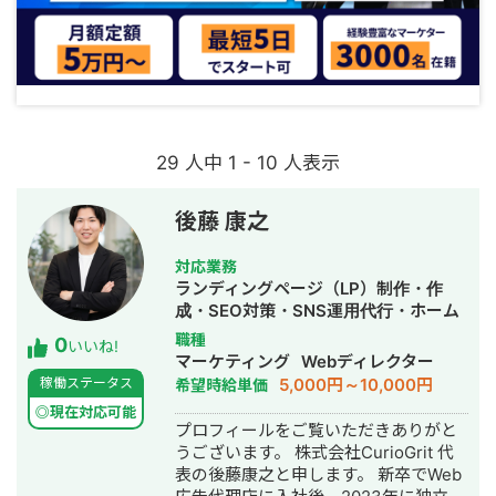
29 人中 1 - 10 人表示
後藤 康之
対応業務
ランディングページ（LP）制作・作
成・SEO対策・SNS運用代行・ホーム
ページ制作・作成・バナー制作・デザ
職種
0
いいね!
イン・リスティング広告運用代行・オ
マーケティング
Webディレクター
ウンドメディア制作・構築・運用代
5,000円～10,000円
稼働ステータス
希望時給単価
行・採用代行・AI活用
◎現在対応可能
プロフィールをご覧いただきありがと
うございます。 株式会社CurioGrit 代
表の後藤康之と申します。 新卒でWeb