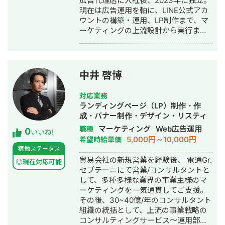
広告代理店に入社後、2023年に独立。
現在は広告運用を軸に、LINE公式アカ
ウントの構築・運用、LP制作まで、マ
ーケティングの上流設計から実行まで
一気通貫でご支援しています。 ▼最大
の強み 広告、SNSの導線を踏まえた上
での公式LINEの構築・運用になりま
す。 広告・SEO・SNSで新規流入を獲
中井 啓博
得 → LP・導線設計でLINEに誘導 → 教
育 → CV この全体フローの設計・実行
対応業務
が強みです。 ▼対応ツール・領域 GA4
ランディングページ（LP）制作・作
/ GTM / Looker Studio / Lステップ・L
成・バナー制作・デザイン・リスティ
Message（エルメ）/ LP制作 / バナ
ング広告運用代行・営業代行・採用代
マーケティング
Web広告運用
職種
0
ー・動画制作 / SEO / SNS運用 ▼対応
いいね!
行
5,000円～10,000円
希望時給単価
可能な広告媒体 Google広告（検索・デ
稼働ステータス
ィスプレイ・P-MAX・YouTube）/
貿易会社の新規営業を経験後、 電通Gr.
Yahoo!広告 / Meta広告（Facebook・
◎現在対応可能
セプテーニにて営業/コンサルタントと
Instagram）/ LINE広告 / TikTok広告 /
して、多種多様な業界の事業主様のマ
X広告 / SmartNews広告 / Outbrain /
ーケティングを一気通貫してご支援。
Taboola ▼代表的な実績 ・Meta広告で
その後、30~40億/年のコンサルタント
ROI維持のまま月予算200万→1,200万
組織の統括として、上流の事業戦略の
円まで拡大（オンラインアシスタント
コンサルティングサービス～運用部隊
事業） ・LINE友だち約9,700人獲得、