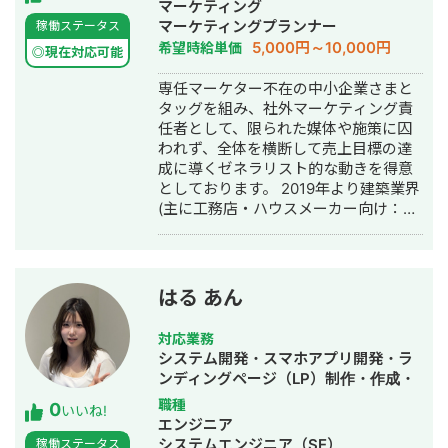
成・バナー制作・デザイン・ロゴデザ
マーケティング
可能な広告媒体 Google広告（検索・デ
イン・作成・リスティング広告運用代
マーケティングプランナー
稼働ステータス
ィスプレイ・P-MAX・YouTube）/
行・動画制作・動画編集・AI活用
5,000円～10,000円
希望時給単価
Yahoo!広告 / Meta広告（Facebook・
◎現在対応可能
Instagram）/ LINE広告 / TikTok広告 /
専任マーケター不在の中小企業さまと
X広告 / SmartNews広告 / Outbrain /
タッグを組み、社外マーケティング責
Taboola ▼代表的な実績 ・Meta広告で
任者として、限られた媒体や施策に囚
ROI維持のまま月予算200万→1,200万
われず、全体を横断して売上目標の達
円まで拡大（オンラインアシスタント
成に導くゼネラリスト的な動きを得意
事業） ・LINE友だち約9,700人獲得、
としております。 2019年より建築業界
テイクアウト売上前年比121%達成（飲
(主に工務店・ハウスメーカー向け：注
食チェーン） ▼得意業界 店舗系（飲
文住宅、リフォーム、外構エクステリ
食・美容・クリニック）/ 人材紹介 / ス
アなど)特化のWeb系ベンチャー企業に
クール / BtoB ▼サービス内容 ①LINE
て5年間、累計50社を超えるマーケテ
公式アカウント構築・運用（初期15万
ィングコンサルティングおよび実行支
円〜 / 月額5万円〜） ②広告運用代行
はる あん
援に従事。 現在は独立し、マーケティ
（固定5万円 / 手数料20％）
ングコンサルティング会社(株式会社
対応業務
Monokrome)を創設。 【このような企
システム開発・スマホアプリ開発・ラ
業にオススメ】 ・マーケティングを強
ンディングページ（LP）制作・作成・
化したいが、何に手を付けたらいいか
ホームページ制作・作成・AI活用
職種
0
分からない ・各施策のパートナーはい
いいね!
エンジニア
るが、全体を俯瞰して品質管理/ディレ
システムエンジニア（SE）
稼働ステータス