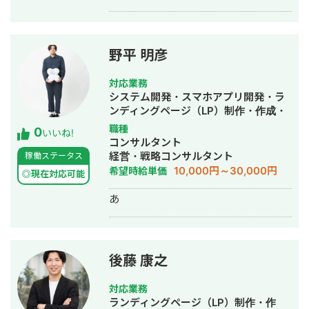
るのか」「EC経由の売上をどう伸ばし
ていくのか」といった視点で、事業全
体を見ながら最適な施策をご提案して
います。 支援内容としては、SEO・コ
野平 明彦
ンテンツマーケティング、LP制作、広
告運用、メルマガ施策、ホワイトペー
対応業務
パー制作、会員登録導線の改善など幅
システム開発・スマホアプリ開発・ラ
広く対応しておりますが、特定の施策
ンディングページ（LP）制作・作成・
ありきではありません。 企業様の商材
ECサイト構築・ネットショップ作成代
職種
0
や営業体制、ターゲット顧客、競合状
いいね!
行・新規事業立上・SNS運用代行・ホ
コンサルタント
況を踏まえ、「今取り組むべき施策は
ームページ制作・作成・AI活用
経営・戦略コンサルタント
稼働ステータス
何か」という視点から、最適なマーケ
10,000円～30,000円
希望時給単価
ティング戦略をご提案いたします。
◎現在対応可能
「BtoB ECを立ち上げたものの、思う
あ
ように成果が出ていない」 「営業活動
をもっと効率化したい」 「ECを新たな
営業チャネルとして育てていきたい」
そんな企業様のパートナーとして、事
業の成長をご支援いたします。お気軽
後藤 康之
にご相談ください。
対応業務
ランディングページ（LP）制作・作