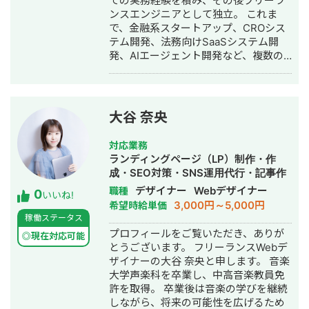
ての実務経験を積み、その後フリーラ
領域はAI開発・Web開発・スマホアプ
ンスエンジニアとして独立。 これま
リ・社内システムなどITシステム全般
で、金融系スタートアップ、CROシス
の開発。 インタビュー記事はこちら
テム開発、法務向けSaaSシステム開
発、AIエージェント開発など、複数の
スタートアップ・事業会社のシステム
開発に携わってきました。 主にRuby
on Railsを用いたバックエンド開発を
得意としており、要件定義、設計、実
大谷 奈央
装、本番リリース、運用改善まで一貫
して対応しています。 特に、仕様が複
対応業務
雑な業務システムや、要件がまだ固ま
ランディングページ（LP）制作・作
りきっていない新規開発において、事
成・SEO対策・SNS運用代行・記事作
業目的を整理しながら、正確にスピー
成代行・ライティング・ホームページ
デザイナー
Webデザイナー
職種
0
ド感を持って形にしていくことを強み
いいね!
制作・作成・バナー制作・デザイン・
3,000円～5,000円
希望時給単価
としています。 いまはスタートアップ
AI活用
稼働ステータス
案件にてAIエージェント開発にも携わ
プロフィールをご覧いただき、ありが
っており、AI活用した業務効率化、新
◎現在対応可能
とうございます。 フリーランスWebデ
機能開発、既存プロダクトへのAI機能
ザイナーの大谷 奈央と申します。 音楽
の組み込みなどにも対応しています。
大学声楽科を卒業し、中高音楽教員免
単純に言われたものを作るだけではな
許を取得。 卒業後は音楽の学びを継続
く、事業として使える形に落とし込む
しながら、将来の可能性を広げるため
ことを重視し、開発の初期段階からリ