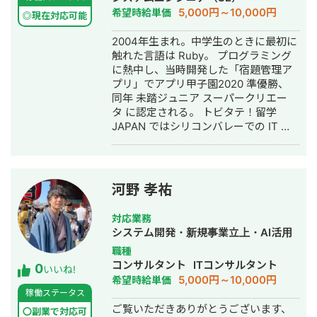
クションできる人材がほしい ・マーケ
5,000円～10,000円
希望時給単価
ティングの内製化に向けて専任担当者
◎現在対応可能
の伴走支援をしてほしい
2004年生まれ。中学生のときに最初に
触れた言語は Ruby。 プログラミング
に熱中し、当時開発した「宿題管理ア
プリ」でアプリ甲子園2020 準優勝、
同年 未踏ジュニア スーパークリエー
タ に認定される。 トビタテ！留学
JAPAN ではシリコンバレーでの IT 留
学を経験した。 大学への入学と同時に
フリーランスエンジニアとして活動を
開始。 在学中の3年間で経験を重ね、
2024年に 株式会社あんテク（旧・株
河野 孝祐
式会社あんはるテクノロジーズ）を設
立した。 専門は加速器。現在は東京科
対応業務
学大学大学院の修士課程に在籍し、研
システム開発・新規事業立上・AI活用
究を続けている。 これまで、求人マッ
職種
チングアプリ、漫画アプリ、マッチン
コンサルタント
ITコンサルタント
0
グプラットフォーム、店舗チェーン向
いいね!
5,000円～10,000円
希望時給単価
けの業務システム、AI 面接エージェン
稼働ステータス
トなど、幅広いプロダクト開発に携わ
ご覧いただきありがとうございます、
ってきた。モバイルは Flutter を用いた
〇副業で対応可