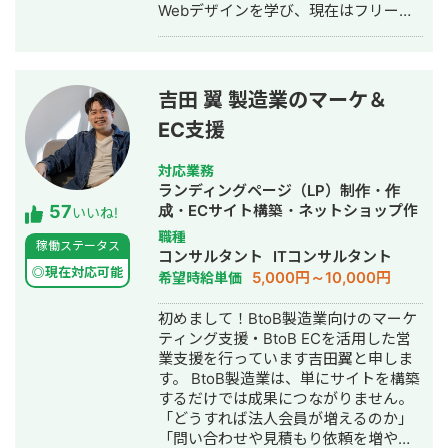
Webデザインを学び、現在はフリーラ
リース後の運用まで伴走しています。
ンスWebデザイナーとして活動してい
ます。 【現在の業務内容】 ・HP（ホ
ームページ） ・LP（ランディングペー
ジ） ・広告バナー ・名刺 ・チラシ ・
吉田 翼 製造業のマーケ＆
パンフレット ・SNS画像 など
EC支援
デザインは単に見た目を整えるだけで
はなく、クライアント様の想いやサー
ビスの魅力を届けるための手段だと考
対応業務
えています。 だからこそ、丁寧なヒア
ランディングページ（LP）制作・作
57
リングを通して課題や目的を整理した
成・ECサイト構築・ネットショップ作
いいね!
上でのデザイン提案を大切にしていま
成代行・SEO対策・新規事業立上・記
職種
稼働ステータス
す。 音楽大学で培った表現力や、教員
事作成代行・ライティング・ホームペ
コンサルタント
ITコンサルタント
免許取得の過程で身につけた「伝える
ージ制作・作成・リスティング広告運
◎現在対応可能
5,000円～10,000円
希望時給単価
力」を活かし、ユーザーの行動を促
用代行・オウンドメディア制作・構
し、成果に直結するデザインを制作い
築・運用代行・営業代行・AI活用
初めまして！BtoB製造業向けのマーケ
たします。 これまでに制作した実績を
ティング支援・BtoB ECを活用した営
ポートフォリオにまとめております。
業支援を行っています吉田翼と申しま
https://fori.io/designer-nao （掲載可
す。 BtoB製造業は、単にサイトを構築
能なもののみとなります） どうぞ、よ
するだけでは成果につながりません。
ろしくお願いいたします。
「どうすれば法人会員が増えるのか」
「問い合わせや見積もり依頼を増やせ