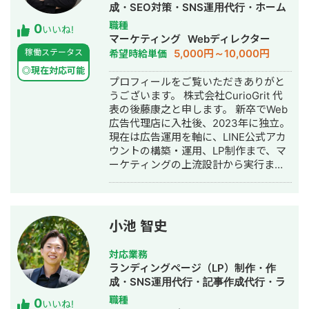
成・SEO対策・SNS運用代行・ホーム
ページ制作・作成・バナー制作・デザ
職種
0
いいね!
イン・リスティング広告運用代行・オ
マーケティング
Webディレクター
ウンドメディア制作・構築・運用代
5,000円～10,000円
稼働ステータス
希望時給単価
行・採用代行・AI活用
◎現在対応可能
プロフィールをご覧いただきありがと
うございます。 株式会社CurioGrit 代
表の後藤康之と申します。 新卒でWeb
広告代理店に入社後、2023年に独立。
現在は広告運用を軸に、LINE公式アカ
ウントの構築・運用、LP制作まで、マ
ーケティングの上流設計から実行まで
一気通貫でご支援しています。 ▼最大
の強み 広告、SNSの導線を踏まえた上
での公式LINEの構築・運用になりま
す。 広告・SEO・SNSで新規流入を獲
小池 智史
得 → LP・導線設計でLINEに誘導 → 教
育 → CV この全体フローの設計・実行
対応業務
が強みです。 ▼対応ツール・領域 GA4
ランディングページ（LP）制作・作
/ GTM / Looker Studio / Lステップ・L
成・SNS運用代行・記事作成代行・ラ
Message（エルメ）/ LP制作 / バナ
イティング・ホームページ制作・作
職種
0
ー・動画制作 / SEO / SNS運用 ▼対応
いいね!