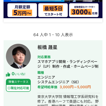
64 人中 1 - 10 人表示
板橋 晟星
対応業務
スマホアプリ開発・ランディングペー
ジ（LP）制作・作成・ホームページ制
作・作成・バナー制作・デザイン・漫
職種
0
いいね!
画制作・AI活用
エンジニア
システムエンジニア（SE）
稼働ステータス
3,000円～5,000円
希望時給単価
◎現在対応可能
東京大学大学院 情報理工学系研究科を
修了。香港ハーフで英語にも対応。 野