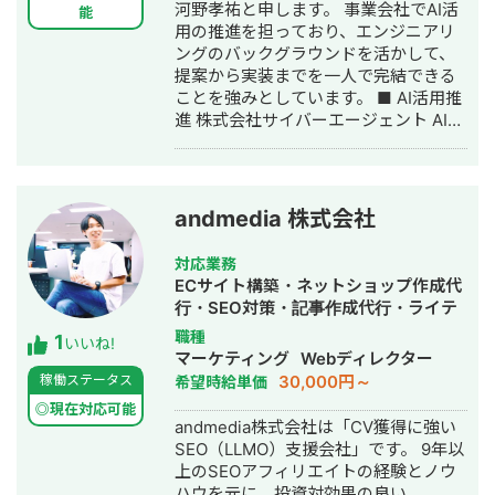
河野孝祐と申します。 事業会社でAI活
iOS / Android の同時開発、Web は
能
用の推進を担っており、エンジニアリ
React / Next.js によるフルスタック開
ングのバックグラウンドを活かして、
発を得意とし、要件定義・設計・実
提案から実装までを一人で完結できる
装・本番リリース・運用改善まで一貫
ことを強みとしています。 ■ AI活用推
して対応している。 特に、仕様がまだ
進 株式会社サイバーエージェント AI戦
固まりきっていない新規開発や、仕様
略本部に所属し、グループ子会社の現
が複雑な業務システムにおいて、事業
場に入り込んでAI活用を推進していま
目的を整理しながら、正確にスピード
す。業務を分解し、どこをAIに置き換
感を持って形にしていくことを強みと
えるかを設計し、実装から定着までを
している。まず小さな PoC・MVP を
andmedia 株式会社
担当しています。 ・モデル更新時の検
数営業日で出し、動く成果を見せなが
証工数を3〜4時間 → 5分に短縮
ら確実に育てていく進め方をとる。 近
対応業務
（CI/CDによる回帰テスト基盤を構
年は Claude などを用いた AI エージェ
ECサイト構築・ネットショップ作成代
築） ・データ分析業務のリードタイム
ント開発、AI を活用した業務効率化、
行・SEO対策・記事作成代行・ライテ
を2週間 → 1週間に半減 ・AI活用が根
既存プロダクトへの AI 機能の組み込み
ィング・ホームページ制作・作成・リ
職種
1
付いていなかったチームに対し、勉強
にも取り組んでいる。 単に言われたも
いいね!
スティング広告運用代行・漫画制作・
マーケティング
Webディレクター
会と個別の業務ヒアリングを重ね、日
のを作るだけでなく、事業として使え
AI活用
30,000円～
稼働ステータス
希望時給単価
常的にAIを使う状態まで浸透 ■ エンジ
る形に落とし込むことを重視してい
ニアリングバックグラウンド ・新規事
る。開発の初期段階からリリース後の
◎現在対応可能
andmedia株式会社は「CV獲得に強い
業のマッチングアプリにてテックリー
運用まで伴走。経営と技術の両面か
SEO（LLMO）支援会社」です。 9年以
ドを担当し、要件定義・設計・実装ま
ら、クライアントが自走できる状態を
上のSEOアフィリエイトの経験とノウ
でを一貫して推進 ・マイナンバーカー
ゴールに置いている。
ハウを元に、投資対効果の良い