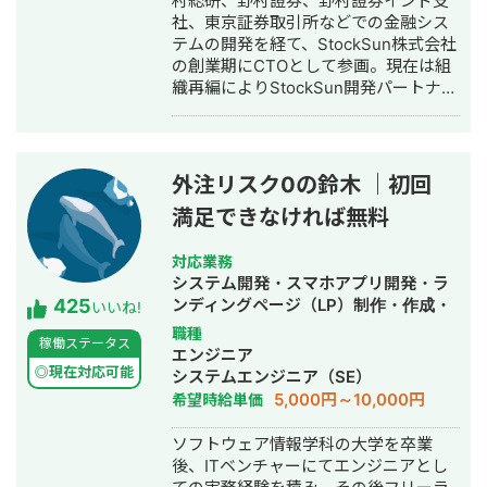
村総研、野村證券、野村證券インド支
社、東京証券取引所などでの金融シス
テムの開発を経て、StockSun株式会社
の創業期にCTOとして参画。現在は組
織再編によりStockSun開発パートナー
を務める。 武田塾の全国400校舎以上
で使われる塾生管理システムや、
StockSun自社サービスであるフリーラ
ンス名鑑、マッチングアプリのフェリ
外注リスク0の鈴木 ｜初回
恋、年収チャンネルの転職者と企業の
満足できなければ無料
マッチングサービスである年収スカウ
トなど数十のサービスを1人でサクっと
開発。近年はChatGPTを用いたチャッ
対応業務
トボットやパワポスライド自動生成シ
システム開発・スマホアプリ開発・ラ
425
ステム等、AIを活用したシステムも多
ンディングページ（LP）制作・作成・
いいね!
数開発している。 チームを組んで複数
ECサイト構築・ネットショップ作成代
職種
稼働ステータス
人で開発すると品質が落ちやすいた
行・SEO対策・新規事業立上・SNS運
エンジニア
め、要件定義からプログラミング含め
用代行・記事作成代行・ライティン
◎現在対応可能
システムエンジニア（SE）
自身1人で全て完結することにより、１
グ・翻訳・ホームページ制作・作成・
5,000円～10,000円
希望時給単価
つ１つのシステムの品質にこだわって
バナー制作・デザイン・ロゴデザイ
開発する方針をとっている。開発速度
ン・作成・イラスト制作・動画制作・
ソフトウェア情報学科の大学を卒業
も早く、品質の良いサービスを最速か
動画編集・AI活用
後、ITベンチャーにてエンジニアとし
つ他より安い価格で開発できる。 得意