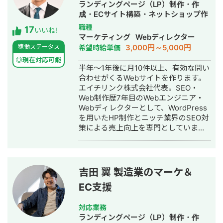
ランディングページ（LP）制作・作
りきっていない新規開発において、事
成・ECサイト構築・ネットショップ作
業目的を整理しながら、正確にスピー
成代行・SEO対策・記事作成代行・ラ
職種
17
ド感を持って形にしていくことを強み
いいね!
イティング・ホームページ制作・作
マーケティング
Webディレクター
としています。 いまはスタートアップ
成・オウンドメディア制作・構築・運
3,000円～5,000円
稼働ステータス
希望時給単価
案件にてAIエージェント開発にも携わ
用代行
っており、AI活用した業務効率化、新
◎現在対応可能
半年～1年後に月10件以上、有効な問い
機能開発、既存プロダクトへのAI機能
合わせがくるWebサイトを作ります。
の組み込みなどにも対応しています。
エイチリンク株式会社代表。SEO・
単純に言われたものを作るだけではな
Web制作歴7年目のWebエンジニア・
く、事業として使える形に落とし込む
Webディレクターとして、WordPress
ことを重視し、開発の初期段階からリ
を用いたHP制作とニッチ業界のSEO対
リース後の運用まで伴走しています。
策による売上向上を専門としていま
す。 HP/LP制作実績は100サイト以
上。パーソナルジム、土木工事会社、
不動産会社など多業種に対応してきま
した。SEO対策においては、ゼロから
吉田 翼 製造業のマーケ＆
立ち上げた新規サイトをニッチ市場で
EC支援
サービスキーワード検索1位に導き、月
間1.5万PV、月商500万円の売上を実現
した実績があります。 エンジニア知識
対応業務
を持ったSEOディレクターとして、大
ランディングページ（LP）制作・作