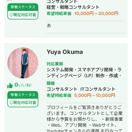
コンサルタント
況を踏まえ、「今取り組むべき施策は
ームページ制作・作成・AI活用
経営・戦略コンサルタント
稼働ステータス
何か」という視点から、最適なマーケ
10,000円～30,000円
希望時給単価
ティング戦略をご提案いたします。
◎現在対応可能
「BtoB ECを立ち上げたものの、思う
あ
ように成果が出ていない」 「営業活動
をもっと効率化したい」 「ECを新たな
営業チャネルとして育てていきたい」
そんな企業様のパートナーとして、事
業の成長をご支援いたします。お気軽
Yuya Okuma
にご相談ください。
対応業務
システム開発・スマホアプリ開発・ラ
ンディングページ（LP）制作・作成・
Youtubeチャンネル運営代行・立ち上
職種
0
いいね!
げ・ECサイト構築・ネットショップ作
コンサルタント
ITコンサルタント
成代行・SEO対策・新規事業立上・記
5,000円～10,000円
稼働ステータス
希望時給単価
事作成代行・ライティング・翻訳・ホ
◎現在対応可能
ームページ制作・作成・リスティング
プロフィールをご覧頂きありがとうご
広告運用代行・オウンドメディア制
ざいます。 コンサルタントとして企業
作・構築・運用代行・動画制作・動画
様から予算をお預かりし、 ・新規事業
編集
・Web、アプリ開発 ・Webサイト、
Youtubeチャンネルの運用 を行なって