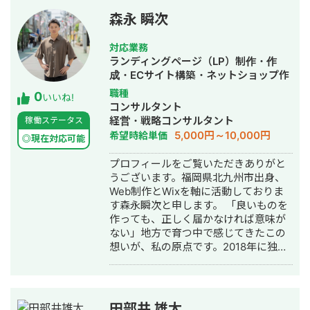
森永 瞬次
対応業務
ランディングページ（LP）制作・作
成・ECサイト構築・ネットショップ作
成代行・SEO対策・SNS運用代行・ホ
職種
0
いいね!
ームページ制作・作成・オウンドメデ
コンサルタント
ィア制作・構築・運用代行
経営・戦略コンサルタント
稼働ステータス
5,000円～10,000円
希望時給単価
◎現在対応可能
プロフィールをご覧いただきありがと
うございます。福岡県北九州市出身、
Web制作とWixを軸に活動しておりま
す森永瞬次と申します。 「良いものを
作っても、正しく届かなければ意味が
ない」地方で育つ中で感じてきたこの
想いが、私の原点です。2018年に独立
し、当時まだ黎明期だったノーコード
ツール「Wix」にいち早く可能性を見
出して以来、一貫してWixと向き合い
続けてきました。 これまでに400サイ
田部井 雄太