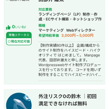
ト以上、250社を超える企業のWeb制
作と事業成長支援に携わってまいりま
対応業務
した。Wixの認定パートナーとして国
ランディングページ（LP）制作・作
内最高位の「レジェンドレベル」、そ
成・ECサイト構築・ネットショップ作
してWix Studioの国内導入実績No.1と
成代行・SNS運用代行・ホームページ
職種
0
いう評価をいただいております。 私が
いいね!
制作・作成・動画制作・動画編集・営
マーケティング
Webディレクター
何より大切にしているのは、「作って
業代行
3,000円～5,000円
稼働ステータス
希望時給単価
終わり」にしないことです。ホームペ
ージは公開してからが本番で、24時間
◎現在対応可能
【制作実績80件以上】 企画/構成から
働く営業マンとして成果を生み続ける
のサイト制作をハイスピード・ハイク
設計こそが価値だと考えています。デ
オリティで はじめまして。 Manpage
ザインだけでなくSEO・マーケティン
代表、田部井雄太と申します。
グまで一気通貫で、お客様の事業成長
Wordpresswebサイト制作プロデュー
に本気で伴走することを信条としてい
スを行っております。 コードを用いず
ます。 Wixのこと、Web集客のこと、
制作をすることでハイスピード/ハイク
そして「成果の出るサイト」づくりに
オリティでのサイト制作を実現するこ
ついて、現場で得た一次情報をこれか
とをポリシーとしております。 また、
らも発信してまいります。何卒よろし
編集方法をお伝えすることにより、月
くお願いいたします。
額費用の一切かからないサイト制作を
外注リスク0の鈴木 ｜初回
行なっております。 制作実績はこちら
満足できなければ無料
です。 アフロリゾート様
https://afroresort.com/ ホワイトニン