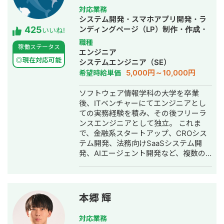
グプラス様 http://whitening-plus.net/
対応業務
山陽重機株式会社様
システム開発・スマホアプリ開発・ラ
425
http://xs895320.xsrv.jp/ 有限会社KYK
ンディングページ（LP）制作・作成・
いいね!
様 http://ks211228.wpx.jp/ etc.... 迅速
ECサイト構築・ネットショップ作成代
職種
稼働ステータス
なレスポンスかつ真摯な対応を心がけ
行・SEO対策・新規事業立上・SNS運
エンジニア
ております。 ご縁をいただけた際には
用代行・記事作成代行・ライティン
◎現在対応可能
システムエンジニア（SE）
末永くお付き合いができれば幸甚で
グ・翻訳・ホームページ制作・作成・
5,000円～10,000円
希望時給単価
す。 どうぞよろしくお願い致します。
バナー制作・デザイン・ロゴデザイ
土日休日や深夜早朝など、 お客様のニ
ン・作成・イラスト制作・動画制作・
ソフトウェア情報学科の大学を卒業
ーズにできる限り柔軟に対応させてい
動画編集・AI活用
後、ITベンチャーにてエンジニアとし
ただきます。 お急ぎの案件等もお気軽
ての実務経験を積み、その後フリーラ
にご相談ください。 ちなみに仕事とは
ンスエンジニアとして独立。 これま
関係ないのですが、
で、金融系スタートアップ、CROシス
2020/12/15~2021/8/28でヒッチハイク
テム開発、法務向けSaaSシステム開
で47都道府県を縦断しております。 ど
発、AIエージェント開発など、複数の
の県出身の方にも話題を合わせられま
スタートアップ・事業会社のシステム
す笑 よろしくお願い致します！
開発に携わってきました。 主にRuby
on Railsを用いたバックエンド開発を
得意としており、要件定義、設計、実
本郷 輝
装、本番リリース、運用改善まで一貫
して対応しています。 特に、仕様が複
対応業務
雑な業務システムや、要件がまだ固ま