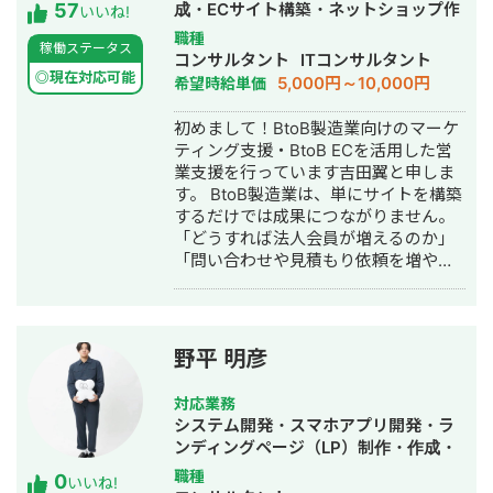
57
量のページを作成するようないわゆる
成・ECサイト構築・ネットショップ作
いいね!
データベース型のサイトの構築も得意
成代行・SEO対策・新規事業立上・記
職種
稼働ステータス
です。 競合が対応しきれないような細
事作成代行・ライティング・ホームペ
コンサルタント
ITコンサルタント
かいキーワードまで対策して、お問合
ージ制作・作成・リスティング広告運
◎現在対応可能
5,000円～10,000円
希望時給単価
せにつなげる戦略でお客様の売上に貢
用代行・オウンドメディア制作・構
献します。 少し珍しいキャリアの特徴
築・運用代行・営業代行・AI活用
初めまして！BtoB製造業向けのマーケ
として、Fリーグ（フットサル日本トッ
ティング支援・BtoB ECを活用した営
プリーグ）のエスポラーダ北海道、バ
業支援を行っています吉田翼と申しま
サジィ大分でプロ選手として活動しな
す。 BtoB製造業は、単にサイトを構築
がらWeb制作の経験を積んできました
するだけでは成果につながりません。
（バサジィ大分在籍時は完全プロ契約
「どうすれば法人会員が増えるのか」
のため1年間休職）。 アスリートとし
「問い合わせや見積もり依頼を増やせ
ての経験で培った「やると決めたら徹
るのか」「EC経由の売上をどう伸ばし
底的にやり抜く」精神で、お客様のプ
ていくのか」といった視点で、事業全
ロジェクトに全力で取り組みます。
体を見ながら最適な施策をご提案して
います。 支援内容としては、SEO・コ
野平 明彦
ンテンツマーケティング、LP制作、広
告運用、メルマガ施策、ホワイトペー
対応業務
パー制作、会員登録導線の改善など幅
システム開発・スマホアプリ開発・ラ
広く対応しておりますが、特定の施策
ンディングページ（LP）制作・作成・
ありきではありません。 企業様の商材
ECサイト構築・ネットショップ作成代
職種
0
や営業体制、ターゲット顧客、競合状
いいね!
行・新規事業立上・SNS運用代行・ホ