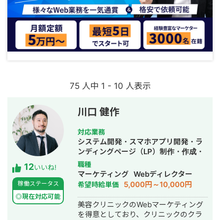
75 人中 1 - 10 人表示
川口 健作
対応業務
システム開発・スマホアプリ開発・ラ
ンディングページ（LP）制作・作成・
Youtubeチャンネル運営代行・立ち上
職種
12
いいね!
げ・ECサイト構築・ネットショップ作
マーケティング
Webディレクター
成代行・SEO対策・新規事業立上・
5,000円～10,000円
稼働ステータス
希望時給単価
SNS運用代行・記事作成代行・ライテ
◎現在対応可能
ィング・ホームページ制作・作成・バ
美容クリニックのWebマーケティング
ナー制作・デザイン・ロゴデザイン・
を得意としており、クリニックのクラ