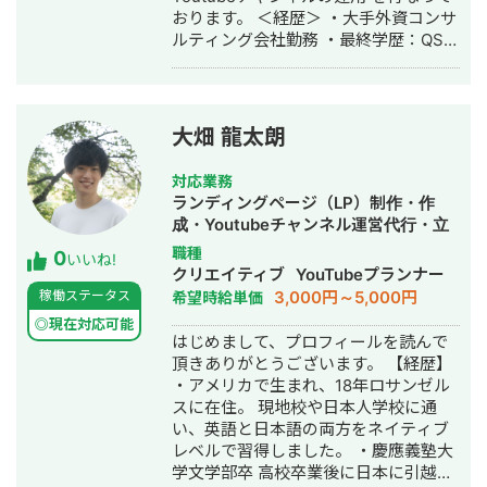
おります。 ＜経歴＞ ・大手外資コンサ
ルティング会社勤務 ・最終学歴：QS世
界大学ランキング8位・UCL ・2016
年：スポーツ×IT分野でスタートアップ
起業 ・2017年：ビジネスコンテスト全
国優勝・シリコンバレー短期研修参加
大畑 龍太朗
・2018年：メッセージアプリ開発会社
にて、SE兼PMとして従事 ・2019年：
対応業務
有名大手インターンシップ10社以上参
ランディングページ（LP）制作・作
加（サイバーエージェント、チームラ
成・Youtubeチャンネル運営代行・立
ボ、PwC、デロイトなど）
ち上げ・ECサイト構築・ネットショッ
職種
0
いいね!
プ作成代行・SEO対策・SNS運用代
クリエイティブ
YouTubeプランナー
行・記事作成代行・ライティング・翻
3,000円～5,000円
稼働ステータス
希望時給単価
訳・ホームページ制作・作成・オウン
◎現在対応可能
ドメディア制作・構築・運用代行・動
はじめまして、プロフィールを読んで
画制作・動画編集
頂きありがとうございます。 【経歴】
・アメリカで生まれ、18年ロサンゼル
スに在住。 現地校や日本人学校に通
い、英語と日本語の両方をネイティブ
レベルで習得しました。 ・慶應義塾大
学文学部卒 高校卒業後に日本に引越