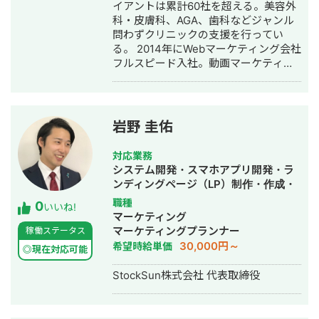
作成・リスティング広告運用代行・オ
イアントは累計60社を超える。美容外
ウンドメディア制作・構築・運用代
科・皮膚科、AGA、歯科などジャンル
行・動画制作・動画編集・営業代行
問わずクリニックの支援を行ってい
る。 2014年にWebマーケティング会社
フルスピード入社。動画マーケティン
グ事業部立ち上げや、PR・SNS・SEO
の部署マネージャーを務める。営業職
として社内MVPを獲得。4年間在籍し
独立。 独立後はフリーランスとなり、
岩野 圭佑
フロントエンドエンジニア兼総合Web
マーケターとして活動。現在はWebコ
対応業務
ンサルティング会社を創設し、法人と
システム開発・スマホアプリ開発・ラ
してStockSunに参画。
ンディングページ（LP）制作・作成・
Youtubeチャンネル運営代行・立ち上
職種
0
いいね!
げ・ECサイト構築・ネットショップ作
マーケティング
成代行・SEO対策・新規事業立上・
マーケティングプランナー
稼働ステータス
SNS運用代行・ホームページ制作・作
30,000円～
希望時給単価
◎現在対応可能
成・リスティング広告運用代行・動画
制作・動画編集
StockSun株式会社 代表取締役