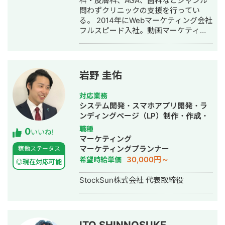
科・皮膚科、AGA、歯科などジャンル
行・動画制作・動画編集・営業代行
問わずクリニックの支援を行ってい
る。 2014年にWebマーケティング会社
フルスピード入社。動画マーケティン
グ事業部立ち上げや、PR・SNS・SEO
の部署マネージャーを務める。営業職
として社内MVPを獲得。4年間在籍し
独立。 独立後はフリーランスとなり、
岩野 圭佑
フロントエンドエンジニア兼総合Web
マーケターとして活動。現在はWebコ
対応業務
ンサルティング会社を創設し、法人と
システム開発・スマホアプリ開発・ラ
してStockSunに参画。
ンディングページ（LP）制作・作成・
Youtubeチャンネル運営代行・立ち上
職種
0
いいね!
げ・ECサイト構築・ネットショップ作
マーケティング
成代行・SEO対策・新規事業立上・
マーケティングプランナー
稼働ステータス
SNS運用代行・ホームページ制作・作
30,000円～
希望時給単価
◎現在対応可能
成・リスティング広告運用代行・動画
制作・動画編集
StockSun株式会社 代表取締役