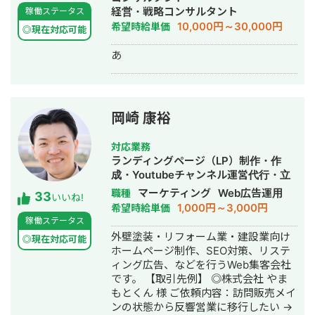
況を踏まえ、「今取り組むべき施策は
ームページ制作・作成・AI活用
経営・戦略コンサルタント
稼働ステータス
何か」という視点から、最適なマーケ
10,000円～30,000円
希望時給単価
ティング戦略をご提案いたします。
◎現在対応可能
「BtoB ECを立ち上げたものの、思う
あ
ように成果が出ていない」 「営業活動
をもっと効率化したい」 「ECを新たな
営業チャネルとして育てていきたい」
そんな企業様のパートナーとして、事
業の成長をご支援いたします。お気軽
岡崎 康裕
にご相談ください。
対応業務
ランディングページ（LP）制作・作
成・Youtubeチャンネル運営代行・立
ち上げ・SEO対策・新規事業立上・
マーケティング
Web広告運用
職種
33
いいね!
SNS運用代行・記事作成代行・ライテ
1,000円～3,000円
希望時給単価
ィング・ホームページ制作・作成・バ
稼働ステータス
ナー制作・デザイン・リスティング広
外壁塗装・リフォーム業・建設業向け
◎現在対応可能
告運用代行・オウンドメディア制作・
ホームページ制作、SEO対策、リステ
構築・運用代行・動画制作・動画編集
ィング広告、などを行うWeb集客会社
です。 【取引先例】 ◎株式会社 やま
もとくん 様 ご依頼内容：訪問販売メイ
ンの状態から反響営業に移行したい →