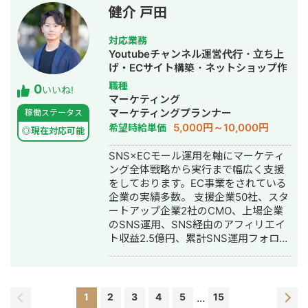
でのインタビュー記事
健介 戸田
https://freelance-
meikan.com/column/4354/ 【経歴】
対応業務
・新卒）不動産ディベロッパー（営
Youtubeチャンネル運営代行・立ち上
業） ・リクルート（営業）：ゼクシィ
げ・ECサイト構築・ネットショップ作
の営業部にてMVP受賞、新規媒体の営
成代行・SEO対策・新規事業立上・
職種
0
業リーダー ・UXコンサルティング会社
いいね!
SNS運用代行・記事作成代行・ライテ
マーケティング
（シニアマネージャー）：大手からベ
ィング・リスティング広告運用代行・
マーケティングプランナー
稼働ステータス
ンチャー企業様向けにUXリサーチなど
オウンドメディア制作・構築・運用代
5,000円～10,000円
希望時給単価
の工程からUX改善実行までを提供 ・現
◎現在対応可能
行・動画制作・動画編集
在、デジタルマーケティング支援や
SNS×ECモール運用を軸にマーケティ
WEB改善のプロとして活動
ング全体戦略から実行まで幅広く支援
をしております。EC事業をされている
企業の実績多数。 支援企業50社、スタ
ートアップ企業2社のCMO、上場企業
のSNS運用、SNS経由のアフィリエイ
ト収益2.5億円、累計SNS運用フォロワ
ー数150万。 ◆経歴 2017年：北海道大
学 工学院修士 卒業 2017年：三井造
船株式会社 貿易船の設計 2019年：
Web広告代理店で広告とSNS運用のデ
1
2
3
4
5
...
15
ィレクション 2021年：独立、株式会社