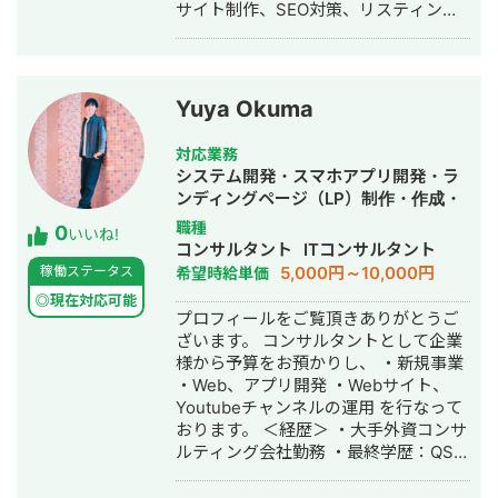
サイト制作、SEO対策、リスティング
広告運用を実施 ◎株式会社 植田板金店
様 ご依頼内容：複数サイトのSEO対策
を依頼したい →SEO対策を実施 ◎アス
ムコーポレーション（ユーペイント）
Yuya Okuma
様 ご依頼内容：Web集客を依頼したい
→サイト制作、SEO対策、リスティン
対応業務
グ広告運用を実施 ◎商工会・業界メデ
システム開発・スマホアプリ開発・ラ
ィア支援例 「東村山市商工会」様 「外
ンディングページ（LP）制作・作成・
壁塗装の窓口」様 ほか多数 ◎難関キー
Youtubeチャンネル運営代行・立ち上
職種
0
ワードで上位表示 ・「屋根」で1位 ・
いいね!
げ・ECサイト構築・ネットショップ作
コンサルタント
ITコンサルタント
「ガルバリウム 鋼板」で1位 ・「塗り
成代行・SEO対策・新規事業立上・記
5,000円～10,000円
稼働ステータス
希望時給単価
壁」で1位 ・「外壁塗装」で3位 ・「埼
事作成代行・ライティング・翻訳・ホ
玉 リフォーム」「千葉県 外壁塗装」
◎現在対応可能
ームページ制作・作成・リスティング
プロフィールをご覧頂きありがとうご
「つくば市 外壁塗装」など地域キーワ
広告運用代行・オウンドメディア制
ざいます。 コンサルタントとして企業
ードでも1位を多数獲得 【自己紹介】
作・構築・運用代行・動画制作・動画
様から予算をお預かりし、 ・新規事業
・高校卒業後、札幌市で老舗の施工会
編集
・Web、アプリ開発 ・Webサイト、
社に就職。職人として活動する ・
Youtubeチャンネルの運用 を行なって
RIZAPの子会社に転職し、10年勤務。
おります。 ＜経歴＞ ・大手外資コンサ
事業部で最年少の支配人となり、新規
ルティング会社勤務 ・最終学歴：QS世
出店などを経験 ・副業だったマーケテ
界大学ランキング8位・UCL ・2016
ィング技術をもって独立 ・個人事業と
年：スポーツ×IT分野でスタートアップ