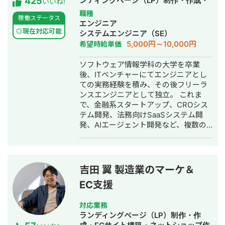
425
ンディングページ（LP）制作・作成・
いいね!
ECサイト構築・ネットショップ作成代
職種
稼働ステータス
行・SEO対策・新規事業立上・SNS運
エンジニア
用代行・記事作成代行・ライティン
◎現在対応可能
システムエンジニア（SE）
グ・翻訳・ホームページ制作・作成・
5,000円～10,000円
希望時給単価
バナー制作・デザイン・ロゴデザイ
ン・作成・イラスト制作・動画制作・
ソフトウェア情報学科の大学を卒業
動画編集・AI活用
後、ITベンチャーにてエンジニアとし
ての実務経験を積み、その後フリーラ
ンスエンジニアとして独立。 これま
で、金融系スタートアップ、CROシス
テム開発、法務向けSaaSシステム開
発、AIエージェント開発など、複数の
スタートアップ・事業会社のシステム
開発に携わってきました。 主にRuby
on Railsを用いたバックエンド開発を
得意としており、要件定義、設計、実
吉田 翼 製造業のマーケ＆
装、本番リリース、運用改善まで一貫
EC支援
して対応しています。 特に、仕様が複
雑な業務システムや、要件がまだ固ま
りきっていない新規開発において、事
対応業務
業目的を整理しながら、正確にスピー
ランディングページ（LP）制作・作