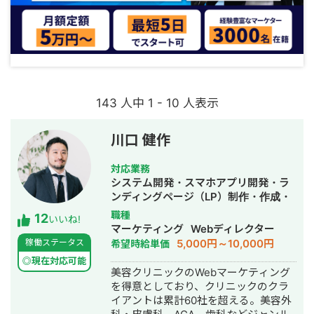
143 人中 1 - 10 人表示
川口 健作
対応業務
システム開発・スマホアプリ開発・ラ
ンディングページ（LP）制作・作成・
Youtubeチャンネル運営代行・立ち上
職種
12
いいね!
げ・ECサイト構築・ネットショップ作
マーケティング
Webディレクター
成代行・SEO対策・新規事業立上・
5,000円～10,000円
稼働ステータス
希望時給単価
SNS運用代行・記事作成代行・ライテ
◎現在対応可能
ィング・ホームページ制作・作成・バ
美容クリニックのWebマーケティング
ナー制作・デザイン・ロゴデザイン・
を得意としており、クリニックのクラ
作成・リスティング広告運用代行・オ
イアントは累計60社を超える。美容外
ウンドメディア制作・構築・運用代