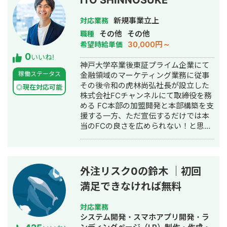
ITO SHINNOSUKE
新規事業立上
対応業務
その他
その他
職種
30,000円～
希望時給単価
0
いいね!
神戸大学卒業後東証プライム企業にて
稼働ステータス
金融領域のマーケティング業務に従事
その後令和の虎林尚弘社長が設立した
◎現在対応可能
株式会社FCチャンネルにて取締役を務
める FC本部の加盟開発と本部構築を支
援する一方、ただ宣伝するだけでは本
当のFCの良さを広められない！と思
い、実際に自ら加盟して店舗運営する
会社、株式会社フランチャイジーチャ
ンネルを設立、代表取締役を務める 現
在はFCに加盟したいが、時間やノウハ
外注リスク0の鈴木 ｜初回
ウがないという方向けに店舗運営をま
満足できなければ無料
るっと請け負うFC店舗運営委託代行事
業を展開している
対応業務
システム開発・スマホアプリ開発・ラ