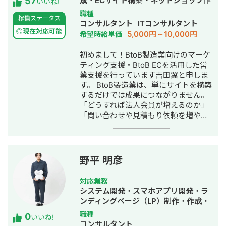
57
ド感を持って形にしていくことを強み
成・ECサイト構築・ネットショップ作
いいね!
としています。 いまはスタートアップ
成代行・SEO対策・新規事業立上・記
職種
稼働ステータス
案件にてAIエージェント開発にも携わ
事作成代行・ライティング・ホームペ
コンサルタント
ITコンサルタント
っており、AI活用した業務効率化、新
ージ制作・作成・リスティング広告運
◎現在対応可能
5,000円～10,000円
希望時給単価
機能開発、既存プロダクトへのAI機能
用代行・オウンドメディア制作・構
の組み込みなどにも対応しています。
築・運用代行・営業代行・AI活用
初めまして！BtoB製造業向けのマーケ
単純に言われたものを作るだけではな
ティング支援・BtoB ECを活用した営
く、事業として使える形に落とし込む
業支援を行っています吉田翼と申しま
ことを重視し、開発の初期段階からリ
す。 BtoB製造業は、単にサイトを構築
リース後の運用まで伴走しています。
するだけでは成果につながりません。
「どうすれば法人会員が増えるのか」
「問い合わせや見積もり依頼を増やせ
るのか」「EC経由の売上をどう伸ばし
ていくのか」といった視点で、事業全
体を見ながら最適な施策をご提案して
います。 支援内容としては、SEO・コ
野平 明彦
ンテンツマーケティング、LP制作、広
告運用、メルマガ施策、ホワイトペー
対応業務
パー制作、会員登録導線の改善など幅
システム開発・スマホアプリ開発・ラ
広く対応しておりますが、特定の施策
ンディングページ（LP）制作・作成・
ありきではありません。 企業様の商材
ECサイト構築・ネットショップ作成代
職種
0
や営業体制、ターゲット顧客、競合状
いいね!
行・新規事業立上・SNS運用代行・ホ
コンサルタント