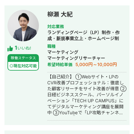
して3年で利益8倍を達成。「トソーマ
起業 ・2017年：ビジネスコンテスト全
株式会社」を設立 ・法人化後も、3年
国優勝・シリコンバレー短期研修参加
連続で150％以上の業績アップを実現
柳瀬 大紀
・2018年：メッセージアプリ開発会社
【略歴】 2018年〜2021年 ・外壁塗装
にて、SE兼PMとして従事 ・2019年：
会社の集客のプロとして個人事業主で
対応業務
有名大手インターンシップ10社以上参
活動 2022年〜 ・トソーマ株式会社
ランディングページ（LP）制作・作
加（サイバーエージェント、チームラ
代表取締役 >リフォーム業・建設業
成・新規事業立上・ホームページ制
ボ、PwC、デロイトなど）
の集客支援 >SEO事業 >リスティ
作・作成・オウンドメディア制作・構
職種
1
ング広告事業 >ホームページ・LP制
いいね!
築・運用代行
マーケティング
作事業 LINE（無料相談をご希望の方）
マーケティングリサーチャー
稼働ステータス
https://s.lmes.jp/landing-
5,000円～10,000円
希望時給単価
qr/2000788262-7YNDe1MK?
◎現在対応可能
uLand=UGw3dP トソーマ株式会社公
【自己紹介】 ①Webサイト・LPの
式サイト https://tosoma.co.jp 無料で
CVR改善プロフェッショナル：徹底し
相談も受け付けています。 興味がある
た顧客リサーチをサイト改善が得意 ②
方は、LINEでお気軽にご連絡ください
日経ビジネススクール、パーソルイノ
ませ。
ベーション「TECH UP CAMPUS」に
てデジタルマーケティング講座を展開
中 ③YouTubeで「LP攻略チャンネ
ル」を配信 ④歯科クリニック向け動画
研修サービスなど教育サービスの立ち
上げ・運営も経験 ※フリーランス名鑑