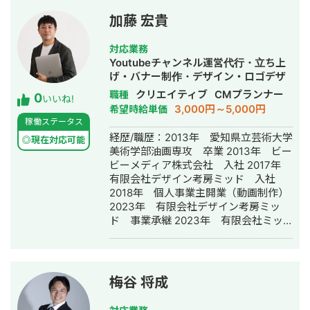
副業でWEB作成・SNS運用代行の仕事
をしています
加藤 宏貴
対応業務
Youtubeチャンネル運営代行・立ち上
げ・バナー制作・デザイン・ロゴデザ
イン・作成・動画制作・動画編集
クリエイティブ
CMプランナー
職種
0
いいね!
3,000円～5,000円
希望時給単価
稼働ステータス
経歴/職歴：2013年 愛知県立芸術大学
◎現在対応可能
美術学部油画専攻 卒業 2013年 ビー
ビーメディア株式会社 入社 2017年
有限会社デザイン考房ミッド 入社
2018年 個人事業主開業（動画制作）
2023年 有限会社デザイン考房ミッ
ド 事業承継 2023年 有限会社ミッ
ドメディア 設立
梅谷 将成