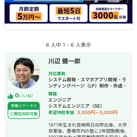
6 人中 1 - 6 人表示
川辺 健一郎
対応業務
システム開発・スマホアプリ開発・ラ
ンディングページ（LP）制作・作成・
ECサイト構築・ネットショップ作成代
職種
0
いいね!
行・SEO対策・事務代行・ホームペー
エンジニア
ジ制作・作成・バナー制作・デザイ
システムエンジニア（SE）
稼働ステータス
ン・ロゴデザイン・作成・リスティン
3,000円～5,000円
希望時給単価
◎現在対応可能
グ広告運用代行・動画制作・動画編
集・AI活用
1971年生まれ宮崎県日向市出身。大学
卒業後、豊橋市内の塾に2年間勤務後、