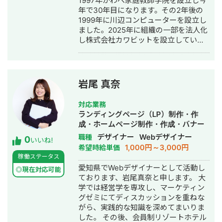
1997年かわべ家庭教師学院を設立し今
年で30年目になります。その2年後の
1999年に川辺コンピューターを設立し
ました。2025年に組織の一部を法人化
し株式会社カワビットを設立していま
す。
岩尾 真奈
対応業務
ランディングページ（LP）制作・作
成・ホームページ制作・作成・バナー
制作・デザイン・ロゴデザイン・作成
デザイナー
Webデザイナー
職種
0
いいね!
1,000円～3,000円
希望時給単価
稼働ステータス
愛知県でWebデザイナーとして活動し
◎現在対応可能
ております、岩尾真奈と申します。 大
学では経営学を専攻し、マーケティン
グゼミにてディスカッションを重ねな
がら、実践的な知識を深めてまいりま
した。 その後、会員制リゾートホテル