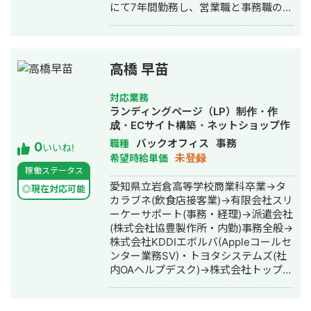
にて7年間勤務し、営業職と事務職の両
方を経験する中で、「ホスピタリティ
の大切さ」や「お客様に寄り添ったご
提案」を学びました。 また、アメリカ
での3年間の生活を通して、言語や文化
高橋 早苗
の違いから「分からないことによる不
安で行動できない」という経験を実感
対応業務
しました。 現在はこれらの経験を活か
ランディングページ（LP）制作・作
し、初めての方でも安心して利用でき
成・ECサイト構築・ネットショップ作
る「導線設計」を重視したホームペー
成代行・SEO対策・新規事業立上・
バックオフィス
事務
職種
0
ジやLP制作を行っております。
いいね!
SNS運用代行・事務代行・ホームペー
未登録
希望時給単価
ジ制作・作成・バナー制作・デザイ
稼働ステータス
ン・ロゴデザイン・作成・動画制作・
愛知県立岩倉高等学校商業科卒業→タ
◎現在対応可能
動画編集・採用代行・AI活用
カラブネ(飲食店接客業)→有限会社スリ
ーケーサポート(事務・経理)→派遣会社
(株式会社協豊製作所・内勤)事務全般→
株式会社KDDIエボルバ(Appleコールセ
ンター業務SV)・トヨタシステムズ(社
内OAヘルプデスク)→株式会社トップエ
アサービス(事務全般)・デジタルハリウ
ッド名古屋校卒業し現在は会社在籍し