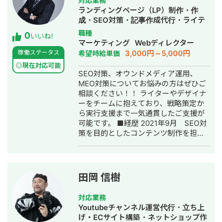
対応業務
ランディングページ（LP）制作・作
成・SEO対策・記事作成代行・ライテ
ィング・ホームページ制作・作成・バ
職種
0
いいね!
ナー制作・デザイン・ロゴデザイン・
マーケティング
Webディレクター
作成・イラスト制作・オウンドメディ
3,000円～5,000円
稼働ステータス
希望時給単価
ア制作・構築・運用代行
◎現在対応可能
SEO対策、オウンドメディア運用、
MEO対策についてお悩みの方はぜひご
相談ください！！ ライターやデザイナ
ーをチームに抱えており、戦略策定か
ら実行支援まで一気通貫したご支援が
可能です。 ■経歴 2021年9月 SEO対
策を目的としたコンテンツ制作を担当
2022年8月 StockSunのSEOトライア
ル事業にライター兼ディレクターとし
てアサイン 2023年3月 中部大学工学
部ロボット理工学科（当時）卒業
田岡 信樹
2023年4月〜 フリーランスとなり、
SEO対策のPMとして20社以上のSEO
対応業務
対策をご支援 ■実績 ・大手SaaS系
Youtubeチャンネル運営代行・立ち上
オウンドメディア： 記事制作で、1年間
げ・ECサイト構築・ネットショップ作