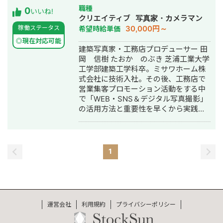
で120本の記事を制作し、トラフィック
成代行・SNS運用代行・ホームページ
職種
0
数を1.5倍 ・地域特化の不用品改修業者
いいね!
制作・作成・ロゴデザイン・作成・動
クリエイティブ
写真家・カメラマン
HP： TOPページの改修とサービスペ
画制作・動画編集
30,000円～
稼働ステータス
希望時給単価
ージでのSEO対策で、目標キーワード
で7→1位 ■主な経験業界 ・IT、SaaS
◎現在対応可能
建築写真家・工務店プロデューサー 田
ツール
岡 信樹 たおか のぶき 芝浦工業大学
工学部建築工学科卒。ミサワホーム株
式会社に技術入社。その後、工務店で
営業集客プロモーション活動をする中
で「WEB・SNS＆デジタル写真撮影」
の活用方法と重要性を早くから実践し
推奨する。「工務店によるデザイナー
ズ住宅」をはじめ「建築家で建てる
家」のプロデュース事業で時代の先駆
けとなり、住宅業界にセンセーショナ
1
ルを巻き起こす。 2006年建築写真のデ
ジタル撮影に特化したアーキフォトを
創業、集客できる建築写真への造詣を
深める。2013年には建築プロデュース
概念の確立と普及促進支援を目指して
運営会社
利用規約
プライバシーポリシー
一般社団法人日本建築プロデュース協
会を設立、代表理事に就任。 各種セミ