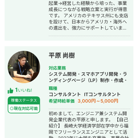
作・構築・運用代行
起業→経営した経験から培った、事業
成長につながる戦略立案と実行が得意
です。 アメリカのテキサス州にも支店
を設けて、日本からアメリカ・海外へ
の進出を、強力にサポートしていま
す。 株式会社マスドライバー：
https://massdriver.net/
平原 尚樹
対応業務
システム開発・スマホアプリ開発・ラ
ンディングページ（LP）制作・作成・
Youtubeチャンネル運営代行・立ち上
職種
1
いいね!
げ・ECサイト構築・ネットショップ作
コンサルタント
ITコンサルタント
成代行・SEO対策・新規事業立上・
3,000円～5,000円
稼働ステータス
希望時給単価
SNS運用代行・キャスティング・記事
◎現在対応可能
作成代行・ライティング・翻訳・事務
初めまして、エンジニア兼システム開
代行・ホームページ制作・作成・バナ
発企業代表の平原と申します。 【自己
ー制作・デザイン・ロゴデザイン・作
紹介】 長崎大学経済学部在学中から福
成・イラスト制作・リスティング広告
岡でフリーランスエンジニアとして活
運用代行・オウンドメディア制作・構