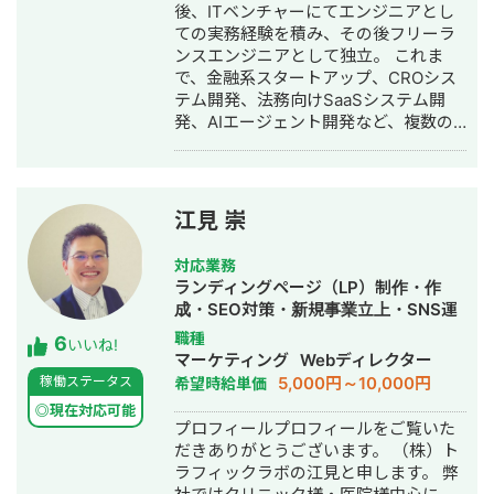
動画編集・AI活用
後、ITベンチャーにてエンジニアとし
ての実務経験を積み、その後フリーラ
ンスエンジニアとして独立。 これま
で、金融系スタートアップ、CROシス
テム開発、法務向けSaaSシステム開
発、AIエージェント開発など、複数の
スタートアップ・事業会社のシステム
開発に携わってきました。 主にRuby
on Railsを用いたバックエンド開発を
得意としており、要件定義、設計、実
江見 崇
装、本番リリース、運用改善まで一貫
して対応しています。 特に、仕様が複
対応業務
雑な業務システムや、要件がまだ固ま
ランディングページ（LP）制作・作
りきっていない新規開発において、事
成・SEO対策・新規事業立上・SNS運
業目的を整理しながら、正確にスピー
用代行・記事作成代行・ライティン
職種
6
ド感を持って形にしていくことを強み
いいね!
グ・翻訳・ホームページ制作・作成・
マーケティング
Webディレクター
としています。 いまはスタートアップ
バナー制作・デザイン・ロゴデザイ
5,000円～10,000円
稼働ステータス
希望時給単価
案件にてAIエージェント開発にも携わ
ン・作成・イラスト制作・リスティン
っており、AI活用した業務効率化、新
◎現在対応可能
グ広告運用代行
プロフィールプロフィールをご覧いた
機能開発、既存プロダクトへのAI機能
だきありがとうございます。 （株）ト
の組み込みなどにも対応しています。
ラフィックラボの江見と申します。 弊
単純に言われたものを作るだけではな