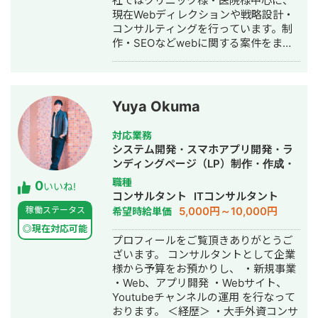
社ではクリニック様・医院様中心に、
く、事業として使える形に落とし込む
現在Webディレクションや戦略設計・
ことを重視し、開発の初期段階からリ
コンサルティングを行っています。制
リース後の運用まで伴走しています。
作・SEOなどwebに関する案件をまる
っと丸投げしていただいても対応が可
能です。 緻密な戦略でクリニック様の
集客をお手伝いさせていただきます。
また、常にレスを早めに対応を心がけ
Yuya Okuma
ておりまして24時間365日対応が可能
です。 実際、弊社は地域名＋施術で上
対応業務
位表示が得意得意で、かなりの施術名
システム開発・スマホアプリ開発・ラ
をハックしています。 また、医療広告
ンディングページ（LP）制作・作成・
ガイドライン、薬機法にも対応した知
Youtubeチャンネル運営代行・立ち上
職種
0
見もあり安全性にも対応しておりま
いいね!
げ・ECサイト構築・ネットショップ作
コンサルタント
ITコンサルタント
す。 ■実績■ ・某美容系ビックワード
成代行・SEO対策・新規事業立上・記
5,000円～10,000円
稼働ステータス
希望時給単価
で圏外→10位以内（半年） ・美容施術
事作成代行・ライティング・翻訳・ホ
系ビッグワード 2位 ・新規患者数PV
◎現在対応可能
ームページ制作・作成・リスティング
プロフィールをご覧頂きありがとうご
が3ヶ月で２倍 ・半年で新規患者数が
広告運用代行・オウンドメディア制
ざいます。 コンサルタントとして企業
1.5倍！
作・構築・運用代行・動画制作・動画
様から予算をお預かりし、 ・新規事業
編集
・Web、アプリ開発 ・Webサイト、
Youtubeチャンネルの運用 を行なって
おります。 ＜経歴＞ ・大手外資コンサ