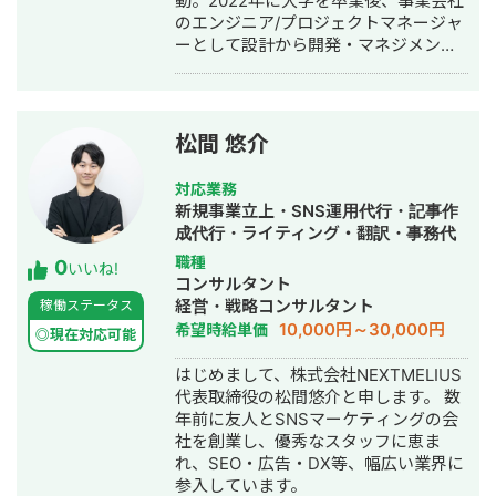
動。2022年に大学を卒業後、事業会社
築・運用代行・動画制作・動画編集・
のエンジニア/プロジェクトマネージャ
漫画制作・作曲・営業代行
ーとして設計から開発・マネジメント
業務を行う。 2024年2月からAIスター
トアップにて働き、 25歳で起業。現在
は株式会社BlueAIの代表として活動し
つつ、株式会社ProgateでAWSカリキ
松間 悠介
ュラムの監修や技術講師として業務委
託で稼働しています。 【対応期間】 日
対応業務
中のお返事可能です。 【お取引様】 ・
新規事業立上・SNS運用代行・記事作
某大手車メーカー様 ・某大手保険会社
成代行・ライティング・翻訳・事務代
様 ・株式会社Progate様 【詳細経歴・
行・動画制作・動画編集
職種
0
スキルシート】
いいね!
コンサルタント
https://docs.google.com/spreadshee
経営・戦略コンサルタント
稼働ステータス
usp=sharing&ouid=10704629128080726
10,000円～30,000円
希望時給単価
=============================
◎現在対応可能
株式会社BlueAI 代表取締役CEO/CTO
はじめまして、株式会社NEXTMELIUS
平原尚樹 〒105-0004 東京都港区新橋
代表取締役の松間悠介と申します。 数
1-12-9 8F 新橋プレイス（受付7階）
年前に友人とSNSマーケティングの会
mail n-hirahara@blueai.co.jp HP
社を創業し、優秀なスタッフに恵ま
https://blueai.co.jp "Your Growth, Our
れ、SEO・広告・DX等、幅広い業界に
Mission.Your Best Supporting
参入しています。
Partner"