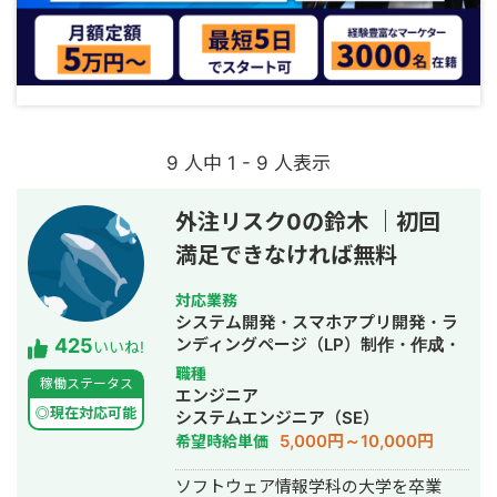
9 人中 1 - 9 人表示
外注リスク0の鈴木 ｜初回
満足できなければ無料
対応業務
システム開発・スマホアプリ開発・ラ
425
ンディングページ（LP）制作・作成・
いいね!
ECサイト構築・ネットショップ作成代
職種
稼働ステータス
行・SEO対策・新規事業立上・SNS運
エンジニア
用代行・記事作成代行・ライティン
◎現在対応可能
システムエンジニア（SE）
グ・翻訳・ホームページ制作・作成・
5,000円～10,000円
希望時給単価
バナー制作・デザイン・ロゴデザイ
ン・作成・イラスト制作・動画制作・
ソフトウェア情報学科の大学を卒業