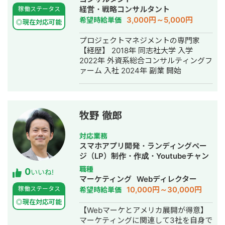
ゴデザイン・作成・AI活用
経営・戦略コンサルタント
稼働ステータス
3,000円～5,000円
希望時給単価
◎現在対応可能
プロジェクトマネジメントの専門家
【経歴】 2018年 同志社大学 入学
2022年 外資系総合コンサルティングフ
ァーム 入社 2024年 副業 開始
牧野 徹郎
対応業務
スマホアプリ開発・ランディングペー
ジ（LP）制作・作成・Youtubeチャン
ネル運営代行・立ち上げ・ECサイト構
職種
0
いいね!
築・ネットショップ作成代行・SEO対
マーケティング
Webディレクター
策・新規事業立上・SNS運用代行・記
10,000円～30,000円
稼働ステータス
希望時給単価
事作成代行・ライティング・翻訳・ホ
◎現在対応可能
ームページ制作・作成・リスティング
【Webマーケとアメリカ展開が得意】
広告運用代行・オウンドメディア制
マーケティングに関連して3社を自身で