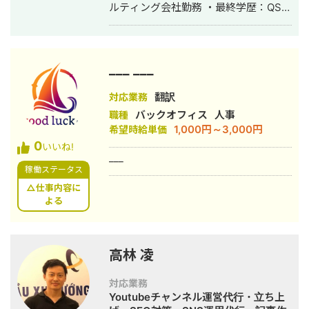
ルティング会社勤務 ・最終学歴：QS世
界大学ランキング8位・UCL ・2016
年：スポーツ×IT分野でスタートアップ
起業 ・2017年：ビジネスコンテスト全
国優勝・シリコンバレー短期研修参加
___ ___
・2018年：メッセージアプリ開発会社
にて、SE兼PMとして従事 ・2019年：
翻訳
対応業務
有名大手インターンシップ10社以上参
バックオフィス
人事
職種
加（サイバーエージェント、チームラ
1,000円～3,000円
希望時給単価
ボ、PwC、デロイトなど）
0
いいね!
___
稼働ステータス
△仕事内容に
よる
高林 凌
対応業務
Youtubeチャンネル運営代行・立ち上