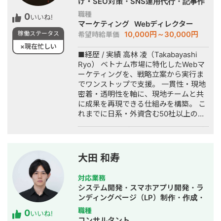
げ・SEO対策・SNS運用代行・記事作
成代行・ライティング・翻訳・リステ
職種
0
いいね!
ィング広告運用代行・オウンドメディ
マーケティング
Webディレクター
ア制作・構築・運用代行・動画制作・
10,000円～30,000円
稼働ステータス
希望時給単価
動画編集・AI活用
×現在忙しい
■経歴 / 実績 高林 凌（Takabayashi
Ryo） ベトナム市場に特化したWebマ
ーケティングを、戦略立案から実行ま
でワンストップで支援。 一貫性・現地
密着・透明性を軸に、現地チームと共
に成果を再現できる仕組みを構築。 こ
れまでに日系・外資含む50社以上のブ
ランド支援を実施。 日越10名規模のチ
ームで、🇯🇵日本人×🇻🇳ベトナム人の
ハイブリッド体制により戦略・実行・
分析を内製化。 早稲田大学商学部 →
大田 和寿
楽天ECコンサル（3年） → ベトナム現
地メディア（3年） → 独立起業。
対応業務
Vietnam Web Consulting Founder &
システム開発・スマホアプリ開発・ラ
CEO／VWC Japan 代表取締役。
ンディングページ（LP）制作・作成・
新規事業立上・翻訳・ホームページ制
職種
0
いいね!
作・作成・バナー制作・デザイン・ロ
コンサルタント