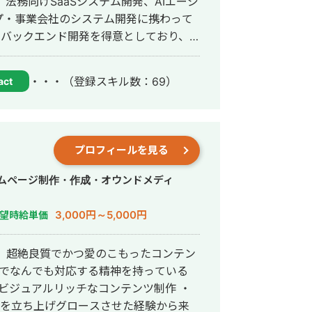
法務向けSaaSシステム開発、AIエージ
プ・事業会社のシステム開発に携わって
、運用改善まで一貫して対応していま
・・・
（登録スキル数：69）
act
ら、正確にスピード感を持って形にして
務効率化、新機能開発、既存プロダクト
れたものを作るだ
プロフィールを見る
とし込むことを重視し、開発の初期段階
ます。
ームページ制作・作成・オウンドメディ
3,000円～5,000円
望時給単価
 超絶良質でかつ愛のこもったコンテン
るビジュアルリッチなコンテンツ制作 ・
アを立ち上げグロースさせた経験から来