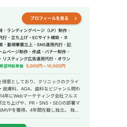
プロフィールを見る
発・ランディングページ（LP）制作・
営代行・立ち上げ・ECサイト構築・ネ
策・新規事業立上・SNS運用代行・記
ームページ制作・作成・バナー制作・
・リスティング広告運用代行・オウン
行・動画制作・動画編集・営業代行
5,000円～10,000円
希望時給単価
を得意としており、クリニックのクライ
・皮膚科、AGA、歯科などジャンル問わ
ち上げや、PR・SNS・SEOの部署マ
VPを獲得。4年間在籍し独立。 独立
ドエンジニア兼総合Webマーケターと
会社を創設し、法人としてStockSunに