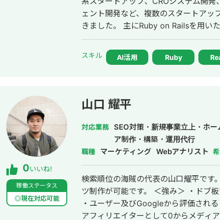
系スタートアップ、CROシステム開発、
ェント開発など、複数のスタートアッ
きました。 主にRuby on Railsを用いたバックエンド開発を得意としており、
要件定義、設計、実装、本番リリース
す。 特に、仕様が複雑な業務システムや、要件がまだ固まりきっていない新規
スキル
AI活用
Ruby
Re
開発において、事業目的を整理しなが
いくことを強みとしています。 いまはスタートアップ案件にてAIエージェント
開発にも携わっており、AI活用した業
へのAI機能の組み込みなどにも対応しています。 単純に言わ
山口 耀平
けではなく、事業として使える形に落
からリリース後の運用まで伴走してい
SEO対策・新規事業立上・ホ
対応業務
ア制作・構築・運用代行
マーケティング
Webアナリスト
職種
希
0
いいね!
検索順位の海賊の代表の山口耀平です。
稼働ステータス
ツ制作が可能です。 ＜強み＞ ・ドブ板でなんでも対応する精神を持っている
◎現在対応可能
・ユーザー及びGoogleから評価され
アフィリエイターとして0からメディ