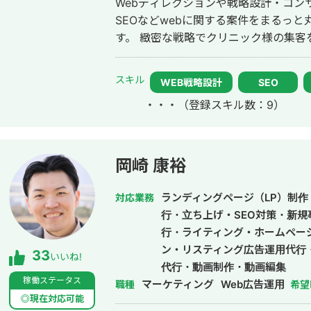
Webディレクションや戦略設計・コン
下記のような成果を出すことに成功し
SEOなどwebに関する案件をまるっ
を200アクセス数で昨対200%成長 
す。 緻密な戦略でクリニック様の集客をお手伝いさせていただきます。また、
件に成長 ・ホワイトペーパー製作による
常にレスを早めに対応を心がけておりまし
の商談獲得に成功 ▶️ポイント ・一人でライティングからホワイトペーパー、架
際、弊社は地域名＋施術で上位表示が
スキル
電までこなす必要性がありメタディスク
WEB戦略設計
SEO
ています。 また、医療広告ガイドライン、薬機法にも対応した知見もあり安全
は完全に放棄して、内部リンクとコン
・・・
（登録スキル数：9）
性にも対応しております。 ■実績■ ・某美容系ビックワードで圏外→10位以内
ました。SEO対策は全部やりたがる担
（半年） ・美容施術系ビッグワード 2
も結構多いので、本質的な部分にリソ
年で新規患者数が1.5倍！
を上げることができました。 ○実績②：通信キャリア事業（toC） ▶️問題・
岡崎 康裕
課題 契約者数を増やすためのチャネ
分析を行い、下記のような課題を抽出。
ランディングページ（LP）制作・
対応業務
トドメインに対してリダイレクトがか
行・立ち上げ・SEO対策・新規
散している ・集客チャネルが広告依存状
行・ライティング・ホームペー
実行した施策 ・サブドメインからル
ン・リスティング広告運用代行
33
インへのサイト評価の集中 ・ドメイ
いいね!
代行・動画制作・動画編集
したコラムメディアの立ち上げ ・経
稼働ステータス
マーケティング
Web広告運用
職種
希望
りでチラシを配って募集 ▶️結果 ・ECサイト本体が移行に伴いアクセスを150%
◎現在対応可能
増。 ・オウンドメディアも1年で月次8