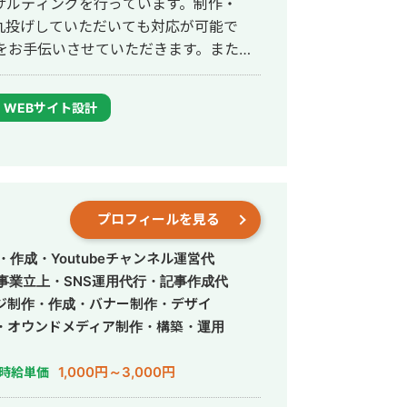
サルティングを行っています。制作・
ました。 ・人材系のリード獲得メディア
と丸投げしていただいても対応が可能で
・メディア経由でのリード獲得を0件→30
CVポイントの創出 ・架電により10件
て24時間365日対応が可能です。 実
得意得意で、かなりの施術名をハックし
リプションの設定等の細かいSEO対策
WEBサイト設計
テンツの品質に全振りして施策を実行し
当者もいますが、正直後回しでいい施策
位 ・新規患者数PVが3ヶ月で２倍 ・半
ースにのみ投下したことで短期間で成果
プロフィールを見る
ルが欲しいというニーズがあり。サイトの
 ・公式サイトがサブドメインで、ルー
作成・Youtubeチャンネル運営代
かっている状況がありサイトも評価が分
事業立上・SNS運用代行・記事作成代
態になっている状況が発生している ▶️
ジ制作・作成・バナー制作・デザイ
ートドメインへのサイトの移行によりドメ
・オウンドメディア制作・構築・運用
ン配下に小学生の親御さんをターゲットに
験者であるママさんライターを小学校の周
1,000円～3,000円
時給単価
万アクセスまで成長 ・年次で4000万円