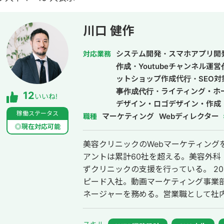
川口 健作
システム開発・スマホアプリ開
対応業務
作成・Youtubeチャンネル運
ットショップ作成代行・SEO対
事作成代行・ライティング・ホ
12
いいね!
デザイン・ロゴデザイン・作成
稼働ステータス
マーケティング
ドメディア制作・構築・運用代
Webディレクター
職種
◎現在対応可能
美容クリニックのWebマーケティング
アントは累計60社を超える。美容外科
ずクリニックの支援を行っている。 2014年にWebマーケティング会社フルス
ピード入社。動画マーケティング事業部立
ネージャーを務める。営業職として社内M
後はフリーランスとなり、フロントエン
して活動。現在はWebコンサルティング