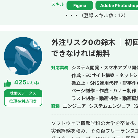
単に見た目を整えるだけではなく、ク
スキル
Figma
Adobe Photosho
届けるための手段だと考えています。 
・・・
（登録スキル数：12）
課題や目的を整理した上でのデザイン提案を大
った表現力や、教員免許取得の過程で
ザーの行動を促し、成果に直結するデザインを
作した実績をポートフォリオにまとめております。 h
外注リスク0の鈴木 ｜初
できなければ無料
システム開発・スマホアプリ開
対応業務
作成・ECサイト構築・ネットシ
425
いいね!
業立上・SNS運用代行・記事
ページ制作・作成・バナー制作
稼働ステータス
ラスト制作・動画制作・動画編集
◎現在対応可能
エンジニア
システムエンジニア（S
職種
ソフトウェア情報学科の大学を卒業後、
実務経験を積み、その後フリーランスエンジニア