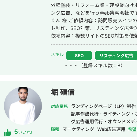
外壁塗装・リフォーム業・建設業向けホ
規模のインパクトを創出。 ▶️反省点 ・メディアを立ち上げて安定して集客でき
ング広告、などを行うWeb集客会社です。 【取引先例】 ◎株式会社 
たものの、キッズ携帯自体が購入まで
くん 様 ご依頼内容：訪問販売メイン
ルマガ施策やLINE施策もあわせて実行すべき
ト制作、SEO対策、リスティング広告運用を実施 ◎株式会社 
でのメディア運用 ▶️概要 ・当初、
依頼内容：複数サイトのSEO対策を依頼したい 
小企業診断士の講座へのアフィリエイ
ポレーション（ユーペイント）様 ご依
ところ企業メディア等からの被リンク
ト制作、SEO対策、リスティング広告運用を実施 ◎商工会・
ードのカテゴリを作ってコンテンツを
スキル
SEO
リスティング広告
例 「東村山市商工会」様 「外壁塗装の窓口」様 ほ
位獲得を実現（現在は完全に死んだた
・・・
（登録スキル数：8）
上位表示 ・「屋根」で1位 ・「ガルバ
います） ▶️施策 ・ビジュアルリッチな図解コンテンツを制作（1記事当たり10
・「外壁塗装」で3位 ・「埼玉 リフ
枚近くの図解を入れた記事もあり） 
外壁塗装」など地域キーワードでも1位を多数獲得 【自己
意識 ▶️結果 ・個人でもメディアを運用して月次で10万アクセス集める ・月次
後、札幌市で老舗の施工会社に就職。職人
10万円の収益、累計で100万円をあげる 
堀 碩信
転職し、10年勤務。事業部で最年少の
リンクの獲得を実現 ・仮想通貨領域で
業だったマーケティング技術をもって独
「dao」等で検索結果1ページ目達成
ランディングページ（LP）制作
対応業務
成。「トソーマ株式会社」を設立 ・法
記事作成代行・ライティング・
アップを実現 【略歴】 2018年〜2021年 ・外壁塗装会社の集客のプロとして個
グ広告運用代行・オウンドメデ
人事業主で活動 2022年〜 ・トソーマ株式会社 代表取締役 >リフォーム
マーケティング
Web広告運用
職種
希望
5
いいね!
業・建設業の集客支援 >SEO事業 