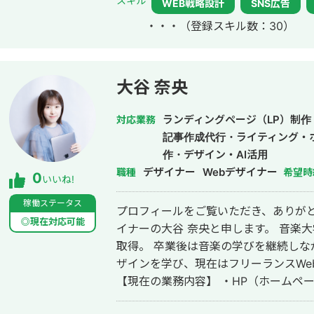
スキル
WEB戦略設計
SNS広告
参画。
・・・
（登録スキル数：30）
大谷 奈央
ランディングページ（LP）制作
対応業務
記事作成代行・ライティング・
作・デザイン・AI活用
デザイナー
Webデザイナー
職種
希望時
0
いいね!
稼働ステータス
プロフィールをご覧いただき、ありがと
◎現在対応可能
イナーの大谷 奈央と申します。 音楽大学声楽科を卒業し、中高音楽教員免許を
取得。 卒業後は音楽の学びを継続しな
ザインを学び、現在はフリーランスWe
【現在の業務内容】 ・HP（ホームペー
告バナー ・名刺 ・チラシ ・パンフレット