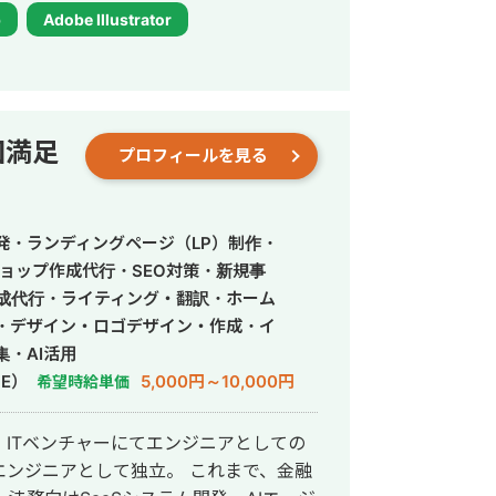
ライアント様の想いやサービスの魅力を
p
Adobe Illustrator
だからこそ、丁寧なヒアリングを通して
切にしています。 音楽大学で培
身につけた「伝える力」を活かし、ユー
制作いたします。 これまでに制
ttps://fori.io/designer-
回満足
プロフィールを見る
nao （掲載可能なもののみとなります） どうぞ、よろしくお願いいたします。
発・ランディングページ（LP）制作・
ョップ作成代行・SEO対策・新規事
作成代行・ライティング・翻訳・ホーム
・デザイン・ロゴデザイン・作成・イ
・AI活用
E）
5,000円～10,000円
希望時給単価
ITベンチャーにてエンジニアとしての
として独立。 これまで、金融