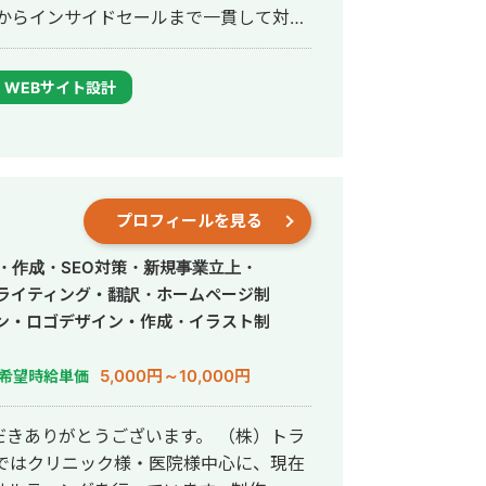
得からインサイドセールまで一貫して対応
WEBサイト設計
ルス ＜実績＞ ○ケース
ホワイトペーパー制作、ライティングのデ
たリードへの架電全てを一人で手を動か
イターさんにも手伝ってもらいまし
プロフィールを見る
きていない状況。 ここから、課題とし
た。 １. コンテンツの質が著しく低い
・作成・SEO対策・新規事業立上・
い ３. スクラッチで構築されたサイトの
・ライティング・翻訳・ホームページ制
が少なすぎる ▶️実行した施策
ン・ロゴデザイン・作成・イラスト制
行いました。 ・競合サイトよりもビジ
リライト（30本） ・内部リンクの設計
5,000円～10,000円
希望時給単価
0本） ・ブロガーが使用する無料のSEO
メディアのデザインも自分でやったので
きありがとうございます。 （株）トラ
お役立ち資料の制作とCVポイントの設
3ヶ月ほどで