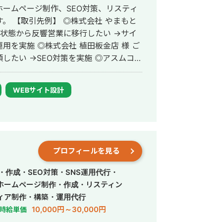
ームページ制作、SEO対策、リスティ
やまもと
判断に時間がかかる商材だったため、メ
の状態から反響営業に移行したい →サイ
であったと反省。 実績③：個人
植田板金店 様 ご
経済学系のオウンドメディアを立ち上げ、中
→SEO対策を実施 ◎アスムコー
ト収益を狙って立ち上げ。1年間運用した
頼内容：Web集客を依頼したい →サイ
が獲得できたため、仮想通貨系のキーワ
業界メディア支援
投下したところ、ビッグキーワードで上
WEBサイト設計
か多数 ◎難関キーワードで
め、月1万円のアドセンス収益に甘んじて
リウム 鋼板」で1位 ・「塗り壁」で1位
ォーム」「千葉県 外壁塗装」「つくば市
・内部リンク構造とトピッククラスターを
紹介】 ・高校卒業
として活動する ・RIZAPの子会社に
・企業メディアやWikipediaからの被
プロフィールを見る
支配人となり、新規出店などを経験 ・副
ビッグキーワードの「Web3」や
立 ・個人事業として3年で利益8倍を達
・作成・SEO対策・SNS運用代行・
人化後も、3年連続で150％以上の業績
ホームページ制作・作成・リスティン
ィア制作・構築・運用代行
10,000円～30,000円
時給単価
>リスティング広告事業 >ホームペー