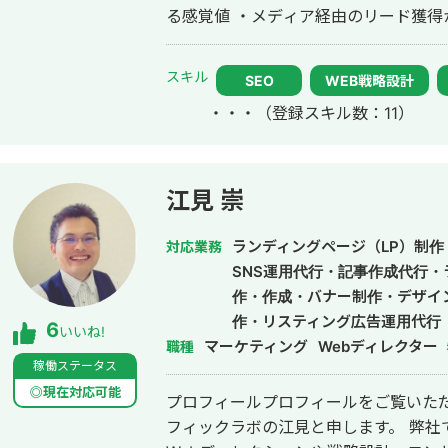
る感覚値 ・メディア経由のリード獲
可能 ＜スキル＞ ▼SEO対策 ・サイト改善 ・オウンドメディア運用 ・CV導線
の設計 ▼BtoBマーケティング ・リード獲得戦略設計 ・ホワイトペーパー作成
スキル
SEO
WEB戦略設計
・メルマガ配信戦略の立案〜実行 ・インサイドセー
・・・
（登録スキル数：11）
①：人材マッチングアプリ（toB） 
ィレクション、ライティング、獲得し
してメディアを対応しました（一部ラ
た）。 ▶️問題・課題 クライアントは元々、コンサル会社が入ってメディアを立
江見 崇
ち上げたものの、1件もリード獲得がで
ては下記の４点があると仮説を立てまし
ランディングページ（LP）制作
対応業務
２. 内部リンク設計が全くなされていな
SNS運用代行・記事作成代行
構造がSEO最適化されていない ４. CVポイント
作・作成・バナー制作・デザイ
そこで下記のような施策を3ヶ月に渡り
作・リスティング広告運用代行
6
いいね!
ュアルリッチなコンテンツになるように
マーケティング
Webディレクター
職種
を見直して、必要な新規記事の投下（3
稼働ステータス
最適化されたテーマへ変更（オウンド
◎現在対応可能
プロフィールプロフィールをご覧いただ
コストをめちゃくちゃ抑えられた） ・
フィックラボの江見と申します。 弊社ではクリニック様・医院様中心に、現在
置 ・獲得したリードへの架電による商談獲得 ▶️結果 契約してから