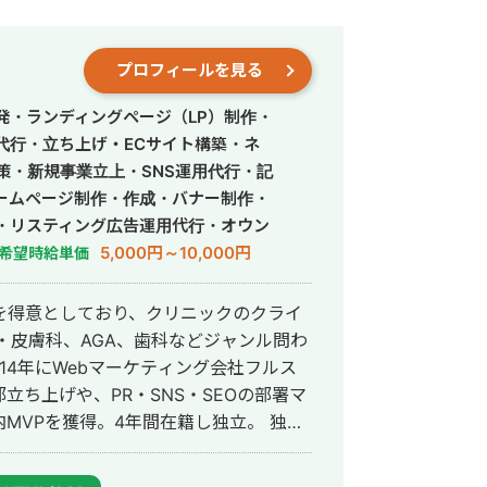
プロフィールを見る
発・ランディングページ（LP）制作・
営代行・立ち上げ・ECサイト構築・ネ
策・新規事業立上・SNS運用代行・記
ームページ制作・作成・バナー制作・
・リスティング広告運用代行・オウン
行・動画制作・動画編集・営業代行
5,000円～10,000円
希望時給単価
を得意としており、クリニックのクライ
・皮膚科、AGA、歯科などジャンル問わ
ち上げや、PR・SNS・SEOの部署マ
VPを獲得。4年間在籍し独立。 独立
ドエンジニア兼総合Webマーケターと
会社を創設し、法人としてStockSunに