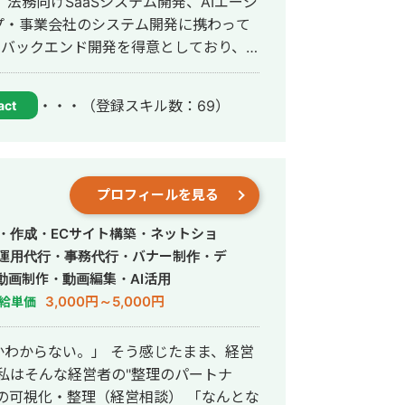
法務向けSaaSシステム開発、AIエージ
プ・事業会社のシステム開発に携わって
、運用改善まで一貫して対応していま
・・・
（登録スキル数：69）
act
ら、正確にスピード感を持って形にして
務効率化、新機能開発、既存プロダクト
れたものを作るだ
プロフィールを見る
とし込むことを重視し、開発の初期段階
ます。
・作成・ECサイト構築・ネットショ
S運用代行・事務代行・バナー制作・デ
動画制作・動画編集・AI活用
3,000円～5,000円
給単価
わからない。」 そう感じたまま、経営