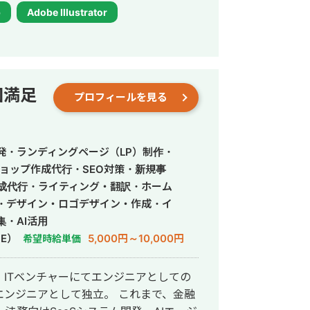
ライアント様の想いやサービスの魅力を
p
Adobe Illustrator
だからこそ、丁寧なヒアリングを通して
切にしています。 音楽大学で培
身につけた「伝える力」を活かし、ユー
制作いたします。 これまでに制
ttps://fori.io/designer-
回満足
プロフィールを見る
nao （掲載可能なもののみとなります） どうぞ、よろしくお願いいたします。
発・ランディングページ（LP）制作・
ョップ作成代行・SEO対策・新規事
作成代行・ライティング・翻訳・ホーム
・デザイン・ロゴデザイン・作成・イ
・AI活用
E）
5,000円～10,000円
希望時給単価
ITベンチャーにてエンジニアとしての
として独立。 これまで、金融