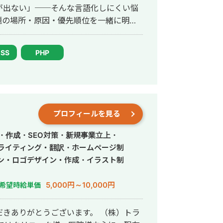
が出ない」──そんな言語化しにくい悩
題の場所・原因・優先順位を一緒に明確
題が
ナー広告・SNS画像・名刺・パンフレ
CSS
PHP
イコン・ヘッダーなど、中小企業の販
します。 → 相談だけ・制作
題解決を経験。その後、身体障害を持ち
人社長として活動しています。 移動
プロフィールを見る
をオンラインで完結できる体制を整えて
t・チャットツールを駆使し、北海道から沖縄
・作成・SEO対策・新規事業立上・
 「制約の中で最大の成
・ライティング・翻訳・ホームページ制
日々実践してきたことであり、中小企業
ン・ロゴデザイン・作成・イラスト制
ます。だからこそ、コスト・人手・時間
ください 経営
5,000円～10,000円
希望時給単価
いかわからない デザインと経営の相談を
相談相手が見つからない コストを抑え
きありがとうございます。 （株）トラ
を使わず話せる相手を探している 対応