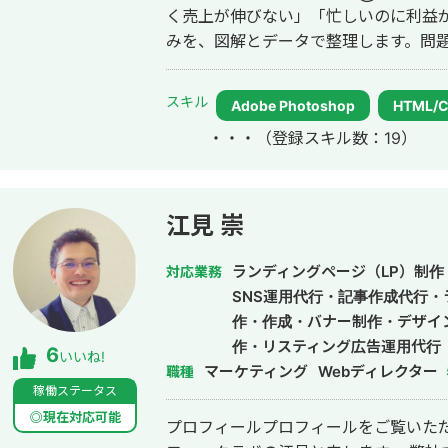
く売上が伸びない」「忙しいのに利益
みを、図解とデータで整理します。問
にする、それが私の仕事の出発点です。 ②デザイン制作（実行支援） 課
見えたら、次は「動かす」フェーズ。バ
スキル
Adobe Photoshop
HTML/
ット・ショート動画・サムネイル・ア
・・・
（登録スキル数：19）
促・採用・ブランディングに必要なデザインを制作
だけ、どちらのご依頼も歓迎します。 私について 元大手企業の正社員として、
複数の事業部でプロジェクト推進・課
ながら独立し、小さなデザイン事務所の一
江見 崇
に制約があるため、すべてのやり取り
きました。Zoom・Google Mee
ランディングページ（LP）制作
対応業務
まで全国の経営者・個人事業主をサポートしています。
SNS運用代行・記事作成代行
果を出す」──これは障害を持つ私が
作・作成・バナー制作・デザイ
の経営改善と同じ考え方だと思ってい
作・リスティング広告運用代行
6
いいね!
が限られた環境でもリアルな提案ができます。 こんな方にご連絡
マーケティング
Webディレクター
職種
課題はあるが、何から手をつければい
稼働ステータス
別々にするのが面倒 地方在住で良質な
◎現在対応可能
プロフィールプロフィールをご覧いただ
つつ、本質的な改善をしたい 正直に、気