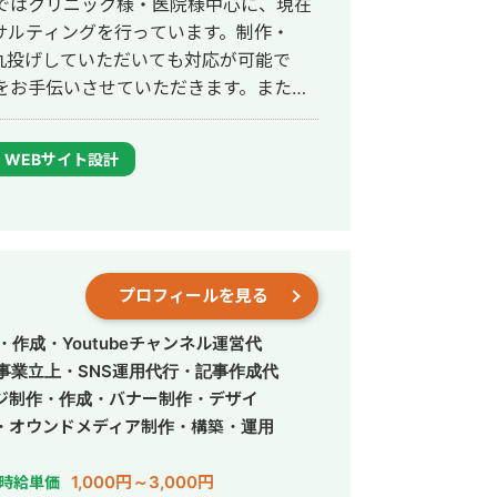
サルティングを行っています。制作・
略立案サポート バナー制作：広告バナ
と丸投げしていただいても対応が可能で
 動画制作： ショート動画（SNS・採
レット・チラシ・会社案内 記事：金融
て24時間365日対応が可能です。 実
織図・提案資料のビジュアル化 AI使用
得意得意で、かなりの施術名をハックし
用経験があります。 対応エリア・
WEBサイト設計
om / Google Meet / チャット）
 まずはお気軽にメッ
位 ・新規患者数PVが3ヶ月で２倍 ・半
相談ができますか？」という問い合わせだ
きするだけのご相談も承ります。
プロフィールを見る
作成・Youtubeチャンネル運営代
事業立上・SNS運用代行・記事作成代
ジ制作・作成・バナー制作・デザイ
・オウンドメディア制作・構築・運用
1,000円～3,000円
時給単価