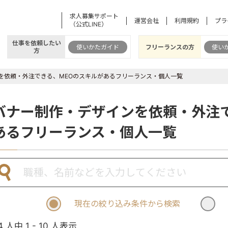
求人募集サポート
運営会社
利用規約
プラ
（公式LINE）
仕事を依頼したい
使いかたガイド
フリーランスの方
使い
方
を依頼・外注できる、MEOのスキルがあるフリーランス・個人一覧
バナー制作・デザインを依頼・外注で
あるフリーランス・個人一覧
現在の絞り込み条件から検索
4 人中 1 - 10 人表示