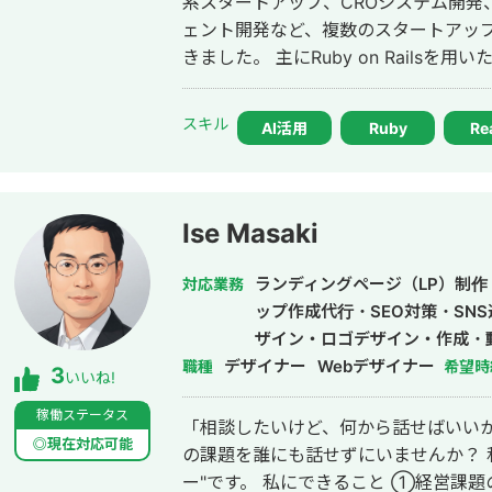
系スタートアップ、CROシステム開発、
ェント開発など、複数のスタートアッ
きました。 主にRuby on Railsを用いたバックエンド開発を得意としており、
要件定義、設計、実装、本番リリース
す。 特に、仕様が複雑な業務システムや、要件がまだ固まりきっていない新規
スキル
AI活用
Ruby
Re
開発において、事業目的を整理しなが
いくことを強みとしています。 いまはスタートアップ案件にてAIエージェント
開発にも携わっており、AI活用した業
へのAI機能の組み込みなどにも対応しています。 単純に言わ
Ise Masaki
けではなく、事業として使える形に落
からリリース後の運用まで伴走してい
ランディングページ（LP）制作
対応業務
ップ作成代行・SEO対策・SN
ザイン・ロゴデザイン・作成・
デザイナー
Webデザイナー
職種
希望時
3
いいね!
稼働ステータス
「相談したいけど、何から話せばいいか
◎現在対応可能
の課題を誰にも話せずにいませんか？ 私はそんな経営者の"整理のパートナ
ー"です。 私にできること ①経営課題の可視化・整理（経営相談） 「なんとな