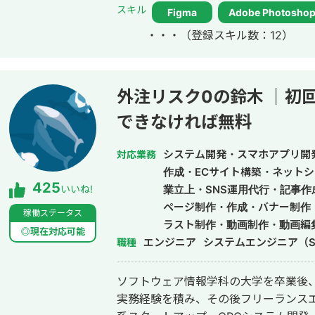
単に見た目を整えるだけではなく、ク
スキル
Figma
Adobe Photosho
届けるための手段だと考えています。 
・・・
（登録スキル数：12）
課題や目的を整理した上でのデザイン提案を大
った表現力や、教員免許取得の過程で
ザーの行動を促し、成果に直結するデザインを
作した実績をポートフォリオにまとめております。 h
外注リスク0の鈴木 ｜初
できなければ無料
システム開発・スマホアプリ開
対応業務
作成・ECサイト構築・ネットシ
425
いいね!
業立上・SNS運用代行・記事
ページ制作・作成・バナー制作
稼働ステータス
ラスト制作・動画制作・動画編集
◎現在対応可能
エンジニア
システムエンジニア（S
職種
ソフトウェア情報学科の大学を卒業後、
実務経験を積み、その後フリーランスエンジニア