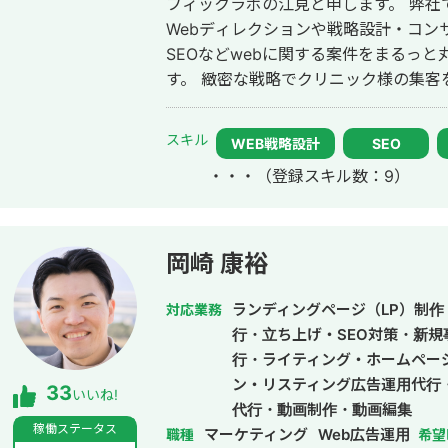
フィックラボの江見と申します。 弊社ではクリニック様・医院様中心に、現在
可能なサービス一覧 Webサイト制作：ホームページ制作、LP制作 経営相談：
Webディレクションや戦略設計・コン
課題可視化・図解・優先順位整理・戦
SEOなどwebに関する案件をまるっ
ー・SNS投稿画像・ヘッダー・アイコン
す。 緻密な戦略でクリニック様の集客をお手伝いさせていただきます。また、
用・商品紹介） 印刷物：名刺・パンフ
常にレスを早めに対応を心がけておりまし
記事、人事記事 その他：フロー図・組
際、弊社は地域名＋施術で上位表示が
スキル
可：GensparkをはじめとするAIツールの使
WEB戦略設計
SEO
ています。 また、医療広告ガイドライン、薬機法にも対応した知見もあり安全
連絡方法 オンライン： 全国どこでも対応（Zo
・・・
（登録スキル数：9）
性にも対応しております。 ■実績■ ・某美容系ビックワードで圏外→10位以内
対面： 交通費をご負担いただける場合、全国対応可能 
（半年） ・美容施術系ビッグワード 2
セージをお送りください。 「どんな
年で新規患者数が1.5倍！
けでも大歓迎です。初回は状況をお聞
岡崎 康裕
ランディングページ（LP）制作・
対応業務
行・立ち上げ・SEO対策・新規
行・ライティング・ホームペー
ン・リスティング広告運用代行
33
いいね!
代行・動画制作・動画編集
稼働ステータス
マーケティング
Web広告運用
職種
希望