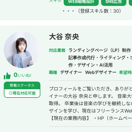
スキル
WEB戦略設計
SNS広告
参画。
・・・
（登録スキル数：30）
大谷 奈央
ランディングページ（LP）制作
対応業務
記事作成代行・ライティング・
作・デザイン・AI活用
デザイナー
Webデザイナー
職種
希望時
0
いいね!
稼働ステータス
プロフィールをご覧いただき、ありがと
◎現在対応可能
イナーの大谷 奈央と申します。 音楽大学声楽科を卒業し、中高音楽教員免許を
取得。 卒業後は音楽の学びを継続しな
ザインを学び、現在はフリーランスWe
【現在の業務内容】 ・HP（ホームペー
告バナー ・名刺 ・チラシ ・パンフレット