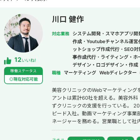
川口 健作
システム開発・スマホアプリ開
対応業務
作成・Youtubeチャンネル運
ットショップ作成代行・SEO対
事作成代行・ライティング・ホ
12
いいね!
デザイン・ロゴデザイン・作成
稼働ステータス
マーケティング
ドメディア制作・構築・運用代
Webディレクター
職種
◎現在対応可能
美容クリニックのWebマーケティング
アントは累計60社を超える。美容外科
ずクリニックの支援を行っている。 2014年にWebマーケティング会社フルス
ピード入社。動画マーケティング事業部立
ネージャーを務める。営業職として社内M
後はフリーランスとなり、フロントエン
して活動。現在はWebコンサルティング