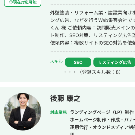
◎現在対応可能
外壁塗装・リフォーム業・建設業向けホ
ング広告、などを行うWeb集客会社です。 【取引先例】 ◎株式会社 
くん 様 ご依頼内容：訪問販売メイン
ト制作、SEO対策、リスティング広告運用を実施 ◎株式会社 
依頼内容：複数サイトのSEO対策を依頼したい 
ポレーション（ユーペイント）様 ご依
ト制作、SEO対策、リスティング広告運用を実施 ◎商工会・
スキル
SEO
リスティング広告
例 「東村山市商工会」様 「外壁塗装の窓口」様 ほ
・・・
（登録スキル数：8）
上位表示 ・「屋根」で1位 ・「ガルバ
・「外壁塗装」で3位 ・「埼玉 リフ
外壁塗装」など地域キーワードでも1位を多数獲得 【自己
後、札幌市で老舗の施工会社に就職。職人
後藤 康之
転職し、10年勤務。事業部で最年少の
業だったマーケティング技術をもって独
ランディングページ（LP）制作
対応業務
成。「トソーマ株式会社」を設立 ・法
ホームページ制作・作成・バナ
アップを実現 【略歴】 2018年〜2021年 ・外壁塗装会社の集客のプロとして個
運用代行・オウンドメディア制
人事業主で活動 2022年〜 ・トソーマ株式会社 代表取締役 >リフォーム
用