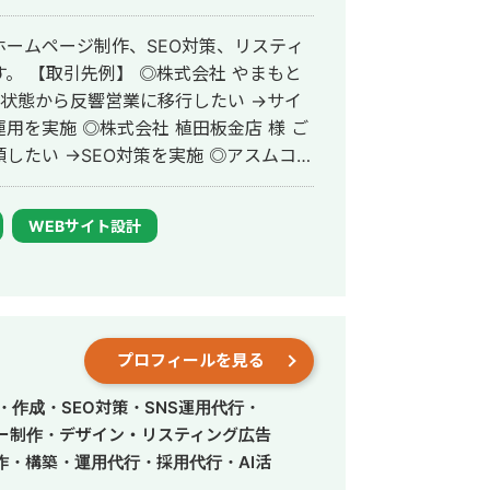
ームページ制作、SEO対策、リスティ
やまもと
の状態から反響営業に移行したい →サイ
植田板金店 様 ご
→SEO対策を実施 ◎アスムコー
頼内容：Web集客を依頼したい →サイ
業界メディア支援
WEBサイト設計
か多数 ◎難関キーワードで
リウム 鋼板」で1位 ・「塗り壁」で1位
ォーム」「千葉県 外壁塗装」「つくば市
紹介】 ・高校卒業
として活動する ・RIZAPの子会社に
プロフィールを見る
支配人となり、新規出店などを経験 ・副
立 ・個人事業として3年で利益8倍を達
・作成・SEO対策・SNS運用代行・
人化後も、3年連続で150％以上の業績
ー制作・デザイン・リスティング広告
作・構築・運用代行・採用代行・AI活