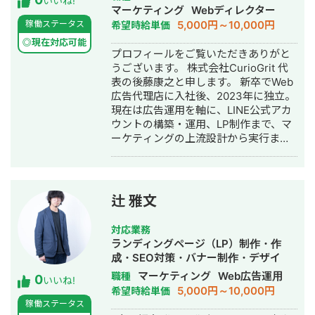
しながら、SEOの記事作成を開始。 結
いいね!
イン・リスティング広告運用代行・オ
マーケティング
Webディレクター
果：リスティング広告はターゲットを
ウンドメディア制作・構築・運用代
5,000円～10,000円
稼働ステータス
希望時給単価
単身から家族へ変更することで売上向
行・採用代行・AI活用
上。 またCPAも5000円から3000円ま
◎現在対応可能
プロフィールをご覧いただきありがと
で低下。 SEO対策は開始から1年で2万
うございます。 株式会社CurioGrit 代
PVを達成し、月間の問い合わせ数が
表の後藤康之と申します。 新卒でWeb
5〜10件継続的に発生。 ・東京の不用
広告代理店に入社後、2023年に独立。
品回収業者 ご依頼内容 ・大阪の外壁塗
現在は広告運用を軸に、LINE公式アカ
装業者
ウントの構築・運用、LP制作まで、マ
ーケティングの上流設計から実行まで
一気通貫でご支援しています。 ▼最大
の強み 広告、SNSの導線を踏まえた上
での公式LINEの構築・運用になりま
す。 広告・SEO・SNSで新規流入を獲
辻 雅文
得 → LP・導線設計でLINEに誘導 → 教
育 → CV この全体フローの設計・実行
対応業務
が強みです。 ▼対応ツール・領域 GA4
ランディングページ（LP）制作・作
/ GTM / Looker Studio / Lステップ・L
成・SEO対策・バナー制作・デザイ
Message（エルメ）/ LP制作 / バナ
ン・リスティング広告運用代行
マーケティング
Web広告運用
職種
0
ー・動画制作 / SEO / SNS運用 ▼対応
いいね!
5,000円～10,000円
希望時給単価
可能な広告媒体 Google広告（検索・デ
稼働ステータス
ィスプレイ・P-MAX・YouTube）/