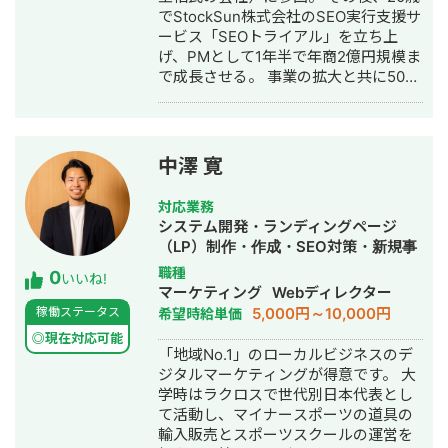
でStockSun株式会社のSEO実行支援サ
ービス「SEOトライアル」を立ち上
げ、PMとして1年半で年商2億円規模ま
で成長させる。 事業の拡大と共に50名
以上のSEOディレクター、ライター、
インターンの育成を同時に行う。SEO
に強いエンジニアも抱え内部SEO改
修、Webサイト制作から一気通貫のご
中澤 寛
支援も可能 月間300本以上の記事制作/
リライト、200本の被リンク獲得代
対応業務
行、常時10サイトの内部SEO改修の実
システム開発・ランディングページ
行支援をディレクション。 常時70件以
（LP）制作・作成・SEO対策・新規事
上のクライアント対応の統括。1年で対
業立上・ホームページ制作・作成・リ
職種
0
応したクライアントは200件以上。 プ
いいね!
スティング広告運用代行・オウンドメ
マーケティング
Webディレクター
ロのセールスライターチームも束ね、
ディア制作・構築・運用代行
5,000円～10,000円
稼働ステータス
希望時給単価
記事はもちろん、LPのコンテンツ、
SNS広告のテキスト、アウトバウンド
◎現在対応可能
「地域No.1」のローカルビジネスのデ
営業文面の作成など売上にインパクト
ジタルマーケティングが得意です。 大
があるコピーの制作を主に担当 熱量の
学時はラクロスで世代別日本代表とし
ある実行支援が魅力。 現場に活気と成
て活動し、マイナースポーツの道具の
果を届けます。
輸入販売とスポーツスクールの運営を