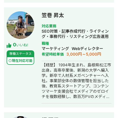
様 ご依頼内容：複数サイトのSEO対策
を依頼したい →SEO対策を実施 ◎アス
ムコーポレーション（ユーペイント）
笠巻 昇太
様 ご依頼内容：Web集客を依頼したい
→サイト制作、SEO対策、リスティン
対応業務
グ広告運用を実施 ◎商工会・業界メデ
SEO対策・記事作成代行・ライティン
ィア支援例 「東村山市商工会」様 「外
グ・事務代行・リスティング広告運用
壁塗装の窓口」様 ほか多数 ◎難関キー
代行・オウンドメディア制作・構築・
職種
0
ワードで上位表示 ・「屋根」で1位 ・
いいね!
運用代行・AI活用
マーケティング
Webディレクター
「ガルバリウム 鋼板」で1位 ・「塗り
3,000円～5,000円
稼働ステータス
希望時給単価
壁」で1位 ・「外壁塗装」で3位 ・「埼
玉 リフォーム」「千葉県 外壁塗装」
◎現在対応可能
【経歴】 1994年生まれ、島根県松江市
「つくば市 外壁塗装」など地域キーワ
出身。高専卒業後、新潟の大学へ編入
ードでも1位を多数獲得 【自己紹介】
学。新卒で人材系メガベンチャーへ入
・高校卒業後、札幌市で老舗の施工会
社。事業部全体の数値管理を担当した
社に就職。職人として活動する ・
後、教育系スタートアップ、コンテン
RIZAPの子会社に転職し、10年勤務。
ツマーケ支援会社でメディアのゼロイ
事業部で最年少の支配人となり、新規
チを複数経験し、数百万PVのメディア
出店などを経験 ・副業だったマーケテ
グロースを実現。 その後、業界トップ
ィング技術をもって独立 ・個人事業と
の通販会社で、SEO・広告による集客
して3年で利益8倍を達成。「トソーマ
からMA・LINEによる追客まで複数チャ
株式会社」を設立 ・法人化後も、3年
ネルを横断した利益（LTV-ROAS）改