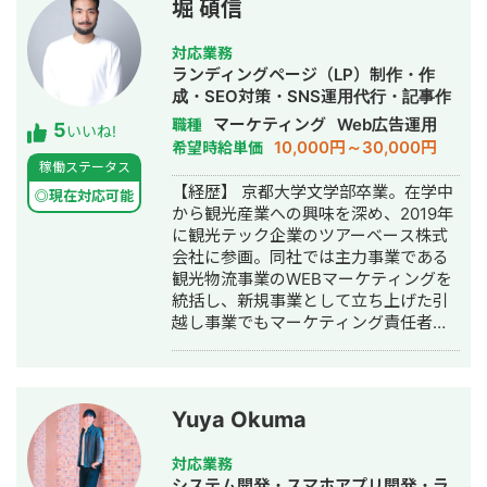
連続で150％以上の業績アップを実現
堀 碩信
善を経験。 Web解析を軸に、集客→売
【略歴】 2018年〜2021年 ・外壁塗装
上→利益改善まで伴走します。
会社の集客のプロとして個人事業主で
対応業務
活動 2022年〜 ・トソーマ株式会社
ランディングページ（LP）制作・作
代表取締役 >リフォーム業・建設業
成・SEO対策・SNS運用代行・記事作
の集客支援 >SEO事業 >リスティ
成代行・ライティング・ホームページ
マーケティング
Web広告運用
職種
5
ング広告事業 >ホームページ・LP制
いいね!
制作・作成・リスティング広告運用代
10,000円～30,000円
希望時給単価
作事業 LINE（無料相談をご希望の方）
行・オウンドメディア制作・構築・運
稼働ステータス
https://s.lmes.jp/landing-
用代行
【経歴】 京都大学文学部卒業。在学中
qr/2000788262-7YNDe1MK?
◎現在対応可能
から観光産業への興味を深め、2019年
uLand=UGw3dP トソーマ株式会社公
に観光テック企業のツアーベース株式
式サイト https://tosoma.co.jp 無料で
会社に参画。同社では主力事業である
相談も受け付けています。 興味がある
観光物流事業のWEBマーケティングを
方は、LINEでお気軽にご連絡ください
統括し、新規事業として立ち上げた引
ませ。
越し事業でもマーケティング責任者と
して成果を創出。 2020年10月に独
立。WEBコンサルタントとして複数の
企業のマーケティング戦略立案、実行
支援に従事。特にBtoBマーケティン
Yuya Okuma
グ、リードジェネレーション、SEO戦
略の領域で支援実績を重ねる。 2021年
対応業務
6月、デジタルマーケティング支援を手
システム開発・スマホアプリ開発・ラ