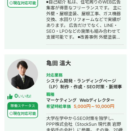
◾️自己紹介 私は、住宅周りのWEB広告
Yahoo!広告 / Meta広告（Facebook・
◎現在対応可能
集客が得意なフリーランスです。 主に
Instagram）/ LINE広告 / TikTok広告 /
外壁・屋根塗装、屋根工事、ガス機器
X広告 / SmartNews広告 / Outbrain /
交換、水回りリフォームなどで実績が
Taboola ▼代表的な実績 ・Meta広告で
あります。 広告だけでなく、LINE・
ROI維持のまま月予算200万→1,200万
SEO・LPOなどの施策も組み合わせて
円まで拡大（オンラインアシスタント
支援可能です。 ◾️改善事例 外壁塗装
事業） ・LINE友だち約9,700人獲得、
CPA￥130,000→￥50,000 ガス機器交
テイクアウト売上前年比121%達成（飲
換 CPA ¥25,000→¥13,000 司法書士
食チェーン） ▼得意業界 店舗系（飲
事務所 相続案件
食・美容・クリニック）/ 人材紹介 / ス
CPA¥30,000→¥16,000 ◾️フリーランス
クール / BtoB ▼サービス内容 ①LINE
亀田 温大
名鑑をご覧の方へ 「WEB集客したいけ
公式アカウント構築・運用（初期15万
ど、何からやればいいかわからな
円〜 / 月額5万円〜） ②広告運用代行
対応業務
い・・・」 という方も無料で相談に乗
（固定5万円 / 手数料20％）
システム開発・ランディングページ
りますので、気軽にお問い合わせ下さ
（LP）制作・作成・SEO対策・新規事
い！
業立上・SNS運用代行・記事作成代
職種
0
いいね!
行・ライティング・ホームページ制
マーケティング
Webディレクター
作・作成・バナー制作・デザイン・ロ
5,000円～10,000円
稼働ステータス
希望時給単価
ゴデザイン・作成・イラスト制作・リ
◎現在対応可能
スティング広告運用代行・オウンドメ
大学在学中からSEO対策を独学し、
ディア制作・構築・運用代行
PPP株式会社（StockSun 現代表 岩野
圭佑氏の会社）に参画。 その後、20歳