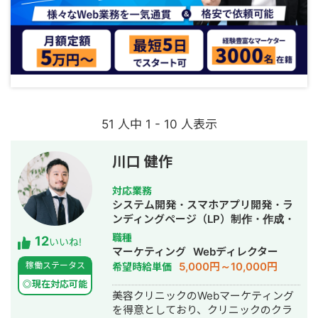
51 人中 1 - 10 人表示
川口 健作
対応業務
システム開発・スマホアプリ開発・ラ
ンディングページ（LP）制作・作成・
Youtubeチャンネル運営代行・立ち上
職種
12
いいね!
げ・ECサイト構築・ネットショップ作
マーケティング
Webディレクター
成代行・SEO対策・新規事業立上・
5,000円～10,000円
稼働ステータス
希望時給単価
SNS運用代行・記事作成代行・ライテ
◎現在対応可能
ィング・ホームページ制作・作成・バ
美容クリニックのWebマーケティング
ナー制作・デザイン・ロゴデザイン・
を得意としており、クリニックのクラ