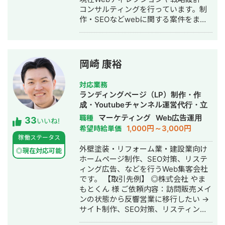
コンサルティングを行っています。制
作・SEOなどwebに関する案件をまる
っと丸投げしていただいても対応が可
能です。 緻密な戦略でクリニック様の
集客をお手伝いさせていただきます。
また、常にレスを早めに対応を心がけ
岡崎 康裕
ておりまして24時間365日対応が可能
です。 実際、弊社は地域名＋施術で上
対応業務
位表示が得意得意で、かなりの施術名
ランディングページ（LP）制作・作
をハックしています。 また、医療広告
成・Youtubeチャンネル運営代行・立
ガイドライン、薬機法にも対応した知
ち上げ・SEO対策・新規事業立上・
マーケティング
Web広告運用
職種
33
見もあり安全性にも対応しておりま
いいね!
SNS運用代行・記事作成代行・ライテ
1,000円～3,000円
希望時給単価
す。 ■実績■ ・某美容系ビックワード
ィング・ホームページ制作・作成・バ
稼働ステータス
で圏外→10位以内（半年） ・美容施術
ナー制作・デザイン・リスティング広
外壁塗装・リフォーム業・建設業向け
系ビッグワード 2位 ・新規患者数PV
◎現在対応可能
告運用代行・オウンドメディア制作・
ホームページ制作、SEO対策、リステ
が3ヶ月で２倍 ・半年で新規患者数が
構築・運用代行・動画制作・動画編集
ィング広告、などを行うWeb集客会社
1.5倍！
です。 【取引先例】 ◎株式会社 やま
もとくん 様 ご依頼内容：訪問販売メイ
ンの状態から反響営業に移行したい →
サイト制作、SEO対策、リスティング
広告運用を実施 ◎株式会社 植田板金店