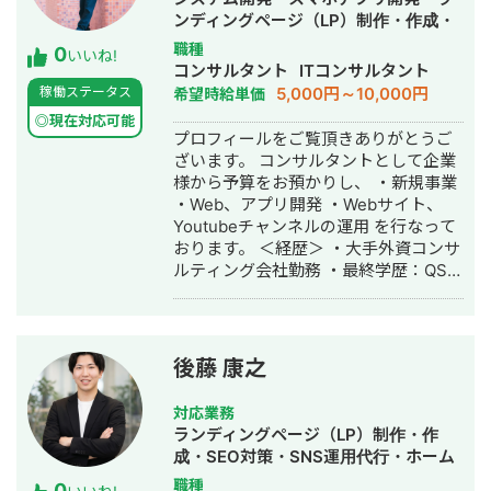
がける株式会社deltaを設立、代表取締
ンディングページ（LP）制作・作成・
役に就任。20社以上のクライアントの
Youtubeチャンネル運営代行・立ち上
職種
0
事業成長を支援している。WEBマーケ
いいね!
げ・ECサイト構築・ネットショップ作
コンサルタント
ITコンサルタント
ティング戦略の立案から実行支援、社
成代行・SEO対策・新規事業立上・記
5,000円～10,000円
稼働ステータス
希望時給単価
内体制の構築まで、包括的なサポート
事作成代行・ライティング・翻訳・ホ
を提供。 得意領域は①SEO対策
◎現在対応可能
ームページ制作・作成・リスティング
プロフィールをご覧頂きありがとうご
②MEO対策③リスティング広告の3
広告運用代行・オウンドメディア制
ざいます。 コンサルタントとして企業
つ。 https://delta-web.co.jp/ 【実績】
作・構築・運用代行・動画制作・動画
様から予算をお預かりし、 ・新規事業
・関西エリアの不用品回収会社様 ご依
編集
・Web、アプリ開発 ・Webサイト、
頼内容：飛び込みで集客していたが、
Youtubeチャンネルの運用 を行なって
WEBでの集客を始めたい 施策：まずは
おります。 ＜経歴＞ ・大手外資コンサ
すぐに結果のでるリスティング広告か
ルティング会社勤務 ・最終学歴：QS世
ら始めることを提案。 不用品回収業者
界大学ランキング8位・UCL ・2016
は悪質業者が多いことから、安心・安
年：スポーツ×IT分野でスタートアップ
全を訴求したLPを作成しリスティング
起業 ・2017年：ビジネスコンテスト全
広告を開始。 結果：CPA1500円で毎月
国優勝・シリコンバレー短期研修参加
の問い合わせが30件達成 ・関西エリア
後藤 康之
・2018年：メッセージアプリ開発会社
の引越し業者様 ご依頼内容：リスティ
にて、SE兼PMとして従事 ・2019年：
ング広告からの売上があまり上がらな
対応業務
有名大手インターンシップ10社以上参
い。 またSEO対策を行ってリスティン
ランディングページ（LP）制作・作
加（サイバーエージェント、チームラ
グ広告の予算を減らしたい。 施策：リ
成・SEO対策・SNS運用代行・ホーム
ボ、PwC、デロイトなど）
スティング広告の予算を少しずつ減ら
ページ制作・作成・バナー制作・デザ
職種
0