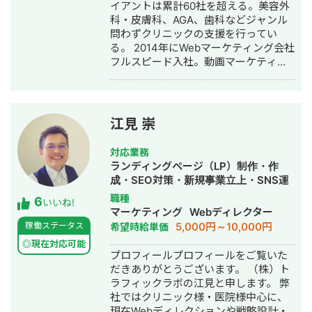
作成・リスティング広告運用代行・オ
イアントは累計60社を超える。美容外
ウンドメディア制作・構築・運用代
科・皮膚科、AGA、歯科などジャンル
行・動画制作・動画編集・営業代行
問わずクリニックの支援を行ってい
る。 2014年にWebマーケティング会社
フルスピード入社。動画マーケティン
グ事業部立ち上げや、PR・SNS・SEO
の部署マネージャーを務める。営業職
として社内MVPを獲得。4年間在籍し
独立。 独立後はフリーランスとなり、
江見 崇
フロントエンドエンジニア兼総合Web
マーケターとして活動。現在はWebコ
対応業務
ンサルティング会社を創設し、法人と
ランディングページ（LP）制作・作
してStockSunに参画。
成・SEO対策・新規事業立上・SNS運
用代行・記事作成代行・ライティン
職種
6
いいね!
グ・翻訳・ホームページ制作・作成・
マーケティング
Webディレクター
バナー制作・デザイン・ロゴデザイ
5,000円～10,000円
稼働ステータス
希望時給単価
ン・作成・イラスト制作・リスティン
◎現在対応可能
グ広告運用代行
プロフィールプロフィールをご覧いた
だきありがとうございます。 （株）ト
ラフィックラボの江見と申します。 弊
社ではクリニック様・医院様中心に、
現在Webディレクションや戦略設計・