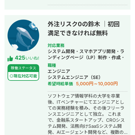
ンスWebデザイナーとして活動してい
ます。 【現在の業務内容】 ・HP（ホ
ームページ） ・LP（ランディングペー
ジ） ・広告バナー ・名刺 ・チラシ ・
外注リスク0の鈴木 ｜初回
パンフレット ・SNS画像 など
満足できなければ無料
デザインは単に見た目を整えるだけで
はなく、クライアント様の想いやサー
ビスの魅力を届けるための手段だと考
対応業務
えています。 だからこそ、丁寧なヒア
システム開発・スマホアプリ開発・ラ
425
リングを通して課題や目的を整理した
ンディングページ（LP）制作・作成・
いいね!
上でのデザイン提案を大切にしていま
ECサイト構築・ネットショップ作成代
職種
稼働ステータス
す。 音楽大学で培った表現力や、教員
行・SEO対策・新規事業立上・SNS運
エンジニア
免許取得の過程で身につけた「伝える
用代行・記事作成代行・ライティン
◎現在対応可能
システムエンジニア（SE）
力」を活かし、ユーザーの行動を促
グ・翻訳・ホームページ制作・作成・
5,000円～10,000円
希望時給単価
し、成果に直結するデザインを制作い
バナー制作・デザイン・ロゴデザイ
たします。 これまでに制作した実績を
ン・作成・イラスト制作・動画制作・
ソフトウェア情報学科の大学を卒業
ポートフォリオにまとめております。
動画編集・AI活用
後、ITベンチャーにてエンジニアとし
https://fori.io/designer-nao （掲載可
ての実務経験を積み、その後フリーラ
能なもののみとなります） どうぞ、よ
ンスエンジニアとして独立。 これま
ろしくお願いいたします。
で、金融系スタートアップ、CROシス
テム開発、法務向けSaaSシステム開
発、AIエージェント開発など、複数の