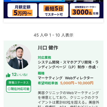
45 人中 1 - 10 人表示
川口 健作
対応業務
システム開発・スマホアプリ開発・ラ
ンディングページ（LP）制作・作成・
Youtubeチャンネル運営代行・立ち上
職種
12
いいね!
げ・ECサイト構築・ネットショップ作
マーケティング
Webディレクター
成代行・SEO対策・新規事業立上・
5,000円～10,000円
稼働ステータス
希望時給単価
SNS運用代行・記事作成代行・ライテ
◎現在対応可能
ィング・ホームページ制作・作成・バ
美容クリニックのWebマーケティング
ナー制作・デザイン・ロゴデザイン・
を得意としており、クリニックのクラ
作成・リスティング広告運用代行・オ
イアントは累計60社を超える。美容外
ウンドメディア制作・構築・運用代