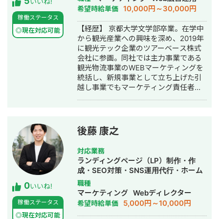
5
ワードで上位表示 ・「屋根」で1位 ・
いいね!
対応エリア・連絡方法 オンライン： 全
制作・作成・リスティング広告運用代
10,000円～30,000円
希望時給単価
「ガルバリウム 鋼板」で1位 ・「塗り
国どこでも対応（Zoom / Google Meet
行・オウンドメディア制作・構築・運
稼働ステータス
壁」で1位 ・「外壁塗装」で3位 ・「埼
/ チャット） 対面： 交通費をご負担い
用代行
【経歴】 京都大学文学部卒業。在学中
玉 リフォーム」「千葉県 外壁塗装」
◎現在対応可能
ただける場合、全国対応可能 📩 まずは
から観光産業への興味を深め、2019年
「つくば市 外壁塗装」など地域キーワ
お気軽にメッセージをお送りくださ
に観光テック企業のツアーベース株式
ードでも1位を多数獲得 【自己紹介】
い。 「どんな相談ができますか？」と
会社に参画。同社では主力事業である
・高校卒業後、札幌市で老舗の施工会
いう問い合わせだけでも大歓迎です。
観光物流事業のWEBマーケティングを
社に就職。職人として活動する ・
初回は状況をお聞きするだけのご相談
統括し、新規事業として立ち上げた引
RIZAPの子会社に転職し、10年勤務。
も承ります。
越し事業でもマーケティング責任者と
事業部で最年少の支配人となり、新規
して成果を創出。 2020年10月に独
出店などを経験 ・副業だったマーケテ
立。WEBコンサルタントとして複数の
ィング技術をもって独立 ・個人事業と
企業のマーケティング戦略立案、実行
して3年で利益8倍を達成。「トソーマ
支援に従事。特にBtoBマーケティン
株式会社」を設立 ・法人化後も、3年
後藤 康之
グ、リードジェネレーション、SEO戦
連続で150％以上の業績アップを実現
略の領域で支援実績を重ねる。 2021年
【略歴】 2018年〜2021年 ・外壁塗装
対応業務
6月、デジタルマーケティング支援を手
会社の集客のプロとして個人事業主で
ランディングページ（LP）制作・作
がける株式会社deltaを設立、代表取締
活動 2022年〜 ・トソーマ株式会社
成・SEO対策・SNS運用代行・ホーム
役に就任。20社以上のクライアントの
代表取締役 >リフォーム業・建設業
ページ制作・作成・バナー制作・デザ
職種
0
事業成長を支援している。WEBマーケ
の集客支援 >SEO事業 >リスティ
いいね!
イン・リスティング広告運用代行・オ
マーケティング
Webディレクター
ティング戦略の立案から実行支援、社
ング広告事業 >ホームページ・LP制
ウンドメディア制作・構築・運用代
5,000円～10,000円
稼働ステータス
希望時給単価
内体制の構築まで、包括的なサポート
作事業 LINE（無料相談をご希望の方）
行・採用代行・AI活用
を提供。 得意領域は①SEO対策
https://s.lmes.jp/landing-
◎現在対応可能