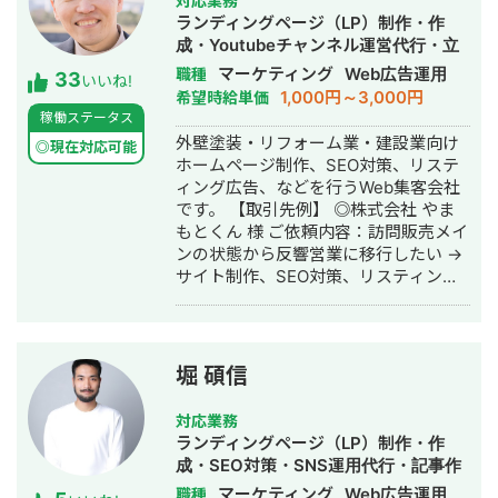
対応業務
位表示が得意得意で、かなりの施術名
営改善と同じ考え方だと思っていま
ランディングページ（LP）制作・作
をハックしています。 また、医療広告
す。だからこそ、コスト・人手・時間
成・Youtubeチャンネル運営代行・立
ガイドライン、薬機法にも対応した知
が限られた環境でもリアルな提案がで
ち上げ・SEO対策・新規事業立上・
マーケティング
Web広告運用
職種
33
見もあり安全性にも対応しておりま
きます。 こんな方にご連絡ください 経
いいね!
SNS運用代行・記事作成代行・ライテ
1,000円～3,000円
希望時給単価
す。 ■実績■ ・某美容系ビックワード
営課題はあるが、何から手をつければ
ィング・ホームページ制作・作成・バ
稼働ステータス
で圏外→10位以内（半年） ・美容施術
いいかわからない デザインと経営の相
ナー制作・デザイン・リスティング広
外壁塗装・リフォーム業・建設業向け
系ビッグワード 2位 ・新規患者数PV
談を別々にするのが面倒 地方在住で良
◎現在対応可能
告運用代行・オウンドメディア制作・
ホームページ制作、SEO対策、リステ
が3ヶ月で２倍 ・半年で新規患者数が
質な相談相手が見つからない コストを
構築・運用代行・動画制作・動画編集
ィング広告、などを行うWeb集客会社
1.5倍！
抑えつつ、本質的な改善をしたい 正直
です。 【取引先例】 ◎株式会社 やま
に、気を使わず話せる相手を探してい
もとくん 様 ご依頼内容：訪問販売メイ
る 対応可能なサービス一覧 Webサイト
ンの状態から反響営業に移行したい →
制作：ホームページ制作、LP制作 経営
サイト制作、SEO対策、リスティング
相談：課題可視化・図解・優先順位整
広告運用を実施 ◎株式会社 植田板金店
理・戦略立案サポート バナー制作：広
様 ご依頼内容：複数サイトのSEO対策
告バナー・SNS投稿画像・ヘッダー・
を依頼したい →SEO対策を実施 ◎アス
アイコン 動画制作： ショート動画
ムコーポレーション（ユーペイント）
（SNS・採用・商品紹介） 印刷物：名
堀 碩信
様 ご依頼内容：Web集客を依頼したい
刺・パンフレット・チラシ・会社案内
→サイト制作、SEO対策、リスティン
記事：金融記事、人事記事 その他：フ
対応業務
グ広告運用を実施 ◎商工会・業界メデ
ロー図・組織図・提案資料のビジュア
ランディングページ（LP）制作・作
ィア支援例 「東村山市商工会」様 「外
ル化 AI使用可：Gensparkをはじめと
成・SEO対策・SNS運用代行・記事作
壁塗装の窓口」様 ほか多数 ◎難関キー
するAIツールの使用経験があります。
成代行・ライティング・ホームページ
マーケティング
Web広告運用
職種