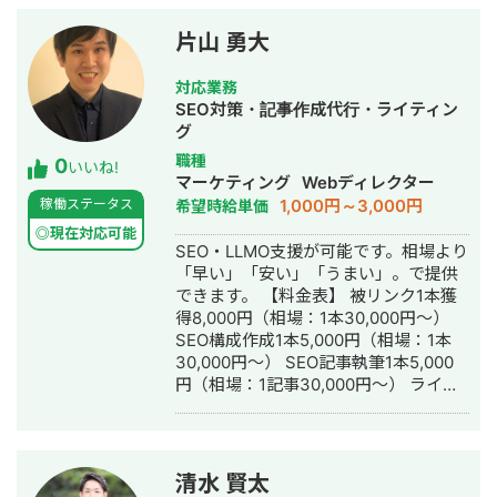
イヤー制作 ■取り扱い可能なWEB広告
媒体 ・リスティング検索広告(Google
片山 勇大
／Yahoo!／Microsoft) ・ディスプレイ
広告(Google／Yahoo!) ・YouTube広告
対応業務
・その他Google広告メニュー(PMAX・
SEO対策・記事作成代行・ライティン
デマンド・ショッピング) ・Meta広告
グ
(Facebook & Instagram) ・LINE広告
職種
0
・X(旧Twitter)広告 ・Tiktok広告 ・
いいね!
マーケティング
Webディレクター
SmartNews広告 ■これまで携わった
1,000円～3,000円
稼働ステータス
希望時給単価
案件のジャンル ・不動産(賃貸、ハウス
メーカー、投資) ・美容クリニック ・
◎現在対応可能
SEO・LLMO支援が可能です。相場より
SaaS(人材、業務管理) ・フランチャイ
「早い」「安い」「うまい」。で提供
ズ加盟開発 ・化粧品 ・店舗（フィット
できます。 【料金表】 被リンク1本獲
ネス・ピラティス） ・自社求人 ・スク
得8,000円（相場：1本30,000円〜）
ール/研修(AI関連、SNS、資格講座) ・
SEO構成作成1本5,000円（相場：1本
金融 etc... ■ご依頼可能な目的別事例
30,000円〜） SEO記事執筆1本5,000
・クリエイティブ制作 ・運用改善の壁
円（相場：1記事30,000円〜） ライタ
打ち ・初期設定の代行やレクチャー ・
ーディレクション月30,000円〜（相
コンバージョンを増やしたい（LINE登
場：月10万〜） ライター・SEOディレ
録、売上、申し込み、資料請求） ・
クターの片山 勇大と申します。 【対応
CPAの悪化要因や改善策を理解したい
可能業務】 ・生成AIライティング（生
・代理店に依頼しているが、セカンド
清水 賢太
成AIに関する基礎知識） ・記事構成案