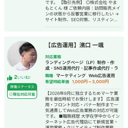
です。 【取引先例】 ◎株式会社 やま
もとくん 様 ご依頼内容：訪問販売メイ
ンの状態から反響営業に移行したい →
サイト制作、SEO対策、リスティング
広告運用を実施 ◎株式会社 植田板金店
様 ご依頼内容：複数サイトのSEO対策
を依頼したい →SEO対策を実施 ◎アス
ムコーポレーション（ユーペイント）
【広告運用】濱口 一颯
様 ご依頼内容：Web集客を依頼したい
→サイト制作、SEO対策、リスティン
対応業務
グ広告運用を実施 ◎商工会・業界メデ
ランディングページ（LP）制作・作
ィア支援例 「東村山市商工会」様 「外
成・SNS運用代行・記事作成代行・ラ
壁塗装の窓口」様 ほか多数 ◎難関キー
イティング・ホームページ制作・作
マーケティング
Web広告運用
職種
2
ワードで上位表示 ・「屋根」で1位 ・
いいね!
成・バナー制作・デザイン・リスティ
1,000円～3,000円
希望時給単価
「ガルバリウム 鋼板」で1位 ・「塗り
ング広告運用代行・動画制作・動画編
稼働ステータス
壁」で1位 ・「外壁塗装」で3位 ・「埼
集・営業代行
【2026年9月に独立するためマーケ業
玉 リフォーム」「千葉県 外壁塗装」
◎現在対応可能
務を最低時給でお受けします】 広告運
「つくば市 外壁塗装」など地域キーワ
用・フロント対応・バナー制作まで一
ードでも1位を多数獲得 【自己紹介】
気通貫してWeb広告業務の対応が可能
・高校卒業後、札幌市で老舗の施工会
です。 ■職務経歴 大学在学中からイン
社に就職。職人として活動する ・
ターネット広告代理店にて新規営業・
RIZAPの子会社に転職し、10年勤務。
運用業務・クリエイティブ制作業務を