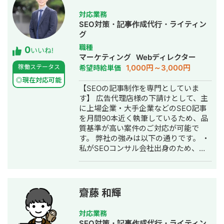
オピニオンとして利用したい ・広告運
の作成・編集ディレクション ・品質担
用をマルっと依頼したい ＝＝=(過去の
対応業務
保、進捗管理 ・記事リライト ・
運用実績)＝＝＝ 下記はメイン案件の実
SEO対策・記事作成代行・ライティン
WordPress入稿 ・SEOツール
績。 ・ネット証券 月額3億
グ
（Search Console、GA4、Ahrefs
CPA10,000 ┗サブ運用者として既存案
職種
0
等）の基本的な操作 ・キーワード調
いいね!
件の運用業務をサポート ┗予算管理、
マーケティング
Webディレクター
査、競合分析 ・被リンク営業・被リン
入札調整、運用改善、広告文作成、定
1,000円～3,000円
稼働ステータス
希望時給単価
ク抽出 ・SEO仕様書の作成 ・窓口業務
例資料作成、入稿業務 ┗リスティング
・定例MTG・月次レポート作成 ・CVR
◎現在対応可能
広告(G,Y,MS)を運用 ・生成AIスクール
【SEOの記事制作を専門としていま
改善 ・LLMO対策
月額3000万 広告CPA¥10,000 ROI
す】 広告代理店様の下請けとして、主
140% ┗新規案件(代理店二次受け)とし
に上場企業・大手企業などのSEO記事
て、フロント・運用業務・クリエイテ
を月間90本近く執筆しているため、品
ィブ制作を行う。 Meta広告、
質基準が高い案件のご対応が可能で
Google(検索・ディスプレイ)、
す。 弊社の強みは以下の通りです。 ・
Yahoo(検索・ディスプレイ)、
私がSEOコンサル会社出身のため、
Microsort(検索)、Tiktok広告にて
SEO・LLMO対策を意識した記事制作が
CPA4,000～10,000円で説明会兼セミ
可能。 ・ライター・編集者を70人程度
ナー予約の最大化に努める。 セミナー
抱えるチームを運営しているため、大
参加から入会までのROIの改善も支援
量の記事作成が可能。 ・多様な業界・
・リノベーション 月額300万
齋藤 和輝
ジャンルの経験があるため、記事制作
CPA¥100,000 ┗既存案件を引継ぎ、フ
で陥りがちな事故りやすいポイントを
ロント業務・運用全般業務を行う
対応業務
事前に防ぐ進行管理と執筆、ご提案が
┗GDN、Criteoを運用 ・不動産賃貸 ┗
SEO対策・記事作成代行・ライティン