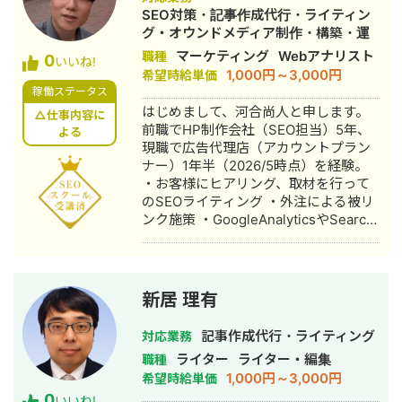
SEO対策・記事作成代行・ライティン
グ・オウンドメディア制作・構築・運
用代行・AI活用
マーケティング
Webアナリスト
職種
0
いいね!
1,000円～3,000円
希望時給単価
稼働ステータス
はじめまして、河合尚人と申します。
△仕事内容に
前職でHP制作会社（SEO担当）5年、
よる
現職で広告代理店（アカウントプラン
ナー）1年半（2026/5時点）を経験。
・お客様にヒアリング、取材を行って
のSEOライティング ・外注による被リ
ンク施策 ・GoogleAnalyticsやSearch
Console、GRC、Ahrefsなどを使用し
たデータ分析 ・WordPressやFTP情報
をいただいての記事投稿やコードの編
集 ・構造化マークアップの設置 などで
新居 理有
の経験があり、実際にお問い合わせの
発生にもつながったことがあります。
記事作成代行・ライティング
対応業務
主に中小企業の建設系のお客様のサイ
ライター
ライター・編集
職種
トを対策させていただいておりまし
1,000円～3,000円
希望時給単価
た。実際にお話を伺っての対策が重要
0
と考えておりますので、現時点でのサ
いいね!