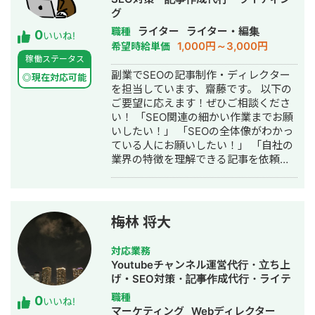
可能。 【費用】 20,000円～（1記事）
月額：500万 CPA¥12,000 ┗新規案
グ
※字数などボリュームにより前後します
件として、運用業務全般を行う。 ┗リ
ライター
ライター・編集
職種
0
ーーーー とはいえ、 「どの程度の品質
いいね!
スティング広告、Criteo、Meta広告を
1,000円～3,000円
希望時給単価
の記事をつくってくれるんだろう」 と
運用 ・マウスピース矯正 ┗月額50
稼働ステータス
疑念を抱かれることかと思います。 そ
万 CPA¥10,000 ┗新規案件のフロン
副業でSEOの記事制作・ディレクター
こで広告代理店・SEO会社様限定で、
◎現在対応可能
ト・業務全般を行う。 ┗リスティング
を担当しています、齋藤です。 以下の
毎月3社限定でお試しとして【1本無料
広告(GSN)を運用 ・寄付金 ┗新規案件
ご要望に応えます！ぜひご相談くださ
で記事を作成】しております。 こちら
としてフロント・運用業務全般を行
い！ 「SEO関連の細かい作業までお願
のお試し記事で、記事の品質・コミュ
う。 ┗月額10万 CPA目標：なし ・店
いしたい！」 「SEOの全体像がわかっ
ニケーション面をご確認いただけます
舗投資案件 月額300万 広告
ている人にお願いしたい！」 「自社の
と幸いです。 ご興味がある場合は、下
CPA¥50,000 アポCPA¥200,000 ┗新
業界の特徴を理解できる記事を依頼し
記の連絡先より「興味あり」とご返信
規案件として、フロント・運用業務・
たい！」 ・単純な業務だけではなく、
いただくだけで構いません。 ご連絡お
クリエイティブ制作を行う。 ┗Meta、
マニュアル整備や業務巻取りまでおこ
待ちしております！ ■経歴・職歴 前職
GDN、LinkedinにてCPA35,000円～
ないます！スプシの整理なども！ ・
では、東証プライム上場のグループ会
¥50,000円で運用 ┗広告運用だけでな
SEOを全般的に対応可能で、内部・外
社であるWebコンサルティング会社の
梅林 将大
く、寺院へのテレアポ業務を成果報酬
部・コンテンツ・E-E-A-Tに関する提
SEO部署にて、SEOコンサルタント・
で支援。 ・健康食品 月額300万
案も可能です！ ・業界を入念に調べた
ディレクターとして従事。 その経験か
CPA¥11,000 ┗新規案件(代理店二次受
対応業務
うえで、AIやキュレーションでは作成
ら、現在はSEO記事制作代行をメイン
け)として、フロント・運用業務・クリ
Youtubeチャンネル運営代行・立ち上
できない記事を納品します！ ■実績
事業として、SEO対策の支援を行って
エイティブ制作を行う。 ┗Meta、
げ・SEO対策・記事作成代行・ライテ
#SEO ・200記事以上作成 ・検索順位
おります。 Web制作会社において、コ
GDN、YDA、SmartNewsの運用～ク
ィング・事務代行・動画制作・動画編
職種
0
10位以内多数 ・「SEOラウンジプロ」
ーダー兼ディレクターとして、サイト
いいね!
リエイティブ制作 ・メンズ美容商品 月
集
マーケティング
Webディレクター
卒業生 ■ これまでの記事制作の主な経