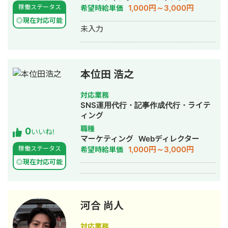
リニューアル・運用を行っていた経験
額300万 CPA¥11,000 ┗新規案件(代
1,000円～3,000円
稼働ステータス
希望時給単価
験業界 ・SaaS ・人材 ・コンサル ・
もあり、プロジェクトマネージャーと
理店二次受け)として、フロント・運用
Webマーケ（YouTube・SNS・MEOな
してSEO施策の提案～実行までを一気
◎現在対応可能
業務・クリエイティブ制作を行う。
未入力
ど） ・不動産 ・害虫駆除 ・家事 担当
通貫で対応が可能。 SEOにとどまらな
┗Meta、GDN、YDA、SmartNewsの
業務・得意業務 ■得意業務 ・マニュア
い、ビジネスゴールを意識したWebマ
運用～クリエイティブ制作 ・買取サー
ル作成 ・業務まきとり
ーケティング・コンサルティングをご
ビス 月額200万 広告CPA¥8000 ア
提案します。 SEO以外では、サイト制
ポCPA¥12,000 クライアント粗利目標
作・MEO・風評被害対策（逆SEO・サ
本位田 浩之
¥50,000 ┗新規案件(直案件)として、フ
ジェスト対策など）も得意としていま
ロント・運用業務・クリエイティブ制
す。 2026年2月～：株式会社イナミ
作を行う。 ┗Meta、リスティング広告
対応業務
ト 代表取締役 https://inamito.co.jp/
(Google,Yahoo,Microsoft)にて
SNS運用代行・記事作成代行・ライテ
■出身大学 南山大学経済学部卒
CPA4,000円～8,000円で運用 ┗管理画
ィング
面上の数値だけではなく、アポ単価や
職種
0
いいね!
粗利数値の改善も支援 ・フランチャイ
マーケティング
Webディレクター
ズ加盟開発 ┗Meta広告にてCPA5,000
1,000円～3,000円
稼働ステータス
希望時給単価
～12,000 広告運用だけではなく営業支
◎現在対応可能
援も行い、広告から面談への改善も支
援
河合 尚人
対応業務