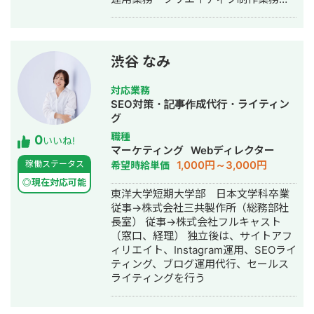
事業部で最年少の支配人となり、新規
行う。インターンの傍ら自身でもアド
出店などを経験 ・副業だったマーケテ
アフィリエイトを行う。 大学を卒業
ィング技術をもって独立 ・個人事業と
後、証券株式会社にて金融商品の新規
して3年で利益8倍を達成。「トソーマ
顧客開拓業務に従事。 新宿支店に配属
株式会社」を設立 ・法人化後も、3年
渋谷 なみ
後、1日300件のテレアポ、個人宅への
連続で150％以上の業績アップを実現
訪問営業を1日100件行う。 証券会社を
【略歴】 2018年〜2021年 ・外壁塗装
対応業務
退職後、広告代理店に転職。金融・不
会社の集客のプロとして個人事業主で
SEO対策・記事作成代行・ライティン
動産業界を中心に月額数百万～数億単
活動 2022年〜 ・トソーマ株式会社
グ
位のリスティング広告・ディスプレイ
代表取締役 >リフォーム業・建設業
職種
0
広告の広告運用を担当。 その後、学生
の集客支援 >SEO事業 >リスティ
いいね!
マーケティング
Webディレクター
時代にインターンしていた広告代理店
ング広告事業 >ホームページ・LP制
1,000円～3,000円
稼働ステータス
希望時給単価
にマネージャーとして入社。5名のマネ
作事業 LINE（無料相談をご希望の方）
ジメント業務・PL管理をしながらプレ
https://s.lmes.jp/landing-
◎現在対応可能
東洋大学短期大学部 日本文学科卒業
イヤーとしても運用業務や新規案件獲
qr/2000788262-7YNDe1MK?
従事→株式会社三共製作所（総務部社
得業務に務める。■経歴・実績・Web
uLand=UGw3dP トソーマ株式会社公
長室） 従事→株式会社フルキャスト
広告で携わった企業の数50件以上 ・月
式サイト https://tosoma.co.jp 無料で
（窓口、経理） 独立後は、サイトアフ
間広告運用費：月額10万～3000万 ■
相談も受け付けています。 興味がある
ィリエイト、Instagram運用、SEOライ
得意なスキル ・WEB広告の総合的な戦
方は、LINEでお気軽にご連絡ください
ティング、ブログ運用代行、セールス
略設計 ・WEB広告の運用コンサルティ
ませ。
ライティングを行う
ング ・GTMによるタグの設定 ・広告
に使用するバナーの制作 ・LPやバナー
などの制作物のディレクション ・LPワ