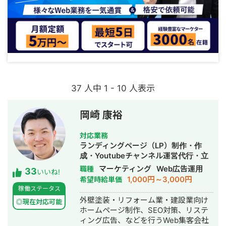
37 人中 1 - 10 人表示
岡崎 康裕
対応業務
ランディングページ（LP）制作・作
成・Youtubeチャンネル運営代行・立
ち上げ・SEO対策・新規事業立上・
マーケティング
Web広告運用
職種
33
いいね!
SNS運用代行・記事作成代行・ライテ
1,000円～3,000円
希望時給単価
ィング・ホームページ制作・作成・バ
稼働ステータス
ナー制作・デザイン・リスティング広
外壁塗装・リフォーム業・建設業向け
◎現在対応可能
告運用代行・オウンドメディア制作・
ホームページ制作、SEO対策、リステ
構築・運用代行・動画制作・動画編集
ィング広告、などを行うWeb集客会社