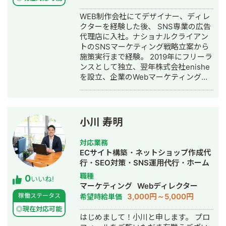
動画編集
WEB制作会社にてデザイナー、ディレ
クターを経験した後、 SNS専業の広告
代理店に入社。ナショナルクライアン
トのSNSマーケティング戦略立案から
施策実行まで経験。 2019年にフリーラ
ンスとして独立、翌年株式会社enishe
を設立、企業のWebマーケティング活
動を支援。 https://enishe.net/
小川 寿明
対応業務
ECサイト構築・ネットショップ作成代
行・SEO対策・SNS運用代行・ホーム
ページ制作・作成
職種
0
いいね!
マーケティング
Webディレクター
3,000円～5,000円
稼働ステータス
希望時給単価
◎現在対応可能
はじめまして！小川と申します。 プロ