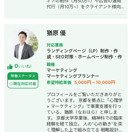
ィアの制作（月50万~）や広告の運用
よろしくお願いいたします。
代行（月10万~）をクライアント様向
けのサービスとして取り扱っていま
す。 SEOと広告の両方得意なので、 新
規立ち上げ時のWEB集客担当や、 既存
のWEB集客の流入元の分析、最適化の
猶原 優
依頼を受ける事が多いです。 WEB集客
に関する無料相談（~30分）を行って
対応業務
いますので、お気軽にお声掛け下さ
ランディングページ（LP）制作・作
い。 【経歴】 古美術品の鑑定・目利き
成・SEO対策・ホームページ制作・作
の習得の為、2003年から4年の住み込
成・リスティング広告運用代行
職種
0
み修行（丁稚奉公）を経て、2007年よ
いいね!
マーケティング
り古美術の買取・販売事業を実店舗で
マーケティングプランナー
稼働ステータス
13年行なっていました。 （需要あるか
5,000円～10,000円
希望時給単価
は謎ですが、現在も古美術品の鑑定・
◎現在対応可能
買取や業者専用オークションへの代理
プロフィールをご覧いただきありがと
出品できます。） 2014年頃から、この
うございます。 京都を拠点に「心理学
古美術事業のWEB集客を目的に、自身
× マーケティング」で事業支援を行っ
でオウンドメディアを立ち上げ、この
ている、猶原（なおはら）と申しま
経験からWEBマーケ、SEO集客のスキ
す。 京都大学卒業後、精神科での臨床
ルを身につけました。 2016年にWEB
経験を経て独立。 人の“心の動き”を深
メディア事業（SEO集客のアフィリエ
く理解した上で組み立てる 戦略設計・
イトサイト）で法人化。 2021年からク