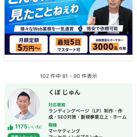
102 件中 81 - 90 件表示
くぼ じゅん
対応業務
ランディングページ（LP）制作・作
成・SEO対策・新規事業立上・ホーム
ページ制作・作成・リスティング広告
職種
1175
いいね!
運用代行
マーケティング
稼働ステータス