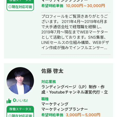
マーケティングプランナー
10,000円～30,000円
希望時給単価
◎現在対応可能
プロフィールをご覧頂きありがとうご
ざいます。 2011年4月～2019年6月ま
で大手通信会社で経理職を経験し、
2019年7月～現在までWEBマーケター
として活動しております。SNS集客、
LINEセールスの仕組み構築、WEBデザ
イン作成が強みでインフルエンサーの
方のLINE構築や整体師の方のコンサル
などの実績がございます。
佐藤 啓太
対応業務
ランディングページ（LP）制作・作
成・Youtubeチャンネル運営代行・立
ち上げ・SEO対策・SNS運用代行・キ
職種
0
いいね!
ャスティング・記事作成代行・ライテ
マーケティング
ィング・ホームページ制作・作成・リ
マーケティングプランナー
稼働ステータス
スティング広告運用代行・動画制作・
3,000円～5,000円
希望時給単価
◎現在対応可能