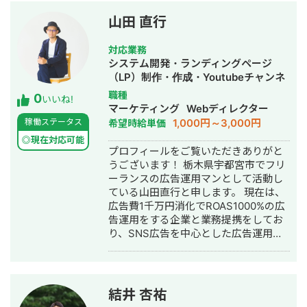
た掛け合わせでのマーケティングファ
ご相談ください】 Webからの集客を強
指輪の案件月150件以上獲得 ◉EC販売
ネルのトータル的な設計により成果を
化したい サイトやLPを「刺さる構成」
（2018年~） ⇒家内の趣味のスライム
山田 直行
実現していく。
で作りたい 広告運用の成果を今より伸
をEC販売のアドバイスで月商150万円
ばしたい マーケティング担当がいない
※家内のセンスが良かった可能性多いに
対応業務
ので伴走してほしい 起業・事業拡大に
あり ◉自社メディア（SEO集客）
システム開発・ランディングページ
向けて戦略を整理したい 「人の心が動
（2019年） ⇒オウンドメディアの売却
（LP）制作・作成・Youtubeチャンネ
く瞬間をつくる」ことを軸に、ただ作
（約2000万円） ◉自社メディア（SEO
ル運営代行・立ち上げ・SEO対策・
職種
0
る・ただ運用するだけでなく、成果に
いいね!
集客）（2020年） ⇒女性向けメディア
SNS運用代行・記事作成代行・ライテ
マーケティング
Webディレクター
つながる本質的な施策をご提案しま
の運営で医療脱毛の案件月150件以上獲
ィング・ホームページ制作・作成・リ
1,000円～3,000円
稼働ステータス
希望時給単価
す。 まずはお気軽にご相談ください。
得 ◉広告運用代行（2021年） ⇒リプ
スティング広告運用代行・動画制作・
◎現在対応可能
レイスでクライアント様の売上5倍 ※ク
動画編集・作曲・AI活用
プロフィールをご覧いただきありがと
ライアント様の商材が良かった可能性
うございます！ 栃木県宇都宮市でフリ
多いにあり ◉広告運用代行（2021年）
ーランスの広告運用マンとして活動し
⇒クリニック様の新規立上げ→半年後
ている山田直行と申します。 現在は、
に月商3000万円 ※クライアント様の商
広告費1千万円消化でROAS1000%の広
材が良かった可能性多いにあり ◉自社
告運用をする企業と業務提携をしてお
メディア（SEO集客）（2021年~2022
り、SNS広告を中心とした広告運用サ
年） ⇒女性向けメディアの運営で美容
ービスを提供しております。 映像ディ
整形の案件月150以上件獲得 ◉自社メ
レクターの知見を生かしたリール広告
ディア（SEO集客）（2022年~2023
が得意で、編集→投稿までワンストッ
年） ⇒女性向けメディアの運営で医療
プで行います。 個人で「広告」「動
脱毛の案件月200件以上獲得 ◉オウン
結井 杏祐
画」のスキルを持っている広告運用マ
ドメディア代行運営（2023年~2024年