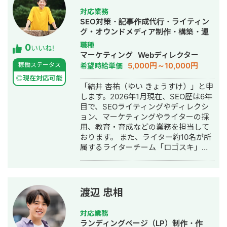
ンは希少であり、「画像広告」よりも
現在） ⇒制作費50万/月で10ヶ月後に
対応業務
「動画広告」の方がより訴求力も強い
月商500~1000万円達成 WEB集客に関
SEO対策・記事作成代行・ライティン
ため、動画広告を検討されている方は
する無料相談（~30分）を行っていま
グ・オウンドメディア制作・構築・運
是非ご相談ください。
すので、お気軽にお声掛け下さい。
用代行
職種
0
いいね!
マーケティング
Webディレクター
5,000円～10,000円
稼働ステータス
希望時給単価
◎現在対応可能
「結井 杏祐（ゆい きょうすけ）」と申
します。2026年1月現在、SEO歴は6年
目で、SEOライティングやディレクシ
ョン、マーケティングやライターの採
用、教育・育成などの業務を担当して
おります。 また、ライター約10名が所
属するライターチーム「ロゴスキ」の
代表を務め、SEO・AIO対策を踏まえた
オウンドメディアのコンテンツ制作を
中心に活動をしております。 以下では
チームのポートフォリオもまとめさせ
渡辺 忠相
ていただいておりますので、あわせて
ご覧いただければ幸いです。 ■略歴
対応業務
2018年3月 立命館大学法学部 卒業
ランディングページ（LP）制作・作