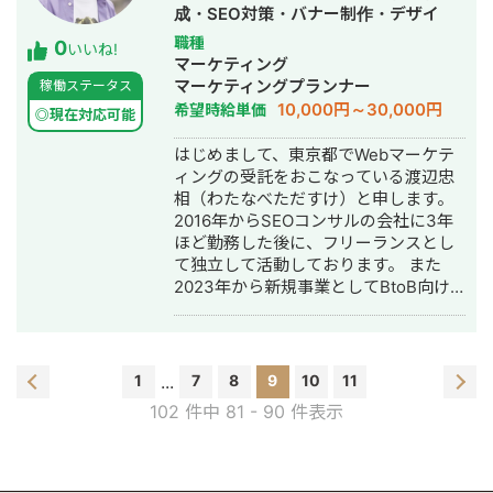
2018年4月 明治安田生命保険相互会
成・SEO対策・バナー制作・デザイ
社の総合職として入社 2021年1月 副
ン・リスティング広告運用代行・オウ
職種
0
業としてSEOライターを始める 2023
いいね!
ンドメディア制作・構築・運用代行
マーケティング
年1月 フリーランスライターとして独
マーケティングプランナー
稼働ステータス
立 2023年6月 ライターチームを結成
10,000円～30,000円
希望時給単価
現在に至る ■保有する資格 ・消費生活
◎現在対応可能
アドバイザー ・FP技能検定2級、AFP
はじめまして、東京都でWebマーケテ
・生命保険販売資格 複数（一般課
ィングの受託をおこなっている渡辺忠
程、応用課程、変額過程など） ・損害
相（わたなべただすけ）と申します。
保険販売資格 複数（基礎、火災、傷
2016年からSEOコンサルの会社に3年
害） ・情報保護オフィサー ・コンプラ
ほど勤務した後に、フリーランスとし
イアンス・オフィサー ・ビジネス法務
て独立して活動しております。 また
検定 ■実績 SEOライターとして累計
2023年から新規事業としてBtoB向け
4,000本以上の記事に携わらせていただ
ホワイトペーパーのポータルサイト
きました。構成作成から執筆、入稿ま
https://bizful.net/ を立ち上げまして、
での基本業務はもちろんのこと、ディ
現在は受託案件と並行しながらこちら
レクションやKW選定、メディア構築な
の運営もおこなっております。
どの幅広い分野での業務対応も可能で
1
...
7
8
9
10
11
す。 略歴や資格の記載にもあるように
102 件中 81 - 90 件表示
金融関係の知見・経験があるため、金
融ジャンルが最も得意です。その他ジ
ャンルも徹底したリサーチや競合分析
をおこないますので、お任せくださ