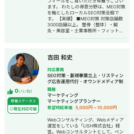
フィールをご覧いただき有難うござい
ます。 わたしの得意分野は、MEO対策
を軸としたローカルSEO対策全般で
す。 【実績】 ■MEO対策 対策店舗数
3000店舗以上。 整骨（整体）・鍼
灸・美容室・士業事務所・フィットネ
スジム・病院・雑貨小売・害虫駆除・
何でも屋・お花屋などの、個人店か
ら、 数十店舗～1000店舗規模の多店舗
展開されている企業様の実績も多数ご
吉田 和史
ざいます。 【特徴・強み】 ■成果実
績：対策後、IMPが伸びなかった店舗
対応業務
様は1店舗もございません。※IMPの数
SEO対策・新規事業立上・リスティン
値＝売上直結ではございませんが、ほ
グ広告運用代行・オウンドメディア制
とんどのcaseで全ての販促施策に好影
作・構築・運用代行
職種
0
響が出る結果に繋がっております。
いいね!
マーケティング
■Google利用規約を遵守すること。い
マーケティングプランナー
稼働ステータス
ままでのMEO業界は、強引な営業手法
5,000円～10,000円
希望時給単価
などにより、クライアント側の印象が
◎現在対応可能
大変悪く、実際にもGoogle規約違反ス
Webコンサルティング、Webメディア
レスレ、もしくは明確に違反を認識し
運営をしている「LISH株式会社」経
た状態での急場しのぎの対策が横行し
営。Webコンサルタントとして、ベン
ております。弊社は大型クライアント