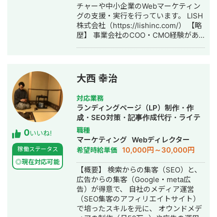
チャーや中小企業のWebマーケティン
との取引があることもありますが、
グの支援・実行を行っています。 LISH
Google規約に則って対策項目を組み立
株式会社（https://lishinc.com/） 【略
てておりますので、安心してご依頼い
歴】 事業会社のCOO・CMO経験があ
ただける ■どの競合様もしていない/で
り、経営者視点から戦略立案、コンサ
きない対策項目が多数ございます。 業
ルティングを実施。 ・RIZAP ENGLISH
界における一般的なMEO対策はツール
株式会社取締役 ・noteE株式会社取締
利用が基本で、もう一歩踏み込んだ対
役COO ・MeRISE株式会社執行役員
策が必要と感じております。つまりは
大西 幸治
CMO ※現在の活動ではありません。 現
実行支援にあたる対策に強みを持って
在は、店舗系ビジネスの戦略設計、マ
おり、サポート体制も盤石です。
対応業務
ーケティング支援並びに上場関連会社
■MEO対策（Google）のみならず、ヤ
ランディングページ（LP）制作・作
のWebマーケティング支援をしていま
フーやその他ローカル施策も総合的に
成・SEO対策・記事作成代行・ライテ
す。 【その他】 自社でホワイトニング
お話できます。 サイテーション対策や
ィング・リスティング広告運用代行・
職種
0
サロン経営をしています。 ホワイトニ
実店舗の看板に関することまで、地域
いいね!
オウンドメディア制作・構築・運用代
マーケティング
Webディレクター
ングカフェ熊本店
における認知度や知名度向上を多面的
行
10,000円～30,000円
稼働ステータス
希望時給単価
（https://whiteningcafe.jp/kumamoto/）
にサポートできます。 ----------------
-------------------------------------
◎現在対応可能
【概要】 検索からの集客（SEO）と、
--------------- ご相談から報酬が発生
広告からの集客（Google・meta広
することはございませんので、 まずは
告）が得意で、 自社のメディア運営
お気軽にご相談いただければと思いま
（SEO集客のアフィリエイトサイト）
す。 代理店スタイルでのお取引も可能
で培ったスキルを元に、 オウンドメデ
ですので、ご興味あればDMください。