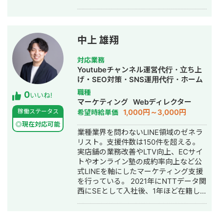
Web制作・広告運用 を強みに、2020
ライアン様向けのサービス（広告運用
年に株式会社OWNLIFEを設立しまし
代行業）を開始し、 2023年からは自
た。 これまでに多種多様なクライアン
社のメディア運営で培ったSEOのスキ
トの課題と向き合い、成果につながる
ルを活かし、オウンドメディア代行運
中上 雄翔
マーケティング支援を行ってきまし
営も開始しました。 【経験】 ◉自社メ
た。 さらに同年、ペット火葬事業を行
ディアは、ブライダル・ペット・車・
対応業務
う「合同会社ペットフル」を立ち上
美容整形・医療脱毛・不動産・金融ジ
Youtubeチャンネル運営代行・立ち上
げ、年間6,000件超のご家族様のお別れ
ャンルの経験があります。 ◉広告運用
げ・SEO対策・SNS運用代行・ホーム
をサポート。 高い顧客満足度と事業成
代行は、美容クリニック・医療脱毛・
ページ制作・作成・動画制作・動画編
職種
0
長を実現し、2024年に事業売却まで経
不動産・金融の経験があります。 ◉オ
いいね!
集
マーケティング
Webディレクター
験しています。 現在は、全国で経営者
ウンドメディア運用代行は、不動産・
1,000円～3,000円
稼働ステータス
希望時給単価
コミュニティを展開する株式会社
金融の経験があります。 【実績】 ◉自
KotoMeetの取締役として事業運営を行
社メディア（SEO集客）（2017年~）
◎現在対応可能
業種業界を問わないLINE領域のゼネラ
いながら、企業のマーケティング支
⇒自社メディア運営（複数サイト）で
リスト。支援件数は150件を超える。
援・Web制作・広告運用のご相談を承
月500PV ◉自社メディア（SEO集客）
実店舗の業務改善やLTV向上、ECサイ
っております。 【提供できる価値】 心
（2018年） ⇒ペットメディアの運営で
トやオンライン塾の成約率向上など公
理学に基づく訴求設計・ライティング
ドッグフードの案件月100件以上獲得
式LINEを軸にしたマーケティング支援
成果に直結するWebサイト / LP制作
◉自社メディア（SEO集客）（2018
を行っている。 2021年にNTTデータ関
Google広告・Meta広告などの運用改
年） ⇒車メディアの運営で車買取査定
西にSEとして入社後、1年ほど在籍し
善 事業成長させるためのマーケティン
の案件月300件獲得 ◉自社メディア
独立。
グ戦略全体設計 コミュニティ運営・商
（SEO集客）（2017年~2022年） ⇒ブ
”SEO×LINE”、”YouTube×LINE”といっ
品設計のアドバイス 【こんな方はぜひ
ライダルメディアの運営で結婚式場・