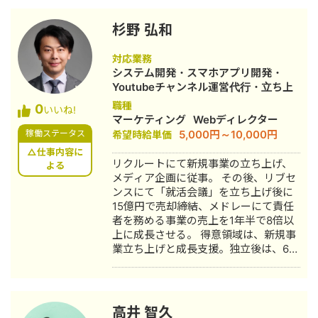
参画（2020年〜）： 社員数40名以上
支援しております。 ＊＊企業サイト
の組織を構築し、累計2,000社以上の企
URL＊＊ https://forumyu.co.jp/
杉野 弘和
業支援を達成。 組織成長と経営戦略の
策定に貢献。 ▼フリーランス・個人事
対応業務
業主（2024年4月〜現在） デジタルマ
システム開発・スマホアプリ開発・
ーケ・営業・採用・事業企画を横断し
Youtubeチャンネル運営代行・立ち上
て“集客→受注→採用→事業拡大”までを
げ・SEO対策・新規事業立上・オウン
職種
0
一気通貫で支援。 M&A／会社売却プロ
いいね!
ドメディア制作・構築・運用代行・動
マーケティング
Webディレクター
ジェクトでは事業統括責任者を担う。
画制作・動画編集・営業代行
5,000円～10,000円
稼働ステータス
希望時給単価
【主な業務領域】 ・デジタルマーケ支
援：戦略設計、広告運用、SEO/コンテ
△仕事内容に
リクルートにて新規事業の立ち上げ、
よる
ンツ、効果測定と改善 ・セールス支
メディア企画に従事。 その後、リブセ
援：戦略設計、インサイドセールス設
ンスにて「就活会議」を立ち上げ後に
計、パイプライン管理 ・採用支援（ウ
15億円で売却締結、メドレーにて責任
ェブ採用特化）：採用戦略、母集団形
者を務める事業の売上を1年半で8倍以
成、候補者体験の設計・改善 ・経営/事
上に成長させる。 得意領域は、新規事
業企画支援：KPI設計、事業計画・実行
業立ち上げと成長支援。独立後は、6事
PM、アライアンス推進 ・ウェビナー
業のPMFに貢献。”外注”ではなく、事
支援：テーマ設計、集客導線、運営、
業の”コアメンバー”として活動。
リード活用設計 「集客〜受注〜採用〜
事業化」を仕組み化して、最短距離で
成果に接続する実行型パートナーとし
高井 智久