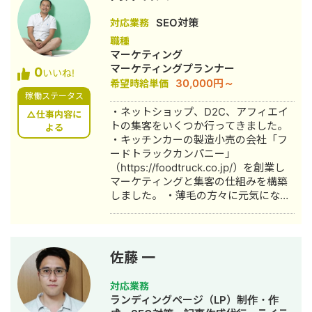
て活動中！ ■Web解析士資格保有 ■薬
機法管理者資格保有 ■趣味 #食べ歩き
SEO対策
対応業務
#ゴルフ #サウナ #バスケ #アクアスロ
職種
ン
マーケティング
マーケティングプランナー
0
いいね!
30,000円～
希望時給単価
稼働ステータス
・ネットショップ、D2C、アフィエイ
△仕事内容に
トの集客をいくつか行ってきました。
よる
・キッチンカーの製造小売の会社「フ
ードトラックカンパニー」
（https://foodtruck.co.jp/）を創業し
マーケティングと集客の仕組みを構築
しました。 ・薄毛の方々に元気になっ
てもらうためのメディア「ハゲラン
ド」（https://hageeee.com/）を運営
しています。
佐藤 一
対応業務
ランディングページ（LP）制作・作