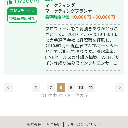
1175
210%までUP（約1年間） ②ロケーシ
いいね!
運用代行
マーケティング
ョンマーケティング事業会社（B2B）
マーケティングプランナー
稼働ステータス
・目的：受注確度の高いリード獲得数
10,000円～30,000円
希望時給単価
UP ・主な施策内容： └カスタマー
◎現在対応可能
ジャーニーの設計 └オウンドメディ
プロフィールをご覧頂きありがとうご
ア企画/制作ディレクション └セミナ
ざいます。 2011年4月～2019年6月ま
ー企画の立案 └広告運用/LPO ・成
で大手通信会社で経理職を経験し、
果 └獲得リード数（全体）：1600%
2019年7月～現在までWEBマーケター
までUP（10→160件） └獲得リード
として活動しております。SNS集客、
数（SEO経由）：0→20件 └獲得リ
LINEセールスの仕組み構築、WEBデザ
ード数（広告経由）：約410%まで
イン作成が強みでインフルエンサーの
UP（5→30件） └獲得リード数（セ
方のLINE構築や整体師の方のコンサル
ミナー経由）：約350%まで
などの実績がございます。
UP(20→70件） └獲得リード数（リ
ード創出サービス経由）：0→40件
■SEO対策 ①歯科ポータルサイト ・
1
...
7
8
9
10
11
対策KW：歯医者 〇〇(地名) ・サイト
101 件中 71 - 80 件表示
訪問数：300,000UP（約4ヵ月間） ②
医療情報検索サイト ・対策KW └エ
ーラスダンロス症候群(6,800)：圏外
→5位 └モンドール病(1,900)：圏外
→3位 ・月間セッション数：
運営会社
利用規約
プライバシーポリシー
0→300,000（約2年間） ③イラスト