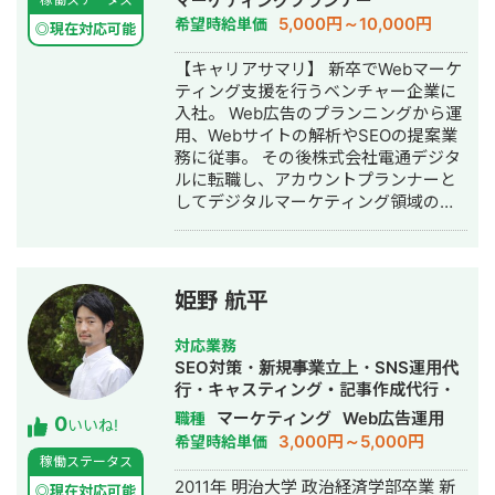
マーケティングプランナー
5,000円～10,000円
希望時給単価
◎現在対応可能
【キャリアサマリ】 新卒でWebマーケ
ティング支援を行うベンチャー企業に
入社。 Web広告のプランニングから運
用、Webサイトの解析やSEOの提案業
務に従事。 その後株式会社電通デジタ
ルに転職し、アカウントプランナーと
してデジタルマーケティング領域の企
画提案と運用に従事。 独立後はフリー
ランスとしてコンサルティング案件や
企業の広告集客支援を行い、Web広
告、SEOからペルソナ設計、DX支援ま
姫野 航平
で、デジタルマーケティングのフルフ
ァネル最適化支援に取り組んでいる。
対応業務
【経験プロジェクト】 マーケティング
SEO対策・新規事業立上・SNS運用代
支援会社・広告代理店時代では広告を
行・キャスティング・記事作成代行・
中心とした顧客のマーケティング課題
ライティング・事務代行・リスティン
マーケティング
Web広告運用
職種
0
に対して提案業務、実際の運用進行の
いいね!
グ広告運用代行・オウンドメディア制
3,000円～5,000円
希望時給単価
プロジェクトに関わる。経験プロジェ
作・構築・運用代行・営業代行
稼働ステータス
クトは以下の通り ・アパレル：ECサイ
2011年 明治大学 政治経済学部卒業 新
トの解析とWeb広告の運用 ・広告代理
◎現在対応可能