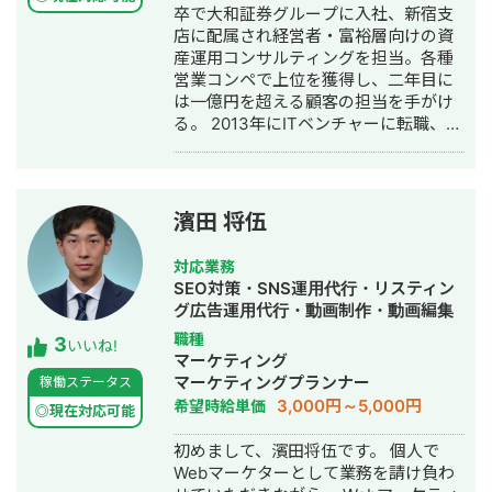
卒で大和証券グループに入社、新宿支
店：問い合わせ増加目的によるブログ
店に配属され経営者・富裕層向けの資
記事の拡充 ・司法書士事務所：成約確
産運用コンサルティングを担当。各種
度を上げるためのマーケティングファ
営業コンペで上位を獲得し、二年目に
ネルの強化 ・テーマパーク：新アトラ
は一億円を超える顧客の担当を手がけ
クション、イベントの認知施策 ・日用
る。 2013年にITベンチャーに転職、社
品メーカー：サイト流入強化と企業ブ
内ベンチャーで広告代理事業を立ち上
ランディング施策 ・製薬会社A：競合
げ、スマートフォン広告の企画営業を
コンペにおける戦略思案と資料作成 ・
開始。東証一部企業から、上場系メガ
製薬会社B：通販での購入目的における
ベンチャーまでゼロから開拓。クライ
Web広告の運用 その後フリーランスと
濱田 将伍
アントのCPAを従来の半分以下に抑え
して活動。経験プロジェクトは以下の
る施策を編み出し、立ち上げ数ヶ月で
通り 化粧品：DXにおけるコミュニケー
対応業務
月商1,000万円を突破。 その後友人とto
ション設計 ・クリニック：来院数向上
SEO対策・SNS運用代行・リスティン
Cの美容系アプリを手がけるスタート
のためのWeb広告の運用 ・スーツメー
グ広告運用代行・動画制作・動画編集
アップを創業し取締役COOに就任。創
カー：来店予約促進のためのWeb広告
職種
3
業二年間で合計約１億円の資金調達を
の運用 ・マーケティングSaaS：Meta
いいね!
マーケティング
実施するとともに、従業員数も5倍の組
広告でのリスト獲得 ・人材紹介：
マーケティングプランナー
稼働ステータス
織に拡大。 2017年末から自身でWEB
IndeedやAir WORKでの求人獲得 ・日
3,000円～5,000円
希望時給単価
マーケティングの会社を創業、フリー
用品メーカー：GA4を活用したサイト
◎現在対応可能
ランスチームとともに、100を超えるク
解析と定点観測体制の構築 ・学習塾：
初めまして、濱田将伍です。 個人で
ライアントのマーケティングサポート
無料体験応募増加を目的としたMEOと
Webマーケターとして業務を請け負わ
を展開中。得意領域はSNS運用、ディ
Web広告の運用 ・シェアオフィス：新