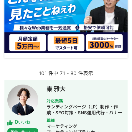
101 件中 71 - 80 件表示
東 雅大
対応業務
ランディングページ（LP）制作・作
成・SEO対策・SNS運用代行・バナー
制作・デザイン・リスティング広告運
職種
0
いいね!
用代行・採用代行
マーケティング
稼働ステータス