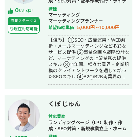
成・SEO対策・記事作成代行・ライテ
ィング・ホームページ制作・作成・リ
職種
0
いいね!
スティング広告運用代行
マーケティング
マーケティングプランナー
稼働ステータス
5,000円～10,000円
希望時給単価
◎現在対応可能
【強み】 ①SEO・広告運用・WEB解
析・メールマーケティングなど多彩な
サービス提供 ②事業企画や戦略設計な
ど、マーケティングの上流業務の提供
スキル ③11年間、様々な業界・企業規
模のクライアントワークを通して培っ
たSEOスキル ④B2C/B2B両業界の対
応実績 【実績】 ■ ①オンラインのイ
ラスト学習事業会社（B2C） ・目的：
サービス登録者数UP ・主な施策内容：
└オウンドメディアにおけるSEO設
くぼ じゅん
計の改善 └オウンドメディア→サー
ビスサイトへの導線強化 └サービス
対応業務
サイトのUI/UX改善 └メルマ
ランディングページ（LP）制作・作
ガ/twitter/LINE配信によるナーチャリ
成・SEO対策・新規事業立上・ホーム
ング設計 ・成果：月間登録者数：
ページ制作・作成・リスティング広告
職種