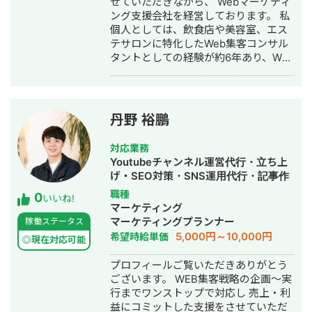
せていただきながら、 Webマーケティ
スプレイ広告、リスティング、インフ
規事業のマーケティング支援。ペルソ
ング支援会社を経営しております。 私
ルエンサーマーケティング 現在まで上
ナ構築とそれに対するコミュニケーシ
個人としては、飲食店や美容室、エス
場企業をはじめとした100社以上の支援
ョン設計、クリエイティブ制作
テサロンに特化したWeb集客コンサル
実績があり、今までのノウハウを全て
タントとしての経験が約6年あり、Web
お伝え致します！ また同時にフリーで
販促の戦略設計から実行支援まで承っ
芸能活動をしており、SUITS2や半沢直
ております。 クライアントは東証プラ
樹に一部出演。海外の芸能事務所とも
イム上場の大手企業様から個人事業様
提携し、自身のマーケティングにも注
まで、20社超、約90店舗の支援実績が
力している。
丹野 裕鵬
あります。 販促全体の戦略設計におい
ては、SEO、広告戦略、媒体戦略、
対応業務
SNS運用、オウンドメディア運用、各
Youtubeチャンネル運営代行・立ち上
指数分析、改善提案まで対応可能で
げ・SEO対策・SNS運用代行・記事作
す。 ・そもそも何をやって集客してい
成代行・ライティング・ホームページ
職種
0
けば良いかわからない ・幅広い媒体・
いいね!
制作・作成・バナー制作・デザイン・
マーケティング
業界に理解のある人にお願いしたい ・
リスティング広告運用代行・オウンド
マーケティングプランナー
稼働ステータス
手間を減らしたいからWeb業務は一つ
メディア制作・構築・運用代行・動画
5,000円～10,000円
希望時給単価
の会社にまるっとお願いしたい このよ
◎現在対応可能
制作・動画編集
うにお考えの方は、ぜひ一度ご相談く
プロフィールご覧いただきありがとう
ださい。 貴社・サービスのWeb施策に
ございます。 WEB集客戦略の企画〜実
関して客観的な目線を踏まえつつ、ご
行までワンストップで対応し 売上・利
要望に合わせて提案させていただきま
益にコミットした支援をさせていただ
す。 「クライアント様の売上に直結す