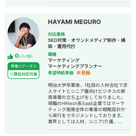
会社エクスコア（2013年4月〜2024年
ルで支援させていただくことで、確実
昨対比120％達成 ・デート系メディア
3月） 共同創業者 & 取締役 広告運用部
な成果に繋げていきます。 ③BtoB領
Instagram運用 フォロワー数 約10,000
門の立ち上げ： Google広告・Yahoo!
域/住宅・不動産領域に強み BtoB領
人獲得(0から立ち上げ約1年で達成) ・
広告の営業活動からスタートし、広告
域、住宅・不動産領域の集客支援実績
地方ローカルエリア 高級フレンチ業態
HAYAMI MEGURO
運用部門を新設。 ROI改善を目指した
が多数のため 特に同業界は、マーケッ
Instagram運用 フォロワー数 約4,000
支援を通じて顧客満足度を向上。 マネ
トに即した戦略立案が可能です。
人獲得(運用期間 2年間) ・大手美容商
対応業務
ジメント経験： 20名以上のメンバーを
SEO、SNS、広告運用、コンテンツマ
材ブランド LINE運用 2022年四半期 売
SEO対策・オウンドメディア制作・構
率いる組織マネジメントを実施。役職
ーケティング、ウェビナー企画、マー
上昨対 112%達成 ・嗜好品ブランド
築・運用代行
のない若手メンバーのみならず、 役職
ケティングオートメーション、インサ
LINE運用 売上目標対比 130%達成
職種
0
付きのマネジメント層を管理し、業務
イドセールス構築、WEB制作など、支
いいね!
マーケティング
効率化や目標達成に向けた戦略を推
援内容としても多岐に渡ります。 【 経
マーケティングプランナー
稼働ステータス
進。 リーダー層の育成やチームビルデ
歴 】 リクルートにて、大手〜中小企業
未登録
希望時給単価
ィングを通じて、持続可能な組織運営
まで100社以上の集客コンサルティン
◎現在対応可能
を実現。 WEBコンサルティング部門の
グ、新規事業開発、事業企画に従事。
明治大学卒業後、1社目の人材会社で求
立ち上げ（2018年〜）： 広告運用にと
その後、リクルート・電通のジョイン
人サイトとシニア層向けビジネスの新
どまらず、SEO/MEO・WEBサイト制
トベンチャーのマーケティング責任者
規事業の立ち上げをしておりました。
作・動画制作・データ分析を含む 包括
として 広告運用、オウンドメディア立
現職のHRtech系SaaS企業ではマーケ
的なWEBコンサルティングサービスを
ち上げ、SEO施策、インサイドセール
ティング施策全体の集客の戦略設計か
提供。 オウンドメディア「Webma」
ス構築、マーケティングオートメーシ
ら実行をマネジメントしております。
の立ち上げ： 自社メディアを成長さ
ョン構築、イベント企画など 戦略設
業界としては人材、シニア/介護、
せ、毎月インバウンドの反響を生み出
計〜実行〜成果創出までを一貫して推
HRtech(SaaS)の経験がございます。
す集客基盤を構築。 初年度から3年間
進。 現在は独立し WEBマーケティン
で売上349%増加！ 取締役として経営
グの戦略立案から実行までを一括して