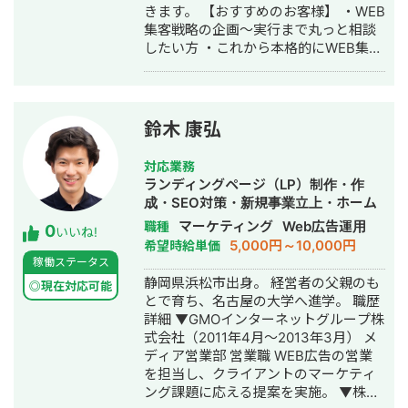
きます。 【おすすめのお客様】 ・WEB
るご提案と、実務を請け負う総合パー
集客戦略の企画〜実行まで丸っと相談
トナー」として、誠心誠意でお力添え
したい方 ・これから本格的にWEB集客
いたします。 ＜経歴＞ ・2015年4月：
を強化していきたい方 ・現状の集客施
東京スター銀行に入行 約3年間、個人
策がうまくいっていない方 【特徴】
顧客の資産運用コンサルティング営業
①集客戦略立案〜実行までの一括で対
に従事 取扱商材：投信、外貨、保険、
応 集客戦略企画、施策実行、分析・改
相続関連など ・2018年11月：株式会社
鈴木 康弘
善、までトータルでサポートさせてい
CS-Cに入社(Webマーケティングコン
ただきます。一括対応することで、成
サル会社) Webマーケティングコンサル
対応業務
果創出を実現することはもちろん、企
タントとして、飲食店や美容室、美容
ランディングページ（LP）制作・作
業様側の発注コスト、コミュニケーシ
サロン等の店舗を運営する事業者様の
成・SEO対策・新規事業立上・ホーム
ョンコストの低減にも繋がります。 ②
Web集客コンサルタントとして従事
ページ制作・作成・バナー制作・デザ
マーケティング
Web広告運用
職種
0
マーケティングDX支援にも対応（デー
Web集客のプランニング提案から媒
いいね!
イン・リスティング広告運用代行・オ
5,000円～10,000円
希望時給単価
タ取得・分析の体制整備） 集客で成果
体、広告、PR、SNS、SEO、MEO、オ
ウンドメディア制作・構築・運用代
稼働ステータス
を上げるためには、施策の効果分析を
ウンドメディアの運用などの実行支
行・営業代行
静岡県浜松市出身。 経営者の父親のも
通して、日々改善を繰り返していく必
援、ディレクションまで対応 ・2021年
◎現在対応可能
とで育ち、名古屋の大学へ進学。 職歴
要があります。 一方で、「データの取
7月：Webマーケター兼Webディレク
詳細 ▼GMOインターネットグループ株
得」「分析体制」などが整っておら
ターとして独立 東証プライム上場企業
式会社（2011年4月〜2013年3月） メ
ず、集客施策を実施しても「成果の良
様から個人事業様まで幅広くご支援 ・
ディア営業部 営業職 WEB広告の営業
し悪しが判断できない」というケース
2022年6月：法人化 チーム体制の構築
を担当し、クライアントのマーケティ
は非常に多いのが実態です。 CRMの設
＜簡易実績＞ ・大手電子機器メーカー
ング課題に応える提案を実施。 ▼株式
計や構築のサポートも含めて、トータ
様 Instagram運用 WEBサイト 遷移数