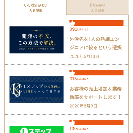
PV
いいね!
が多い
が多い
人気記事
人気記事
392
いいね！
外注先を1人の熟練エン
ジニアに絞るという選択
肢
2026年5月13日
313
いいね！
お客様の売上増加＆業務
効率をサポートします！
2020年8月8日
130
いいね！