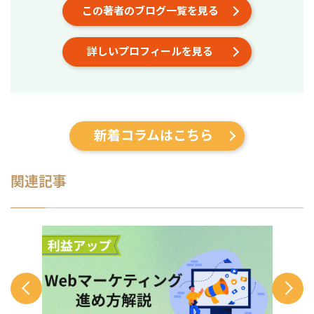
■経歴・職歴 2020年6月〜 Webマー
この著者のブログ一覧を見る
ケ支援会社（当時社員7名）にインター
ンとして参画し、案件獲得に向けた自
詳しいプロフィールを見る
社集客（SEO・Web広告運用・LP制
作・YouTubeチャンネル運用・メール
マーケティング等）を担当。 2022年3
月 名古屋大学理学部数学科卒。 2022
年4月〜 Webマーケ会社勤務。人材
系クライアントを主に担当。 2024年11
新着コラムはこちら
月 これまでの経験を活かして独立し、
株式会社プラマーケを設立。 ホームペ
ージ：https://plumarke.co.jp/ ■実績
（※一部抜粋） #広告運用 ・出張買取
関連記事
サービスにて、ROAS350%など、好調
な事例が複数あり。 ・StockSun営業
代行サービス「カリトルくん」、
StockSunサロンの広告運用を担当。
・ベンチャー企業~大手企業のWebマ
ーケティング支援に携わり、Web広告
運用、LP制作を担当。費用対効果を
1.5〜2倍に改善するなど多数。 #SEO
・インターン先にて自社サイトのSEO