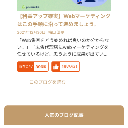
対策を1人で担当し、月間アクセス数を
約7倍(3,000→約22,000)、月間問い合
わせ件数を1件から4〜5件まで成長。
【利益アップ確実】Webマーケティング
・人材系SEOメディアにてKW「商標名
はこの手順に沿って進めましょう。
+評判」で1位、「転職エージェント お
すすめ」で10位以内を獲得。
2021年12月30日
梅田 浩夢
#YouTube ・法人向けYouTubeチャン
「Web集客をどう始めれば良いのか分からな
ネル運営に立ち上げ時から携わり、チ
い。」「広告代理店にwebマーケティングを
ャンネル登録者数4,000人、月間商談獲
得10〜15件達成。 →企画、台本作成、
任せているけど、思うように成果が出ていな
撮影、編集、分析全て担当。 ■ 主な経
い。」最近こうい
験業界 ・買取サービス ・不用品回収
396
19
現在のPV
回
いいね！
・人材紹介：toC/toBいずれも経験あり
・営業代行 ・SaaS ・広告代理店 ・飲
食店 ・官公庁
このブログを読む
人気のブログ記事