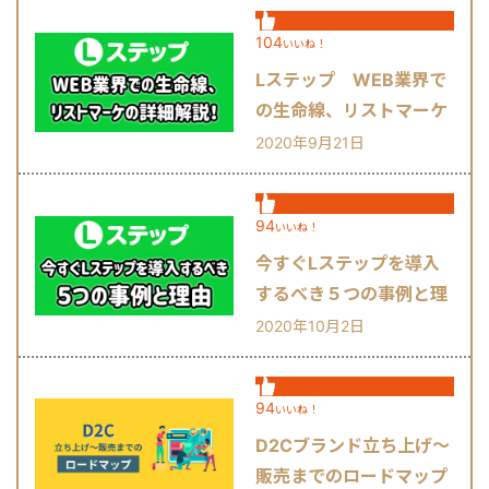
104
いいね！
Lステップ WEB業界で
の生命線、リストマーケ
の詳細解説！
2020年9月21日
94
いいね！
今すぐLステップを導入
するべき５つの事例と理
由
2020年10月2日
94
いいね！
D2Cブランド立ち上げ～
販売までのロードマップ