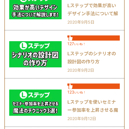
Lステップで効果が高い
デザイン手法について解
説します！
2020年9月5日
127
いいね！
Lステップのシナリオの
設計図の作り方
2020年9月2日
123
いいね！
Lステップを使いセミナ
ー参加率を上昇させる魔
法のテクニック3選！
2020年9月12日