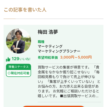
この記事を書いた人
梅田 浩夢
職種
マーケティング
マーケティングプランナー
3,000円～5,000円
希望時給単価
129
いいね!
稼働ステータス
買取サービスの集客が得意です。 「貴
金属をなかなか掘り起こせない」 「毎
◎現在対応可能
回相見積もりで負けて売上が伸びな
い」 「集客が上手くいっていない」 と
お悩みの方、お力添え出来る自信があ
ります。 お気軽にご相談いただけると
嬉しいです。 ■出張買取サービスの集
客成功事例 https://freelance-
meikan.com/freelance/355/blog/1175