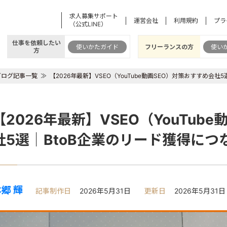
求人募集サポート
運営会社
利用規約
プラ
（公式LINE）
仕事を依頼したい
使いかたガイド
フリーランスの方
使い
方
ブログ記事一覧
【2026年最新】VSEO（YouTube動画SEO）対策おすすめ会
【2026年最新】VSEO（YouTub
社5選｜BtoB企業のリード獲得につ
郷 輝
記事制作日
2026年5月31日
更新日
2026年5月31日