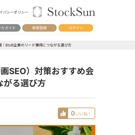
イバシーポリシー
かたガイド
新規登録
ログイン
社5選｜BtoB企業のリード獲得につながる選び方
e動画SEO）対策おすすめ会
ながる選び方
0
いいね！