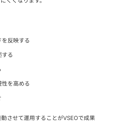
りにくくなります。
ドを反映する
述する
る
遊性を高める
ぐ
動させて運用することがVSEOで成果