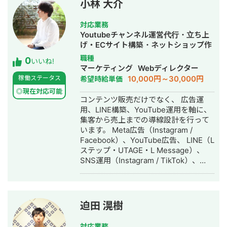
小林 大介
ませんか？ 【こんな方におすすめ】 ・
ウェブを作ってから放置してしまって
対応業務
いる方 ・セカンドオピニオンとして、
Youtubeチャンネル運営代行・立ち上
WEB広告やウェブサイトのアクセスデ
げ・ECサイト構築・ネットショップ作
ータを分析して欲しい方 ・広告運用や
成代行・SNS運用代行・リスティング
職種
0
ウェブ制作・運用に関わっていて、ア
いいね!
広告運用代行・動画制作・動画編集・
マーケティング
Webディレクター
ウトソースで依頼したい方 【今だけ特
AI活用
10,000円～30,000円
稼働ステータス
希望時給単価
典♪】 こちらのページからお問い合わ
せいただけ方、毎月先着3名様に無料で
◎現在対応可能
コンテンツ販売だけでなく、 広告運
WEBサイトの分析レポートを作成しま
用、LINE構築、YouTube運用を軸に、
す。 連絡の際に「名鑑見たよ」とご一
集客から売上までの導線設計を行って
報ください。 【詳細プロフィール】
います。 Meta広告（Instagram /
BtoB企業のマーケティング支援をして
Facebook）、YouTube広告、 LINE（L
います。 大手・エンプラ系事業会社で
ステップ・UTAGE・L Message）、
の経験が豊富です。 ・GA4等データを
SNS運用（Instagram / TikTok）、
基にしたWEBコンテンツ改善提案 ・
MEOまで対応可能です。 これまでに、
MAツールを活用した営業支援・シナリ
・パーソナルジムで広告費4万円 → 新
オ設計 ・オウンドメディア活用支援
規12名集客 ・飲食店のInstagram広告
（記事/動画/ホワイトペーパー等）のコ
でフォロワー単価49円を実現 ・手相チ
ンテンツ制作～問い合わせ設計 【経
迫田 滉樹
ャンネル：動画2本で収益化 ・スピリ
歴】 [ 2025/1 - 現在 ] 株式会社
チュアルチャンネル：動画4本で収益化
WebHawkEye 代表取締役 ・ウェブ解
対応業務