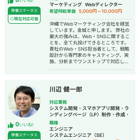
いいね!
制作・作成・バナー制作・デザイン・
マーケティング
Webディレクター
び悩んでいる方 ・広告運用をしてお
リスティング広告運用代行・オウンド
5,000円～10,000円
稼働ステータス
希望時給単価
り、CVR改善・LPOまで任せたい方 ・
メディア制作・構築・運用代行
デザインだけでなく、構成・導線から
◎現在対応可能
沖縄でWebマーケティング会社を経営
提案してほしい方 ・代理店・制作会社
しています。金城と申します。 弊社の
で、スピード感のある外部パートナー
最大の強みは、Web・SNSに関するこ
を探している方 ・作って終わりではな
とを、全て丸投げできるところです。
く、改善前提で伴走してくれる制作者
貴社のWeb・SNS担当者として、戦略
を求めている方 ■お客様からいただく
設計から専門家のキャスティング、実
声 ・他社と比べ修正スピードが断然早
施、分析までワンストップで対応しま
く、意図をすぐに汲み取ってもらえた
す。 また、Webを包括的に見れるから
・デザインだけでなく、数値視点での
こそ貴社の目的に合わせて最も効果の
提案が非常に助かった ・広告全体を理
高い施策をご提案可能です。 投資コス
解したうえで制作してくれるのが印象
ト以上の成果を出すことをお約束して
的 ■ポートフォリオ
川辺 健一郎
います。 おかげさまで継続利用率は
https://fori.io/webdesign-kagoshima
90%超えです。 ご相談からお見積もり
※クライアント様との契約上の都合によ
対応業務
まで完全無料。強引な勧誘等も一切い
り、掲載できるものに限ります。 「作
システム開発・スマホアプリ開発・ラ
たしませんので、まずはお気軽にお問
って終わり」ではなく、 成果が出るま
ンディングページ（LP）制作・作成・
い合わせください。 「頼んでよかっ
で伴走するWeb制作者としてご支援し
ECサイト構築・ネットショップ作成代
職種
0
た」と思ってもらえる成果を出しま
ます。 要件が固まっていない段階でも
いいね!
行・SEO対策・事務代行・ホームペー
エンジニア
す。
問題ありません。 メール・DMにてお
ジ制作・作成・バナー制作・デザイ
システムエンジニア（SE）
稼働ステータス
気軽にご相談ください。
ン・ロゴデザイン・作成・リスティン