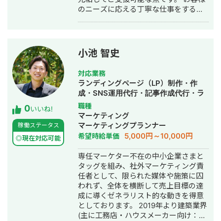
な立場から8年以上にわたりWebマーケ
のニーズに応える丁寧な仕事をするこ
ティングに従事し、500以上の広告ア
とを心掛けていますので、よろしくお
カウントのコンサルティングを行い、
願い致します。 以下経歴です。 2018年
Webサイト集客、コンバージョン獲
4月：青山学院大学 経済学部入学 2020
得、CRM領域までを一貫して提案でき
年8月：アウモ株式会社でライターとし
るスキルが強み。
小池 智史
てインターンを行う 2021年1月：個人
事業主(屋号：オークス)開業。WEBメ
対応業務
ディアを立ち上げ月間約60万PVまで成
ランディングページ（LP）制作・作
長 2023年4月：株式会社サイバーエー
成・SNS運用代行・記事作成代行・ラ
ジェントへ新卒入社 2024年2月：株式
イティング・ホームページ制作・作
職種
0
会社オークスを設立
いいね!
成・バナー制作・デザイン・ロゴデザ
マーケティング
イン・作成・リスティング広告運用代
マーケティングプランナー
稼働ステータス
行・動画制作・動画編集・AI活用
5,000円～10,000円
希望時給単価
◎現在対応可能
専任マーケター不在の中小企業さまと
タッグを組み、社外マーケティング責
任者として、限られた媒体や施策に囚
われず、全体を横断して売上目標の達
成に導くゼネラリスト的な動きを得意
としております。 2019年より建築業界
(主に工務店・ハウスメーカー向け：注