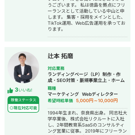
うございます。 私は徳島を拠点にフリ
ーランスとして活動している中山と申
します。 集客・採用をメインとした、
TikTok運用、Web広告運用を承ってお
ります。
辻本 拓磨
対応業務
ランディングページ（LP）制作・作
成・SEO対策・新規事業立上・ホーム
ページ制作・作成・リスティング広告
職種
3
いいね!
運用代行
マーケティング
Webディレクター
5,000円～10,000円
稼働ステータス
希望時給単価
◎現在対応可能
1994年生まれ、奈良県出身。 同志社大
学卒業後、株式会社リクルートに入社
し、2年間教育系SaaSのコンサルティ
ング営業に従事。 2019年にフリーラン