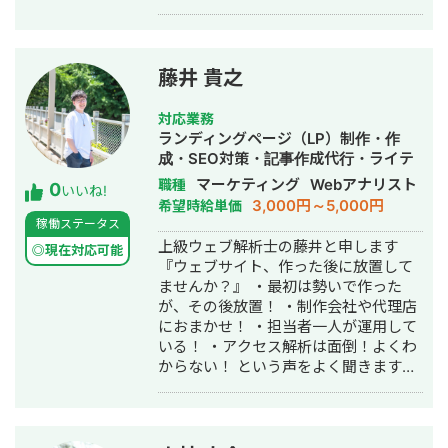
文住宅、リフォーム、外構エクステリ
アなど)特化のWeb系ベンチャー企業に
て5年間、累計50社を超えるマーケテ
ィングコンサルティングおよび実行支
藤井 貴之
援に従事。 現在は独立し、マーケティ
ングコンサルティング会社(株式会社
対応業務
Monokrome)を創設。 【このような企
ランディングページ（LP）制作・作
業にオススメ】 ・マーケティングを強
成・SEO対策・記事作成代行・ライテ
化したいが、何に手を付けたらいいか
ィング・ホームページ制作・作成・リ
マーケティング
Webアナリスト
職種
0
分からない ・各施策のパートナーはい
いいね!
スティング広告運用代行・オウンドメ
3,000円～5,000円
希望時給単価
るが、全体を俯瞰して品質管理/ディレ
ディア制作・構築・運用代行・動画制
稼働ステータス
クションできる人材がほしい ・マーケ
作・動画編集
上級ウェブ解析士の藤井と申します
ティングの内製化に向けて専任担当者
◎現在対応可能
『ウェブサイト、作った後に放置して
の伴走支援をしてほしい
ませんか？』 ・最初は勢いで作った
が、その後放置！ ・制作会社や代理店
におまかせ！ ・担当者一人が運用して
いる！ ・アクセス解析は面倒！よくわ
からない！ という声をよく聞きます。
かっこいいサイトやコンテンツはある
のに、 導線の不備のせいでお問い合わ
せ数が減っている可能性もあります。
ウェブの「データ」を基に改善してみ