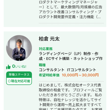
ロダクトマーケティングマネージャ
ー）として、最大数億円/月規模の広告
アカウント改善コンサルティング・プ
ロダクト開発要件定義・注力機能（ア
プリ広告、動画広告等）のPJ推進・メ
ンバーマネジメントを経験。 2022年
10月にAppier JAPAN株式会社に転職。
エンタープライズセールスマネージャ
柏倉 元太
ーとして、CDP・MA・チャットボット
ツールの販売及び見込み顧客の開拓、
対応業務
既存顧客のアップセル、契約更新提案
ランディングページ（LP）制作・作
を実施。 2023年4月に株式会社
成・ECサイト構築・ネットショップ作
Algoageに転職。 PMM及びBPO組織部
成代行・SEO対策・記事作成代行・ラ
職種
0
門長として、LINEチャットボットツー
いいね!
イティング・ホームページ制作・作
コンサルタント
ITコンサルタント
ルのプロダクト開発要件策定・オペレ
成・リスティング広告運用代行・オウ
10,000円～30,000円
稼働ステータス
希望時給単価
ーション設計・新機能の提案・メンバ
ンドメディア制作・構築・運用代行
ーマネジメント・採用に従事。 2022年
◎現在対応可能
はじめまして、株式会社オークス代表
10月より副業でWebマーケティング業
取締役の柏倉です。 プロフィールご覧
務を請け負い、2024年5月に独立。
いただきありがとうございます。 私の
2024年11月にTAW株式会社創業し、代
特徴は、自社ナレッジを活かしてサイ
表取締役を務める。 事業会社、広告代
ト開発から運用〜売上拡大まですべて
理店、ツールベンダー、媒体など様々
完結してご支援可能な点です。 お客様