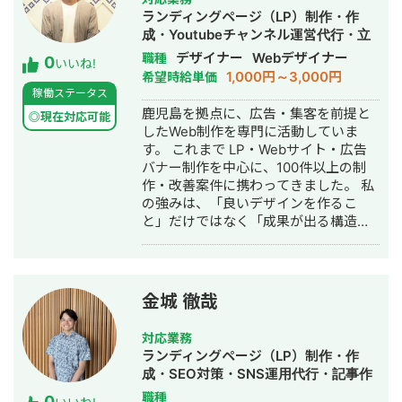
・釣り／野球／観光系など複数ジャン
析やMAを中心とした、企業のデジタル
ランディングページ（LP）制作・作
ルのYouTube運用 を経験しています。
コンテンツ活用の総合支援をしていま
成・Youtubeチャンネル運営代行・立
単なる運用代行ではなく、 「集客→教
す。 [ 2018/11 - 2024/10 ] 株式会社シ
ち上げ・ECサイト構築・ネットショッ
デザイナー
Webデザイナー
職種
0
育→成約」までを一つの流れとして設
ングラ ・リース会社のBtoB企業のデジ
いいね!
プ作成代行・SEO対策・新規事業立
1,000円～3,000円
希望時給単価
計するのが強みです。 特に、店舗ビジ
タルマーケティング支援 [ 2014/4 -
上・SNS運用代行・ホームページ制
稼働ステータス
ネスや講座ビジネス、 スピリチュアル
2018/10 ] パナソニック マーケティン
作・作成・バナー制作・デザイン・ロ
鹿児島を拠点に、広告・集客を前提と
系コンテンツのYouTube運用は得意分
グ ジャパン株式会社 ・パナソニックの
◎現在対応可能
ゴデザイン・作成・イラスト制作・リ
したWeb制作を専門に活動していま
野です。 30〜90万円帯の講座販売導線
メーカ直販EC
スティング広告運用代行・オウンドメ
す。 これまで LP・Webサイト・広告
の設計経験もあり、 売上に直結するマ
ディア制作・構築・運用代行・動画制
バナー制作を中心に、100件以上の制
ーケティング設計を意識して取り組ん
作・動画編集・AI活用
作・改善案件に携わってきました。 私
でいます。案件によっては、 「何をや
の強みは、「良いデザインを作るこ
るべきか分からない」状態から相談さ
と」だけではなく「成果が出る構造を
れることも多いです。 その場合でも、
設計したデザインを作ること」です。
現状整理から一緒に設計します。
・CVR／ユーザー導線／広告遷移を前
提とした構成設計 ・広告運用／LPOを
見据えたファーストビュー設計 ・実装
金城 徹哉
後の運用・改善を想定したUI設計 実際
に ・LP改善により194%のCVR改善 ・
対応業務
広告バナー改善により CTR改善・CPA
ランディングページ（LP）制作・作
削減 といった成果を複数案件で実現し
成・SEO対策・SNS運用代行・記事作
てきました。 ■こんな方におすすめ ・
成代行・ライティング・ホームページ
職種
0
LPやWebサイトを作ったが、成果が伸