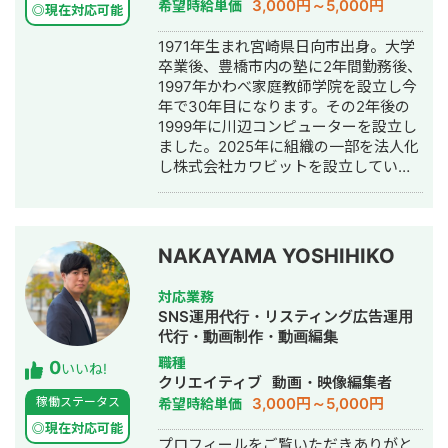
3,000円～5,000円
希望時給単価
◎現在対応可能
グ広告運用代行・動画制作・動画編
集・AI活用
1971年生まれ宮崎県日向市出身。大学
卒業後、豊橋市内の塾に2年間勤務後、
1997年かわべ家庭教師学院を設立し今
年で30年目になります。その2年後の
1999年に川辺コンピューターを設立し
ました。2025年に組織の一部を法人化
し株式会社カワビットを設立していま
す。
NAKAYAMA YOSHIHIKO
対応業務
SNS運用代行・リスティング広告運用
代行・動画制作・動画編集
職種
0
いいね!
クリエイティブ
動画・映像編集者
3,000円～5,000円
稼働ステータス
希望時給単価
◎現在対応可能
プロフィールをご覧いただきありがと