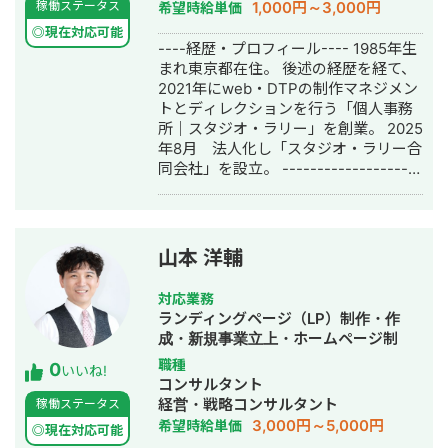
1,000円～3,000円
稼働ステータス
希望時給単価
◎現在対応可能
----経歴・プロフィール---- 1985年生
まれ東京都在住。 後述の経歴を経て、
2021年にweb・DTPの制作マネジメン
トとディレクションを行う「個人事務
所｜スタジオ・ラリー」を創業。 2025
年8月 法人化し「スタジオ・ラリー合
同会社」を設立。 --------------------
-------------- プロフィールをご覧頂
きありがとうございます。 駒野と申し
ます。 2010年よりモバイルコンテンツ
の運用から始め、通信や純広告の営業
山本 洋輔
等を経て、直近2021年秋頃まではweb
制作の営業とディレクターを5年程続け
対応業務
ておりました。 2021年に脱サラして現
ランディングページ（LP）制作・作
在までフリーで活動しておりました
成・新規事業立上・ホームページ制
が、2025年より1人法人として合同会
作・作成・ロゴデザイン・作成・イラ
職種
0
社化しました。 ホームページ制作にお
いいね!
スト制作
コンサルタント
いて、エンドクライアントの業態は多
経営・戦略コンサルタント
稼働ステータス
岐にわたり、「小～中規模」の制作案
3,000円～5,000円
希望時給単価
件で多数の経験を積み重ねてまいりま
◎現在対応可能