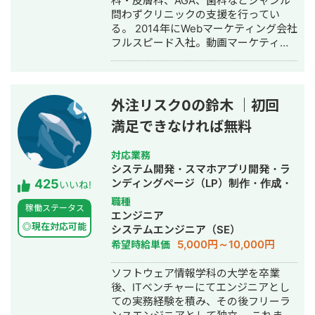
科・皮膚科、AGA、歯科などジャンル
行・動画制作・動画編集・営業代行
問わずクリニックの支援を行ってい
る。 2014年にWebマーケティング会社
フルスピード入社。動画マーケティン
グ事業部立ち上げや、PR・SNS・SEO
の部署マネージャーを務める。営業職
として社内MVPを獲得。4年間在籍し
独立。 独立後はフリーランスとなり、
外注リスク0の鈴木 ｜初回
フロントエンドエンジニア兼総合Web
満足できなければ無料
マーケターとして活動。現在はWebコ
ンサルティング会社を創設し、法人と
してStockSunに参画。
対応業務
システム開発・スマホアプリ開発・ラ
425
ンディングページ（LP）制作・作成・
いいね!
ECサイト構築・ネットショップ作成代
職種
稼働ステータス
行・SEO対策・新規事業立上・SNS運
エンジニア
用代行・記事作成代行・ライティン
◎現在対応可能
システムエンジニア（SE）
グ・翻訳・ホームページ制作・作成・
5,000円～10,000円
希望時給単価
バナー制作・デザイン・ロゴデザイ
ン・作成・イラスト制作・動画制作・
ソフトウェア情報学科の大学を卒業
動画編集・AI活用
後、ITベンチャーにてエンジニアとし
ての実務経験を積み、その後フリーラ