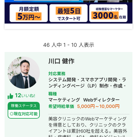
46 人中 1 - 10 人表示
川口 健作
対応業務
システム開発・スマホアプリ開発・ラ
ンディングページ（LP）制作・作成・
Youtubeチャンネル運営代行・立ち上
職種
12
いいね!
げ・ECサイト構築・ネットショップ作
マーケティング
Webディレクター
成代行・SEO対策・新規事業立上・
5,000円～10,000円
稼働ステータス
希望時給単価
SNS運用代行・記事作成代行・ライテ
◎現在対応可能
ィング・ホームページ制作・作成・バ
美容クリニックのWebマーケティング
ナー制作・デザイン・ロゴデザイン・
を得意としており、クリニックのクラ
作成・リスティング広告運用代行・オ
イアントは累計60社を超える。美容外
ウンドメディア制作・構築・運用代