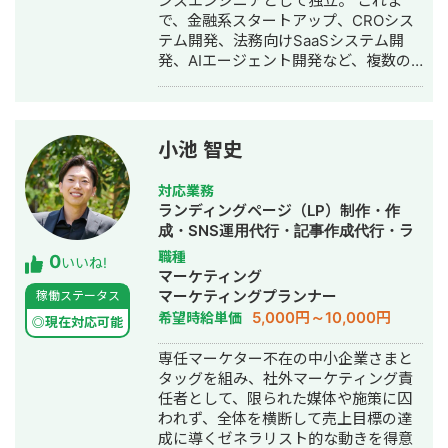
ンスエンジニアとして独立。 これま
で、金融系スタートアップ、CROシス
テム開発、法務向けSaaSシステム開
発、AIエージェント開発など、複数の
スタートアップ・事業会社のシステム
開発に携わってきました。 主にRuby
on Railsを用いたバックエンド開発を
得意としており、要件定義、設計、実
小池 智史
装、本番リリース、運用改善まで一貫
して対応しています。 特に、仕様が複
対応業務
雑な業務システムや、要件がまだ固ま
ランディングページ（LP）制作・作
りきっていない新規開発において、事
成・SNS運用代行・記事作成代行・ラ
業目的を整理しながら、正確にスピー
イティング・ホームページ制作・作
職種
0
ド感を持って形にしていくことを強み
いいね!
成・バナー制作・デザイン・ロゴデザ
マーケティング
としています。 いまはスタートアップ
イン・作成・リスティング広告運用代
マーケティングプランナー
稼働ステータス
案件にてAIエージェント開発にも携わ
行・動画制作・動画編集・AI活用
5,000円～10,000円
希望時給単価
っており、AI活用した業務効率化、新
◎現在対応可能
機能開発、既存プロダクトへのAI機能
専任マーケター不在の中小企業さまと
の組み込みなどにも対応しています。
タッグを組み、社外マーケティング責
単純に言われたものを作るだけではな
任者として、限られた媒体や施策に囚
く、事業として使える形に落とし込む
われず、全体を横断して売上目標の達
ことを重視し、開発の初期段階からリ
成に導くゼネラリスト的な動きを得意
リース後の運用まで伴走しています。