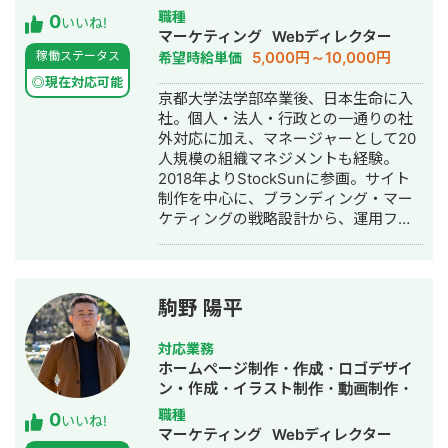
はお気軽にご相談ください！
ナーに。独学でホームページ制作を学
成代行・ライティング・ホームページ
職種
0
takahashi.henry@tenkey.co.jp -------
いいね!
ぶ。 2015年1月フリーランスのWebデ
制作・作成・ロゴデザイン・作成・オ
マーケティング
Webディレクター
-------------✂︎︎-------------------- 私
ザイナーとして活動を開始。 2025年9
ウンドメディア制作・構築・運用代行
5,000円～10,000円
稼働ステータス
希望時給単価
の自己紹介です。 アメリカの4年制大
月に法人化。 活動／業務内容： 現在
学にて金融・会計を学び、卒業後は国
◎現在対応可能
は、他のコーダーさんやデザイナーさ
京都大学法学部卒業後、日本生命に入
内のIoT/D2Cスタートアップに入社。
んにもご協力をいただき自身は、 ディ
社。個人・法人・行政との一通りの社
マーケティング、クリエイティブ、プ
レクター兼デザイナーとして活動をし
外対応に加え、マネージャーとして20
ロダクトマネジメント等幅広く経験。
ています。 また、2020年からは専門学
人規模の組織マネジメントも経験。
退職後、SNSマーケティングおよびク
校での講師業をスタート。 現在は
2018年よりStockSunに参画。サイト
リエイティブ制作領域にてフリーラン
WordPress等のCMS構築やSTUDIOを
制作を中心に、ブランディング・マー
スとして活動する傍ら、中小企業支援
使ったサイト制作、 LPO施策等、幅広
ケティングの戦略設計から、運用フェ
を行うコンサルティング事務所にパー
く対応しています。
ーズの実行支援まで一気通貫でサポー
トタイムで勤務。 同事務所では、経理
ト。戦略や運用を見越したサイト設計
業務や補助金申請支援等を担当し、担
が得意で、成果の出るノウハウを制作
当した事業再構築補助金案件において
要件に落とし込めるのが強み。 常時20
は、採択額1億円の実績がある。
駒野 陽平
件以上のクライアント対応を統括し、
昨年1年間での炎上解約はゼロ。
対応業務
ホームページ制作・作成・ロゴデザイ
ン・作成・イラスト制作・動画制作・
動画編集
職種
0
いいね!
マーケティング
Webディレクター