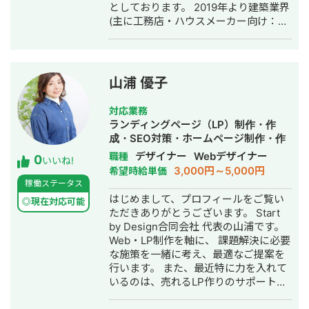
としております。 2019年より建築業界
(主に工務店・ハウスメーカー向け：注
文住宅、リフォーム、外構エクステリ
アなど)特化のWeb系ベンチャー企業に
て5年間、累計50社を超えるマーケテ
ィングコンサルティングおよび実行支
山浦 優子
援に従事。 現在は独立し、マーケティ
ングコンサルティング会社(株式会社
対応業務
Monokrome)を創設。 【このような企
ランディングページ（LP）制作・作
業にオススメ】 ・マーケティングを強
成・SEO対策・ホームページ制作・作
化したいが、何に手を付けたらいいか
成・バナー制作・デザイン・ロゴデザ
デザイナー
Webデザイナー
職種
0
分からない ・各施策のパートナーはい
いいね!
イン・作成・イラスト制作
3,000円～5,000円
希望時給単価
るが、全体を俯瞰して品質管理/ディレ
稼働ステータス
クションできる人材がほしい ・マーケ
はじめまして、プロフィールをご覧い
ティングの内製化に向けて専任担当者
◎現在対応可能
ただきありがとうございます。 Start
の伴走支援をしてほしい
by Design合同会社 代表の山浦です。
Web・LP制作を軸に、 課題解決に必要
な施策を一緒に考え、最適なご提案を
行います。 また、最近特に力を入れて
いるのは、売れるLP作りのサポートで
す。 事業主様やマーケ会社様のクリエ