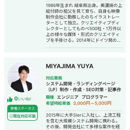
した。 フリーランスのクリエイターの
1986年生まれ 岐阜県出身。美濃焼の上
コネクションを使い、お客様のニーズ
絵付師の祖父を見て育ち、自身も映像
に応えられる制作チームを以て、納品
制作会社に勤務したのちイラストレー
までの制作ディレクションを丁寧かつ
ターとして独立。クリエイティブディ
迅速に進めてまいります。 「webデザ
レクターとしてものべ500社・1万件以
インまで」「コーディングのみ」「サ
上の様々な媒体・形式のクリエイティ
イト制作の営業」等、どのようなフェ
ブを手掛ける。2014年にドイツ発の解
ーズでも承りますので、ご連絡お待ち
説動画制作会社 simpleshowの日本法
しております。
人立ち上げ期に参画、上場企業80社以
上の解説動画を制作。2017年、幼児教
育コンテンツの企画制作を手がける株
MIYAJIMA YUYA
式会社マルタントン取締役に就任し、
マーケティング領域を担当。2022年な
対応業務
にゆえ株式会社設立、ブランディング
システム開発・ランディングページ
事業を開始。主に中小零細企業の経営
（LP）制作・作成・SEO対策・記事作
者に伴走し、企業のWHYを起点に比較
成代行・ライティング・ホームページ
エンジニア
プログラマー
職種
0
されずに選ばれる会社づくりを支援し
いいね!
制作・作成・バナー制作・デザイン・
3,000円～5,000円
希望時給単価
ている。2児の父。
ロゴデザイン・作成・イラスト制作・
稼働ステータス
オウンドメディア制作・構築・運用代
2015年に大手SIerに入社し、上流工程
◎現在対応可能
行・AI活用
を含む大規模システム開発に携わる。
その後、開発会社にて多様な案件を経