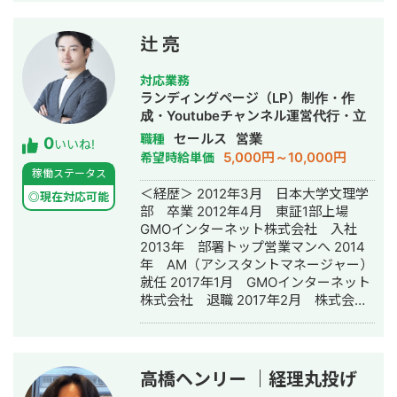
イティブパートナーを目指し、 デザイ
ンを作って納品にとどまらず、 運用後
のABテスト用のFV（ファーストビュ
辻 亮
ー）作成やLP改修にも積極的に携わり
ます。 ●自社サイト
対応業務
https://startbydesign.jp/ ⭐︎ 今まで携わ
ランディングページ（LP）制作・作
ったことがある商材など
成・Youtubeチャンネル運営代行・立
———————————————————
ち上げ・ECサイト構築・ネットショッ
セールス
営業
職種
0
・女性向け商材（化粧品・アパレル・
いいね!
プ作成代行・SEO対策・SNS運用代
5,000円～10,000円
希望時給単価
写真館） ・スクール系 ・健康食品 ・
行・記事作成代行・ライティング・ホ
稼働ステータス
IT系 ・車の修理屋 ・建築/不動産 ・医
ームページ制作・作成・バナー制作・
＜経歴＞ 2012年3月 日本大学文理学
療・クリニック ・美容サロン・整体 ・
◎現在対応可能
デザイン・ロゴデザイン・作成・動画
部 卒業 2012年4月 東証1部上場
士業 ⭐︎ 強み
制作・動画編集・営業代行
GMOインターネット株式会社 入社
———————————————————
2013年 部署トップ営業マンへ 2014
・デザインコンペでも採択率が高い ・
年 AM（アシスタントマネージャー）
提案/ディレクションからデザインを請
就任 2017年1月 GMOインターネット
け負うことが可能 ・ロゴの制作や展示
株式会社 退職 2017年2月 株式会社
会用のパネル制作、パンフレットの制
プロモスト 営業部長にて入社 2019年
作なども 幅広く請け負います ・
7月 取締役CMO営業本部長 就任 取締
WordPressやSTUDIOでの構築までも
役CMO営業本部本部長として、SEM事
請け負い可能 ・ウェブ解析士やブラン
業、特にSEO、MEO領域において、セ
ドマネージャー2級の資格保有 ・専門
高橋ヘンリー ｜経理丸投げ
ールス・カスタマーサクセス・プロダ
学校での講師経験あり ⭐︎こんな方にお