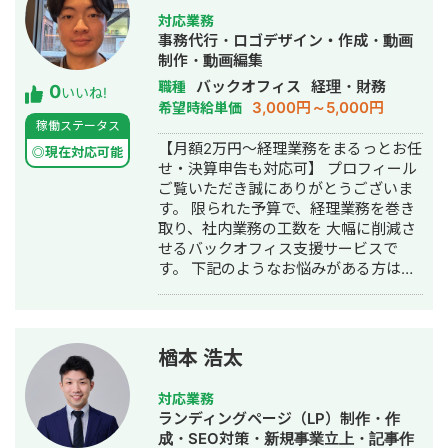
クト全体を統括。 検索プラットフォー
すすめです
対応業務
ムソリューションを軸にした集客支援
———————————————————
事務代行・ロゴデザイン・作成・動画
領域を主に担当。 MEO対策では累計
・WebやLPを作りたいが、何から始め
制作・動画編集
4,500店舗以上の対策を監修。 2021年1
ればいいか分からない事業主様 ・LP/
バックオフィス
経理・財務
職種
0
月 株式会社プロモスト 辞任 2021年
サイト改善のクリエイティブ面の依頼
いいね!
3,000円～5,000円
希望時給単価
1月 株式会社MainC（メインク） 設
したいマーケ会社様 ・デザインだけで
稼働ステータス
立
なく、企画や導線も含めて相談したい
【月額2万円〜経理業務をまるっとお任
企業様 ⭐︎ ご相談・お問い合わせについ
◎現在対応可能
せ・決算申告も対応可】 プロフィール
て
ご覧いただき誠にありがとうございま
———————————————————
す。 限られた予算で、経理業務を巻き
現在、Webサイト・LP制作を中心に、
取り、社内業務の工数を 大幅に削減さ
集客や導線設計など課題解決に向けた
せるバックオフィス支援サービスで
ご支援を行っています。 制作だけで終
す。 下記のようなお悩みがある方はぜ
わらせず、目的達成のために何が必要
ひ一度ご連絡ください。 💭「法人を立
かを一緒に整理し、 最適な形をご提案
ち上げたばかりで経理をどうすればい
します。 スポット対応から継続的な伴
いかわからない」 💭「税理士を探して
走支援まで柔軟に対応可能です。 ぜひ
みたが、想定よりも高かった」 💭「メ
一度お問い合わせください！ 【経歴】
楢本 浩太
インの業務以外のことはなるべく考え
1982年4月生まれ、大阪府門真市出
たくない」 💭「まだ経理担当を雇うフ
身。 大学卒業後、不動産系の広告代理
対応業務
ェーズでない」 💭「業務を外注して、
店でDTPデザイナーとしての経験。 そ
ランディングページ（LP）制作・作
できるだけコストを減らしたい」 まず
の後25歳でWeb未経験からWEBデザイ
成・SEO対策・新規事業立上・記事作