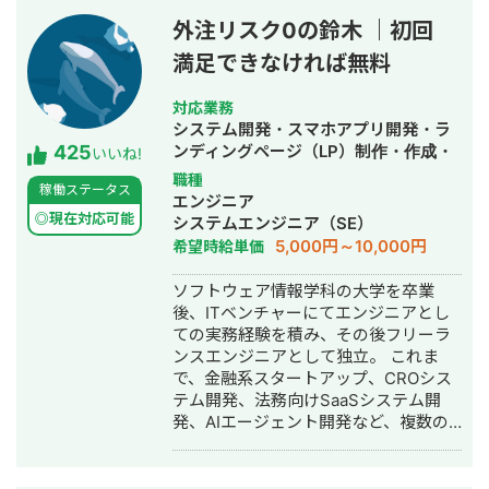
外注リスク0の鈴木 ｜初回
満足できなければ無料
対応業務
システム開発・スマホアプリ開発・ラ
425
ンディングページ（LP）制作・作成・
いいね!
ECサイト構築・ネットショップ作成代
職種
稼働ステータス
行・SEO対策・新規事業立上・SNS運
エンジニア
用代行・記事作成代行・ライティン
◎現在対応可能
システムエンジニア（SE）
グ・翻訳・ホームページ制作・作成・
5,000円～10,000円
希望時給単価
バナー制作・デザイン・ロゴデザイ
ン・作成・イラスト制作・動画制作・
ソフトウェア情報学科の大学を卒業
動画編集・AI活用
後、ITベンチャーにてエンジニアとし
ての実務経験を積み、その後フリーラ
ンスエンジニアとして独立。 これま
で、金融系スタートアップ、CROシス
テム開発、法務向けSaaSシステム開
発、AIエージェント開発など、複数の
スタートアップ・事業会社のシステム
開発に携わってきました。 主にRuby
on Railsを用いたバックエンド開発を