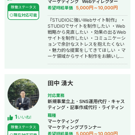
マーケティング
Webディレクター
設計 ・動画や画像コンテンツ生成 ・コ
ただける場合、全国対応可能 📩 まずは
5,000円～10,000円
稼働ステータス
希望時給単価
ンテンツ企画立案 ・コンテンツ台本作
お気軽にメッセージをお送りくださ
成 ・サムネイル画像作成 ・動画制作、
◎現在対応可能
い。 「どんな相談ができますか？」と
『STUDIOに強いWebサイト制作』 ・
編集 ・アナリティクス分析
いう問い合わせだけでも大歓迎です。
STUDIOでサイトを制作したい ・Web
初回は状況をお聞きするだけのご相談
戦略から見直したい ・効果の出るWeb
も承ります。
サイトを制作したい ・コミュニケーシ
ョンで余計なストレスを抱えたくない
・魅力的な提案をしてきてほしい ・マ
ーケ領域からサイト制作をお願いした
い ・効果は出したいけどコストは抑え
たい こんなお悩みがありましたらご相
談ください。 Web戦略から設計する
Webサイト制作で、集客に貢献するサ
田中 湧大
イトを作成します。 他社との違い ・累
計200社以上のWebマーケティングを
対応業務
支援 ・集客できるサイト設計のガイド
新規事業立上・SNS運用代行・キャス
ラインを持っている ・倍率30倍以上の
ティング・記事作成代行・ライティン
厳しい選考基準で品質を担保 ・365日
グ・バナー制作・デザイン・オウンド
職種
1
対応可能なサポート体制を実現 ・制作
いいね!
メディア制作・構築・運用代行・動画
マーケティング
だけでなく戦略・設計・運用・改善ま
制作・動画編集・採用代行
マーケティングプランナー
稼働ステータス
で対応 ・自社がSEO・MEO・SNSで集
5,000円～10,000円
希望時給単価
客活動 ・営業マンを雇用せず品質向上