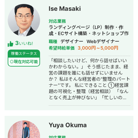
得意としており、要件定義、設計、実
Ise Masaki
装、本番リリース、運用改善まで一貫
して対応しています。 特に、仕様が複
対応業務
雑な業務システムや、要件がまだ固ま
ランディングページ（LP）制作・作
りきっていない新規開発において、事
成・ECサイト構築・ネットショップ作
業目的を整理しながら、正確にスピー
成代行・SEO対策・SNS運用代行・事
デザイナー
Webデザイナー
職種
3
ド感を持って形にしていくことを強み
いいね!
務代行・バナー制作・デザイン・ロゴ
3,000円～5,000円
希望時給単価
としています。 いまはスタートアップ
デザイン・作成・動画制作・動画編
稼働ステータス
案件にてAIエージェント開発にも携わ
集・AI活用
「相談したいけど、何から話せばいい
っており、AI活用した業務効率化、新
◎現在対応可能
かわからない。」 そう感じたまま、経
機能開発、既存プロダクトへのAI機能
営の課題を誰にも話せずにいません
の組み込みなどにも対応しています。
か？ 私はそんな経営者の"整理のパート
単純に言われたものを作るだけではな
ナー"です。 私にできること ①経営課
く、事業として使える形に落とし込む
題の可視化・整理（経営相談） 「なん
ことを重視し、開発の初期段階からリ
となく売上が伸びない」「忙しいのに
リース後の運用まで伴走しています。
利益が出ない」──そんな言語化しに
くい悩みを、図解とデータで整理しま
す。問題の場所・原因・優先順位を一
緒に明確にする、それが私の仕事の出
Yuya Okuma
発点です。 ②デザイン制作（実行支
援） 課題が見えたら、次は「動かす」
対応業務