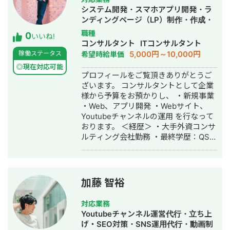
フェーズ。バナー広告・SNS画像・名
システム開発・スマホアプリ開発・ラ
刺・パンフレット・ショート動画・サ
ンディングページ（LP）制作・作成・
ムネイル・アイコン・ヘッダーなど、
Youtubeチャンネル運営代行・立ち上
職種
0
中小企業の販促・採用・ブランディン
いいね!
げ・ECサイト構築・ネットショップ作
コンサルタント
ITコンサルタント
グに必要なデザインを制作します。 →
成代行・SEO対策・新規事業立上・記
5,000円～10,000円
稼働ステータス
希望時給単価
相談だけ・制作だけ、どちらのご依頼
事作成代行・ライティング・翻訳・ホ
も歓迎します。 私について 元大手企業
◎現在対応可能
ームページ制作・作成・リスティング
プロフィールをご覧頂きありがとうご
の正社員として、複数の事業部でプロ
広告運用代行・オウンドメディア制
ざいます。 コンサルタントとして企業
ジェクト推進・課題解決を経験。その
作・構築・運用代行・動画制作・動画
様から予算をお預かりし、 ・新規事業
後、身体障害を持ちながら独立し、小
編集
・Web、アプリ開発 ・Webサイト、
さなデザイン事務所の一人社長として
Youtubeチャンネルの運用 を行なって
活動しています。 移動に制約があるた
おります。 ＜経歴＞ ・大手外資コンサ
め、すべてのやり取りをオンラインで
ルティング会社勤務 ・最終学歴：QS世
完結できる体制を整えてきました。
界大学ランキング8位・UCL ・2016
Zoom・Google Meet・チャットツー
年：スポーツ×IT分野でスタートアップ
ルを駆使し、北海道から沖縄まで全国
起業 ・2017年：ビジネスコンテスト全
の経営者・個人事業主をサポートして
国優勝・シリコンバレー短期研修参加
います。 「制約の中で最大の成果を出
加藤 智裕
・2018年：メッセージアプリ開発会社
す」──これは障害を持つ私が日々実
にて、SE兼PMとして従事 ・2019年：
践してきたことであり、中小企業の経
対応業務
有名大手インターンシップ10社以上参
営改善と同じ考え方だと思っていま
Youtubeチャンネル運営代行・立ち上
加（サイバーエージェント、チームラ
す。だからこそ、コスト・人手・時間
げ・SEO対策・SNS運用代行・動画制
ボ、PwC、デロイトなど）