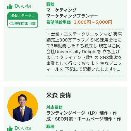
が限られた環境でもリアルな提案がで
作・動画編集・営業代行
職種
0
きます。 こんな方にご連絡ください 経
いいね!
マーケティング
営課題はあるが、何から手をつければ
マーケティングプランナー
稼働ステータス
いいかわからない デザインと経営の相
3,000円～5,000円
希望時給単価
談を別々にするのが面倒 地方在住で良
◎現在対応可能
質な相談相手が見つからない コストを
＼士業・エステ・クリニックなど 実店
抑えつつ、本質的な改善をしたい 正直
舗売上300万アップ／ SNS運用会社に
に、気を使わず話せる相手を探してい
て3年勤務したのち独立し 現在は合同
る 対応可能なサービス一覧 Webサイト
会社Univeresally Delightを 立ち上げ
制作：ホームページ制作、LP制作 経営
ましてクライアント数社の SNS集客を
相談：課題可視化・図解・優先順位整
事業として行っております 主なプロフ
理・戦略立案サポート バナー制作：広
ィールを 下記にて記載いたします✨
告バナー・SNS投稿画像・ヘッダー・
①事業概要 ・SNS運用代行、コンサ
アイコン 動画制作： ショート動画
ル事業 ・映像制作事業 ・小児向け発達
（SNS・採用・商品紹介） 印刷物：名
支援事業 ②実績 ・整体系
刺・パンフレット・チラシ・会社案内
YouTube100万人登録 ・美容系クリニ
記事：金融記事、人事記事 その他：フ
米森 良偉
ックYouTube約3万人登録 →集客率
ロー図・組織図・提案資料のビジュア
200％UP ・発達療育instagram売上
ル化 AI使用可：Gensparkをはじめと
対応業務
100％UP ・YouTube動画100万再生 ・
するAIツールの使用経験があります。
ランディングページ（LP）制作・作
総SNSコンサル50件以上 ③具体的に
対応エリア・連絡方法 オンライン： 全
成・SEO対策・ホームページ制作・作
行っていること ・SNSを使用した集客
国どこでも対応（Zoom / Google Meet
成・動画制作・動画編集
職種
0
導線設計 ・SNSアカウント集客(採用)
いいね!
/ チャット） 対面： 交通費をご負担い