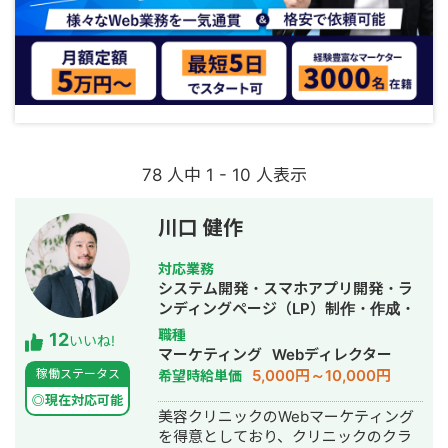
78 人中 1 - 10 人表示
川口 健作
対応業務
システム開発・スマホアプリ開発・ラ
ンディングページ（LP）制作・作成・
Youtubeチャンネル運営代行・立ち上
職種
12
いいね!
げ・ECサイト構築・ネットショップ作
マーケティング
Webディレクター
成代行・SEO対策・新規事業立上・
5,000円～10,000円
稼働ステータス
希望時給単価
SNS運用代行・記事作成代行・ライテ
◎現在対応可能
ィング・ホームページ制作・作成・バ
美容クリニックのWebマーケティング
ナー制作・デザイン・ロゴデザイン・
を得意としており、クリニックのクラ