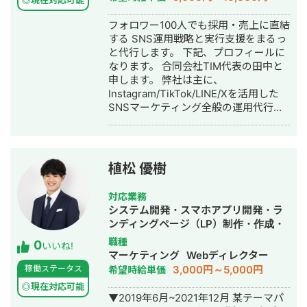
◎現在対応可能
に注力 会社概要
フォロワー100人でも採用・売上に直結
https://regalonico.com キャリア Web
する SNS運用戦略と実行支援をまるっ
業界 7年目 Web制作会社3年勤務
と代行します。 下記、プロフィールに
⇨2021年独立開業⇨2022年法人化
なります。 合同会社TIM代表の田中と
2024年4月 STUDIOエキスパートシル
申します。 弊社は主に、
バーパートナー加盟 メールアドレス
Instagram/TikTok/LINE/Xを活用した
r.yonemori@regalonico.com 米森直通
SNSマーケティング全般の運用代行事
070-8467-5366
業を行なっています。 ▶︎経歴 2022
年 熊本大学卒業後、合同会社TIMを
設立 2023年 業務委託で複数社ディ
レクターとして活動 2024年〜 合同
植松 優樹
会社TIM アカウントプランナー(現任)
弊社の事業内容と実績をまとめており
対応業務
ます。 ナショナルクライアントから中
システム開発・スマホアプリ開発・ラ
小企業まで幅広く対応実績がありま
ンディングページ（LP）制作・作成・
す。 ●事業内容 ・SNS運用代行 ・
ECサイト構築・ネットショップ作成代
職種
0
SNSメディア構築、運営 ・SNSコンサ
いいね!
行・SNS運用代行・ホームページ制
マーケティング
Webディレクター
ルティング ●運用実績まとめ ▶︎不動
作・作成・動画制作・動画編集
3,000円～5,000円
稼働ステータス
希望時給単価
産・住宅メディア運用 運用1年6ヶ月で
合計20件の注文住宅の成約獲得 ▶︎採用
◎現在対応可能
▼2019年6月~2021年12月 某テーマパ
ジャンル 薬学系企業様の新卒採用アカ