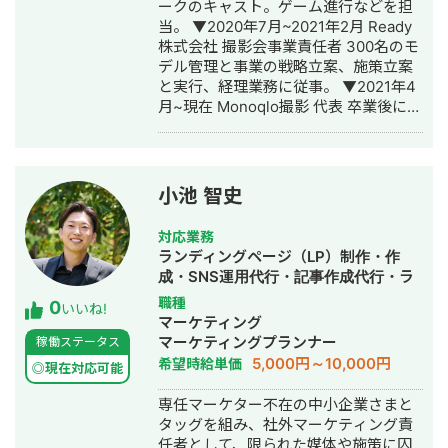
ークのキャスト。ゲーム進行などを担
ウント 運用6ヶ月: フォロワー400人で
当。 ▼2020年7月~2021年2月 Ready
Instagram経由の 新卒エ
株式会社 撮影会事業責任者 300名のモ
ントリー者60名以上獲得 社会的養護施
デル管理と事業の戦略立案、施策立案
設の施設職員採用アカウント 運用1年:
と実行、経理業務に従事。 ▼2021年4
フォロワー3000人でInstagram経由の
月~現在 Monoqlo撮影 代表 卒業後に2
会員登録者40名以上獲得 ▶︎
名でモデル撮影会事業を立ち上げ1ヶ月
バストアップメディア 運用6ヶ月: フォ
で黒字化。立ち上げ当初、撮影会事業
ロワー0→4.6万人 インスタLiveコラボ:
責任者として事業推進。その後、代表
豊胸希望者LINEリスト30名獲得 来店誘
に就任。 ▼2021年8月~ 個人で業務シ
導Live→新規来店で150万以上の売り上
小池 智史
ステム/MAシステムを1名体制で開発
げ獲得 ▶︎大手食品メーカー公式アカウ
し、中小企業向けにソリューション営
ント 運用6ヶ月: フォロワー3000→1.5
対応業務
業。 ▼2021年8月~2022年1月 ・医療
万人 キャンペーン企画＋広告運用＋ク
ランディングページ（LP）制作・作
特化コンサル企業 美容クリニック2ア
リエイティブの改善により フォロワー
成・SNS運用代行・記事作成代行・ラ
カウント/歯科2アカウントのInstagram
数の大幅獲得に成功 ▶︎ダイエットレシ
イティング・ホームページ制作・作
職種
0
運用代行業務に従事。 ▼2023年1月
ピ系メディア アフィリエイトで月
いいね!
成・バナー制作・デザイン・ロゴデザ
マーケティング
~2024年3月 医療機関向け商材を取り
100〜150万の売り上げ獲得 ▶︎暮らし系
イン・作成・リスティング広告運用代
マーケティングプランナー
稼働ステータス
扱う通販企業にてCOOとして事業立ち
メディア アフィリエイトで月100万の
行・動画制作・動画編集・AI活用
5,000円～10,000円
希望時給単価
上げフェーズを経験。 ▼2024年6月
売り上げ獲得 ▶︎大手カフェチェーンの
◎現在対応可能
~2024年11月 フリーランスとして、一
公式アカウント プロモーション目的の
専任マーケター不在の中小企業さまと
部上場企業の塾/老舗食品メーカー/自動
リール動画再生回数：約60万回再生獲
タッグを組み、社外マーケティング責
車メーカーのSNSマーケティングに従
得 キャンペーン企画＋広告運用＋クリ
任者として、限られた媒体や施策に囚
事。 ▼2024年12月 RaaS合同会社を設