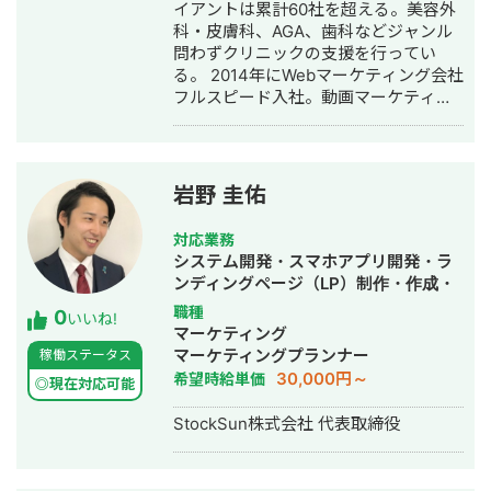
作成・リスティング広告運用代行・オ
イアントは累計60社を超える。美容外
ウンドメディア制作・構築・運用代
科・皮膚科、AGA、歯科などジャンル
行・動画制作・動画編集・営業代行
問わずクリニックの支援を行ってい
る。 2014年にWebマーケティング会社
フルスピード入社。動画マーケティン
グ事業部立ち上げや、PR・SNS・SEO
の部署マネージャーを務める。営業職
として社内MVPを獲得。4年間在籍し
独立。 独立後はフリーランスとなり、
岩野 圭佑
フロントエンドエンジニア兼総合Web
マーケターとして活動。現在はWebコ
対応業務
ンサルティング会社を創設し、法人と
システム開発・スマホアプリ開発・ラ
してStockSunに参画。
ンディングページ（LP）制作・作成・
Youtubeチャンネル運営代行・立ち上
職種
0
いいね!
げ・ECサイト構築・ネットショップ作
マーケティング
成代行・SEO対策・新規事業立上・
マーケティングプランナー
稼働ステータス
SNS運用代行・ホームページ制作・作
30,000円～
希望時給単価
◎現在対応可能
成・リスティング広告運用代行・動画
制作・動画編集
StockSun株式会社 代表取締役