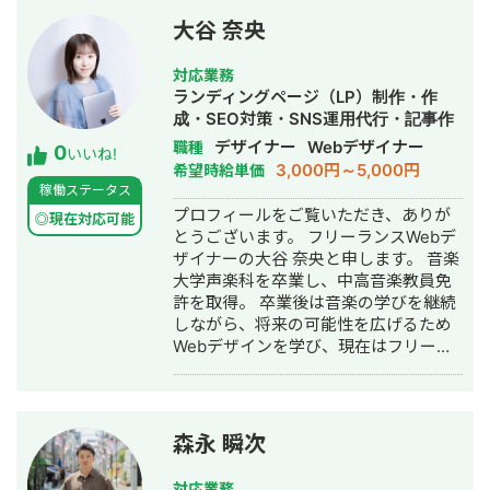
大谷 奈央
対応業務
ランディングページ（LP）制作・作
成・SEO対策・SNS運用代行・記事作
成代行・ライティング・ホームページ
デザイナー
Webデザイナー
職種
0
いいね!
制作・作成・バナー制作・デザイン・
3,000円～5,000円
希望時給単価
AI活用
稼働ステータス
プロフィールをご覧いただき、ありが
◎現在対応可能
とうございます。 フリーランスWebデ
ザイナーの大谷 奈央と申します。 音楽
大学声楽科を卒業し、中高音楽教員免
許を取得。 卒業後は音楽の学びを継続
しながら、将来の可能性を広げるため
Webデザインを学び、現在はフリーラ
ンスWebデザイナーとして活動してい
ます。 【現在の業務内容】 ・HP（ホ
ームページ） ・LP（ランディングペー
ジ） ・広告バナー ・名刺 ・チラシ ・
森永 瞬次
パンフレット ・SNS画像 など
デザインは単に見た目を整えるだけで
対応業務