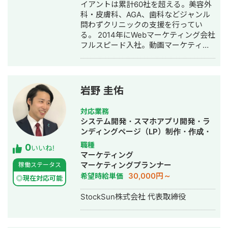
作成・リスティング広告運用代行・オ
イアントは累計60社を超える。美容外
ウンドメディア制作・構築・運用代
科・皮膚科、AGA、歯科などジャンル
行・動画制作・動画編集・営業代行
問わずクリニックの支援を行ってい
る。 2014年にWebマーケティング会社
フルスピード入社。動画マーケティン
グ事業部立ち上げや、PR・SNS・SEO
の部署マネージャーを務める。営業職
として社内MVPを獲得。4年間在籍し
独立。 独立後はフリーランスとなり、
岩野 圭佑
フロントエンドエンジニア兼総合Web
マーケターとして活動。現在はWebコ
対応業務
ンサルティング会社を創設し、法人と
システム開発・スマホアプリ開発・ラ
してStockSunに参画。
ンディングページ（LP）制作・作成・
Youtubeチャンネル運営代行・立ち上
職種
0
いいね!
げ・ECサイト構築・ネットショップ作
マーケティング
成代行・SEO対策・新規事業立上・
マーケティングプランナー
稼働ステータス
SNS運用代行・ホームページ制作・作
30,000円～
希望時給単価
◎現在対応可能
成・リスティング広告運用代行・動画
制作・動画編集
StockSun株式会社 代表取締役