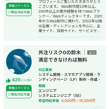
プロフィールご覧いただきありがとう
様 http://ks211228.wpx.jp/ etc.... 迅速
稼働ステータス
ございます。 Web制作歴20年以上、
なレスポンスかつ真摯な対応を心がけ
200件以上の案件経験を持つWebプラ
ております。 ご縁をいただけた際には
◎現在対応可能
ンナー／Webディレクターです。 2001
末永くお付き合いができれば幸甚で
年からWeb制作に携わり、2003年以降
す。 どうぞよろしくお願い致します。
は企画・ディレクションを中心に、企
土日休日や深夜早朝など、 お客様のニ
業サイト、採用サイト、サービスサイ
ーズにできる限り柔軟に対応させてい
トなどの企画・制作・運用を経験して
ただきます。 お急ぎの案件等もお気軽
きました。 事業・採用・マーケティン
にご相談ください。 ちなみに仕事とは
グ上の課題整理から、ターゲット設
関係ないのですが、
定、コンテンツ企画、情報設計、サイ
2020/12/15~2021/8/28でヒッチハイク
外注リスク0の鈴木 ｜初回
トマップ・ワイヤーフレーム作成、制
で47都道府県を縦断しております。 ど
満足できなければ無料
作進行、品質管理、CMS運用まで対応
の県出身の方にも話題を合わせられま
しています。 代表的な実績として、薬
す笑 よろしくお願い致します！
局の採用サイトを中心に求人媒体など
対応業務
複数チャネルの情報と導線を再設計
システム開発・スマホアプリ開発・ラ
425
し、応募者数を約40名から200名超へ
ンディングページ（LP）制作・作成・
いいね!
伸ばし、10名以上の採用につなげまし
ECサイト構築・ネットショップ作成代
職種
稼働ステータス
た。 また、大手外資系IT企業のマーケ
行・SEO対策・新規事業立上・SNS運
エンジニア
ティング部門では、コンテンツ作成、
用代行・記事作成代行・ライティン
◎現在対応可能
システムエンジニア（SE）
英日翻訳・校正、CMSへの掲載・運用
グ・翻訳・ホームページ制作・作成・
5,000円～10,000円
希望時給単価
に携わってきました。 見た目を整える
バナー制作・デザイン・ロゴデザイ
だけではなく、「誰に、何を、どの順
ン・作成・イラスト制作・動画制作・