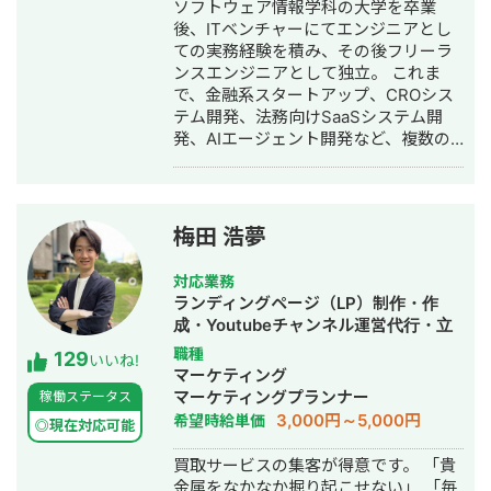
ソフトウェア情報学科の大学を卒業
番で伝え、どう行動につなげるか」を
動画編集・AI活用
後、ITベンチャーにてエンジニアとし
整理し、Webサイトの構造とコンテン
ての実務経験を積み、その後フリーラ
ツに落とし込むことを得意としていま
ンスエンジニアとして独立。 これま
す。 Webサイトの新規制作・リニュー
で、金融系スタートアップ、CROシス
アル、採用サイト改善、既存サイト診
テム開発、法務向けSaaSシステム開
断、情報設計・ワイヤーフレーム作
発、AIエージェント開発など、複数の
成、制作会社様の外部ディレクション
スタートアップ・事業会社のシステム
など、必要な工程だけのスポット対応
開発に携わってきました。 主にRuby
も可能です。
on Railsを用いたバックエンド開発を
得意としており、要件定義、設計、実
梅田 浩夢
装、本番リリース、運用改善まで一貫
して対応しています。 特に、仕様が複
対応業務
雑な業務システムや、要件がまだ固ま
ランディングページ（LP）制作・作
りきっていない新規開発において、事
成・Youtubeチャンネル運営代行・立
業目的を整理しながら、正確にスピー
ち上げ・SEO対策・SNS運用代行・記
職種
129
ド感を持って形にしていくことを強み
いいね!
事作成代行・ライティング・ホームペ
マーケティング
としています。 いまはスタートアップ
ージ制作・作成・リスティング広告運
マーケティングプランナー
稼働ステータス
案件にてAIエージェント開発にも携わ
用代行・オウンドメディア制作・構
3,000円～5,000円
希望時給単価
っており、AI活用した業務効率化、新
◎現在対応可能
築・運用代行
機能開発、既存プロダクトへのAI機能
買取サービスの集客が得意です。 「貴
の組み込みなどにも対応しています。
金属をなかなか掘り起こせない」 「毎
単純に言われたものを作るだけではな