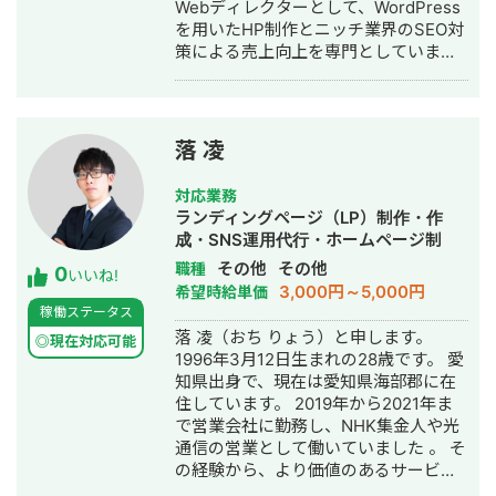
Webディレクターとして、WordPress
代行サービス「カリトルくん」、
を用いたHP制作とニッチ業界のSEO対
StockSunサロンの広告運用を担当。
策による売上向上を専門としていま
・ベンチャー企業~大手企業のWebマ
す。 HP/LP制作実績は100サイト以
ーケティング支援に携わり、Web広告
上。パーソナルジム、土木工事会社、
運用、LP制作を担当。費用対効果を
不動産会社など多業種に対応してきま
1.5〜2倍に改善するなど多数。 #SEO
した。SEO対策においては、ゼロから
・インターン先にて自社サイトのSEO
落 凌
立ち上げた新規サイトをニッチ市場で
対策を1人で担当し、月間アクセス数を
サービスキーワード検索1位に導き、月
約7倍(3,000→約22,000)、月間問い合
対応業務
間1.5万PV、月商500万円の売上を実現
わせ件数を1件から4〜5件まで成長。
ランディングページ（LP）制作・作
した実績があります。 エンジニア知識
・人材系SEOメディアにてKW「商標名
成・SNS運用代行・ホームページ制
を持ったSEOディレクターとして、大
+評判」で1位、「転職エージェント お
作・作成
その他
その他
職種
0
量のページを作成するようないわゆる
すすめ」で10位以内を獲得。
いいね!
3,000円～5,000円
希望時給単価
データベース型のサイトの構築も得意
#YouTube ・法人向けYouTubeチャン
稼働ステータス
です。 競合が対応しきれないような細
ネル運営に立ち上げ時から携わり、チ
落 凌（おち りょう）と申します。
かいキーワードまで対策して、お問合
ャンネル登録者数4,000人、月間商談獲
◎現在対応可能
1996年3月12日生まれの28歳です。 愛
せにつなげる戦略でお客様の売上に貢
得10〜15件達成。 →企画、台本作成、
知県出身で、現在は愛知県海部郡に在
献します。 少し珍しいキャリアの特徴
撮影、編集、分析全て担当。 ■ 主な経
住しています。 2019年から2021年ま
として、Fリーグ（フットサル日本トッ
験業界 ・買取サービス ・不用品回収
で営業会社に勤務し、NHK集金人や光
プリーグ）のエスポラーダ北海道、バ
・人材紹介：toC/toBいずれも経験あり
通信の営業として働いていました 。 そ
サジィ大分でプロ選手として活動しな
・営業代行 ・SaaS ・広告代理店 ・飲
の経験から、より価値のあるサービス
がらWeb制作の経験を積んできました
食店 ・官公庁
を提供したいと考えるようになりまし
（バサジィ大分在籍時は完全プロ契約