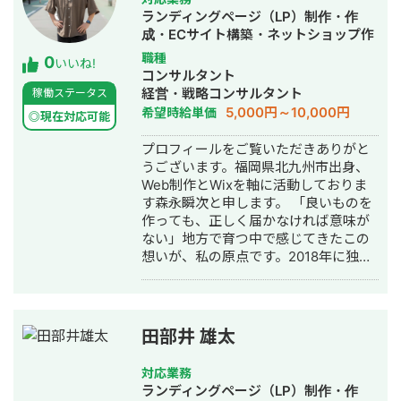
はなく、クライアント様の想いやサー
ランディングページ（LP）制作・作
ビスの魅力を届けるための手段だと考
成・ECサイト構築・ネットショップ作
えています。 だからこそ、丁寧なヒア
成代行・SEO対策・SNS運用代行・ホ
職種
0
リングを通して課題や目的を整理した
いいね!
ームページ制作・作成・オウンドメデ
コンサルタント
上でのデザイン提案を大切にしていま
ィア制作・構築・運用代行
経営・戦略コンサルタント
稼働ステータス
す。 音楽大学で培った表現力や、教員
5,000円～10,000円
希望時給単価
免許取得の過程で身につけた「伝える
◎現在対応可能
力」を活かし、ユーザーの行動を促
プロフィールをご覧いただきありがと
し、成果に直結するデザインを制作い
うございます。福岡県北九州市出身、
たします。 これまでに制作した実績を
Web制作とWixを軸に活動しておりま
ポートフォリオにまとめております。
す森永瞬次と申します。 「良いものを
https://fori.io/designer-nao （掲載可
作っても、正しく届かなければ意味が
能なもののみとなります） どうぞ、よ
ない」地方で育つ中で感じてきたこの
ろしくお願いいたします。
想いが、私の原点です。2018年に独立
し、当時まだ黎明期だったノーコード
ツール「Wix」にいち早く可能性を見
出して以来、一貫してWixと向き合い
続けてきました。 これまでに400サイ
田部井 雄太
ト以上、250社を超える企業のWeb制
作と事業成長支援に携わってまいりま
対応業務
した。Wixの認定パートナーとして国
ランディングページ（LP）制作・作
内最高位の「レジェンドレベル」、そ