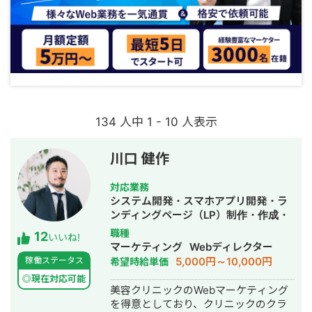
134 人中 1 - 10 人表示
川口 健作
対応業務
システム開発・スマホアプリ開発・ラ
ンディングページ（LP）制作・作成・
Youtubeチャンネル運営代行・立ち上
職種
12
いいね!
げ・ECサイト構築・ネットショップ作
マーケティング
Webディレクター
成代行・SEO対策・新規事業立上・
5,000円～10,000円
稼働ステータス
希望時給単価
SNS運用代行・記事作成代行・ライテ
◎現在対応可能
ィング・ホームページ制作・作成・バ
美容クリニックのWebマーケティング
ナー制作・デザイン・ロゴデザイン・
を得意としており、クリニックのクラ