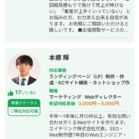
回相見積もりで負けて売上が伸びな
く、事業として使える形に落とし込む
い」 「集客が上手くいっていない」 と
ことを重視し、開発の初期段階からリ
お悩みの方、お力添え出来る自信があ
リース後の運用まで伴走しています。
ります。 お気軽にご相談いただけると
嬉しいです。 ■出張買取サービスの集
客成功事例 https://freelance-
meikan.com/freelance/355/blog/1175
■経歴・職歴 2020年6月〜 Webマー
ケ支援会社（当時社員7名）にインター
本郷 輝
ンとして参画し、案件獲得に向けた自
社集客（SEO・Web広告運用・LP制
対応業務
作・YouTubeチャンネル運用・メール
ランディングページ（LP）制作・作
マーケティング等）を担当。 2022年3
成・ECサイト構築・ネットショップ作
月 名古屋大学理学部数学科卒。 2022
成代行・SEO対策・記事作成代行・ラ
職種
17
年4月〜 Webマーケ会社勤務。人材
いいね!
イティング・ホームページ制作・作
マーケティング
Webディレクター
系クライアントを主に担当。 2024年11
成・オウンドメディア制作・構築・運
3,000円～5,000円
稼働ステータス
希望時給単価
月 これまでの経験を活かして独立し、
用代行
株式会社プラマーケを設立。 ホームペ
◎現在対応可能
半年～1年後に月10件以上、有効な問い
ージ：https://plumarke.co.jp/ ■実績
合わせがくるWebサイトを作ります。
（※一部抜粋） #広告運用 ・出張買取
エイチリンク株式会社代表。SEO・
サービスにて、ROAS350%など、好調
Web制作歴7年目のWebエンジニア・
な事例が複数あり。 ・StockSun営業