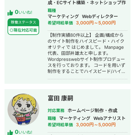
成・ECサイト構築・ネットショップ作
してWix Studioの国内導入実績No.1と
成代行・SNS運用代行・ホームページ
職種
0
いう評価をいただいております。 私が
いいね!
制作・作成・動画制作・動画編集・営
マーケティング
Webディレクター
何より大切にしているのは、「作って
業代行
3,000円～5,000円
稼働ステータス
希望時給単価
終わり」にしないことです。ホームペ
ージは公開してからが本番で、24時間
◎現在対応可能
【制作実績80件以上】 企画/構成から
働く営業マンとして成果を生み続ける
のサイト制作をハイスピード・ハイク
設計こそが価値だと考えています。デ
オリティで はじめまして。 Manpage
ザインだけでなくSEO・マーケティン
代表、田部井雄太と申します。
グまで一気通貫で、お客様の事業成長
Wordpresswebサイト制作プロデュー
に本気で伴走することを信条としてい
スを行っております。 コードを用いず
ます。 Wixのこと、Web集客のこと、
制作をすることでハイスピード/ハイク
そして「成果の出るサイト」づくりに
オリティでのサイト制作を実現するこ
ついて、現場で得た一次情報をこれか
とをポリシーとしております。 また、
らも発信してまいります。何卒よろし
編集方法をお伝えすることにより、月
くお願いいたします。
額費用の一切かからないサイト制作を
富田 康嗣
行なっております。 制作実績はこちら
です。 アフロリゾート様
ホームページ制作・作成
対応業務
https://afroresort.com/ ホワイトニン
マーケティング
Webアナリスト
職種
グプラス様 http://whitening-plus.net/
3,000円～5,000円
希望時給単価
山陽重機株式会社様
0
http://xs895320.xsrv.jp/ 有限会社KYK
いいね!