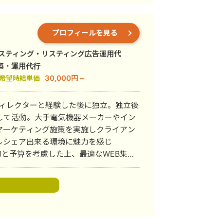
リティな撮影が可能です。 ■写真のポ
日関わらず打ち合わせ可能です。 よろしく
a.net/
プロフィールを見る
nt/d/16ax8Ps_2qqaW2WRH8snBWjJEWQRHU6ZJk_X8v-
ャスティング・リスティング広告運用代
築・運用代行
30,000円～
希望時給単価
ディレクターと経験した後に独立。独立後
して活動。大手電気機器メーカーやイン
マーケティング施策を実施しクライアン
ルシェア出来る環境に魅力を感じ
ご相談くださいませ。
WEBサイト設計