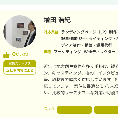
サルティング ●運用実績まとめ ▶︎不動産・住宅メディア運用 運用1年6ヶ月で
合計20件の注文住宅の成約獲得 ▶︎採用ジャンル 薬学系企業様の新卒採用アカ
ウント 運用6ヶ月: フォロワー40
増田 浩紀
トリー者60名以上獲得 社会的養護施設の施設職員採用アカウント 運用1年: フ
ォロワー3000人でInstagram経
ランディングページ（LP）制作
対応業務
ストアップメディア 運用6ヶ月: フォロワ
記事作成代行・ライティング・
胸希望者LINEリスト30名獲得 来店誘
ディア制作・構築・運用代行
獲得 ▶︎大手食品メーカー公式アカウント 運用6ヶ月: フォロワー3000→1.5万人
マーケティング
Webディレクター
職種
0
いいね!
キャンペーン企画＋広告運用＋クリエ
幅獲得に成功 ▶︎ダイエットレシピ系メディア アフィリエイトで月100〜150万
稼働ステータス
近年は地方創生案件を多く手掛け、観
の売り上げ獲得 ▶︎暮らし系メディア アフィリエイトで月100万の売り上げ獲得
△仕事内容による
ン、キャスティング、撮影、インタビ
▶︎大手カフェチェーンの公式アカウン
筆、取材まで幅広く対応しています。S
回数：約60万回再生獲得 キャンペー
応しています。 案件に最適なモデルの選定や撮影・執筆も一気通貫で行うた
を行う ▶︎メンズ眉毛サロン 運用2ヶ月：新規10名の来場獲得 SNSと広告を並行
め、比較的リーズナブルな対応が可能です
し、CPA5000→2500に削減 ▶︎EC下着メーカー公式アカウント 運用6ヶ月：フ
ィレクターとして働いています。コン
ォロワー0→2.5万人 売り上げ：140％UP ▶︎花屋・EC・店舗 運用8ヶ月
もあり、SEO対応も可能ですので、記事
スキル
ロワー300→1.7万人 インスタ売り上げ：0→100万以
WEBサイト設計
WEB戦略
光・地方創生関連のお困りごとなどあり
ざいましたら、1度オンラインにて打