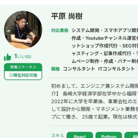
平原 尚樹
システム開発・スマホアプリ開
対応業務
作成・Youtubeチャンネル運
ットショップ作成代行・SEO対
ャスティング・記事作成代行・
1
いいね!
ムページ制作・作成・バナー制
稼働ステータス
コンサルタント
イラスト制作・リスティング広
ITコンサルタント
職種
◎現在対応可能
構築・運用代行・動画制作・動
初めまして、エンジニア兼システム開発企業
介】 長崎大学経済学部在学中から福
2022年に大学を卒業後、事業会社の
して設計から開発・マネジメント業務を行
プにて働き、 25歳で起業。現在は株式
式会社ProgateでAWSカリキュラ
ています。 【対応期間】 日中のお返事可能です。 【お取引様】 ・某大手車メ
スキル
React
Python
A