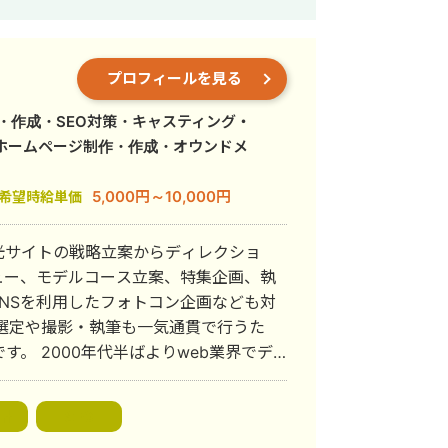
0人でInstagram経由の 新卒エン
プロフィールを見る
由の 会員登録者40名以上獲得 ▶︎バ
・作成・SEO対策・キャスティング・
ー0→4.6万人 インスタLiveコラボ: 豊
ホームページ制作・作成・オウンドメ
導Live→新規来店で150万以上の売り上げ
5,000円～10,000円
希望時給単価
イティブの改善により フォロワー数の大
光サイトの戦略立案からディレクショ
ュー、モデルコース立案、特集企画、執
ト プロモーション目的のリール動画再生
NSを利用したフォトコン企画なども対
ン企画＋広告運用＋クリエイティブの改善
。 2000年代半ばよりweb業界でデ
テンツマーケティング事業立ち上げ経験
：フォ
のクオリティには定評があります。 観
上 ●相談の流れ ご興味ご
設計
SEO
ましたら、何でもご相談ください。 フ
ち合わせを行いますので、メールにてご連