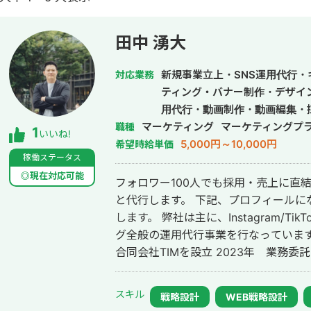
田中 湧大
新規事業立上・SNS運用代行
対応業務
ティング・バナー制作・デザイ
用代行・動画制作・動画編集・
マーケティング
マーケティングプ
職種
1
いいね!
5,000円～10,000円
希望時給単価
稼働ステータス
◎現在対応可能
フォロワー100人でも採用・売上に直結
と代行します。 下記、プロフィールになります。 合同会社TIM代表の田中と申
します。 弊社は主に、Instagram/Tik
グ全般の運用代行事業を行なっています。 ▶︎経歴 2022年 熊本大学
合同会社TIMを設立 2023年 業務委
年〜 合同会社TIM アカウントプランナー(現任) 弊社の
とめております。 ナショナルクライア
スキル
戦略設計
WEB戦略設計
あります。 ●事業内容 ・SNS運用代行 ・SNSメディア構築、運営 ・SNSコン