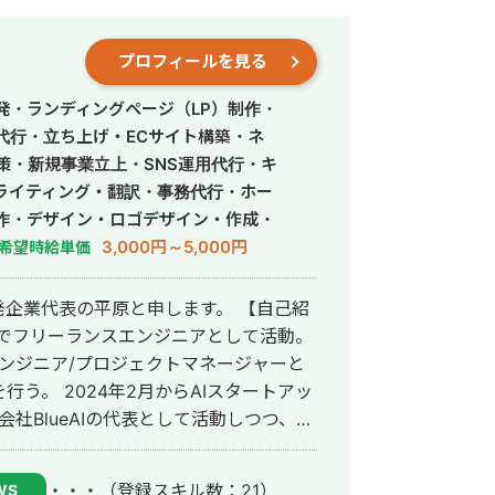
プロフィールを見る
発・ランディングページ（LP）制作・
営代行・立ち上げ・ECサイト構築・ネ
策・新規事業立上・SNS運用代行・キ
ライティング・翻訳・事務代行・ホー
作・デザイン・ロゴデザイン・作成・
告運用代行・オウンドメディア制作・
3,000円～5,000円
希望時給単価
画編集・漫画制作・作曲・営業代行
代表の平原と申します。 【自己紹
岡でフリーランスエンジニアとして活動。
エンジニア/プロジェクトマネージャーと
う。 2024年2月からAIスタートアッ
会社BlueAIの代表として活動しつつ、株
ムの監修や技術講師として業務委託で稼働し
・・・
（登録スキル数：21）
WS