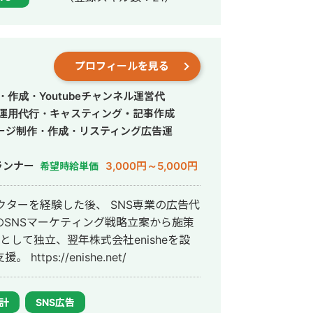
【詳細経歴・スキルシー
heets/d/1dAwBPDkpGtSmZUMwYEKEFNmghP3EOxGt/edit?
7268303&rtpof=true&sd=true
プロフィールを見る
================== 株式会社
〒105-0004 東京都港区新橋1-12-9 8F
作成・Youtubeチャンネル運営代
S運用代行・キャスティング・記事作成
ur Mission.Your Best Supporting
ージ制作・作成・リスティング広告運
========================
ランナー
3,000円～5,000円
希望時給単価
クターを経験した後、 SNS専業の広告代
SNSマーケティング戦略立案から施策
として独立、翌年株式会社enisheを設
立、企業のWebマーケティング活動を支援。 https://enishe.net/
設計
SNS広告