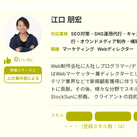
ォトメディアも運営しており、ハイクオ
絡ください。 平日18時以降、土日祝
ートフォリオサイト https://hirokimasud
お願いします。 問い合わせ先： f5e82897e7vb85e05se@gmail.com 弊社の
江口 朋宏
実績は、こちらにまとめております。
https://docs.google.com/docume
SEO対策・SNS運用代行・キ
対応業務
R7oiw/edit?usp=sharing 合同会社TIMのホームページはこちら https://tim-
行・オウンドメディア制作・構
service.jp/
マーケティング
Webディレクター
職種
0
いいね!
Web制作会社に入社しプログラマー/
稼働ステータス
はWebマーケッター兼ディレクターと
△仕事内容による
テリア業界などで新規顧客獲得に伴う
トに貢献。その後、様々な分野でスキ
StockSunに参画。 クライアントの目的と予算を考慮した上、最適なWEB集客
をご提案させて頂きますのでお気軽に
スキル
SEO
WEB戦略設計
・・・
（登録スキル数：14）