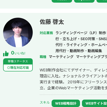
ーカー様 ・某大手保険会社様 ・株式会社Progate様 
ト】
https://docs.google.com/spreads
usp=sharing&ouid=10704629128080
佐藤 啓太
========================
BlueAI 代表取締役CEO/CTO 平原尚樹 
ランディングページ（LP）制作・
対応業務
新橋プレイス（受付7階） mail n-hirahara@blueai.co.jp HP
行・立ち上げ・SEO対策・SN
https://blueai.co.jp "Your Growth, O
代行・ライティング・ホームペ
Partner" ==================
用代行・動画制作・動画編集
0
いいね!
マーケティング
マーケティングプ
職種
稼働ステータス
◎現在対応可能
WEB制作会社にてデザイナー、ディレ
理店に入社。ナショナルクライアントの
実行まで経験。 2019年にフリーランス
スキル
WEB戦略設計
WEBサイト