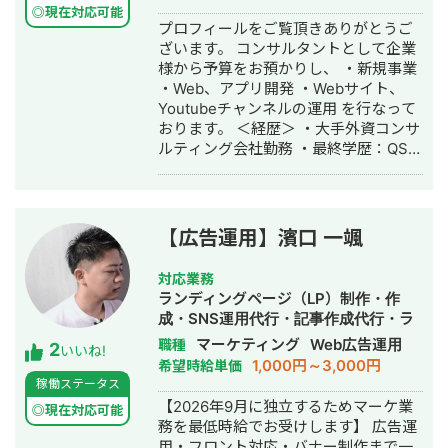
事作成代行・ライティング・翻訳・ホ
間広告費100万円以上の場合 月間広告
https://s.lmes.jp/landing-
◎現在対応可能
ームページ制作・作成・リスティング
プロフィールをご覧頂きありがとうご
費20% ※LPO不要で純粋な広告運用の
qr/2000788262-7YNDe1MK?
広告運用代行・オウンドメディア制
ざいます。 コンサルタントとして企業
みの場合15万円となります。 ご契約後
uLand=UGw3dP トソーマ株式会社公
作・構築・運用代行・動画制作・動画
様から予算をお預かりし、 ・新規事業
の作業内容はこちらです。 ・広告運用
式サイト https://tosoma.co.jp 無料で
編集
・Web、アプリ開発 ・Webサイト、
プランニング作成 ・配信初期設定 ・
相談も受け付けています。 興味がある
Youtubeチャンネルの運用 を行なって
日々の配信調整 ・画像クリエイティブ
方は、LINEでお気軽にご連絡ください
おります。 ＜経歴＞ ・大手外資コンサ
制作 ・LP修正（FV、セクション毎の
ませ。
ルティング会社勤務 ・最終学歴：QS世
修正） ・KW/見出しなどのテキスト制
界大学ランキング8位・UCL ・2016
作及び入稿 ・広告審査落ち&アカウン
年：スポーツ×IT分野でスタートアップ
トBAN対応 ・日次、週次、月次報告&
起業 ・2017年：ビジネスコンテスト全
レポート作成 ・1ヶ月に2回までのお打
国優勝・シリコンバレー短期研修参加
ち合わせ ・その他LPO、LINE、マーケ
【広告運用】濱口 一颯
・2018年：メッセージアプリ開発会社
ティングファネル、CSなど数値改善に
にて、SE兼PMとして従事 ・2019年：
関わる部分のご提案 ＊動画クリエイテ
対応業務
有名大手インターンシップ10社以上参
ィブ制作、LP制作、LINE構築&改修に
ランディングページ（LP）制作・作
加（サイバーエージェント、チームラ
関しては別途ご請求となります。 以上
成・SNS運用代行・記事作成代行・ラ
ボ、PwC、デロイトなど）
となります。 また広告代理店を協業先
イティング・ホームページ制作・作
マーケティング
Web広告運用
職種
2
としてお探しの会社様はぜひご連絡く
いいね!
成・バナー制作・デザイン・リスティ
1,000円～3,000円
希望時給単価
ださい。（紹介フィーのお支払いも
ング広告運用代行・動画制作・動画編
稼働ステータス
可） 協業先例 ・WEBコンサルティン
集・営業代行
【2026年9月に独立するためマーケ業
グ会社様 ・WEB制作会社様 ・動画編
◎現在対応可能
務を最低時給でお受けします】 広告運
集会社様 ・LINE構築会社様 など。 興
用・フロント対応・バナー制作まで一