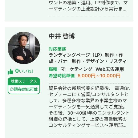
ウントの構築・運用、LP制作まで、マ
略設計 ・WEB広告の運用コンサルティ
ーケティングの上流設計から実行まで
ング ・GTMによるタグの設定 ・広告
一気通貫でご支援しています。 ▼最大
に使用するバナーの制作 ・LPやバナー
の強み 広告、SNSの導線を踏まえた上
などの制作物のディレクション ・LPワ
での公式LINEの構築・運用になりま
イヤー制作 ■取り扱い可能なWEB広告
す。 広告・SEO・SNSで新規流入を獲
媒体 ・リスティング検索広告(Google
中井 啓博
得 → LP・導線設計でLINEに誘導 → 教
／Yahoo!／Microsoft) ・ディスプレイ
育 → CV この全体フローの設計・実行
広告(Google／Yahoo!) ・YouTube広告
対応業務
が強みです。 ▼対応ツール・領域 GA4
・その他Google広告メニュー(PMAX・
ランディングページ（LP）制作・作
/ GTM / Looker Studio / Lステップ・L
デマンド・ショッピング) ・Meta広告
成・バナー制作・デザイン・リスティ
Message（エルメ）/ LP制作 / バナ
(Facebook & Instagram) ・LINE広告
ング広告運用代行・営業代行・採用代
マーケティング
Web広告運用
職種
0
ー・動画制作 / SEO / SNS運用 ▼対応
・X(旧Twitter)広告 ・Tiktok広告 ・
いいね!
行
5,000円～10,000円
希望時給単価
可能な広告媒体 Google広告（検索・デ
SmartNews広告 ■これまで携わった
稼働ステータス
ィスプレイ・P-MAX・YouTube）/
案件のジャンル ・不動産(賃貸、ハウス
貿易会社の新規営業を経験後、 電通Gr.
Yahoo!広告 / Meta広告（Facebook・
メーカー、投資) ・美容クリニック ・
◎現在対応可能
セプテーニにて営業/コンサルタントと
Instagram）/ LINE広告 / TikTok広告 /
SaaS(人材、業務管理) ・フランチャイ
して、多種多様な業界の事業主様のマ
X広告 / SmartNews広告 / Outbrain /
ズ加盟開発 ・化粧品 ・店舗（フィット
ーケティングを一気通貫してご支援。
Taboola ▼代表的な実績 ・Meta広告で
ネス・ピラティス） ・自社求人 ・スク
その後、30~40億/年のコンサルタント
ROI維持のまま月予算200万→1,200万
ール/研修(AI関連、SNS、資格講座) ・
組織の統括として、上流の事業戦略の
円まで拡大（オンラインアシスタント
金融 etc... ■ご依頼可能な目的別事例
コンサルティングサービス～運用部隊
事業） ・LINE友だち約9,700人獲得、
・クリエイティブ制作 ・運用改善の壁
の統括、広告運用ロジックの言語化等
テイクアウト売上前年比121%達成（飲
打ち ・初期設定の代行やレクチャー ・
を経験。 現在は伴走支援型WEB広告代