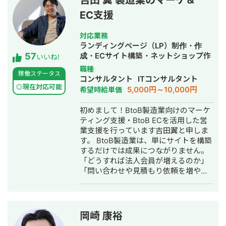
吉田 翼 製造業のマーケ＆
EC支援
対応業務
ランディングページ（LP）制作・作
57
成・ECサイト構築・ネットショップ作
いいね!
成代行・SEO対策・新規事業立上・記
職種
稼働ステータス
事作成代行・ライティング・ホームペ
コンサルタント
ITコンサルタント
ージ制作・作成・リスティング広告運
◎現在対応可能
5,000円～10,000円
希望時給単価
用代行・オウンドメディア制作・構
築・運用代行・営業代行・AI活用
初めまして！BtoB製造業向けのマーケ
ティング支援・BtoB ECを活用した営
業支援を行っています吉田翼と申しま
す。 BtoB製造業は、単にサイトを構築
するだけでは成果につながりません。
「どうすれば法人会員が増えるのか」
「問い合わせや見積もり依頼を増やせ
るのか」「EC経由の売上をどう伸ばし
ていくのか」といった視点で、事業全
体を見ながら最適な施策をご提案して
います。 支援内容としては、SEO・コ
岡崎 康裕
ンテンツマーケティング、LP制作、広