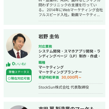
科・皮膚科、AGA、歯科などジャンル
行・動画制作・動画編集・営業代行
問わずクリニックの支援を行ってい
る。 2014年にWebマーケティング会社
フルスピード入社。動画マーケティン
グ事業部立ち上げや、PR・SNS・SEO
の部署マネージャーを務める。営業職
として社内MVPを獲得。4年間在籍し
独立。 独立後はフリーランスとなり、
岩野 圭佑
フロントエンドエンジニア兼総合Web
マーケターとして活動。現在はWebコ
対応業務
ンサルティング会社を創設し、法人と
システム開発・スマホアプリ開発・ラ
してStockSunに参画。
ンディングページ（LP）制作・作成・
Youtubeチャンネル運営代行・立ち上
職種
0
いいね!
げ・ECサイト構築・ネットショップ作
マーケティング
成代行・SEO対策・新規事業立上・
マーケティングプランナー
稼働ステータス
SNS運用代行・ホームページ制作・作
30,000円～
希望時給単価
◎現在対応可能
成・リスティング広告運用代行・動画
制作・動画編集
StockSun株式会社 代表取締役