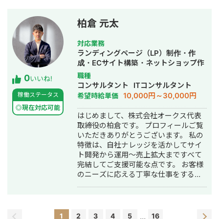
食チェーン） ▼得意業界 店舗系（飲
コンバージョンを増やしたい（LINE登
理店Vecesを運営し、 50社以上の事業
食・美容・クリニック）/ 人材紹介 / ス
録、売上、申し込み、資料請求） ・
様のスケールハックにて圧倒的成果を
クール / BtoB ▼サービス内容 ①LINE
CPAの悪化要因や改善策を理解したい
柏倉 元太
創出。 弊社は、 ・大手代理店や事業側
公式アカウント構築・運用（初期15万
・代理店に依頼しているが、セカンド
のマーケ責任者出身の少数精鋭集団 ・
円〜 / 月額5万円〜） ②広告運用代行
オピニオンとして利用したい ・広告運
対応業務
戦略伴走型の業界トップクラスの広告
（固定5万円 / 手数料20％）
用をマルっと依頼したい ＝＝=(過去の
ランディングページ（LP）制作・作
運用力 ・事業主様と成長する報酬形態
運用実績)＝＝＝ 下記はメイン案件の実
成・ECサイト構築・ネットショップ作
モデル の伴走型の広告代理店となりま
績。 ・ネット証券 月額3億
成代行・SEO対策・記事作成代行・ラ
職種
0
す。 事業主様と成長することをモット
いいね!
CPA10,000 ┗サブ運用者として既存案
イティング・ホームページ制作・作
コンサルタント
ITコンサルタント
ーとする広告代理店です。 徹底的に売
件の運用業務をサポート ┗予算管理、
成・リスティング広告運用代行・オウ
10,000円～30,000円
稼働ステータス
希望時給単価
上拡大に拘るスタンスで、マーケティ
入札調整、運用改善、広告文作成、定
ンドメディア制作・構築・運用代行
ングを成功に導きます。 アカウントサ
◎現在対応可能
例資料作成、入稿業務 ┗リスティング
はじめまして、株式会社オークス代表
ーベイやご相談から無料で承わらせて
広告(G,Y,MS)を運用 ・生成AIスクール
取締役の柏倉です。 プロフィールご覧
いただいておりますので、マーケティ
月額3000万 広告CPA¥10,000 ROI
いただきありがとうございます。 私の
ング周りでお困りの方はお気軽にお申
140% ┗新規案件(代理店二次受け)とし
特徴は、自社ナレッジを活かしてサイ
し付けください。
て、フロント・運用業務・クリエイテ
ト開発から運用〜売上拡大まですべて
ィブ制作を行う。 Meta広告、
完結してご支援可能な点です。 お客様
Google(検索・ディスプレイ)、
のニーズに応える丁寧な仕事をするこ
Yahoo(検索・ディスプレイ)、
とを心掛けていますので、よろしくお
Microsort(検索)、Tiktok広告にて
願い致します。 以下経歴です。 2018年
CPA4,000～10,000円で説明会兼セミ
4月：青山学院大学 経済学部入学 2020
ナー予約の最大化に努める。 セミナー
年8月：アウモ株式会社でライターとし
1
2
参加から入会までのROIの改善も支援
3
4
5
...
16