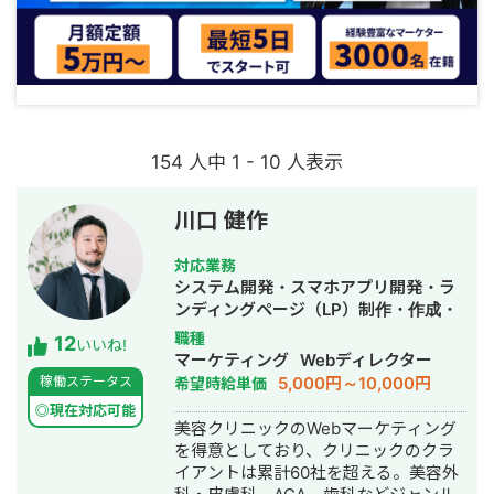
154 人中 1 - 10 人表示
川口 健作
対応業務
システム開発・スマホアプリ開発・ラ
ンディングページ（LP）制作・作成・
Youtubeチャンネル運営代行・立ち上
職種
12
いいね!
げ・ECサイト構築・ネットショップ作
マーケティング
Webディレクター
成代行・SEO対策・新規事業立上・
5,000円～10,000円
稼働ステータス
希望時給単価
SNS運用代行・記事作成代行・ライテ
◎現在対応可能
ィング・ホームページ制作・作成・バ
美容クリニックのWebマーケティング
ナー制作・デザイン・ロゴデザイン・
を得意としており、クリニックのクラ
作成・リスティング広告運用代行・オ
イアントは累計60社を超える。美容外
ウンドメディア制作・構築・運用代