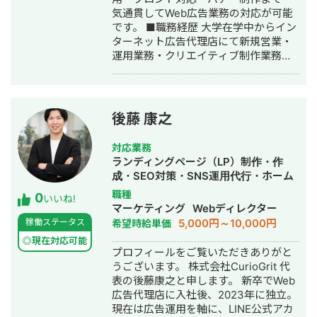
味ある方は1度ご相談ください。
気通貫してWeb広告業務の対応が可能
🔻Chatwork
です。 ■職務経歴 大学在学中からイン
https://www.chatwork.com/riki199505
ターネット広告代理店にて新規営業・
最後までご覧いただきありがとうござ
運用業務・クリエイティブ制作業務を
いました。 ＊リンクのYouTubeはご縁
行う。インターンの傍ら自身でもアド
あって「Webマーケティング
アフィリエイトを行う。 大学を卒業
TV【StockSun株式会社】」に出演さ
後、証券株式会社にて金融商品の新規
せていただいたものです。
顧客開拓業務に従事。 新宿支店に配属
後藤 康之
後、1日300件のテレアポ、個人宅への
訪問営業を1日100件行う。 証券会社を
対応業務
退職後、広告代理店に転職。金融・不
ランディングページ（LP）制作・作
動産業界を中心に月額数百万～数億単
成・SEO対策・SNS運用代行・ホーム
位のリスティング広告・ディスプレイ
ページ制作・作成・バナー制作・デザ
職種
0
広告の広告運用を担当。 その後、学生
いいね!
イン・リスティング広告運用代行・オ
マーケティング
Webディレクター
時代にインターンしていた広告代理店
ウンドメディア制作・構築・運用代
5,000円～10,000円
稼働ステータス
希望時給単価
にマネージャーとして入社。5名のマネ
行・採用代行・AI活用
ジメント業務・PL管理をしながらプレ
◎現在対応可能
プロフィールをご覧いただきありがと
イヤーとしても運用業務や新規案件獲
うございます。 株式会社CurioGrit 代
得業務に務める。■経歴・実績・Web
表の後藤康之と申します。 新卒でWeb
広告で携わった企業の数50件以上 ・月
広告代理店に入社後、2023年に独立。
間広告運用費：月額10万～3000万 ■
現在は広告運用を軸に、LINE公式アカ
得意なスキル ・WEB広告の総合的な戦