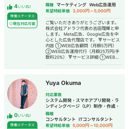
壁塗装の窓口」様 ほか多数 ◎難関キー
ナー制作・デザイン・リスティング広
マーケティング
Web広告運用
職種
4
ワードで上位表示 ・「屋根」で1位 ・
いいね!
告運用代行・動画制作・動画編集
3,000円～5,000円
希望時給単価
「ガルバリウム 鋼板」で1位 ・「塗り
稼働ステータス
壁」で1位 ・「外壁塗装」で3位 ・「埼
ご覧いただきありがとうございます。
玉 リフォーム」「千葉県 外壁塗装」
◎現在対応可能
株式会社アドラフ代表の吉田理輝と申
「つくば市 外壁塗装」など地域キーワ
します。 Meta広告、Google広告を中
ードでも1位を多数獲得 【自己紹介】
心とした広告代理店です。 🔻サービス
・高校卒業後、札幌市で老舗の施工会
内容 ①WEB広告顧問（月額5万円）
社に就職。職人として活動する ・
②WEB広告運用代行（月額25万円/手
RIZAPの子会社に転職し、10年勤務。
数料20%） 🔻サービス詳細 ①WEB広
事業部で最年少の支配人となり、新規
告顧問（月額5万円） こちらは広告代
出店などを経験 ・副業だったマーケテ
理店に任せると数値が合いづらいサー
ィング技術をもって独立 ・個人事業と
ビスをお持ちの企業、もしくは内製化
して3年で利益8倍を達成。「トソーマ
を目指されている企業様向けです。 基
株式会社」を設立 ・法人化後も、3年
Yuya Okuma
本的にはチャットにてサポートさせて
連続で150％以上の業績アップを実現
いただきます。 質問例 ・今出稿してい
【略歴】 2018年〜2021年 ・外壁塗装
対応業務
る業種のCPAの相場感 ・配信設定につ
会社の集客のプロとして個人事業主で
システム開発・スマホアプリ開発・ラ
いての相談 ・CRの添削 ・LPの添削 な
活動 2022年〜 ・トソーマ株式会社
ンディングページ（LP）制作・作成・
ど。 ②WEB広告運用代行（月額25万
代表取締役 >リフォーム業・建設業
Youtubeチャンネル運営代行・立ち上
職種
0
円/手数料20%） 費用は月間広告費によ
の集客支援 >SEO事業 >リスティ
いいね!
げ・ECサイト構築・ネットショップ作
コンサルタント
ITコンサルタント
り2パターンに分かれます。 月間広告
ング広告事業 >ホームページ・LP制
成代行・SEO対策・新規事業立上・記
5,000円～10,000円
稼働ステータス
希望時給単価
費100万円以下の場合 月額25万円 月
作事業 LINE（無料相談をご希望の方）