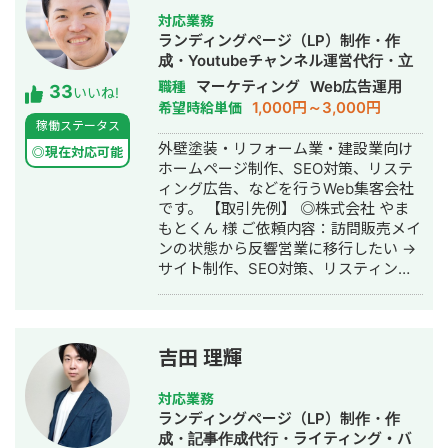
告運用、メルマガ施策、ホワイトペー
対応業務
パー制作、会員登録導線の改善など幅
ランディングページ（LP）制作・作
広く対応しておりますが、特定の施策
成・Youtubeチャンネル運営代行・立
ありきではありません。 企業様の商材
ち上げ・SEO対策・新規事業立上・
マーケティング
Web広告運用
職種
33
や営業体制、ターゲット顧客、競合状
いいね!
SNS運用代行・記事作成代行・ライテ
1,000円～3,000円
希望時給単価
況を踏まえ、「今取り組むべき施策は
ィング・ホームページ制作・作成・バ
稼働ステータス
何か」という視点から、最適なマーケ
ナー制作・デザイン・リスティング広
外壁塗装・リフォーム業・建設業向け
ティング戦略をご提案いたします。
◎現在対応可能
告運用代行・オウンドメディア制作・
ホームページ制作、SEO対策、リステ
「BtoB ECを立ち上げたものの、思う
構築・運用代行・動画制作・動画編集
ィング広告、などを行うWeb集客会社
ように成果が出ていない」 「営業活動
です。 【取引先例】 ◎株式会社 やま
をもっと効率化したい」 「ECを新たな
もとくん 様 ご依頼内容：訪問販売メイ
営業チャネルとして育てていきたい」
ンの状態から反響営業に移行したい →
そんな企業様のパートナーとして、事
サイト制作、SEO対策、リスティング
業の成長をご支援いたします。お気軽
広告運用を実施 ◎株式会社 植田板金店
にご相談ください。
様 ご依頼内容：複数サイトのSEO対策
を依頼したい →SEO対策を実施 ◎アス
ムコーポレーション（ユーペイント）
吉田 理輝
様 ご依頼内容：Web集客を依頼したい
→サイト制作、SEO対策、リスティン
対応業務
グ広告運用を実施 ◎商工会・業界メデ
ランディングページ（LP）制作・作
ィア支援例 「東村山市商工会」様 「外
成・記事作成代行・ライティング・バ