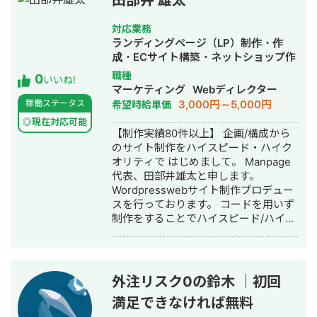
田部井 雄太
対応業務
ランディングページ（LP）制作・作
成・ECサイト構築・ネットショップ作
成代行・SNS運用代行・ホームページ
職種
0
いいね!
制作・作成・動画制作・動画編集・営
マーケティング
Webディレクター
業代行
3,000円～5,000円
稼働ステータス
希望時給単価
◎現在対応可能
【制作実績80件以上】 企画/構成から
のサイト制作をハイスピード・ハイク
オリティで はじめまして。 Manpage
代表、田部井雄太と申します。
Wordpresswebサイト制作プロデュー
スを行っております。 コードを用いず
制作をすることでハイスピード/ハイク
オリティでのサイト制作を実現するこ
とをポリシーとしております。 また、
編集方法をお伝えすることにより、月
額費用の一切かからないサイト制作を
外注リスク0の鈴木 ｜初回
行なっております。 制作実績はこちら
満足できなければ無料
です。 アフロリゾート様