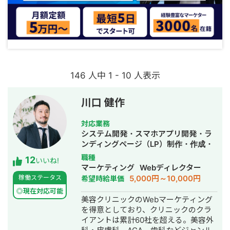
146 人中 1 - 10 人表示
川口 健作
対応業務
システム開発・スマホアプリ開発・ラ
ンディングページ（LP）制作・作成・
Youtubeチャンネル運営代行・立ち上
職種
12
いいね!
げ・ECサイト構築・ネットショップ作
マーケティング
Webディレクター
成代行・SEO対策・新規事業立上・
5,000円～10,000円
稼働ステータス
希望時給単価
SNS運用代行・記事作成代行・ライテ
◎現在対応可能
ィング・ホームページ制作・作成・バ
美容クリニックのWebマーケティング
ナー制作・デザイン・ロゴデザイン・
を得意としており、クリニックのクラ
作成・リスティング広告運用代行・オ
イアントは累計60社を超える。美容外
ウンドメディア制作・構築・運用代