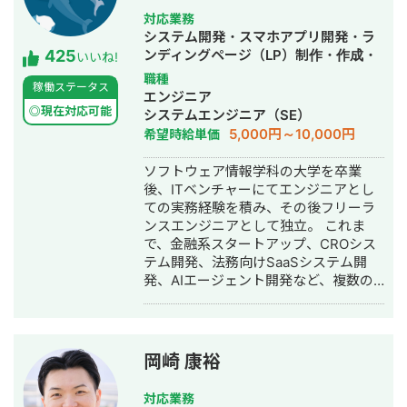
https://afroresort.com/ ホワイトニン
グプラス様 http://whitening-plus.net/
対応業務
山陽重機株式会社様
システム開発・スマホアプリ開発・ラ
425
http://xs895320.xsrv.jp/ 有限会社KYK
ンディングページ（LP）制作・作成・
いいね!
様 http://ks211228.wpx.jp/ etc.... 迅速
ECサイト構築・ネットショップ作成代
職種
稼働ステータス
なレスポンスかつ真摯な対応を心がけ
行・SEO対策・新規事業立上・SNS運
エンジニア
ております。 ご縁をいただけた際には
用代行・記事作成代行・ライティン
◎現在対応可能
システムエンジニア（SE）
末永くお付き合いができれば幸甚で
グ・翻訳・ホームページ制作・作成・
5,000円～10,000円
希望時給単価
す。 どうぞよろしくお願い致します。
バナー制作・デザイン・ロゴデザイ
土日休日や深夜早朝など、 お客様のニ
ン・作成・イラスト制作・動画制作・
ソフトウェア情報学科の大学を卒業
ーズにできる限り柔軟に対応させてい
動画編集・AI活用
後、ITベンチャーにてエンジニアとし
ただきます。 お急ぎの案件等もお気軽
ての実務経験を積み、その後フリーラ
にご相談ください。 ちなみに仕事とは
ンスエンジニアとして独立。 これま
関係ないのですが、
で、金融系スタートアップ、CROシス
2020/12/15~2021/8/28でヒッチハイク
テム開発、法務向けSaaSシステム開
で47都道府県を縦断しております。 ど
発、AIエージェント開発など、複数の
の県出身の方にも話題を合わせられま
スタートアップ・事業会社のシステム
す笑 よろしくお願い致します！
開発に携わってきました。 主にRuby
on Railsを用いたバックエンド開発を
得意としており、要件定義、設計、実
岡崎 康裕
装、本番リリース、運用改善まで一貫
して対応しています。 特に、仕様が複
対応業務