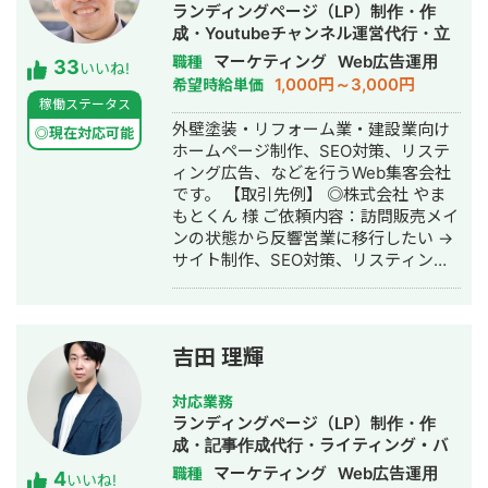
雑な業務システムや、要件がまだ固ま
ランディングページ（LP）制作・作
りきっていない新規開発において、事
成・Youtubeチャンネル運営代行・立
業目的を整理しながら、正確にスピー
ち上げ・SEO対策・新規事業立上・
マーケティング
Web広告運用
職種
33
ド感を持って形にしていくことを強み
いいね!
SNS運用代行・記事作成代行・ライテ
1,000円～3,000円
希望時給単価
としています。 いまはスタートアップ
ィング・ホームページ制作・作成・バ
稼働ステータス
案件にてAIエージェント開発にも携わ
ナー制作・デザイン・リスティング広
外壁塗装・リフォーム業・建設業向け
っており、AI活用した業務効率化、新
◎現在対応可能
告運用代行・オウンドメディア制作・
ホームページ制作、SEO対策、リステ
機能開発、既存プロダクトへのAI機能
構築・運用代行・動画制作・動画編集
ィング広告、などを行うWeb集客会社
の組み込みなどにも対応しています。
です。 【取引先例】 ◎株式会社 やま
単純に言われたものを作るだけではな
もとくん 様 ご依頼内容：訪問販売メイ
く、事業として使える形に落とし込む
ンの状態から反響営業に移行したい →
ことを重視し、開発の初期段階からリ
サイト制作、SEO対策、リスティング
リース後の運用まで伴走しています。
広告運用を実施 ◎株式会社 植田板金店
様 ご依頼内容：複数サイトのSEO対策
を依頼したい →SEO対策を実施 ◎アス
ムコーポレーション（ユーペイント）
吉田 理輝
様 ご依頼内容：Web集客を依頼したい
→サイト制作、SEO対策、リスティン
対応業務
グ広告運用を実施 ◎商工会・業界メデ
ランディングページ（LP）制作・作
ィア支援例 「東村山市商工会」様 「外
成・記事作成代行・ライティング・バ
壁塗装の窓口」様 ほか多数 ◎難関キー
ナー制作・デザイン・リスティング広
マーケティング
Web広告運用
職種
4
ワードで上位表示 ・「屋根」で1位 ・
いいね!