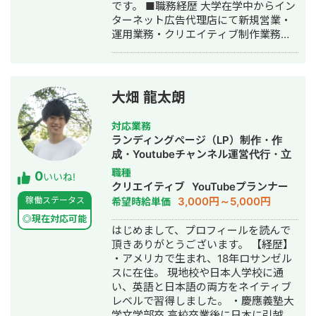
です。 ■職務経歴 大学在学中からイン
https://www.chatwork.com/riki199505
ターネット広告代理店にて新規営業・
最後までご覧いただきありがとうござ
運用業務・クリエイティブ制作業務を
いました。 ＊リンクのYouTubeはご縁
行う。インターンの傍ら自身でもアド
あって「Webマーケティング
アフィリエイトを行う。 大学を卒業
TV【StockSun株式会社】」に出演さ
後、証券株式会社にて金融商品の新規
せていただいたものです。
顧客開拓業務に従事。 新宿支店に配属
大畑 龍太朗
後、1日300件のテレアポ、個人宅への
訪問営業を1日100件行う。 証券会社を
対応業務
退職後、広告代理店に転職。金融・不
ランディングページ（LP）制作・作
動産業界を中心に月額数百万～数億単
成・Youtubeチャンネル運営代行・立
位のリスティング広告・ディスプレイ
ち上げ・ECサイト構築・ネットショッ
職種
0
広告の広告運用を担当。 その後、学生
いいね!
プ作成代行・SEO対策・SNS運用代
クリエイティブ
YouTubeプランナー
時代にインターンしていた広告代理店
行・記事作成代行・ライティング・翻
3,000円～5,000円
稼働ステータス
希望時給単価
にマネージャーとして入社。5名のマネ
訳・ホームページ制作・作成・オウン
ジメント業務・PL管理をしながらプレ
◎現在対応可能
ドメディア制作・構築・運用代行・動
はじめまして、プロフィールを読んで
イヤーとしても運用業務や新規案件獲
画制作・動画編集
頂きありがとうございます。 【経歴】
得業務に務める。■経歴・実績・Web
・アメリカで生まれ、18年ロサンゼル
広告で携わった企業の数50件以上 ・月
スに在住。 現地校や日本人学校に通
間広告運用費：月額10万～3000万 ■
い、英語と日本語の両方をネイティブ
得意なスキル ・WEB広告の総合的な戦
レベルで習得しました。 ・慶應義塾大
略設計 ・WEB広告の運用コンサルティ
学文学部卒 高校卒業後に日本に引越