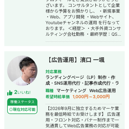
費20% ※LPO不要で純粋な広告運用の
qr/2000788262-7YNDe1MK?
広告運用代行・オウンドメディア制
ざいます。 コンサルタントとして企業
みの場合15万円となります。 ご契約後
uLand=UGw3dP トソーマ株式会社公
作・構築・運用代行・動画制作・動画
様から予算をお預かりし、 ・新規事業
の作業内容はこちらです。 ・広告運用
式サイト https://tosoma.co.jp 無料で
編集
・Web、アプリ開発 ・Webサイト、
プランニング作成 ・配信初期設定 ・
相談も受け付けています。 興味がある
Youtubeチャンネルの運用 を行なって
日々の配信調整 ・画像クリエイティブ
方は、LINEでお気軽にご連絡ください
おります。 ＜経歴＞ ・大手外資コンサ
制作 ・LP修正（FV、セクション毎の
ませ。
ルティング会社勤務 ・最終学歴：QS世
修正） ・KW/見出しなどのテキスト制
界大学ランキング8位・UCL ・2016
作及び入稿 ・広告審査落ち&アカウン
年：スポーツ×IT分野でスタートアップ
トBAN対応 ・日次、週次、月次報告&
起業 ・2017年：ビジネスコンテスト全
レポート作成 ・1ヶ月に2回までのお打
国優勝・シリコンバレー短期研修参加
ち合わせ ・その他LPO、LINE、マーケ
【広告運用】濱口 一颯
・2018年：メッセージアプリ開発会社
ティングファネル、CSなど数値改善に
にて、SE兼PMとして従事 ・2019年：
関わる部分のご提案 ＊動画クリエイテ
対応業務
有名大手インターンシップ10社以上参
ィブ制作、LP制作、LINE構築&改修に
ランディングページ（LP）制作・作
加（サイバーエージェント、チームラ
関しては別途ご請求となります。 以上
成・SNS運用代行・記事作成代行・ラ
ボ、PwC、デロイトなど）
となります。 また広告代理店を協業先
イティング・ホームページ制作・作
マーケティング
Web広告運用
職種
2
としてお探しの会社様はぜひご連絡く
いいね!
成・バナー制作・デザイン・リスティ
1,000円～3,000円
希望時給単価
ださい。（紹介フィーのお支払いも
ング広告運用代行・動画制作・動画編
稼働ステータス
可） 協業先例 ・WEBコンサルティン
集・営業代行
【2026年9月に独立するためマーケ業
グ会社様 ・WEB制作会社様 ・動画編
◎現在対応可能
務を最低時給でお受けします】 広告運
集会社様 ・LINE構築会社様 など。 興
用・フロント対応・バナー制作まで一
味ある方は1度ご相談ください。
気通貫してWeb広告業務の対応が可能
🔻Chatwork