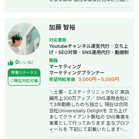
ング ・GTMによるタグの設定 ・広告
し、慶應義塾大学に入学しました。 ・
に使用するバナーの制作 ・LPやバナー
自動車部品メーカー 新卒ながらも会社
などの制作物のディレクション ・LPワ
の経営企画部に配属され、経理やイン
イヤー制作 ■取り扱い可能なWEB広告
フラ整理などの業務に携わりました。
媒体 ・リスティング検索広告(Google
加藤 智裕
・広告企業 インフルエンサー事業部で
／Yahoo!／Microsoft) ・ディスプレイ
オンライン広告やコンテンツ制作など
広告(Google／Yahoo!) ・YouTube広告
対応業務
の業務に携わりました。 ・フリーラン
・その他Google広告メニュー(PMAX・
Youtubeチャンネル運営代行・立ち上
スとして活動 個人で発信をしながらク
デマンド・ショッピング) ・Meta広告
げ・SEO対策・SNS運用代行・動画制
ライアントから仕事をいただき、フリ
(Facebook & Instagram) ・LINE広告
作・動画編集・営業代行
職種
0
ーランスとして現在は活動しておりま
・X(旧Twitter)広告 ・Tiktok広告 ・
いいね!
マーケティング
す。 【趣味・特技】 ・料理（ほぼ毎日
SmartNews広告 ■これまで携わった
マーケティングプランナー
稼働ステータス
自炊） ・ダーツ（プロ資格あり） ・キ
案件のジャンル ・不動産(賃貸、ハウス
3,000円～5,000円
希望時給単価
ャンプ（年6回程度） ・バルーンアー
メーカー、投資) ・美容クリニック ・
◎現在対応可能
ト（初級） ・お酒 ・カメラ 18年の在
SaaS(人材、業務管理) ・フランチャイ
＼士業・エステ・クリニックなど 実店
米経験、多数の経験やスキルは誰にも
ズ加盟開発 ・化粧品 ・店舗（フィット
舗売上300万アップ／ SNS運用会社に
マネできるものではない、希少価値の
ネス・ピラティス） ・自社求人 ・スク
て3年勤務したのち独立し 現在は合同
高いものだと自負しております。 幅広
ール/研修(AI関連、SNS、資格講座) ・
会社Univeresally Delightを 立ち上げ
いスキルや知識を用いてクライアント
金融 etc... ■ご依頼可能な目的別事例
ましてクライアント数社の SNS集客を
の課題を解決致します。 ご興味があり
・クリエイティブ制作 ・運用改善の壁
事業として行っております 主なプロフ
ましたら、お気軽にご連絡ください。
打ち ・初期設定の代行やレクチャー ・
ィールを 下記にて記載いたします✨
コンバージョンを増やしたい（LINE登
①事業概要 ・SNS運用代行、コンサ
録、売上、申し込み、資料請求） ・