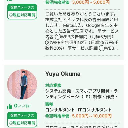
告運用代行・動画制作・動画編集
3,000円～5,000円
希望時給単価
「ガルバリウム 鋼板」で1位 ・「塗り
稼働ステータス
壁」で1位 ・「外壁塗装」で3位 ・「埼
ご覧いただきありがとうございます。
玉 リフォーム」「千葉県 外壁塗装」
◎現在対応可能
株式会社アドラフ代表の吉田理輝と申
「つくば市 外壁塗装」など地域キーワ
します。 Meta広告、Google広告を中
ードでも1位を多数獲得 【自己紹介】
心とした広告代理店です。 🔻サービス
・高校卒業後、札幌市で老舗の施工会
内容 ①WEB広告顧問（月額5万円）
社に就職。職人として活動する ・
②WEB広告運用代行（月額25万円/手
RIZAPの子会社に転職し、10年勤務。
数料20%） 🔻サービス詳細 ①WEB広
事業部で最年少の支配人となり、新規
告顧問（月額5万円） こちらは広告代
出店などを経験 ・副業だったマーケテ
理店に任せると数値が合いづらいサー
ィング技術をもって独立 ・個人事業と
ビスをお持ちの企業、もしくは内製化
して3年で利益8倍を達成。「トソーマ
を目指されている企業様向けです。 基
株式会社」を設立 ・法人化後も、3年
Yuya Okuma
本的にはチャットにてサポートさせて
連続で150％以上の業績アップを実現
いただきます。 質問例 ・今出稿してい
【略歴】 2018年〜2021年 ・外壁塗装
対応業務
る業種のCPAの相場感 ・配信設定につ
会社の集客のプロとして個人事業主で
システム開発・スマホアプリ開発・ラ
いての相談 ・CRの添削 ・LPの添削 な
活動 2022年〜 ・トソーマ株式会社
ンディングページ（LP）制作・作成・
ど。 ②WEB広告運用代行（月額25万
代表取締役 >リフォーム業・建設業
Youtubeチャンネル運営代行・立ち上
職種
0
円/手数料20%） 費用は月間広告費によ
の集客支援 >SEO事業 >リスティ
いいね!
げ・ECサイト構築・ネットショップ作
コンサルタント
ITコンサルタント
り2パターンに分かれます。 月間広告
ング広告事業 >ホームページ・LP制
成代行・SEO対策・新規事業立上・記
5,000円～10,000円
稼働ステータス
希望時給単価
費100万円以下の場合 月額25万円 月
作事業 LINE（無料相談をご希望の方）
事作成代行・ライティング・翻訳・ホ
間広告費100万円以上の場合 月間広告
https://s.lmes.jp/landing-
◎現在対応可能
ームページ制作・作成・リスティング
プロフィールをご覧頂きありがとうご