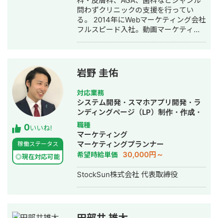
科・皮膚科、AGA、歯科などジャンル
行・動画制作・動画編集・営業代行
問わずクリニックの支援を行ってい
る。 2014年にWebマーケティング会社
フルスピード入社。動画マーケティン
グ事業部立ち上げや、PR・SNS・SEO
の部署マネージャーを務める。営業職
として社内MVPを獲得。4年間在籍し
独立。 独立後はフリーランスとなり、
岩野 圭佑
フロントエンドエンジニア兼総合Web
マーケターとして活動。現在はWebコ
対応業務
ンサルティング会社を創設し、法人と
システム開発・スマホアプリ開発・ラ
してStockSunに参画。
ンディングページ（LP）制作・作成・
Youtubeチャンネル運営代行・立ち上
職種
0
いいね!
げ・ECサイト構築・ネットショップ作
マーケティング
成代行・SEO対策・新規事業立上・
マーケティングプランナー
稼働ステータス
SNS運用代行・ホームページ制作・作
30,000円～
希望時給単価
◎現在対応可能
成・リスティング広告運用代行・動画
制作・動画編集
StockSun株式会社 代表取締役