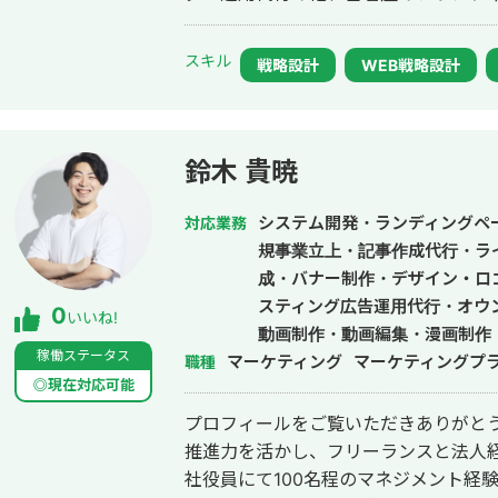
展開。
スキル
戦略設計
WEB戦略設計
鈴木 貴暁
システム開発・ランディングペー
対応業務
規事業立上・記事作成代行・ラ
成・バナー制作・デザイン・ロ
スティング広告運用代行・オウ
0
いいね!
動画制作・動画編集・漫画制作
稼働ステータス
マーケティング
マーケティングプ
職種
◎現在対応可能
プロフィールをご覧いただきありがとう
推進力を活かし、フリーランスと法人経営
社役員にて100名程のマネジメント経