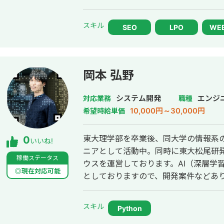
スキル
SEO
LPO
WE
岡本 弘野
システム開発
エンジ
対応業務
職種
10,000円～30,000円
希望時給単価
東大理学部を卒業後、同大学の情報系の
0
いいね!
ニアとして活動中。同時に東大松尾研
稼働ステータス
ウスを運営しております。AI（深層学
◎現在対応可能
としておりますので、開発案件などあ
スキル
Python