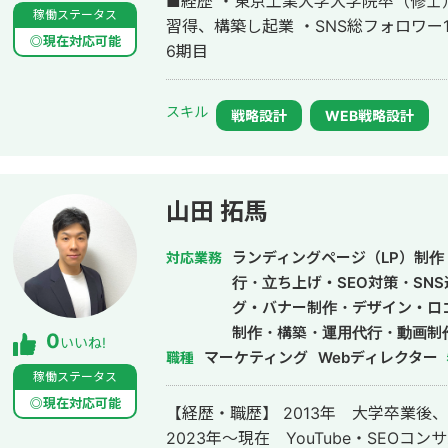
■経歴 ・東京工業大学大学院卒（修士
稼働ステータス
習得、構築し起業 ・SNS総フォロワー
◎現在対応可能
6期目
スキル
戦略設計
WEB戦略設計
山田 拓馬
ランディングページ（LP）制作・
対応業務
行・立ち上げ・SEO対策・SN
グ・バナー制作・デザイン・ロ
制作・構築・運用代行・動画制
0
いいね!
マーケティング
Webディレクター
職種
稼働ステータス
◎現在対応可能
【経歴・職歴】 2013年 大学卒業
2023年〜現在 YouTube・SEO