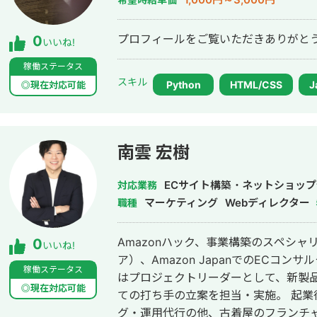
プロフィールをご覧いただきありがと
0
いいね!
稼働ステータス
スキル
Python
HTML/CSS
J
◎現在対応可能
南雲 宏樹
ECサイト構築・ネットショッ
対応業務
マーケティング
Webディレクター
職種
Amazonハック、事業構築のスペシャ
0
いいね!
ア）、Amazon JapanでのECコン
稼働ステータス
はプロジェクトリーダーとして、新製
◎現在対応可能
ての打ち手の立案を担当・実施。 起業後
グ・運用代行の他、古着屋のフランチャ