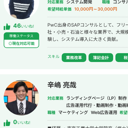
システム開発
コンサ
対応業務
職種
10,000円～30,000円
希望時給単価
PwC出身のSAPコンサルとして、フリ
46
いいね!
社・小売・石油と様々な業界で、大規
稼働ステータス
験し、システム導入に大きく貢献。
◎現在対応可能
スキル
業務改革
簿記会計
税
辛嶋 亮哉
ランディングページ（LP）制作
対応業務
広告運用代行・動画制作・動画
マーケティング
Web広告運用
職種
希望
0
いいね!