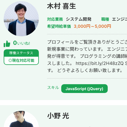
木村 喜生
システム開発
エンジ
対応業務
職種
3,000円～5,000円
希望時給単価
プロフィールをご覧頂きありがとうございます。 新卒入社の
0
いいね!
新規事業に関わっています。 エンジニア
稼働ステータス
発が得意です。 プログラミングの講師経験もあります。先日一つ講座をリリー
◎現在対応可能
スしました。 https://bit.ly/2H48zZQ ServiceNowについても経験がありま
す。 どうぞよろしくお願い致します。
スキル
JavaScript (jQuery)
小野 光