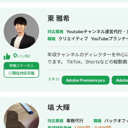
東 雅希
Youtubeチャンネル運営代
対応業務
クリエイティブ
YouTubeプランナ
職種
年収チャンネルのディレクターを中心に、
0
いいね!
ります。 TikTok、Shortsなど
稼働ステータス
◎現在対応可能
スキル
Adobe Premiere pro
Adobe
塙 大輝
事務代行
バックオフ
対応業務
職種
1,000円～3,000円
希望時給単価