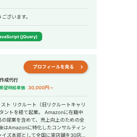
うございます。
avaScript (jQuery)
プロフィールを見る
プ作成代行
30,000円～
希望時給単価
リスト リクルート（旧リクルートキャリ
サルタントを経て起業。 Amazonに在籍中
品の提案を含めて、売上向上のための全
はAmazonに特化したコンサルティン
イズ本部として全国に実店舗を30店舗