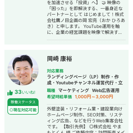
を加速させる「投資」へ】 🤝 映像の
「困った」を即解決する、一番身近な
パートナーとして はじめまして！株式
会社鷹ノ目企画の岡 宏亮（おか ひろあ
き）と申します。 YouTube運用を軸
に、企業の経営課題を映像で解決する
戦略的パートナーとして活動していま
す。 「YouTubeを始めたいが、何から
手をつければいい？」 「今の制作会社
の動画、もっと良くならない？」 「タ
岡崎 康裕
クシー広告やプロモーション映像も検
討したい」 そんな言語化できていない
対応業務
段階の「些細な悩み」を、プロの視点
ランディングページ（LP）制作・作
で紐解くのが私の得意領域です。映像
成・Youtubeチャンネル運営代行・立
制作・分析・運用まで一気通貫で対応
ち上げ・SEO対策・新規事業立上・
マーケティング
Web広告運用
職種
33
できるからこそ、どんな角度のご相談
いいね!
SNS運用代行・記事作成代行・ライテ
1,000円～3,000円
希望時給単価
にも「その場」で回答いたします。 🎥
ィング・ホームページ制作・作成・バ
稼働ステータス
映像歴8年。理論と実績に裏打ちされた
ナー制作・デザイン・リスティング広
外壁塗装・リフォーム業・建設業向け
プロの視点 高校時代から映像制作を開
◎現在対応可能
告運用代行・オウンドメディア制作・
ホームページ制作、SEO対策、リステ
始し、芸術系大学にて映像の歴史から
構築・運用代行・動画制作・動画編集
ィング広告、などを行うWeb集客会社
高度な応用技術まで4年間徹底的に学び
です。 【取引先例】 ◎株式会社 やま
ました。単に「動画を作る」だけでは
もとくん 様 ご依頼内容：訪問販売メイ