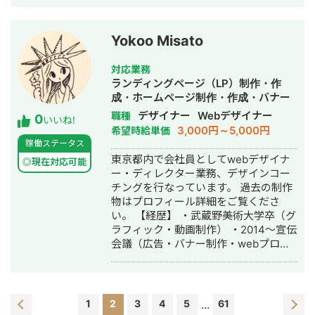
理店に任せると数値が合いづらいサー
ィング技術をもって独立 ・個人事業と
ク率：5.4％ ⇒ 7.1％ ターゲットの関心
ビスをお持ちの企業、もしくは内製化
して3年で利益8倍を達成。「トソーマ
を引く訴求に絞り、流入の入り口を大
を目指されている企業様向けです。 基
株式会社」を設立 ・法人化後も、3年
幅に強化。「最初の壁」を圧倒的な確
Yokoo Misato
本的にはチャットにてサポートさせて
連続で150％以上の業績アップを実現
率で突破しています。 🚀 平均視聴回
いただきます。 質問例 ・今出稿してい
【略歴】 2018年〜2021年 ・外壁塗装
数：2,349回 ⇒ 3,852回（1.6倍増）
対応業務
る業種のCPAの相場感 ・配信設定につ
会社の集客のプロとして個人事業主で
🔵【実績２】採用特化型YouTubeチャ
ランディングページ（LP）制作・作
いての相談 ・CRの添削 ・LPの添削 な
活動 2022年〜 ・トソーマ株式会社
ンネル運用支援 「再生数」を追うだけ
成・ホームページ制作・作成・バナー
ど。 ②WEB広告運用代行（月額25万
代表取締役 >リフォーム業・建設業
でなく、「内定承諾」という経営指標
制作・デザイン・ロゴデザイン・作
デザイナー
Webデザイナー
職種
0
円/手数料20%） 費用は月間広告費によ
の集客支援 >SEO事業 >リスティ
いいね!
に直結させた支援実績です。創業2年目
成・イラスト制作・動画制作・動画編
3,000円～5,000円
希望時給単価
り2パターンに分かれます。 月間広告
ング広告事業 >ホームページ・LP制
のベンチャー企業様において、以下の
集
稼働ステータス
費100万円以下の場合 月額25万円 月
作事業 LINE（無料相談をご希望の方）
成果を達成しました。 ▼ 支援による採
東京都内で会社員としてwebデザイナ
間広告費100万円以上の場合 月間広告
https://s.lmes.jp/landing-
◎現在対応可能
用成功実績 YouTubeを戦略的に活用
ー・ディレクター業務、デザインコー
費20% ※LPO不要で純粋な広告運用の
qr/2000788262-7YNDe1MK?
し、以下の優秀層を含む計9名の採用成
チングを行なっています。 過去の制作
みの場合15万円となります。 ご契約後
uLand=UGw3dP トソーマ株式会社公
功（内定承諾済み）に大きく貢献しま
物はプロフィール詳細をご覧くださ
の作業内容はこちらです。 ・広告運用
式サイト https://tosoma.co.jp 無料で
した。 🔸 旧帝大（九州大学ほか） 🔸
い。 【経歴】 ・武蔵野美術大学卒（グ
プランニング作成 ・配信初期設定 ・
相談も受け付けています。 興味がある
海外著名大学（テンプル大、サンディ
ラフィック・動画制作） ・2014〜宣伝
日々の配信調整 ・画像クリエイティブ
方は、LINEでお気軽にご連絡ください
エゴ州立大、アムステルダム大ほか多
会議（広告・バナー制作・webプロモ
制作 ・LP修正（FV、セクション毎の
ませ。
数） 💬 クライアント様の評価 「選考
ーション） ・2019〜NRIグループweb
修正） ・KW/見出しなどのテキスト制
過程の候補者全員に動画を共有するこ
制作会社 （UI改善・バナー制作・web
作及び入稿 ・広告審査落ち&アカウン
とで、志望度が劇的に向上しました。
ディレクション） ・2022〜ソフトバン
トBAN対応 ・日次、週次、月次報告&
実際に入社を決めたメンバー全員が
クグループ画像認識 AI企業 【所持スキ
レポート作成 ・1ヶ月に2回までのお打
1
2
『YouTubeの影響が大きかった』と断
3
4
5
...
61
ル】 webディレクション ／ figma／