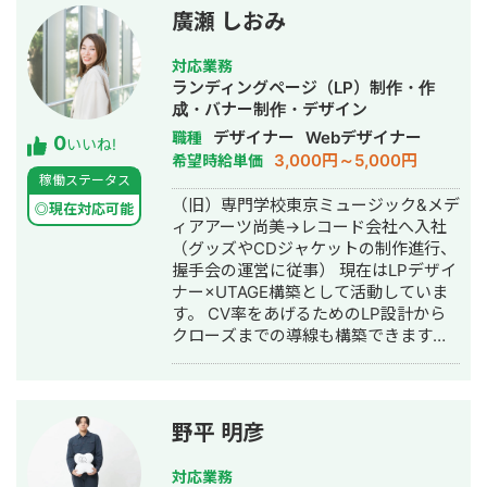
います。 支援内容としては、SEO・コ
廣瀬 しおみ
ンテンツマーケティング、LP制作、広
告運用、メルマガ施策、ホワイトペー
対応業務
パー制作、会員登録導線の改善など幅
ランディングページ（LP）制作・作
広く対応しておりますが、特定の施策
成・バナー制作・デザイン
ありきではありません。 企業様の商材
デザイナー
Webデザイナー
職種
0
や営業体制、ターゲット顧客、競合状
いいね!
3,000円～5,000円
希望時給単価
況を踏まえ、「今取り組むべき施策は
稼働ステータス
何か」という視点から、最適なマーケ
（旧）専門学校東京ミュージック&メデ
ティング戦略をご提案いたします。
◎現在対応可能
ィアアーツ尚美→レコード会社へ入社
「BtoB ECを立ち上げたものの、思う
（グッズやCDジャケットの制作進行、
ように成果が出ていない」 「営業活動
握手会の運営に従事） 現在はLPデザイ
をもっと効率化したい」 「ECを新たな
ナー×UTAGE構築として活動していま
営業チャネルとして育てていきたい」
す。 CV率をあげるためのLP設計から
そんな企業様のパートナーとして、事
クローズまでの導線も構築できます。
業の成長をご支援いたします。お気軽
まずはお悩みをヒアリングさせていた
にご相談ください。
だき、提案いたします。 制作実績はこ
ちらをご覧ください。 ゆかまる様（タ
ロット体験会）
野平 明彦
https://hirourimi.com/yukamarusama_lp_
合同会社ココロミ（キャリアデザイン×
対応業務