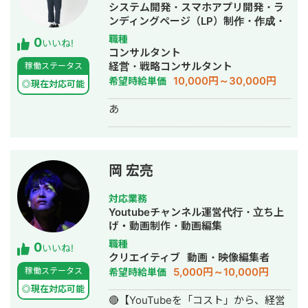
営業開発）
システム開発・スマホアプリ開発・ラ
https://hirourimi.com/kyariadesign_eigyo
ンディングページ（LP）制作・作成・
サンプル1 （ホロスコープマスター）
ECサイト構築・ネットショップ作成代
職種
0
https://hirourimi.com/sample1_horoscop
いいね!
行・新規事業立上・SNS運用代行・ホ
コンサルタント
ームページ制作・作成・AI活用
経営・戦略コンサルタント
稼働ステータス
10,000円～30,000円
希望時給単価
◎現在対応可能
あ
岡 宏亮
対応業務
Youtubeチャンネル運営代行・立ち上
げ・動画制作・動画編集
職種
0
いいね!
クリエイティブ
動画・映像編集者
5,000円～10,000円
稼働ステータス
希望時給単価
◎現在対応可能
🔴【YouTubeを「コスト」から、経営