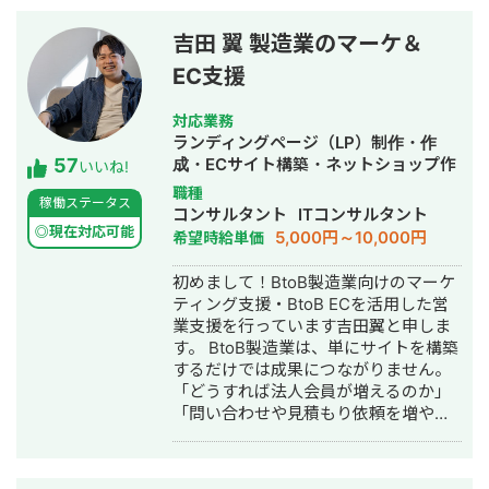
不動産会社など多業種に対応してきま
した。SEO対策においては、ゼロから
吉田 翼 製造業のマーケ＆
立ち上げた新規サイトをニッチ市場で
EC支援
サービスキーワード検索1位に導き、月
間1.5万PV、月商500万円の売上を実現
した実績があります。 エンジニア知識
対応業務
を持ったSEOディレクターとして、大
ランディングページ（LP）制作・作
57
量のページを作成するようないわゆる
成・ECサイト構築・ネットショップ作
いいね!
データベース型のサイトの構築も得意
成代行・SEO対策・新規事業立上・記
職種
稼働ステータス
です。 競合が対応しきれないような細
事作成代行・ライティング・ホームペ
コンサルタント
ITコンサルタント
かいキーワードまで対策して、お問合
ージ制作・作成・リスティング広告運
◎現在対応可能
5,000円～10,000円
希望時給単価
せにつなげる戦略でお客様の売上に貢
用代行・オウンドメディア制作・構
献します。 少し珍しいキャリアの特徴
築・運用代行・営業代行・AI活用
初めまして！BtoB製造業向けのマーケ
として、Fリーグ（フットサル日本トッ
ティング支援・BtoB ECを活用した営
プリーグ）のエスポラーダ北海道、バ
業支援を行っています吉田翼と申しま
サジィ大分でプロ選手として活動しな
す。 BtoB製造業は、単にサイトを構築
がらWeb制作の経験を積んできました
するだけでは成果につながりません。
（バサジィ大分在籍時は完全プロ契約
「どうすれば法人会員が増えるのか」
のため1年間休職）。 アスリートとし
「問い合わせや見積もり依頼を増やせ
ての経験で培った「やると決めたら徹
るのか」「EC経由の売上をどう伸ばし
底的にやり抜く」精神で、お客様のプ
ていくのか」といった視点で、事業全
ロジェクトに全力で取り組みます。
体を見ながら最適な施策をご提案して