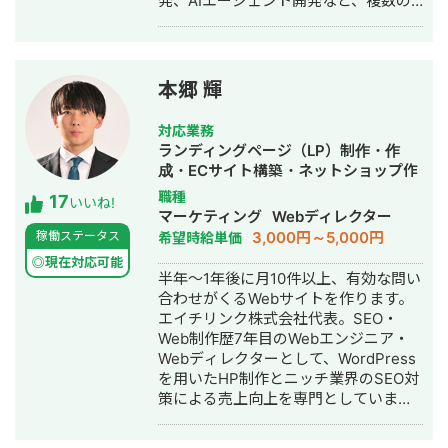
発、AIエージェント開発など、複数の
スタートアップ・事業会社のシステム
開発に携わってきました。 主にRuby
on Railsを用いたバックエンド開発を
得意としており、要件定義、設計、実
本郷 輝
装、本番リリース、運用改善まで一貫
して対応しています。 特に、仕様が複
対応業務
雑な業務システムや、要件がまだ固ま
ランディングページ（LP）制作・作
りきっていない新規開発において、事
成・ECサイト構築・ネットショップ作
業目的を整理しながら、正確にスピー
成代行・SEO対策・記事作成代行・ラ
職種
17
ド感を持って形にしていくことを強み
いいね!
イティング・ホームページ制作・作
マーケティング
Webディレクター
としています。 いまはスタートアップ
成・オウンドメディア制作・構築・運
3,000円～5,000円
稼働ステータス
希望時給単価
案件にてAIエージェント開発にも携わ
用代行
っており、AI活用した業務効率化、新
◎現在対応可能
半年～1年後に月10件以上、有効な問い
機能開発、既存プロダクトへのAI機能
合わせがくるWebサイトを作ります。
の組み込みなどにも対応しています。
エイチリンク株式会社代表。SEO・
単純に言われたものを作るだけではな
Web制作歴7年目のWebエンジニア・
く、事業として使える形に落とし込む
Webディレクターとして、WordPress
ことを重視し、開発の初期段階からリ
を用いたHP制作とニッチ業界のSEO対
リース後の運用まで伴走しています。
策による売上向上を専門としていま
す。 HP/LP制作実績は100サイト以
上。パーソナルジム、土木工事会社、