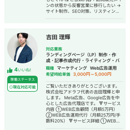
なく、「なぜその映像が必要なの
ンの状態から反響営業に移行したい →
か？」という本質を追求し続けていま
サイト制作、SEO対策、リスティング
す。 大学在学中からプロとしてキャリ
広告運用を実施 ◎株式会社 植田板金店
アをスタートし、現在は【企画・撮
様 ご依頼内容：複数サイトのSEO対策
影・編集・分析】までをワンストップ
を依頼したい →SEO対策を実施 ◎アス
で統括。累計5,000本以上の制作に携わ
ムコーポレーション（ユーペイント）
った知見を活かし、貴社の専属ディレ
吉田 理輝
様 ご依頼内容：Web集客を依頼したい
クターとして伴走します。 📈【実績
→サイト制作、SEO対策、リスティン
１】運用リプレイスによる劇的な数値
対応業務
グ広告運用を実施 ◎商工会・業界メデ
改善 他社から弊社へ運用を引き継いだ
ランディングページ（LP）制作・作
ィア支援例 「東村山市商工会」様 「外
（リプレイス）結果、1年間で主要指標
成・記事作成代行・ライティング・バ
壁塗装の窓口」様 ほか多数 ◎難関キー
を大幅に底上げしました。前代理店で
ナー制作・デザイン・リスティング広
マーケティング
Web広告運用
職種
4
ワードで上位表示 ・「屋根」で1位 ・
の停滞を打破し、「アルゴリズムに評
いいね!
告運用代行・動画制作・動画編集
3,000円～5,000円
希望時給単価
「ガルバリウム 鋼板」で1位 ・「塗り
価され、拡散される」チャンネルへと
稼働ステータス
壁」で1位 ・「外壁塗装」で3位 ・「埼
再構築します。 ▼ 運用リプレイス前後
ご覧いただきありがとうございます。
玉 リフォーム」「千葉県 外壁塗装」
の比較データ （※動画公開24時間後の
◎現在対応可能
株式会社アドラフ代表の吉田理輝と申
「つくば市 外壁塗装」など地域キーワ
初動数値を比較） 📈 平均視聴維持率：
します。 Meta広告、Google広告を中
ードでも1位を多数獲得 【自己紹介】
39.8％ ⇒ 50.7％（★大台突破）
心とした広告代理店です。 🔻サービス
・高校卒業後、札幌市で老舗の施工会
YouTube評価の肝である「維持率」を
内容 ①WEB広告顧問（月額5万円）
社に就職。職人として活動する ・
50％の大台に乗せたことで、プラット
②WEB広告運用代行（月額25万円/手
RIZAPの子会社に転職し、10年勤務。
フォームからの評価を最大化。安定し
数料20%） 🔻サービス詳細 ①WEB広
事業部で最年少の支配人となり、新規
て再生回数が伸び続けるチャンネルへ
告顧問（月額5万円） こちらは広告代
出店などを経験 ・副業だったマーケテ
成長させました。 🖱️ サムネイルクリッ