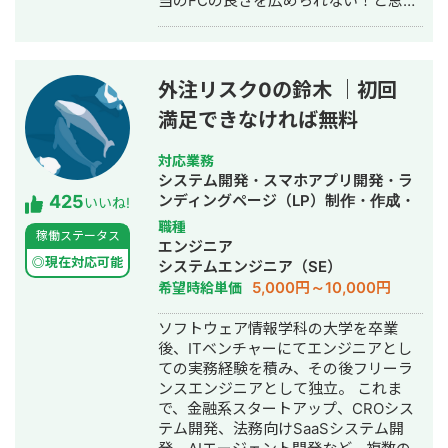
当のFCの良さを広められない！と思
い、実際に自ら加盟して店舗運営する
会社、株式会社フランチャイジーチャ
ンネルを設立、代表取締役を務める 現
在はFCに加盟したいが、時間やノウハ
外注リスク0の鈴木 ｜初回
ウがないという方向けに店舗運営をま
満足できなければ無料
るっと請け負うFC店舗運営委託代行事
業を展開している
対応業務
システム開発・スマホアプリ開発・ラ
425
ンディングページ（LP）制作・作成・
いいね!
ECサイト構築・ネットショップ作成代
職種
稼働ステータス
行・SEO対策・新規事業立上・SNS運
エンジニア
用代行・記事作成代行・ライティン
◎現在対応可能
システムエンジニア（SE）
グ・翻訳・ホームページ制作・作成・
5,000円～10,000円
希望時給単価
バナー制作・デザイン・ロゴデザイ
ン・作成・イラスト制作・動画制作・
ソフトウェア情報学科の大学を卒業
動画編集・AI活用
後、ITベンチャーにてエンジニアとし
ての実務経験を積み、その後フリーラ
ンスエンジニアとして独立。 これま
で、金融系スタートアップ、CROシス
テム開発、法務向けSaaSシステム開