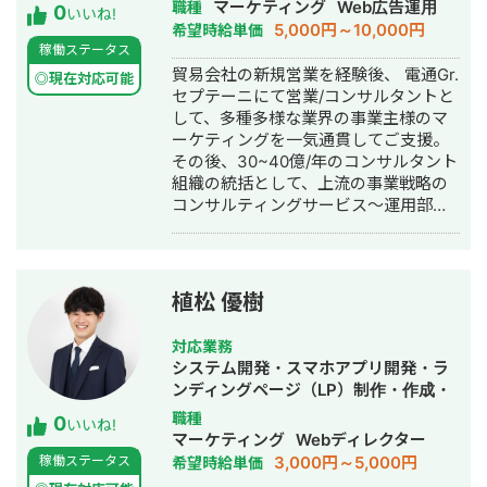
ング広告運用代行・営業代行・採用代
マーケティング
Web広告運用
職種
0
ンし、フルスタックのプログラマ、
いいね!
額300万 CPA¥11,000 ┗新規案件(代
行
5,000円～10,000円
希望時給単価
PM、PMOを中心に活動してきまし
理店二次受け)として、フロント・運用
稼働ステータス
た。そのときの主な業務内容として
業務・クリエイティブ制作を行う。
貿易会社の新規営業を経験後、 電通Gr.
は、要件定義から設計、日程(WBS)策
◎現在対応可能
┗Meta、GDN、YDA、SmartNewsの
セプテーニにて営業/コンサルタントと
定と管理、開発・保守運用までとなっ
運用～クリエイティブ制作 ・買取サー
して、多種多様な業界の事業主様のマ
ており、WEBシステム開発における一
ビス 月額200万 広告CPA¥8000 ア
ーケティングを一気通貫してご支援。
通りの経験があります。また、大学院
ポCPA¥12,000 クライアント粗利目標
その後、30~40億/年のコンサルタント
では留学していた経験もあり、英語を
¥50,000 ┗新規案件(直案件)として、フ
組織の統括として、上流の事業戦略の
用いた業務にも抵抗ありません。 WEB
ロント・運用業務・クリエイティブ制
コンサルティングサービス～運用部隊
システム開発の代表的な開発経験およ
作を行う。 ┗Meta、リスティング広告
の統括、広告運用ロジックの言語化等
び実績としては、 ・暗号通貨の取引管
(Google,Yahoo,Microsoft)にて
を経験。 現在は伴走支援型WEB広告代
理システムの構築（JPYC様、PMOお
CPA4,000円～8,000円で運用 ┗管理画
理店Vecesを運営し、 50社以上の事業
よびプログラマ） ・EVM系プラットフ
面上の数値だけではなく、アポ単価や
様のスケールハックにて圧倒的成果を
ォーム上での暗号通貨の取引の追跡シ
植松 優樹
粗利数値の改善も支援 ・フランチャイ
創出。 弊社は、 ・大手代理店や事業側
ステムの開発PoC（JPYC様、PMおよ
ズ加盟開発 ┗Meta広告にてCPA5,000
のマーケ責任者出身の少数精鋭集団 ・
びプログラマ） ・Bitcoinの自動売買シ
～12,000 広告運用だけではなく営業支
対応業務
戦略伴走型の業界トップクラスの広告
ステムの開発(DMM Bitcoin様、PMお
援も行い、広告から面談への改善も支
システム開発・スマホアプリ開発・ラ
運用力 ・事業主様と成長する報酬形態
よびプログラマ） ・auPayアプリの
援
ンディングページ（LP）制作・作成・
モデル の伴走型の広告代理店となりま
GPS位置座標よりおすすめクーポンを
ECサイト構築・ネットショップ作成代
職種
0
す。 事業主様と成長することをモット
検索するシステムの開発（ベンダー側
いいね!
行・SNS運用代行・ホームページ制
マーケティング
Webディレクター
ーとする広告代理店です。 徹底的に売
PMO） ・医薬品卸業者と薬局で利用す
作・作成・動画制作・動画編集
3,000円～5,000円
稼働ステータス
希望時給単価
上拡大に拘るスタンスで、マーケティ
る医薬品の在庫管理と発注および追跡