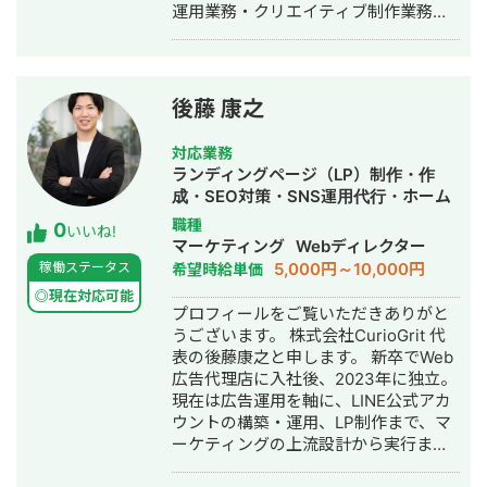
運用業務・クリエイティブ制作業務を
行う。インターンの傍ら自身でもアド
アフィリエイトを行う。 大学を卒業
後、証券株式会社にて金融商品の新規
顧客開拓業務に従事。 新宿支店に配属
後藤 康之
後、1日300件のテレアポ、個人宅への
訪問営業を1日100件行う。 証券会社を
対応業務
退職後、広告代理店に転職。金融・不
ランディングページ（LP）制作・作
動産業界を中心に月額数百万～数億単
成・SEO対策・SNS運用代行・ホーム
位のリスティング広告・ディスプレイ
ページ制作・作成・バナー制作・デザ
職種
0
広告の広告運用を担当。 その後、学生
いいね!
イン・リスティング広告運用代行・オ
マーケティング
Webディレクター
時代にインターンしていた広告代理店
ウンドメディア制作・構築・運用代
5,000円～10,000円
稼働ステータス
希望時給単価
にマネージャーとして入社。5名のマネ
行・採用代行・AI活用
ジメント業務・PL管理をしながらプレ
◎現在対応可能
プロフィールをご覧いただきありがと
イヤーとしても運用業務や新規案件獲
うございます。 株式会社CurioGrit 代
得業務に務める。■経歴・実績・Web
表の後藤康之と申します。 新卒でWeb
広告で携わった企業の数50件以上 ・月
広告代理店に入社後、2023年に独立。
間広告運用費：月額10万～3000万 ■
現在は広告運用を軸に、LINE公式アカ
得意なスキル ・WEB広告の総合的な戦
ウントの構築・運用、LP制作まで、マ
略設計 ・WEB広告の運用コンサルティ
ーケティングの上流設計から実行まで
ング ・GTMによるタグの設定 ・広告
一気通貫でご支援しています。 ▼最大
に使用するバナーの制作 ・LPやバナー