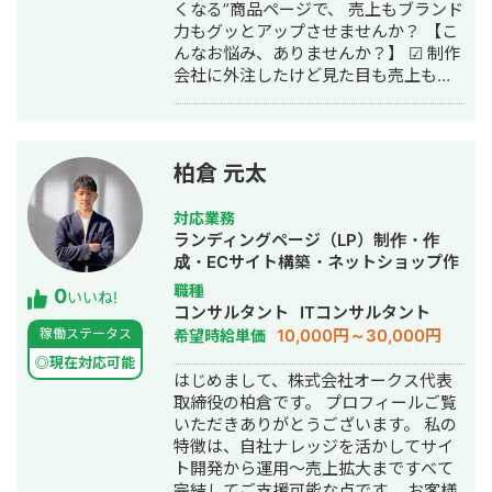
くなる”商品ページで、 売上もブランド
車メーカーのSNSマーケティングに従
力もグッとアップさせませんか？ 【こ
事。 ▼2024年12月 RaaS合同会社を設
んなお悩み、ありませんか？】 ☑ 制作
立。 ・外部顧問：歯医者の元 院長先生
会社に外注したけど見た目も売上も微
・CTO：ベンチャー企業 CTO経験者
妙だった ☑ 商品ページがごちゃごちゃ
得意領域は、SNS運用の戦略設計から
していて伝わらない ☑ アクセスがある
実運用・数値改善までを軸に、集客・
のに離脱が多い ☑ 競合の方が売れてい
採用成果を生む設計力、PoC検証を前
る ☑ スマホで見ると文字が小さすぎる
提とした業務自動化・業務システム開
柏倉 元太
→ それ、“女性視点”と“EC最適化”で解
発を一気通貫で行う実行力。
決できます。 【そそるデザインが選ば
対応業務
れる理由】 ☑ 女性の心をつかむデザイ
ランディングページ（LP）制作・作
ン＆コピー ☑ 各ECモール仕様に完全
成・ECサイト構築・ネットショップ作
対応（ガイドライン・制限含め） ☑ 転
成代行・SEO対策・記事作成代行・ラ
職種
0
換率アップの実績が豊富な女性デザイ
いいね!
イティング・ホームページ制作・作
コンサルタント
ITコンサルタント
ナーによる一貫対応 ☑ スマホでも購入
成・リスティング広告運用代行・オウ
10,000円～30,000円
稼働ステータス
希望時給単価
率が高い構成 ☑ 企画からアップロード
ンドメディア制作・構築・運用代行
までまるっとおまかせ →「売れるペー
◎現在対応可能
はじめまして、株式会社オークス代表
ジ」のためにご用意いただくのはこれ
取締役の柏倉です。 プロフィールご覧
だけです！ ☑ 商品情報 ☑ ご希望のイ
いただきありがとうございます。 私の
メージ ▼経歴 ・大学でプログラミング
特徴は、自社ナレッジを活かしてサイ
を学んだ後、銀行で個人、法人営業を
ト開発から運用〜売上拡大まですべて
経験 ↓ ・医療業界にて企画、ディ
完結してご支援可能な点です。 お客様