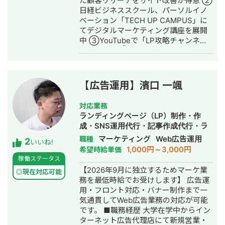
た顧客リサーチをサイト改善が得意 ②
日経ビジネススクール、パーソルイノ
ベーション「TECH UP CAMPUS」に
てデジタルマーケティング講座を展開
中 ③YouTubeで「LP攻略チャンネ
ル」を配信 ④歯科クリニック向け動画
研修サービスなど教育サービスの立ち
上げ・運営も経験 ※フリーランス名鑑
でのインタビュー記事
【広告運用】濱口 一颯
https://freelance-
meikan.com/column/4354/ 【経歴】
対応業務
・新卒）不動産ディベロッパー（営
ランディングページ（LP）制作・作
業） ・リクルート（営業）：ゼクシィ
成・SNS運用代行・記事作成代行・ラ
の営業部にてMVP受賞、新規媒体の営
イティング・ホームページ制作・作
マーケティング
Web広告運用
職種
2
業リーダー ・UXコンサルティング会社
いいね!
成・バナー制作・デザイン・リスティ
1,000円～3,000円
希望時給単価
（シニアマネージャー）：大手からベ
ング広告運用代行・動画制作・動画編
稼働ステータス
ンチャー企業様向けにUXリサーチなど
集・営業代行
【2026年9月に独立するためマーケ業
の工程からUX改善実行までを提供 ・現
◎現在対応可能
務を最低時給でお受けします】 広告運
在、デジタルマーケティング支援や
用・フロント対応・バナー制作まで一
WEB改善のプロとして活動
気通貫してWeb広告業務の対応が可能
です。 ■職務経歴 大学在学中からイン
ターネット広告代理店にて新規営業・