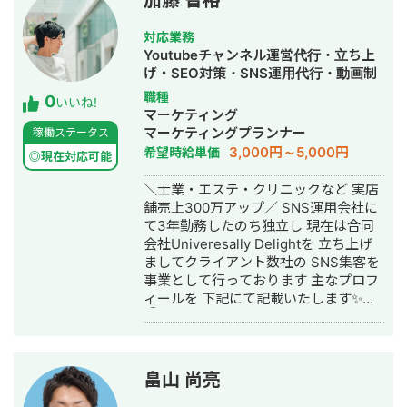
加藤 智裕
・広告企業 インフルエンサー事業部で
円〜 / 月額5万円〜） ②広告運用代行
オピニオンとして利用したい ・広告運
オンライン広告やコンテンツ制作など
（固定5万円 / 手数料20％）
用をマルっと依頼したい ＝＝=(過去の
対応業務
の業務に携わりました。 ・フリーラン
運用実績)＝＝＝ 下記はメイン案件の実
Youtubeチャンネル運営代行・立ち上
スとして活動 個人で発信をしながらク
績。 ・ネット証券 月額3億
げ・SEO対策・SNS運用代行・動画制
ライアントから仕事をいただき、フリ
CPA10,000 ┗サブ運用者として既存案
作・動画編集・営業代行
職種
0
ーランスとして現在は活動しておりま
いいね!
件の運用業務をサポート ┗予算管理、
マーケティング
す。 【趣味・特技】 ・料理（ほぼ毎日
入札調整、運用改善、広告文作成、定
マーケティングプランナー
稼働ステータス
自炊） ・ダーツ（プロ資格あり） ・キ
例資料作成、入稿業務 ┗リスティング
3,000円～5,000円
希望時給単価
ャンプ（年6回程度） ・バルーンアー
◎現在対応可能
広告(G,Y,MS)を運用 ・生成AIスクール
ト（初級） ・お酒 ・カメラ 18年の在
月額3000万 広告CPA¥10,000 ROI
＼士業・エステ・クリニックなど 実店
米経験、多数の経験やスキルは誰にも
140% ┗新規案件(代理店二次受け)とし
舗売上300万アップ／ SNS運用会社に
マネできるものではない、希少価値の
て、フロント・運用業務・クリエイテ
て3年勤務したのち独立し 現在は合同
高いものだと自負しております。 幅広
ィブ制作を行う。 Meta広告、
会社Univeresally Delightを 立ち上げ
いスキルや知識を用いてクライアント
Google(検索・ディスプレイ)、
ましてクライアント数社の SNS集客を
の課題を解決致します。 ご興味があり
Yahoo(検索・ディスプレイ)、
事業として行っております 主なプロフ
ましたら、お気軽にご連絡ください。
Microsort(検索)、Tiktok広告にて
ィールを 下記にて記載いたします✨
CPA4,000～10,000円で説明会兼セミ
①事業概要 ・SNS運用代行、コンサ
ナー予約の最大化に努める。 セミナー
ル事業 ・映像制作事業 ・小児向け発達
参加から入会までのROIの改善も支援
支援事業 ②実績 ・整体系
・リノベーション 月額300万
YouTube100万人登録 ・美容系クリニ
CPA¥100,000 ┗既存案件を引継ぎ、フ
畠山 尚亮
ックYouTube約3万人登録 →集客率
ロント業務・運用全般業務を行う