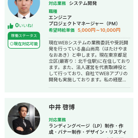
200％UP ・発達療育instagram売上
┗GDN、Criteoを運用 ・不動産賃貸 ┗
システム開発
対応業務
100％UP ・YouTube動画100万再生 ・
月額：500万 CPA¥12,000 ┗新規案
職種
総SNSコンサル50件以上 ③具体的に
件として、運用業務全般を行う。 ┗リ
エンジニア
行っていること ・SNSを使用した集客
スティング広告、Criteo、Meta広告を
プロジェクトマネージャー（PM）
0
導線設計 ・SNSアカウント集客(採用)
いいね!
運用 ・マウスピース矯正 ┗月額50
5,000円～10,000円
希望時給単価
設計 ・動画や画像コンテンツ生成 ・コ
万 CPA¥10,000 ┗新規案件のフロン
稼働ステータス
ンテンツ企画立案 ・コンテンツ台本作
ト・業務全般を行う。 ┗リスティング
現在WEBシステムの業務委託や受託開
成 ・サムネイル画像作成 ・動画制作、
◎現在対応可能
広告(GSN)を運用 ・寄付金 ┗新規案件
発を行っている畠山尚亮（はたけやま
編集 ・アナリティクス分析
としてフロント・運用業務全般を行
なおあき）と申します。現在東京都足
う。 ┗月額10万 CPA目標：なし ・店
立区(最寄り：北千住駅)に在住しており
舗投資案件 月額300万 広告
ます。また、法人運営を代表取締役と
CPA¥50,000 アポCPA¥200,000 ┗新
して行っており、自社でWEBアプリの
規案件として、フロント・運用業務・
開発も実施しております。私の経歴と
クリエイティブ制作を行う。 ┗Meta、
してましては、大学・大学院で自動運
GDN、LinkedinにてCPA35,000円～
転やロボット、AIの研究を行い、新卒
¥50,000円で運用 ┗広告運用だけでな
で株式会社クボタで製品開発（欧州に
く、寺院へのテレアポ業務を成果報酬
て）を3年、そして転職後自動運転バス
中井 啓博
で支援。 ・健康食品 月額300万
のシステム開発を約3年行い、この間
CPA¥11,000 ┗新規案件(代理店二次受
WEBシステム開発の副業をしていまし
け)として、フロント・運用業務・クリ
対応業務
た。その後フリーランスとなりWEBシ
エイティブ制作を行う。 ┗Meta、
ランディングページ（LP）制作・作
ステムやアプリ開発のプロジェクトに
GDN、YDA、SmartNewsの運用～ク
成・バナー制作・デザイン・リスティ
業務委託として複数社(6社ほど)アサイ
リエイティブ制作 ・メンズ美容商品 月