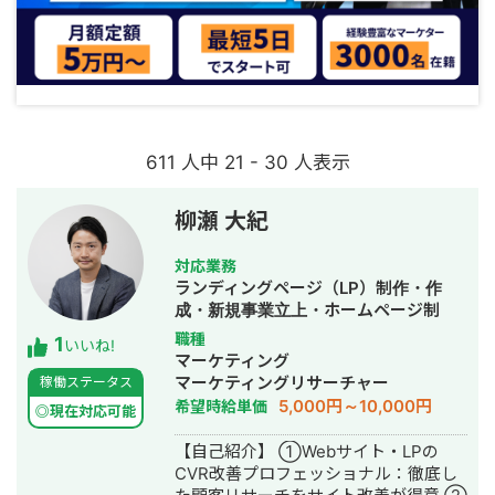
611 人中 21 - 30 人表示
柳瀬 大紀
対応業務
ランディングページ（LP）制作・作
成・新規事業立上・ホームページ制
作・作成・オウンドメディア制作・構
職種
1
いいね!
築・運用代行
マーケティング
マーケティングリサーチャー
稼働ステータス
5,000円～10,000円
希望時給単価
◎現在対応可能
【自己紹介】 ①Webサイト・LPの
CVR改善プロフェッショナル：徹底し