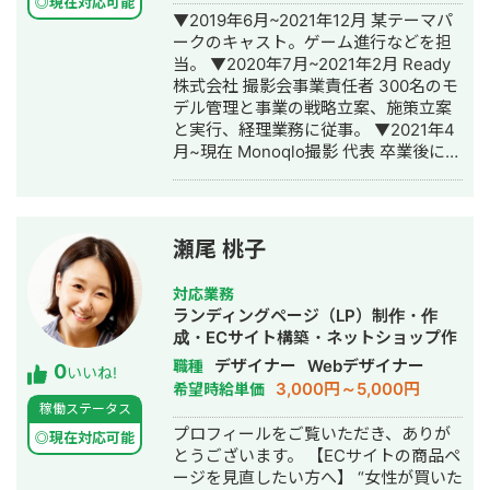
ングを成功に導きます。 アカウントサ
システムの開発（ベンダー側PM） ・
◎現在対応可能
▼2019年6月~2021年12月 某テーマパ
ーベイやご相談から無料で承わらせて
セキュリティ基盤のリプレイス開発
ークのキャスト。ゲーム進行などを担
いただいておりますので、マーケティ
PoC(SoftBank様、ベンダー側PM) な
当。 ▼2020年7月~2021年2月 Ready
ング周りでお困りの方はお気軽にお申
どがあげられます。現在までの開発経
株式会社 撮影会事業責任者 300名のモ
し付けください。
験としてはウォーターフォール型の新
デル管理と事業の戦略立案、施策立案
規立ち上げに携わってきたことが多く
と実行、経理業務に従事。 ▼2021年4
あり、分野としては数億行単位のビッ
月~現在 Monoqlo撮影 代表 卒業後に2
クデータ処理や分析があげられます。
名でモデル撮影会事業を立ち上げ1ヶ月
使用期間が一番長い言語はPythonで次
で黒字化。立ち上げ当初、撮影会事業
にJavascriptとなっており、クラウド
責任者として事業推進。その後、代表
基盤(AWS、Aure)の使用経験もありま
に就任。 ▼2021年8月~ 個人で業務シ
すもちろんアジャイル開発などでアッ
瀬尾 桃子
ステム/MAシステムを1名体制で開発
プデートを繰り返すような開発も問題
し、中小企業向けにソリューション営
ございませんが、0→1のフェーズに馴
対応業務
業。 ▼2021年8月~2022年1月 ・医療
染みがあり、コミュニケーションを密
ランディングページ（LP）制作・作
特化コンサル企業 美容クリニック2ア
に連携しながら要件を落とさずに開発
成・ECサイト構築・ネットショップ作
カウント/歯科2アカウントのInstagram
を進めることが得意です。 また、個別
成代行・ホームページ制作・作成・バ
デザイナー
Webデザイナー
職種
0
運用代行業務に従事。 ▼2023年1月
いいね!
でSNSマーケティングのコンサル対応
ナー制作・デザイン
3,000円～5,000円
希望時給単価
~2024年3月 医療機関向け商材を取り
経験もあり幅広くお手伝いできると考
稼働ステータス
扱う通販企業にてCOOとして事業立ち
えております。 ぜひお気軽にご相談く
プロフィールをご覧いただき、ありが
上げフェーズを経験。 ▼2024年6月
◎現在対応可能
ださい。 以上よろしくお願いいたしま
とうございます。 【ECサイトの商品ペ
~2024年11月 フリーランスとして、一
す。
ージを見直したい方へ】 “女性が買いた
部上場企業の塾/老舗食品メーカー/自動