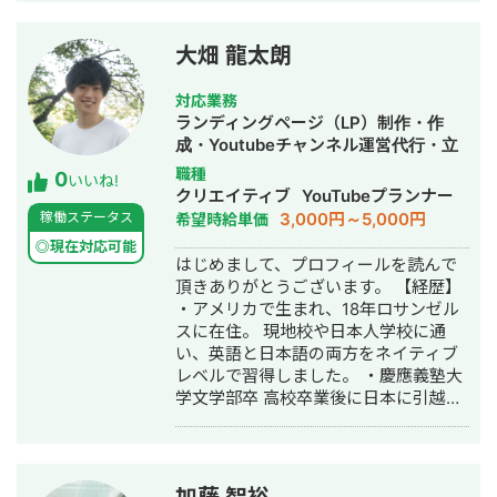
の強み 広告、SNSの導線を踏まえた上
などの制作物のディレクション ・LPワ
での公式LINEの構築・運用になりま
イヤー制作 ■取り扱い可能なWEB広告
す。 広告・SEO・SNSで新規流入を獲
媒体 ・リスティング検索広告(Google
大畑 龍太朗
得 → LP・導線設計でLINEに誘導 → 教
／Yahoo!／Microsoft) ・ディスプレイ
育 → CV この全体フローの設計・実行
広告(Google／Yahoo!) ・YouTube広告
対応業務
が強みです。 ▼対応ツール・領域 GA4
・その他Google広告メニュー(PMAX・
ランディングページ（LP）制作・作
/ GTM / Looker Studio / Lステップ・L
デマンド・ショッピング) ・Meta広告
成・Youtubeチャンネル運営代行・立
Message（エルメ）/ LP制作 / バナ
(Facebook & Instagram) ・LINE広告
ち上げ・ECサイト構築・ネットショッ
職種
0
ー・動画制作 / SEO / SNS運用 ▼対応
・X(旧Twitter)広告 ・Tiktok広告 ・
いいね!
プ作成代行・SEO対策・SNS運用代
クリエイティブ
YouTubeプランナー
可能な広告媒体 Google広告（検索・デ
SmartNews広告 ■これまで携わった
行・記事作成代行・ライティング・翻
3,000円～5,000円
稼働ステータス
希望時給単価
ィスプレイ・P-MAX・YouTube）/
案件のジャンル ・不動産(賃貸、ハウス
訳・ホームページ制作・作成・オウン
Yahoo!広告 / Meta広告（Facebook・
メーカー、投資) ・美容クリニック ・
◎現在対応可能
ドメディア制作・構築・運用代行・動
はじめまして、プロフィールを読んで
Instagram）/ LINE広告 / TikTok広告 /
SaaS(人材、業務管理) ・フランチャイ
画制作・動画編集
頂きありがとうございます。 【経歴】
X広告 / SmartNews広告 / Outbrain /
ズ加盟開発 ・化粧品 ・店舗（フィット
・アメリカで生まれ、18年ロサンゼル
Taboola ▼代表的な実績 ・Meta広告で
ネス・ピラティス） ・自社求人 ・スク
スに在住。 現地校や日本人学校に通
ROI維持のまま月予算200万→1,200万
ール/研修(AI関連、SNS、資格講座) ・
い、英語と日本語の両方をネイティブ
円まで拡大（オンラインアシスタント
金融 etc... ■ご依頼可能な目的別事例
レベルで習得しました。 ・慶應義塾大
事業） ・LINE友だち約9,700人獲得、
・クリエイティブ制作 ・運用改善の壁
学文学部卒 高校卒業後に日本に引越
テイクアウト売上前年比121%達成（飲
打ち ・初期設定の代行やレクチャー ・
し、慶應義塾大学に入学しました。 ・
食チェーン） ▼得意業界 店舗系（飲
コンバージョンを増やしたい（LINE登
自動車部品メーカー 新卒ながらも会社
食・美容・クリニック）/ 人材紹介 / ス
録、売上、申し込み、資料請求） ・
の経営企画部に配属され、経理やイン
クール / BtoB ▼サービス内容 ①LINE
CPAの悪化要因や改善策を理解したい
フラ整理などの業務に携わりました。
公式アカウント構築・運用（初期15万
・代理店に依頼しているが、セカンド