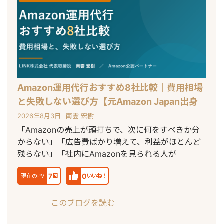
Amazon運用代行おすすめ8社比較｜費用相場
と失敗しない選び方【元Amazon Japan出身
者が解説】
2026年8月3日
南雲 宏樹
「Amazonの売上が頭打ちで、次に何をすべきか分
からない」「広告費ばかり増えて、利益がほとんど
残らない」「社内にAmazonを見られる人が
7
0
現在のPV
回
いいね！
このブログを読む