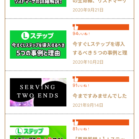
の生命線、リストマーケ
の詳細解説！
2020年9月21日
94
いいね！
今すぐLステップを導入
するべき５つの事例と理
由
2020年10月2日
91
いいね！
今まですみませんでした
2021年9月14日
81
いいね！