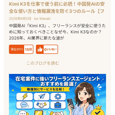
Kimi K3を仕事で使う前に必読！中国発AIの安
全な使い方と情報漏洩を防ぐ3つのルール【フ
リーランス向け】
2026年8月5日
Ise Masaki
中国発AI「Kimi K3」、フリーランスが安全に使うた
めに知っておくべきことなぜ今、Kimi K3なのか？
2026年、AI業界に新たな波が
15
0
現在のPV
回
いいね！
このブログを読む