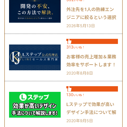
外注先を1人の熟練エン
ジニアに絞るという選択
肢
2026年5月13日
313
いいね！
お客様の売上増加＆業務
効率をサポートします！
2020年8月8日
130
いいね！
Lステップで効果が高い
デザイン手法について解
説します！
2020年9月5日