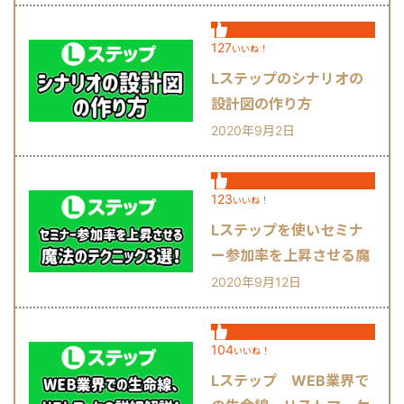
127
いいね！
Lステップのシナリオの
設計図の作り方
2020年9月2日
123
いいね！
Lステップを使いセミナ
ー参加率を上昇させる魔
法のテクニック3選！
2020年9月12日
104
いいね！
Lステップ WEB業界で