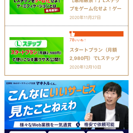
【悪用厳禁！】Lステッ
プをゲーム化せよ！ゲー
ミフィケーションとは？
2020年11月27日
78
いいね！
スタートプラン（月額
2,980円）でLステップ
を使いこなす裏ワザ大公
2020年12月10日
開！