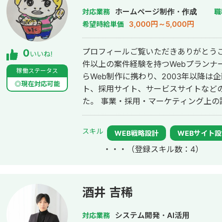
ホームページ制作・作成
対応業務
職
3,000円～5,000円
希望時給単価
プロフィールご覧いただきありがとうござ
0
いいね!
件以上の案件経験を持つWebプランナー／We
稼働ステータス
らWeb制作に携わり、2003年以降
◎現在対応可能
ト、採用サイト、サービスサイトなど
た。 事業・採用・マーケティング上の課題整理から、ターゲット設定、コンテ
ンツ企画、情報設計、サイトマップ・
管理、CMS運用まで対応しています。 代表的な実績として、薬局の採用サイト
スキル
WEB戦略設計
WEBサイト
を中心に求人媒体など複数チャネルの情
・・・
（登録スキル数：4）
名から200名超へ伸ばし、10名以上の採用につな
IT企業のマーケティング部門では、コ
の掲載・運用に携わってきました。 見た目を整えるだけではなく、「誰に、何
を、どの順番で伝え、どう行動につなげ
酒井 吉稀
コンテンツに落とし込むことを得意としています。 Webサ
ニューアル、採用サイト改善、既存サ
システム開発・AI活用
対応業務