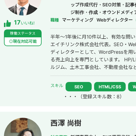
まで全国の経営者・個人事業主をサポートしています。
ップ作成代行・SEO対策・記
果を出す」──これは障害を持つ私が
ジ制作・作成・オウンドメディ
の経営改善と同じ考え方だと思ってい
マーケティング
Webディレクター
職種
17
いいね!
が限られた環境でもリアルな提案ができます。 こんな方にご連絡
課題はあるが、何から手をつければい
稼働ステータス
半年～1年後に月10件以上、有効な問
別々にするのが面倒 地方在住で良質な
◎現在対応可能
エイチリンク株式会社代表。SEO・We
つつ、本質的な改善をしたい 正直に、気
ディレクターとして、WordPressを
可能なサービス一覧 Webサイト制作：ホームページ制作、LP制作 経営相談：
る売上向上を専門としています。 HP/LP制作実績は100サイト以上。パーソナ
課題可視化・図解・優先順位整理・戦
ルジム、土木工事会社、不動産会社など
ー・SNS投稿画像・ヘッダー・アイコン
においては、ゼロから立ち上げた新規
用・商品紹介） 印刷物：名刺・パンフ
ド検索1位に導き、月間1.5万PV、月
スキル
記事、人事記事 その他：フロー図・組
SEO
HTML/CSS
す。 エンジニア知識を持ったSEOディレクターとして、大量のページを作成す
可：GensparkをはじめとするAIツールの使
・・・
（登録スキル数：8）
るようないわゆるデータベース型のサイトの構築
連絡方法 オンライン： 全国どこでも対応（Zo
れないような細かいキーワードまで対
対面： 交通費をご負担いただける場合、全国対応可能 
様の売上に貢献します。 少し珍しいキャリアの特徴として、Fリーグ（フット
セージをお送りください。 「どんな
サル日本トップリーグ）のエスポラー
西澤 尚樹
けでも大歓迎です。初回は状況をお聞
て活動しながらWeb制作の経験を積ん
プロ契約のため1年間休職）。 アスリ