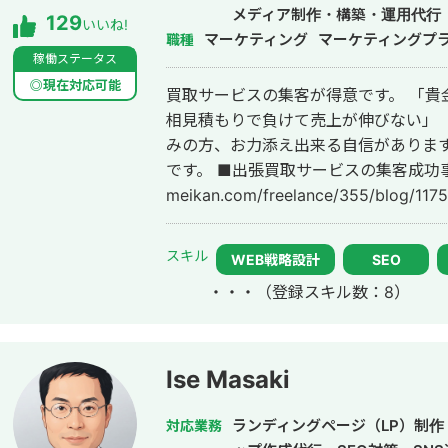
メディア制作・構築・運用代行
129
いいね!
マーケティング
マーケティングプ
職種
稼働ステータス
◎現在対応可能
買取サービスの集客が得意です。 「貴金属をなかなか掘り起こせない」 「毎回
相見積もりで負けて売上が伸びない」 
みの方、お力添え出来る自信があります
です。 ■出張買取サービスの集客成功事例 https://freelance-
meikan.com/freelance/355/blog/1175 ■経歴・職歴 2020年6月〜 Webマ
ケ支援会社（当時社員7名）にインタ
集客（SEO・Web広告運用・LP制作・
スキル
WEB戦略設計
SEO
ティング等）を担当。 2022年3月 名
・・・
（登録スキル数：8）
月〜 Webマーケ会社勤務。人材系クライ
れまでの経験を活かして独立し、株式
https://plumarke.co.jp/ ■実績（※一部抜粋） #広告運用 ・出張買取サービス
にて、ROAS350%など、好調な事例が複
Ise Masaki
ス「カリトルくん」、StockSunサ
大手企業のWebマーケティング支援に携
ランディングページ（LP）制作
対応業務
費用対効果を1.5〜2倍に改善するなど多数。 #SEO ・インターン