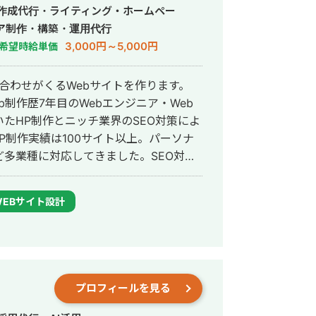
 「制約の中で最大の成
事作成代行・ライティング・ホームペー
日々実践してきたことであり、中小企業
ア制作・構築・運用代行
ます。だからこそ、コスト・人手・時間
3,000円～5,000円
希望時給単価
ください 経営
いかわからない デザインと経営の相談を
い合わせがくるWebサイトを作ります。
相談相手が見つからない コストを抑え
b制作歴7年目のWebエンジニア・Web
を使わず話せる相手を探している 対応
用いたHP制作とニッチ業界のSEO対策によ
略立案サポート バナー制作：広告バナ
多業種に対応してきました。SEO対策
 動画制作： ショート動画（SNS・採
サイトをニッチ市場でサービスキーワー
レット・チラシ・会社案内 記事：金融
商500万円の売上を実現した実績がありま
織図・提案資料のビジュアル化 AI使用
WEBサイト設計
用経験があります。 対応エリア・
も得意です。 競合が対応しき
om / Google Meet / チャット）
策して、お問合せにつなげる戦略でお客
 まずはお気軽にメッ
相談ができますか？」という問い合わせだ
ダ北海道、バサジィ大分でプロ選手とし
プロフィールを見る
きするだけのご相談も承ります。
できました（バサジィ大分在籍時は完全
ートとしての経験で培った「やると決め