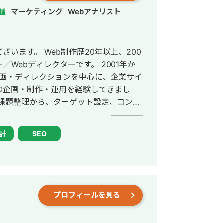
マーケティング
Webアナリスト
種
います。 Web制作歴20年以上、200
bディレクターです。 2001年か
は企画・ディレクションを中心に、企業サイ
の企画・制作・運用を経験してきまし
ワイヤーフレーム作成、制作進行、品質
設計
SEO
報と導線を再設計し、応募者数を約40
げました。 また、大手外資系
ンテンツ作成、英日翻訳・校正、CMSへ
るか」を整理し、Webサイトの構造と
プロフィールを見る
イトの新規制作・リ
イト診断、情報設計・ワイヤーフレーム