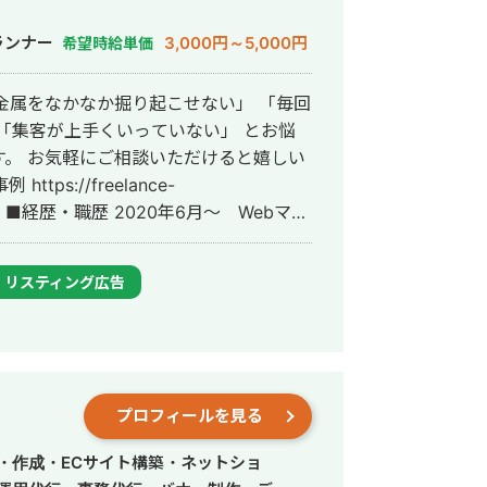
ランナー
3,000円～5,000円
希望時給単価
「集客が上手くいっていない」 とお悩
。 お気軽にご相談いただけると嬉しい
ー
ーンとして参画し、案件獲得に向けた自社
YouTubeチャンネル運用・メールマーケ
リスティング広告
古屋大学理学部数学科卒。 2022年4
アントを主に担当。 2024年11月 こ
会社プラマーケを設立。 ホームページ：
数あり。 ・StockSun営業代行サービ
プロフィールを見る
ロンの広告運用を担当。 ・ベンチャー企業~
わり、Web広告運用、LP制作を担当。
・作成・ECサイト構築・ネットショ
先にて自社サ