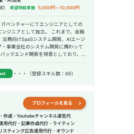
・AI活用
E）
5,000円～10,000円
希望時給単価
ITベンチャーにてエンジニアとしての
として独立。 これまで、金融
法務向けSaaSシステム開発、AIエージ
プ・事業会社のシステム開発に携わって
、運用改善まで一貫して対応していま
・・・
（登録スキル数：69）
act
ら、正確にスピード感を持って形にして
務効率化、新機能開発、既存プロダクト
れたものを作るだ
プロフィールを見る
とし込むことを重視し、開発の初期段階
ます。
作成・Youtubeチャンネル運営代
S運用代行・記事作成代行・ライティン
リスティング広告運用代行・オウンド