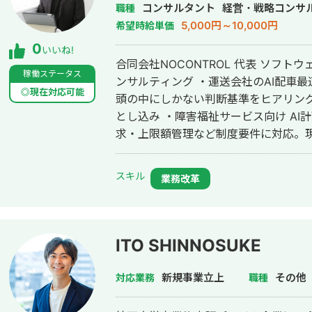
作成、制作会社様の外部ディレクショ
コンサルタント
経営・戦略コンサ
職種
も可能です。
5,000円～10,000円
希望時給単価
0
いいね!
合同会社NOCONTROL 代表 ソフト
稼働ステータス
ンサルティング ・運送会社のAI配車最適化システム └ ベテラン配車マンの
◎現在対応可能
頭の中にしかない判断基準をヒアリング
とし込み ・障害福祉サービス向け AI
求・上限額管理など制度要件に対応。
等デイサービス向けAI SaaS ・内装
士業・小売など業種を問わず支援 ■強み 現場に入り込み、業務フローと"暗黙
スキル
業務改革
知"を分解しアルゴリズムに落とし込む
はなく、業務に合わせて仕組みを作る
代表自身が一気通貫で担当（伝言ゲー
計まで併走可能 ■対応可能業務 ・複雑な業務システムの受託開発 ・AI導入コ
ITO SHINNOSUKE
ンサル、業務プロセスの自動化 ・新規
PMF検証） ・DX補助金を活用した開発支援 ■その他 初回は無料AI
新規事業立上
その他
対応業務
職種
モック作成／業務1つの無料自動化から