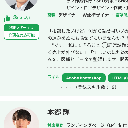
ップ作成代行・SEO対策・SN
イトのSEO対策を1人で担当し、月間アクセ
ザイン・ロゴデザイン・作成・
月間問い合わせ件数を1件から4〜5件ま
デザイナー
Webデザイナー
職種
希望時
3
いいね!
KW「商標名+評判」で1位、「転職エー
得。 #YouTube ・法人向けYouTubeチャンネル運営に立ち上げ時から携わり、
稼働ステータス
「相談したいけど、何から話せばいいか
チャンネル登録者数4,000人、月間商談
◎現在対応可能
の課題を誰にも話せずにいませんか？ 私はそんな経営者の"整理のパートナ
成、撮影、編集、分析全て担当。 ■ 主な経験業界 ・買取サービス ・不用品回
ー"です。 私にできること ①経営課題の可視化・整理（経営相談） 「なんとな
収 ・人材紹介：toC/toBいずれも経験
く売上が伸びない」「忙しいのに利益
・飲食店 ・官公庁
みを、図解とデータで整理します。問
にする、それが私の仕事の出発点です。 ②デザイン制作（実行支援） 課
見えたら、次は「動かす」フェーズ。バ
スキル
Adobe Photoshop
HTML/
ット・ショート動画・サムネイル・ア
・・・
（登録スキル数：19）
促・採用・ブランディングに必要なデザインを制作
だけ、どちらのご依頼も歓迎します。 私について 元大手企業の正社員として、
複数の事業部でプロジェクト推進・課
ながら独立し、小さなデザイン事務所の一
本郷 輝
に制約があるため、すべてのやり取り
きました。Zoom・Google Mee
ランディングページ（LP）制作
対応業務