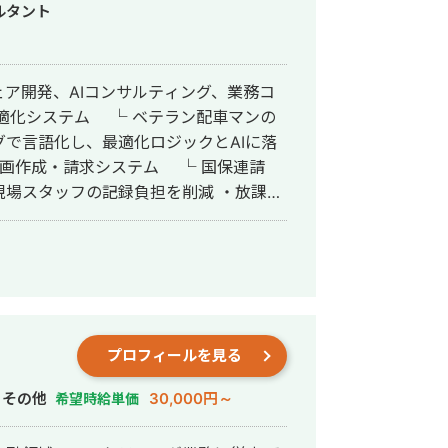
ンなど、必要な工程だけのスポット対応
ルタント
ウェア開発、AIコンサルティング、業務コ
で言語化し、最適化ロジックとAIに落
計画作成・請求システム └ 国保連請
現場スタッフの記録負担を削減 ・放課後
工事会社の業務管理Webアプリ ・その他、
 既製パッケージに業務を合わせるので
 要件定義からプロダクトモック作成まで
ムが起きない） 補助金を活用した投資設
プロフィールを見る
事業・SaaSの立ち上げ支援（構想〜
診断／無料
その他
30,000円～
希望時給単価
スタート可能 全国対応