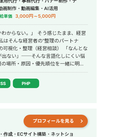
S運用代行・事務代行・バナー制作・デ
ス数を約7倍(3,000→約22,000)、
動画制作・動画編集・AI活用
で成長。 ・人材系SEOメディアにて
3,000円～5,000円
給単価
ジェント おすすめ」で10位以内を獲
わからない。」 そう感じたまま、経営
獲得10〜15件達成。 →企画、台本作
あり ・営業代行 ・SaaS ・広告代理店
が出ない」──そんな言語化しにくい悩
題の場所・原因・優先順位を一緒に明確
題が
ナー広告・SNS画像・名刺・パンフレ
CSS
PHP
イコン・ヘッダーなど、中小企業の販
します。 → 相談だけ・制作
題解決を経験。その後、身体障害を持ち
人社長として活動しています。 移動
プロフィールを見る
をオンラインで完結できる体制を整えて
t・チャットツールを駆使し、北海道から沖縄
・作成・ECサイト構築・ネットショ