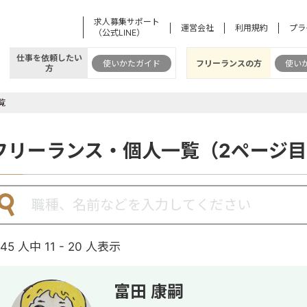
求人募集サポート
運営会社
利用規約
プラ
（公式LINE）
仕事を依頼したい
使いかたガイド
フリーランスの方
使い
方
覧
フリーランス・個人一覧（2ページ
145 人中 11 - 20 人表示
富田 康嗣