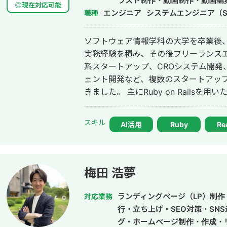
ラスト制作・動画制作・動画編集
◎現在対応可能
エンジニア
システムエンジニア（S
職種
ソフトウェア情報学科の大学を卒業後、
実務経験を積み、その後フリーランスエンジニア
系スタートアップ、CROシステム開発、
ェント開発など、複数のスタートアッ
きました。 主にRuby on Railsを用いたバックエンド開発を得意としており、
要件定義、設計、実装、本番リリース
す。 特に、仕様が複雑な業務システムや、要件がまだ固まりきっていない新規
スキル
AI活用
Ruby
Re
開発において、事業目的を整理しなが
いくことを強みとしています。 いまはスタートアップ案件にてAIエージェント
開発にも携わっており、AI活用した業
へのAI機能の組み込みなどにも対応しています。 単純に言わ
梅田 浩夢
けではなく、事業として使える形に落
からリリース後の運用まで伴走してい
ランディングページ（LP）制作・
対応業務
行・立ち上げ・SEO対策・SN
グ・ホームページ制作・作成・