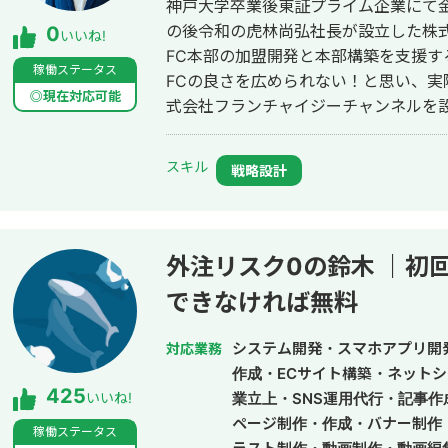
神戸大学卒業後東証プライム企業にて
の後令和の虎林尚弘社長が設立した株
0
いいね!
FC本部の加盟開発と本部構築を支援
稼働ステータス
FCの良さを広められない！と思い、
◎現在対応可能
式会社フランチャイジーチャンネルを設立、代
加盟したいが、時間やノウハウがない
負うFC店舗運営委託代行事業を展開し
スキル
戦略設計
外注リスク0の鈴木 ｜初
できなければ無料
システム開発・スマホアプリ開
対応業務
作成・ECサイト構築・ネットシ
425
いいね!
業立上・SNS運用代行・記事
ページ制作・作成・バナー制作
稼働ステータス