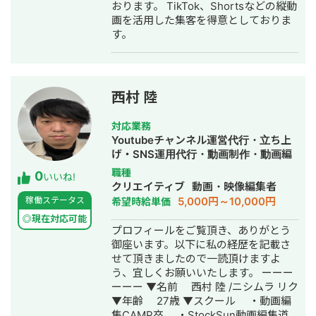
おります。 TikTok、Shortsなどの縦動
画を活用した集客を得意としておりま
す。
西村 陸
対応業務
Youtubeチャンネル運営代行・立ち上
げ・SNS運用代行・動画制作・動画編
集
職種
0
いいね!
クリエイティブ
動画・映像編集者
5,000円～10,000円
稼働ステータス
希望時給単価
◎現在対応可能
プロフィールをご覧頂き、ありがとう
御座います。以下に私の経歴を記載さ
せて頂きましたので一読頂けますよ
う、宜しくお願いいたします。 ーーー
ーーー ▼名前 西村 陸 /ニシムラ リク
▼年齢 27歳 ▼スクール ・動画編
集CAMP卒 ・StockSun動画編集道