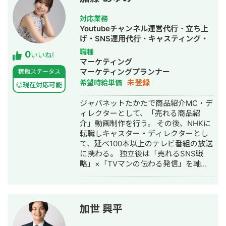
対応業務
Youtubeチャンネル運営代行・立ち上
げ・SNS運用代行・キャスティング・
動画制作・動画編集
職種
0
いいね!
マーケティング
マーケティングプランナー
稼働ステータス
未登録
希望時給単価
◎現在対応可能
ジャパネットたかたで商品紹介MC・デ
ィレクターとして、「売れる商品紹
介」動画制作を行う。 その後、NHKに
転職しキャスター・ディレクターとし
て、延べ100本以上のテレビ番組の放送
に携わる。 独立後は「売れるSNS戦
略」×「TVマンの伝わる発信」を軸
に、 40社以上のYouTubeを中心とした
SNS運用に携わり、 再生回数1,200万
回超えの自社チャンネルも運用中。
加世 興平