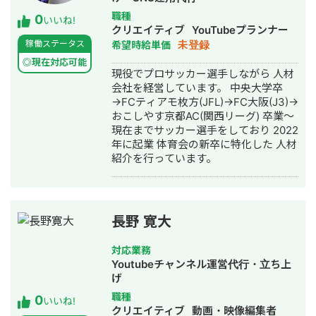
数百万円〜数億円程度の開発規模の
職種
0
PMを実施。 主に要件定義〜設計、
いいね!
クリエイティブ
YouTubeプランナー
UAT〜リリース支援を行う。 ・大手航
未登録
稼働ステータス
希望時給単価
空会社 数百億円規模のWebサービス
開発のPMOとして、受託企業側で参
◎現在対応可能
現役でプロサッカー選手しながら 人材
画。PJ課題のマネジメントに従事。 ・
会社を経営しています。 中央大学卒
大手不動産会社 情報システム部門の
→FCティアモ枚方(JFL)→FC大阪(J3)→
研修設計〜実行まで支援。 営業・
おこしやす京都AC(関西リーグ) 卒業〜
CRMシステムの新規開発PMOとして支
現在までサッカー選手をしており 2022
援。 #道場シリーズ運営(マーケ〜セー
年に起業 体育会の新卒に特化した 人材
ルスまで一気通貫で対応) ・マーケティ
紹介を行っています。
ング コンセプト策定〜広告運用、
YouTube運用・LINE構築を担当 プロ
ダクトローンチ等のマーケ手法に精
通。 ・セールス セールス担当とし
て、単月で最高売上500万円を記録。
長野 寛大
・複数の道場プロダクトを横断して事
業運営。 コスト構造分析、パイプライ
対応業務
ン精査、価格の見直しまで担当。 ・他
Youtubeチャンネル運営代行・立ち上
社スクール事業との紹介提携スキーム
げ
を設計。クローズドなアフィリエイト
職種
0
型として制度化し、既存の自然流入を
いいね!
クリエイティブ
動画・映像編集者
収益化できる形に再整備。 #AIエージ