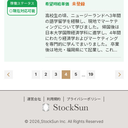
未登録
稼働ステータス
希望時給単価
ェント実装/Claude活用支援 ・「AIブ
ートキャンプ」など、経営層・営業・
◎現在対応可能
高校生の頃、ニュージーランドへ3年間
管理部部門マネージャー向けセミナー
の語学留学を経験し、現地でマーケテ
の企画・コピーライティングを担当。
ィングについて学びました。 帰国後は
■主な経験業界 ・IT/スキル系スクール
日本大学国際経済学科に進学し、4年間
事業(動画編集・LINE 等) ・AI活用支援
にわたり経済学およびマーケティング
・Webマーケ支援(toB中心) ・コンサル
を専門的に学んでまいりました。 卒業
ティング(システム開発上流〜下流工程
後は地元・福岡県にて起業し、これま
のPM/PMO)
で多くの企業様・個人様のSNS運用代
行をサポートしております。 また、現
北九州市長の選挙において、圧倒的不
利といわれる状況から、SNS戦略を通
1
2
3
4
5
...
19
じて当選へ導いた実績があり、「SNS
で当選へ導いた若者」としてテレビ取
材を受けた経験もございます。 得意分
野は、求人動画・集客動画の企画制作
運営会社
利用規約
プライバシーポリシー
に加え、企業経営者様やご担当者様の
インフルエンサー化支援です。SNSを
活用した認知拡大から集客、採用ま
で、一貫したサポートを強みとしてお
© 2026,StockSun Inc. All Rights Reserved
ります。