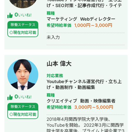
げ・SEO対策・記事作成代行・ライテ
ィング・事務代行・動画制作・動画編
職種
0
いいね!
集
マーケティング
Webディレクター
1,000円～3,000円
稼働ステータス
希望時給単価
◎現在対応可能
未入力
山本 偉大
対応業務
Youtubeチャンネル運営代行・立ち上
げ・動画制作・動画編集
職種
0
いいね!
クリエイティブ
動画・映像編集者
3,000円～5,000円
稼働ステータス
希望時給単価
◎現在対応可能
2018年4月関西学院大学入学後、
YouTubeを開始。 2022年3月に関西学
院大学を卒業後、プライム上場企業で3