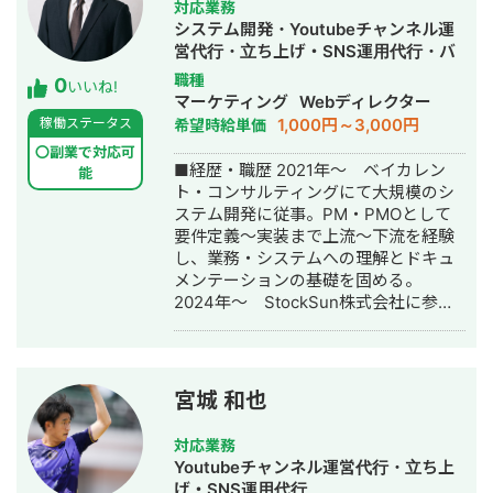
対応業務
システム開発・Youtubeチャンネル運
営代行・立ち上げ・SNS運用代行・バ
ナー制作・デザイン・AI活用
職種
0
いいね!
マーケティング
Webディレクター
1,000円～3,000円
稼働ステータス
希望時給単価
〇副業で対応可
■経歴・職歴 2021年〜 ベイカレン
能
ト・コンサルティングにて大規模のシ
ステム開発に従事。PM・PMOとして
要件定義〜実装まで上流〜下流を経験
し、業務・システムへの理解とドキュ
メンテーションの基礎を固める。
2024年〜 StockSun株式会社に参
画。 StockSun道場シリーズの事業オ
ーナーとして、 マーケ・セールス・マ
ネジメントまで横断して担当。 認定パ
ートナーと協働しながら、シリーズ全
宮城 和也
体の売上・利益成長を牽引するポジシ
ョンを担う。 ■実績 #ITコンサルタン
対応業務
ト ・大手証券会社 情報システム部門
Youtubeチャンネル運営代行・立ち上
のシステム開発保守運用のPMとして、
げ・SNS運用代行